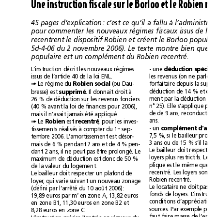
populaire est un complément du Robien recentré.
L’instruction décrit les nouveaux régimes
- une 
issus de l’article40 de la loi ENL.
Robien social
Le régime du 
(ou Dau-
➠
. Il donnait droit à
bresse) est 
supprimé
26% de déduction sur les revenus fonciers
(40% avant la loi de finances pour 2006),
mais il n’avait jamais été appliqué.
ans.
Le 
Robien
est 
recentré
, pour les inves-
➠
- un 
er
tissements réalisés à compter du 1
sep-
tembre 2006. L’amortissement est désor-
mais de 6% pendant 7 ans et de 4% pen-
dant 2 ans, il ne peut pas être prolongé. Le
maximum de déduction est donc de 50%
de la valeur du logement.
Le bailleur doit respecter un plafond de
Robien recentré.
loyer, qui varie suivant un nouveau zonage
(défini par l’arrêté du 10août 2006):
2
19,89euros par m
en zone A, 13,82euros
en zone B1, 11,30euros en zone B2 et
8,28euros en zoneC.