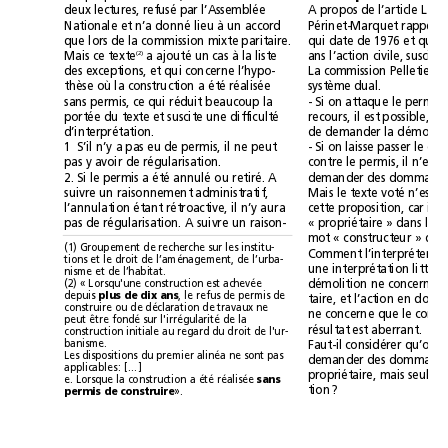
deux lectures, refusé par l’Assemblée
Nationale et n’a donné lieu à un accord
que lors de la commission mixte paritaire.
(2)
a ajouté un cas à la liste
Mais ce texte
des exceptions, et qui concerne l’hypo-
thèse où la construction a été réalisée
système dual. 
sans permis, ce qui réduit beaucoup la
portée du texte et suscite une difficulté
d’interprétation.
1S’il n’y a pas eu de permis, il ne peut
pas y avoir de régularisation.
2. Si le permis a été annulé ou retiré. A
suivre un raisonnement administratif,
l’annulation étant rétroactive, il n’y aura
pas de régularisation. A suivre un raison-
(1) Groupement de recherche sur les institu-
tions et le droit de l’aménagement, de l’urba-
nisme et de l’habitat.
(2) «Lorsqu'une construction est achevée
depuis 
plus de dix ans
, le refus de permis de
construire ou de déclaration de travaux ne
peut être fondé sur l'irrégularité de la
résultat est aberrant.
construction initiale au regard du droit de l'ur-
banisme.
Les dispositions du premier alinéa ne sont pas
applicables: […]
e. Lorsque la construction a été réalisée 
sans
tion?
permis de construire
».