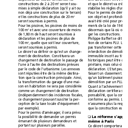
2
constructions de 2 à 20 m
seront sou-
mises à simple déclaration (qu’il y ait ou
non déjà une construction sur le terrain)
2
et les constructions de plus de 20 m
seront soumises à permis.
Pour les piscines, les piscines de moins de
2
100 m
et avec une couverture de moins
de 1,80m de haut seront soumises à
ger les constructions.
déclaration et les piscines de plus de
2
100m
, quelle que soit leur couverture,
seront soumises à permis.
Le décret va définir ce qu’est un change-
ment de destination. Constituera un
changement de destination le passage de
l’une à l’autre des destinations prévues
par le code de l’urbanisme. Les annexes
sont réputées être de la même destina-
tion que la construction principale. Ainsi,
la transformation du garage d’une mai-
démolition par un PLU.
son en habitation ne sera pas considérée
comme un changement de destination
(indépendamment des incidences fiscales,
ce changement pouvant susciter la per-
ception de la taxe locale d’équipement
par exemple).
Pour le permis d’aménager, il sera prévu
la possibilité de demander un permis
❑
émanant de plusieurs demandeurs et
même à Paris
portant sur plusieurs parcelles.