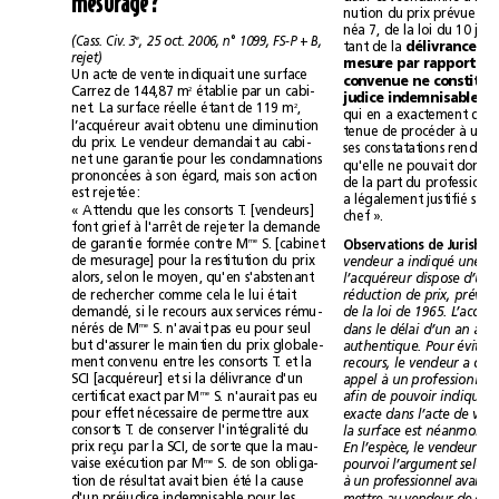
mesurage?
e
(Cass. Civ. 3
, 25 oct. 2006, n°1099, FS-P +B,
tant de la 
rejet)
Un acte de vente indiquait une surface
2
Carrez de 144,87m
établie par un cabi-
judice indemnisable
2
,
net. La surface réelle étant de 119m
l’acquéreur avait obtenu une diminution
du prix. Le vendeur demandait au cabi-
net une garantie pour les condamnations
prononcées à son égard, mais son action
est rejetée:
«Attendu que les consorts T.[vendeurs]
chef».
font grief à l'arrêt de rejeter la demande
me
S. [cabinet
de garantie formée contre M
de mesurage] pour la restitution du prix
alors, selon le moyen, qu'en s'abstenant
de rechercher comme cela le lui était
demandé, si le recours aux services rému-
S. n'avait pas eu pour seul
me
nérés de M
but d'assurer le maintien du prix globale-
ment convenu entre les consorts T.et la
SCI [acquéreur] et si la délivrance d'un
me
S. n'aurait pas eu
certificat exact par M
pour effet nécessaire de permettre aux
consorts T.de conserver l'intégralité du
prix reçu par la SCI, de sorte que la mau-
me
vaise exécution par M
S. de son obliga-
tion de résultat avait bien été la cause
d'un préjudice indemnisable pour les