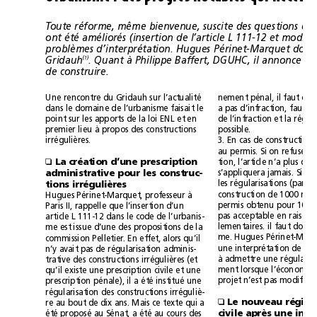
Gridauh
(1)
de construire.
Une rencontre du Gridauh sur l’actualité
dans le domaine de l’urbanisme faisait le
point sur les apports de la loi ENL et en
premier lieu à propos des constructions
possible.
irrégulières.
La création d’une prescription
❑
administrative pour les construc-
tions irrégulières
2
construction de 1000 m
Hugues Périnet-Marquet, professeur à
permis obtenu pour 10 m
Paris II, rappelle que l’insertion d’un
article L 111-12 dans le code de l’urbanis-
me est issue d’une des propositions de la
commission Pelletier. En effet, alors qu’il
n’y avait pas de régularisation adminis-
trative des constructions irrégulières (et
qu’il existe une prescription civile et une
projet n’est pas modifiée.
prescription pénale), il a été institué une
régularisation des constructions irréguliè-
❑
re au bout de dix ans. Mais ce texte qui a
été proposé au Sénat, a été au cours des