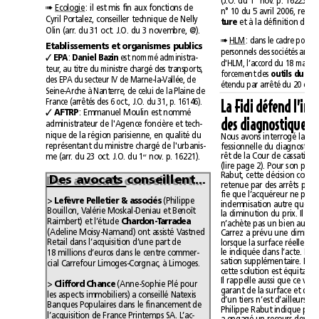
(J.O. du 1
Ecologie
: il est mis fin aux fonctions de
➠
Cyril Portalez, conseiller technique de Nelly
ture
et à la définition des 
Olin (arr. du 31 oct. J.O. du 3novembre, @).
HLM
➠
Etablissements et organismes publics
EPA
: 
Daniel Bazin
est nommé administra-

teur, au titre du ministre chargé des transports,
forcement des 
des EPA du secteur IV de Marne-la-Vallée, de
Seine-Arche à Nanterre, de celui de la Plaine de
France (arrêtés des 6 oct., J.O. du 31, p.16146).
AFTRP
: Emmanuel Moulin est nommé

des diag
administrateur de l'Agence foncière et tech-
nique de la région parisienne, en qualité du
représentant du ministre chargé de l'urbanis-
er
nov. p.16221).
me (arr. du 23 oct. J.O. du 1
Des avocats conseillent…
Des avocats conseillent…
> 
Lefèvre Pelletier & associés
(Philippe
Bouillon, Valérie Moskal-Deniau et Benoît
Raimbert) et l’étude 
Chardon-Tarradea
(Adeline Moisy-Namand) ont assisté Vastned
Retail dans l’acquisition d’une part de
18millions d’euros dans le centre commer-
cial Carrefour Limoges-Corgnac, à Limoges.
cette solution est équitable
> 
Clifford Chance
(Anne-Sophie Plé pour
les aspects immobiliers) a conseillé Natexis
Banques Populaires dans le financement de
l’acquisition de France Printemps SA. L’ac-