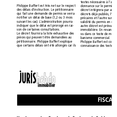
Philippe Baffert est très net sur le respect
des délais d’instruction. Le pétitionnaire
qui fait une demande de permis se verra
notifier un délai de base (1,2 ou 3 mois
suivant les cas). L’administration pourra
indiquer que le délai est prorogé en rai-
son de certaines consultations.
Le décret fournira la liste exhaustive des
pièces qui peuvent être demandées au
banisme commercial.
pétitionnaire. Philippe Baffert explique
que certains délais ont été allongés car ils
••
JURIS
h
h
e
e
b
b
d
d
o
o
immobilier