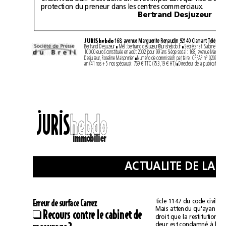
protection du preneur dans les centres commerciaux.
Bertrand Desjuzeur
JURIShebdo
Bertrand Desjuzeur 
Mél: bertrand.desjuzeur@jurishebdo.fr 
Secrétariat: Sabine Petit 


Desjuzeur, Roseline Maisonnier 
 
an (41 nos +5 nos spéciaux): 769 
€
TTC (753,19 
€
HT) 
 
••
JURIS
h
h
e
e
b
b
d
d
o
o
immobilier
Erreur de sur
f
ace 
C
ticle1147 du code civil;
arrez
Recours contre le cabinet de
❑