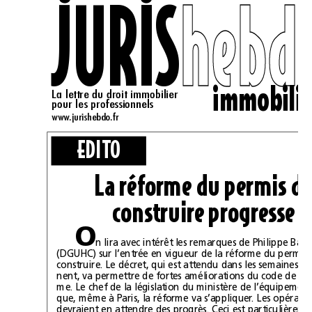
JURIS
h
h
e
e
b
b
d
d
La lettre du droit immobilier
pour les professionnels
www.jurishebdo.fr
EDITO
La réforme du permi
construire progresse
O