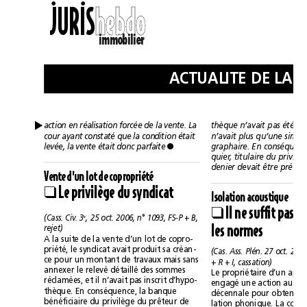
••
JURIS
h
h
e
e
b
b
d
d
o
o
immobilier

action en réalisation forcée de la vente. La
cour ayant constaté que la condition était

levée, la vente était donc parfaite 
Vente d’un lot de copropriété
Le privilège du syndicat
❑
Isolation acoustique
❑
e
(Cass. Civ. 3
, 25 oct. 2006, n°1093, FS-P +B,
les normes
rejet)
A la suite de la vente d’un lot de copro-
priété, le syndicat avait produit sa créan-
ce pour un montant de travaux mais sans
+R +I, cassation)
annexer le relevé détaillé des sommes
réclamées, et il n’avait pas inscrit d’hypo-
thèque. En conséquence, la banque
bénéficiaire du privilège du prêteur de