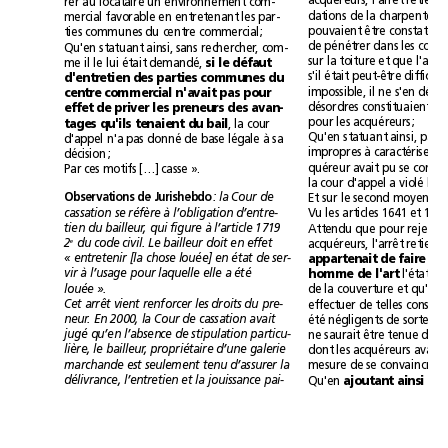
rer au locataire un environnement com-
mercial favorable en entretenant les par-
ties communes du centre commercial;
Qu'en statuant ainsi, sans rechercher, com-
si le défaut
me il le lui était demandé, 
d'entretien des parties communes du
centre commercial n'avait pas pour
effet de priver les preneurs des avan-
pour les acquéreurs;
tages qu'ils tenaient du bail
, la cour
d'appel n'a pas donné de base légale à sa
décision;
Par ces motifs […] casse».
Observations de Jurishebdo
: la Cour de
cassation se réfère à l’obligation d’entre-
tien du bailleur, qui figure à l’article1719
du code civil. Le bailleur doit en effet
e
2
«entretenir [la chose louée] en état de ser-
vir à l’usage pour laquelle elle a été
homme de l'art
louée».
Cet arrêt vient renforcer les droits du pre-
neur. En 2000, la Cour de cassation avait
jugé qu’en l’absence de stipulation particu-
lière, le bailleur, propriétaire d’une galerie
marchande est seulement tenu d’assurer la
mesure de se convaincre;
délivrance, l’entretien et la jouissance pai-
Qu'en 