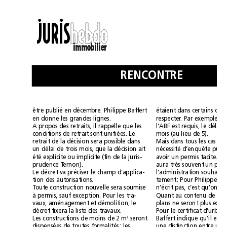
••
JURIS
h
h
e
e
b
b
d
d
o
o
immobilier
RENCONTRE
être publié en décembre. Philippe Baffert
en donne les grandes lignes.
A propos des retraits, il rappelle que les
conditions de retrait sont unifiées. Le
mois (au lieu de 5).
retrait de la décision sera possible dans
un délai de trois mois, que la décision ait
été explicite ou implicite (fin de la juris-
prudence Ternon).
Le décret va préciser le champ d’applica-
tion des autorisations. 
Toute construction nouvelle sera soumise
à permis, sauf exception. Pour les tra-
vaux, aménagement et démolition, le
décret fixera la liste des travaux.
2
Les constructions de moins de 2 m
seront
dispensées de toutes formalités; les