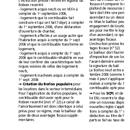
L’instruction précise l’entrée en vigueur du
Robien recentré:
- logements acquis neufs ou en VEFA à
er
compter du 1
septembre 2006,
- logements que le contribuable fait
construire et qui ont fait l’objet, à compter
er
du 1
septembre 2006, d’une déclaration
d’ouverture de chantier,
- logements affectés à un usage autre que
avantages fiscaux.
er
l’habitation acquis à compter du 1
sept.
2006 et que le contribuable transforme en
tages fiscaux (n°52).
logements,
er
- logements acquis à compter du 1
sept.
2006 que le contribuable réhabilite en vue
de leur conférer des caractéristiques tech-
la signature du bail.
niques voisines de celles des logements
neufs,
- logements inachevés acquis à compter du
er
1
sept. 2006
er
réalisés à compter du 1
Création du Borloo populaire
pour
➠
les locations dans le secteur intermédiaire.
Pour les 
SCPI
➠
Pour l’application du Borloo populaire, le
contribuable doit avoir opté pour le
Robien recentré (inst. n°22).Le calcul de
l’amortissement est donc identique à celui
prévu pour ce régime, mais le bailleur dis-
er
tions à compter du 1
pose de deux avantages fiscaux supplé-
mentaires: