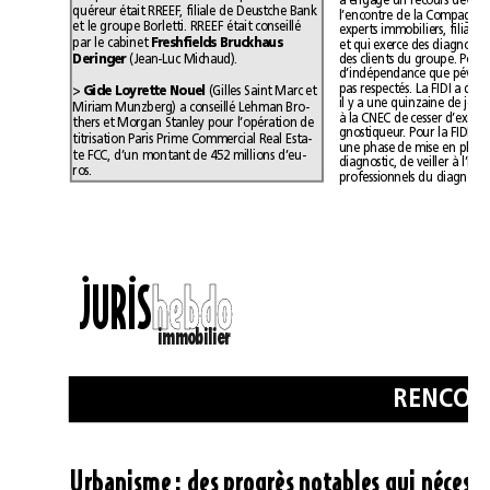
quéreur était RREEF, filiale de Deustche Bank
et le groupe Borletti. RREEF était conseillé
par le cabinet 
Freshfields Bruckhaus
Deringer 
(Jean-Luc Michaud).
Gide Loyrette Nouel
> 
(Gilles Saint Marc et
Miriam Munzberg) a conseillé Lehman Bro-
thers et Morgan Stanley pour l’opération de
titrisation Paris Prime Commercial Real Esta-
te FCC, d’un montant de 452millions d’eu-
ros.
••
JURIS
h
h
e
e
b
b
d
d
o
o
immobilier