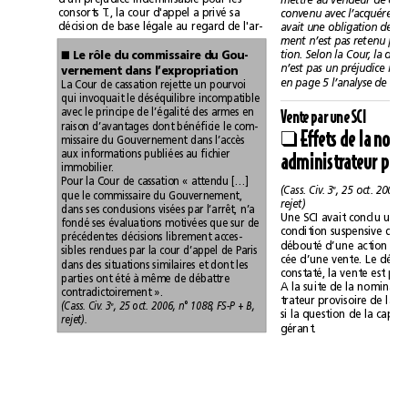
consortsT., la cour d'appel a privé sa
décision de base légale au regard de l'ar-

Le rôle du commissaire du Gou-
vernement dans l’expropriation
La Cour de cassation rejette un pourvoi
qui invoquait le déséquilibre incompatible
avec le principe de l’égalité des armes en
Vente par une SCI
raison d’avantages dont bénéficie le com-
❑
missaire du Gouvernement dans l’accès
aux informations publiées au fichier
immobilier.
Pour la Cour de cassation «attendu […]
e
(Cass. Civ. 3
que le commissaire du Gouvernement,
rejet)
dans ses conclusions visées par l’arrêt, n’a
fondé ses évaluations motivées que sur de
précédentes décisions librement acces-
sibles rendues par la cour d’appel de Paris
dans des situations similaires et dont les
parties ont été à même de débattre
contradictoirement».
(Cass. Civ. 3
, 25 oct. 2006, n°1088, FS-P +B,
e
rejet).
gérant.