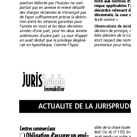
position délivrée par l’huissier ne com-
portait pas en annexe le relevé détaillé
des charges réclamées et n’énonçait pas
de façon suffisamment précise la distinc-
texte susvisé ».
tion entre les créances garanties pour
l’année en cours et les deux dernières
années d’une part, pour les deux années
antéireures d’autre part. La cour d’appel
en avait déduit que le privilège dégéné-
rait en hypothèque. Comme l’hypo-
••
JURIS
h
h
e
e
b
b
d
d
o
o
immobilier
C
entres commerciaux
Obligation d’assurer un envi-
❑