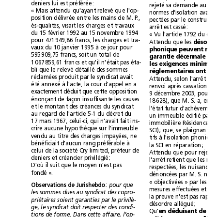
deniers lui est préférée:
«Mais attendu qu'ayant relevé que l'op-
position délivrée entre les mains de M.P.,
ès-qualités, visait les charges et travaux
arrêt est cassé:
du 15février 1992 au 15novembre 1994
pour 471949,86francs, les charges et tra-
Attendu que les 
vaux du 10janvier 1995 à ce jour pour
595909,75francs, soit un total de
1067859,61francs et qu'il n'était pas éta-
bli que le relevé détaillé des sommes
réclamées produit par le syndicat avait
été annexé à l'acte, la cour d'appel en a
e
renvoi après cassation (3
exactement déduit que cette opposition
énonçant de façon insuffisante les causes
et le montant des créances du syndicat
au regard de l'article5-1 du décret du
17mars 1967, celui-ci, qui n'avait fait ins-
crire aucune hypothèque sur l'immeuble
vendu au titre des charges impayées, ne
bénéficiait d'aucun rang préférable à
la SCI en réparation;
celui de la société Cry limited, prêteur de
deniers et créancier privilégié;
D'où il suit que le moyen n'est pas
fondé».
Observations de Jurishebdo
: pour que
les sommes dues au syndicat des copro-
priétaires soient garanties par le privilè-
désordre allégué;
ge, le syndicat doit respecter des condi-
Qu'
tions de forme. Dans cette affaire, l’op-