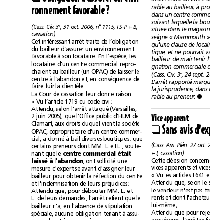
ronnement favorable?
e
(Cass. Civ. 3
, 31 oct. 2006, n°1115, FS-P +B,
cassation)
Cet intéressant arrêt traite de l’obligation
du bailleur d’assurer un environnement
favorable à son locataire. En l’espèce, les
locataires d’un centre commercial repro-
chaient au bailleur (un OPAC) de laisser le
e
(Cass. Civ. 3
centre à l’abandon et, en conséquence de
faire fuir la clientèle.
La Cour de cassation leur donne raison:

rable au preneur. 
«Vu l’article1719 du code civil;
Attendu, selon l’arrêt attaqué (Versailles,
2juin 2005), que l’Office public d’HLM de
Vice apparent
Clamart, aux droits duquel vient la société
❑
OPAC, copropriétaire d’un centre commer-
cial, a donné à bail diverses boutiques; que
certains preneurs dont MM.L. etL., soute-
+I, cassation)
centre commercial était
nant que le 
laissé à l'abandon
, ont sollicité une
mesure d'expertise avant d'assigner leur
bailleur pour obtenir la réfection du centre
et l'indemnisation de leurs préjudices;
Attendu que, pour débouter MM.L. et
L.de leurs demandes, l'arrêt retient que le
lui-même;
bailleur n'a, en l'absence de stipulation
spéciale, aucune obligation tenant à assu-