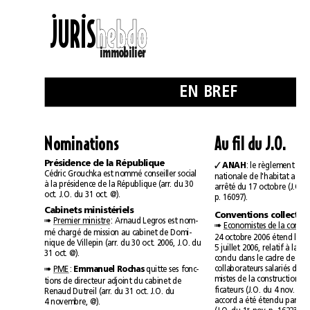
••
JURIS
h
h
e
e
b
b
d
d
o
o
immobilier
EN BREF
Au 
Nominations
fil du J.O.
Présidence de la République
ANAH

Cédric Grouchka est nommé conseiller social
à la présidence de la République (arr. du 30
oct. J.O. du 31 oct. @).
p.16097).
Cabinets ministériels
Pr
emier ministr
e
: Arnaud Legros est nom-
➠
Economistes de la constr
➠
mé chargé de mission au cabinet de Domi-
nique de Villepin (arr. du 30 oct. 2006, J.O. du
5juillet 2006, relatif à la 
31 oct. @).
PME
: 
Emmanuel Rochas 
quitte ses fonc-
➠
tions de directeur adjoint du cabinet de
Renaud Dutreil (arr. du 31 oct. J.O. du
4novembre, @).
er