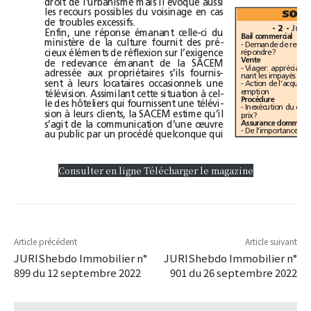
droit de l'urbanisme mais il évoque aussi 
les recours possibles du voisinage en cas 
de troubles excessifs. 
- 2 -
Enfin, une réponse émanant celle-ci du 
Bail commercial
ministère de la culture fournit des pré-
cieux éléments de réflexion sur l’exigence 
répondre? 
Vente
de redevance émanant de la SACEM 
adressée aux propriétaires s’ils fournis-
nant les impayés 
sent à leurs locataires occasionnels une 
emption 
télévision. Assimilant cette situation à cel-
Procédure
le des hôteliers qui fournissent une télévi-
sion à leurs clients, la SACEM estime qu’il 
prix? 
s’agit de la communication d’une œuvre 
au public par un procédé quelconque qui 
Consulter en ligne
Télécharger le magazine
Article précédent
Article suivant
JURIShebdo Immobilier n°
JURIShebdo Immobilier n°
899 du 12 septembre 2022
901 du 26 septembre 2022