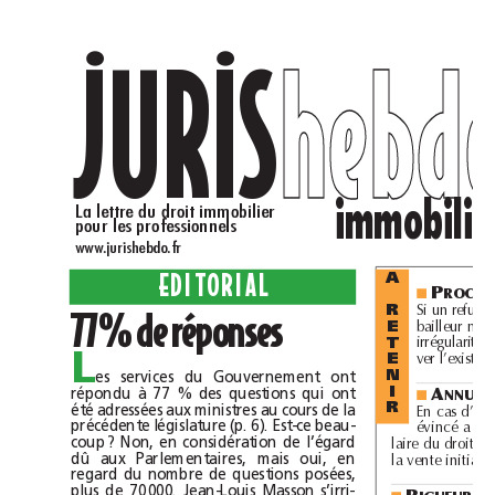
JURIS
heb
..
im
La lettre du droit immobilier 
pour les professionnels 
www.jurishebdo.fr
EDITORIAL
A 
P
■
77 % de réponses 
d
ll
d
b
l
d
l
d
d
Si un refus 
e renouve
ement 
e 
ai
 est a
ressé par 
e man
ataire 
R 
b
ll
l
l
d
ai
eur non en cette qua
ité, mais en son nom propre, i
 s’agit 
E 
l
d
d
d
l
l
l
irrégu
arité 
e fon
ont 
e 
ocataire peut se préva
T 
L
l
d
l
d
ver 
’existence 
’un grief a jugé 
a Cour 
E 
es services du Gouvernement ont 
N 
A
répondu à 77 % des questions qui ont 
I 
■
été adressées aux ministres au cours de la 
R
d
l
d
d
l
En cas 
’annu
ation 
’une 
décision 
e préemption, et si 
précédente législature (p. 6). Est-ce beau-
évincé a accepté 
l
’offre 
d
’acquérir 
l
e 
b
ien qui 
l
ui est faite par 
l
coup? Non, en considération de l’égard 
l
d
d
d
l
l
bl
ll
d
aire 
u 
roit 
e préemption, i
 n’est p
us receva
e à agir en nu
ité 
dû aux Parlementaires, mais oui, en 
l
l
a vente initia
e.
regard du nombre de questions posées, 
plus de 70000. Jean-Louis Masson s’irri-
R