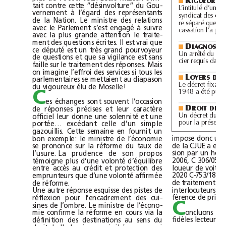
IGUEUR
■
tait contre cette “désinvolture” du Gou-
L’intitu
lé 
d
’un compte 
b
ancaire qui comporte 
l
e nom 
d
u syn
d
ic et ce
l
ui 
d
vernement à l’égard des représentants 
d
d
d
l
d
b
syn
icat 
es copropriétaires ne répon
 pas à 
’exigence 
e compte 
de la Nation. Le ministre des relations 
l
l
d
l
l
d
re séparé que prévoit 
’artic
e 18 
e 
a 
oi 
avec le Parlement s’est engagé à suivre 
l
d
l
cassation 
’a jugé 
ans p
avec la plus grande attention le traite-
ment des questions écrites. Il est vrai que 
D
IAGNOSTI
■
ce député est un très grand pourvoyeur 
Un arrêté 
d
u 22
de questions et que sa vigilance est sans 
d
l
a procéd
d
d
l
d
b
l
d
h
b
cier requis 
ans 
ure 
e constat 
e rési
iation 
e 
ai
’
a
faille sur le traitement des réponses. Mais 
on imagine l’effroi des services si tous les 
L
OYERS
DE
parlementaires se mettaient au diapason 
■
Le 
décret fixant 
l
a 
h
ausse 
d
es 
l
oyers re
l
evant 
d
e 
l
a 
l
oi 
d
du vigoureux élu de Moselle! 
bl
l
1948 a été pu
ié 
C
es échanges sont souvent l’occasion 
D
de réponses précises et leur caractère 
ROIT
DE
■
officiel leur donne une solennité et une 
Un 
décret 
d
u 1
l
d
l
bl
portée… excédant celle d’un simple 
pour 
a préservation 
e 
a ressource en eau pota
gazouillis. Cette semaine en fournit un 
bon exemple: le ministre de l’économie 
se prononce sur la réforme du taux de 
l’usure. La prudence de son propos 
témoigne plus d’une volonté d’équilibre 
entre accès au crédit et protection des 
emprunteurs que d’une volonté affirmée 
de réforme. 
Une autre réponse esquisse des pistes de 
réflexion pour l’encadrement des cui-
C
sines de l’ombre. Le ministre de l’écono-
mie confirme la réforme en cours via la 
définition des destinations au sens du 