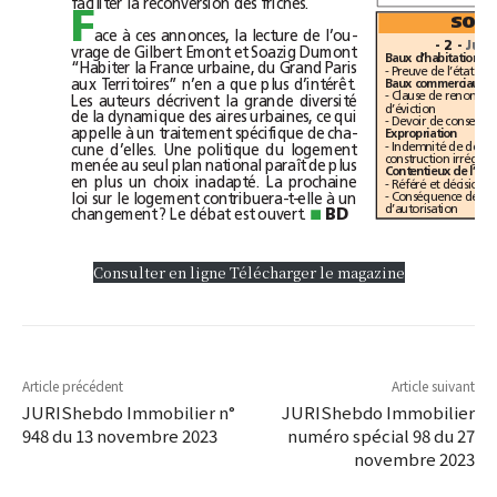
faciliter la reconversion des friches. 
F
ace à ces annonces, la lecture de l’ou-
- 2 -
vrage de Gilbert Emont et Soazig Dumont 
Baux d’habitation
“Habiter la France urbaine, du Grand Paris 
aux Territoires” n’en a que plus d’intérêt. 
Baux commerciaux
Les auteurs décrivent la grande diversité 
d’éviction 
de la dynamique des aires urbaines, ce qui 
appelle à un traitement spécifique de cha-
Expropriation
cune d’elles. Une politique du logement 
menée au seul plan national paraît de plus 
en plus un choix inadapté. La prochaine 
loi sur le logement contribuera-t-elle à un 
d’autorisation 
changement? Le débat est ouvert. 
BD
■
Consulter en ligne
Télécharger le magazine
Article précédent
Article suivant
JURIShebdo Immobilier n°
JURIShebdo Immobilier
948 du 13 novembre 2023
numéro spécial 98 du 27
novembre 2023