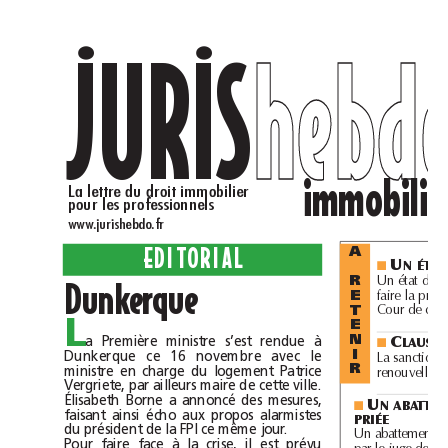
JURIS
heb
..
im
La lettre du droit immobilier 
pour les professionnels 
www.jurishebdo.fr
EDITORIAL
A 
U
N
ÉTAT
■
Dunkerque 
Un état 
d
es 
l
ieux éta
bl
i non contra
d
ictoirement, 
h
ors 
h
R 
faire 
l
a preuve 
d
e 
dégra
d
ations commises par 
l
e 
l
ocataire, a jugé 
l
E 
d
Cour 
T 
L
E 
C
a Première ministre s’est rendue à 
N 
LAUSES
■
Dunkerque ce 16 novembre avec le 
I 
La sanction 
d
u réputé non-écrit 
d
es c
l
auses qui font o
b
stac
l
e au 
d
ministre en charge du logement Patrice 
R
ll
d
b
l
d
l
l
bl
b
renouve
ement 
u 
ai
u 
ocataire est app
ica
e aux 
Vergriete, par ailleurs maire de cette ville. 
Élisabeth Borne a annoncé des mesures, 
U
N
■
faisant ainsi écho aux propos alarmistes 
PRIÉE
du président de la FPI ce même jour. 
Un a
b
attement sur 
l
a va
l
eur 
d
’une construction irrégu
l
ière peut être app
l
Pour faire face à la crise, il est prévu 