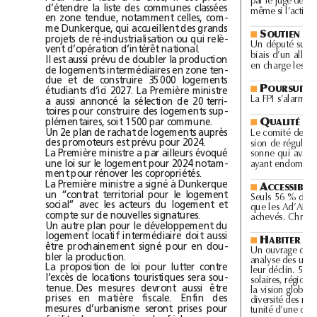
l
d
l
l
l
l
d
d
d
dél
par 
e juge 
e 
’expropriation pour 
e ca
cu
’une in
emnité 
e 
d’étendre la liste des communes classées 
l
l
d
l
même si 
’action en 
démo
ition 
es constructions irrégu
en zone tendue, notamment celles, com-
me Dunkerque, qui accueillent des grands 
S
À
OUTIEN
■
projets de ré-industrialisation ou qui relè-
Un 
député suggère 
d
’ai
d
er 
l
es ménages à accéd
er à 
l
a propriété par 
l
vent d’opération d‘intérêt national. 
b
d
d
l
d
l
l
d
iais 
’un a
llégement 
es cotisations socia
es 
e 
’emp
oyeur qui pren
Il est aussi prévu de doubler la production 
h
l
d
d
l
en c
arge 
es intérêts 
u prêt 
e son sa
de logements intermédiaires en zone ten-
due et de construire 35000 logements 
P
OURSUITE
étudiants d’ici 2027. La Première ministre 
■
La FPI s’a
l
arme 
d
e 
l
a poursuite 
d
e 
l
a c
h
ute 
d
es ventes 
d
e 
l
a aussi annoncé la sélection de 20 terri-
toires pour construire des logements sup-
Q
plémentaires, soit 1500 par commune. 
UALITÉ
DE
■
Un 2e plan de rachat de logements auprès 
Le comité 
d
e règ
l
ement 
d
es 
d
ifféren
d
s et 
d
es sanctions 
d
e 
l
des promoteurs est prévu pour 2024. 
d
l
d
l
d
d
d
sion 
e régu
ation 
e 
’énergie (Cor
is) 
onne gain 
La Première ministre a par ailleurs évoqué 
sonne qui avait su
i 
es variations 
e tensions sur 
une loi sur le logement pour 2024 notam-
d
h
l
ayant en
ommagé sa pompe à c
a
ment pour rénover les copropriétés. 
La Première ministre a signé à Dunkerque 
A
■
un “contrat territorial pour le logement 
l
% 
d
es éta
bl
issements recevant 
d
u pu
bl
ic sont accessi
bl
es a
l
Seu
s 56
social” avec les acteurs du logement et 
l
d
d
d
b
l
que 
es A
’AP (Agen
as 
’accessi
i
ité programmée) auraient 
compte sur de nouvelles signatures. 
h
h
ll
l
l
ac
evés. C
ristian Gremi
et a
erte 
Un autre plan pour le développement du 
logement locatif intermédiaire doit aussi 
H
ABITER
LA
■
être prochainement signé pour en dou-
Un ouvrage 
d
e 
l
’IEIF, réd
igé par Gi
lb
ert Emont et Soazig Dumont, 
l
bler la production. 
l
d
b
l
d
l
d
d
ana
yse 
es unités ur
aines et 
décrypte 
es causes 
e 
eur 
ynamisme ou 
La proposition de loi pour lutter contre 
l
l
b
d
l
d
l
d
eur 
déc
in. 51 aires ur
aines 
e France sont ainsi qua
ifiées 
e 
ea
l’excès de locations touristiques sera sou-
l
l
d
l
l
d
so
aires, régiona
es, 
ynamiques ou 
déc
inantes. Cette ana
yse se 
dégage 
tenue. Des mesures devront aussi être 
l
l
b
l
d
l
b
d
l
l
a vision g
o
a
e 
u 
ogement, pour a
or
er une ana
yse territoria
prises en matière fiscale. Enfin des 
d
d
d
l
b
d
l
iversité 
es marc
hés 
u 
ogement ainsi o
servée 
evrait conforter 
mesures d’urbanisme seront prises pour 
d
l
d
l
l
d
l
tunité 
’une 
décentra
isation accentuée 
e 
a po
itique 
u 