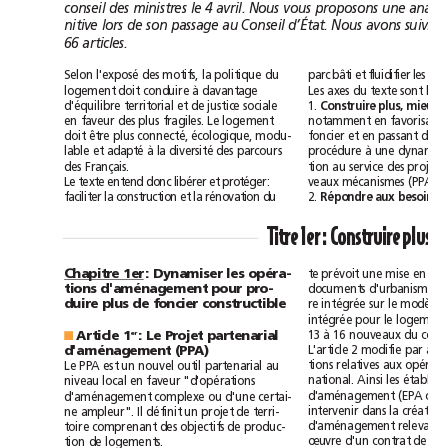
conseil
des
ministres
le
4avril.
Nous
vous
proposons
une
a
nitive
lors
de
son
passage
au
Conseil
d’État.
Nous
avons
suivi
le
66
articles.
S
elon
l'exposé
des
motifs,
la
politique
du
p
arc
bâti
et
fluidifier
les
logement
doit
conduire
à
davantage
Les
axes
du
texte
sont
les
d'équilibre
territorial
et
de
justice
sociale
1.
Construire
plus,
mieux
en
faveur
des
plus
fragiles.
Le
logement
notamment
en
favorisant
doit
être
plus
connecté,
écologique,
modu-
foncier
et
en
passant
d'
lable
et
adapté
à
la
diversité
des
parcours
procédure
à
une
des
Français.
tion
au
service
des
projets
Le
texte
entend
donc
libérer
et
protéger:
veaux
mécanismes
(PPA
et
faciliter
la
construction
et
la
rénovation
du
2.
Répondre
aux
besoins
Titre
1er:
Construire
plus,
te
prévoit
une
mise
en
Chapitre
1er
:
Dynamiser
les
opéra-
documents
d'urbanisme
tions
d'aménagement
pour
pro-
re
intégrée
sur
le
modèle
duire
plus
de
foncier
constructible
intégrée
pour
le
logeme
13
à
16
nouveaux
du
code
Article
1
:
Le
Projet
partenarial
er
■
L'article
2
modifie
par
d'aménagement
(PPA)
tions
relatives
aux
Le
PPA
est
un
nouvel
outil
partenarial
au
national.
Ainsi
les
niveau
local
en
faveur
"d'opérations
d'aménagement
(EPA
ou
d'aménagement
complexe
ou
d'une
certai-
intervenir
dans
la
création
ne
ampleur".
Il
définit
un
projet
de
terri-
d'aménagement
relevant
toire
comprenant
des
objectifs
de
produc-
œuvre
d'un
contrat
de
tion
de
logements.