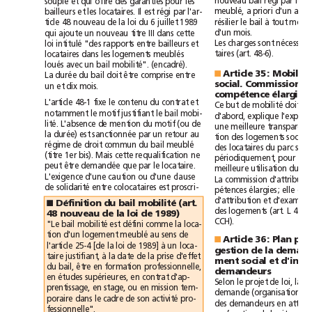
bail
régi
qui
nouveau
par
le
souple
et
offre
des
garanties
pour
les
priori
Il
régi
meublé,
a
d'un
an).
bailleurs
et
les
locataires.
est
par
l'ar-
bail
à
loi
résilier
le
tout
ticle
48
nouveau
de
la
du
6
juillet
1989
qui
d'un
mois.
ajoute
un
nouveau
titre
III
dans
cette
loi
intitulé
Les
charges
sont
"des
rapports
entre
bailleurs
et
taires
(art.
48-6).
locataires
dans
les
logements
meublés
bail
loués
avec
un
mobilité".
(encadré).
Article
35:
Mobilité
■
bail
La
durée
du
doit
être
comprise
entre
social.
Commission
un
et
dix
mois.
compétence
élargie
à
L'article
48-1
fixe
le
contenu
du
contrat
et
mobilité
Ce
but
de
doit
motif
bail
notamment
le
justifiant
le
mobi-
l'exposé
d'abord,
explique
motif
lité.
L'absence
de
mention
du
(ou
de
une
meilleure
tra
durée)
la
est
sanctionnée
par
un
retour
au
tion
des
logements
bail
meublé
régime
de
droit
commun
du
des
locataires
du
parc
sera
(titre
1er
bis).
Mais
cette
requalification
ne
périodiquement,
pour
peut
être
demandée
que
par
le
locataire.
meilleure
utilisation
du
L'exigence
d'une
caution
ou
d'une
clause
La
commission
d
solidarité
de
entre
colocataires
est
proscri-
pétences
élargies;
elle
d'attribution
et
d'examen
Définition
du
bail
mobilité
(art.
■
des
logements
(art.
L
441
48
nouveau
de
la
loi
de
1989)
CCH).
bail
mobilité
défini
"Le
est
comme
la
loca-
meublé
tion
d'un
logement
au
sens
de
Article
36:
Plan
■
loi
1989]
à
l'article
25-4
[de
la
de
un
loca-
gestion
de
la
à
taire
justifiant,
la
date
de
la
prise
d'effet
ment
social
et
du
bail,
être
en
formation
professionnelle,
demandeurs
en
études
supérieures,
en
contrat
d'ap-
Selon
le
projet
de
loi,
la
prentissage,
en
stage,
ou
en
mission
tem-
demande
(organisation
d
activité
poraire
dans
le
cadre
de
son
pro-
des
demandeurs
en
fessionnelle".