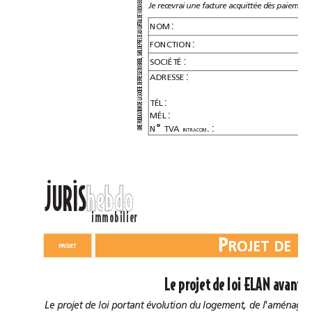
U
E
Je
recevrai
une
facture
acquittée
dès
paiement
0
0
0
0
1
E
D
AL
:
T
NOM
API
C
AU
SE
S
:
FONCTION
RE
P
E
D
RL
A
S
:
L,
SOCIÉTÉ
REI
B
U
D
:
SE
ADRESSE
S
RE
P
E
D
TE
E
CI
SO
:
A
TÉL
L
E
D
N
O
:
MÉL
ATI
C
LI
B
U
P
°
.:
N
TVA
E
N
INTRACOM
U
ll
JURIS
hebdo
immobilier
P
PROJET
Le
projet
de
loi
ELAN
avant
l
Le
projet
de
loi
portant
évolution
du
logement,
de