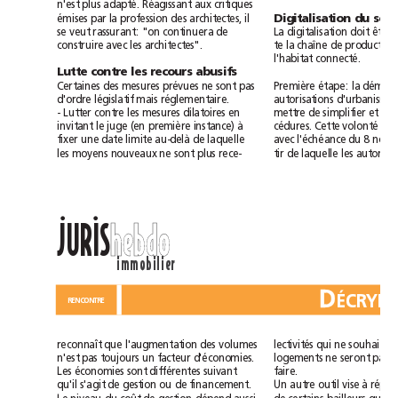
n'est
plus
adapté.
Réagissant
aux
critiques
il
Digitalisation
du
émises
par
la
profession
des
architectes,
La
digitalisation
doit
être
se
veut
rassurant:
"on
continuera
de
te
la
chaîne
de
construire
avec
les
architectes".
l'habitat
connecté.
Lutte
contre
les
recours
abusifs
Certaines
des
mesures
prévues
ne
sont
pas
Première
étape:
la
législatif
d'ordre
mais
réglementaire.
autorisations
d'urbanisme,
-
Lutter
contre
les
mesures
dilatoires
en
mettre
de
simplifier
et
instance)
à
volonté
invitant
le
juge
(en
première
cédures.
Cette
d
au-delà
fixer
une
date
limite
de
laquelle
avec
l'échéance
du
les
moyens
nouveaux
ne
sont
plus
rece-
tir
de
laquelle
les
ll
JURIS
hebdo
immobilier
D
PROJET
RENCONTRE
qui
reconnaît
que
l'augmentation
des
volumes
lectivités
ne
souha
n'est
pas
toujours
un
facteur
d'économies.
logements
ne
seront
pas
Les
économies
sont
différentes
suivant
faire.
qu'il
outil
à
s'agit
de
gestion
ou
de
financement.
Un
autre
vise