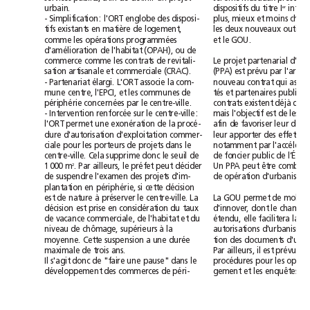
urbain.
dispositifs
du
titre
I
er
-
Simplification:
l'ORT
englobe
des
disposi-
plus,
mieux
et
moins
cher
tifs
existants
en
matière
de
logement,
les
deux
nouveaux
outils
comme
les
opérations
programmées
et
le
GOU.
d'amélioration
de
l'habitat
(OPAH),
ou
de
commerce
comme
les
contrats
de
revitali-
Le
projet
partenarial
sation
artisanale
et
commerciale
(CRAC).
(PPA)
est
prévu
par
l'arti
-
Partenariat
élargi.
L'ORT
associe
la
com-
nouveau
contrat
qui
mune
centre,
l'EPCI,
et
les
communes
de
tés
et
partenaires
publics
périphérie
concernées
par
le
centre-ville.
contrats
existent
déjà
dan
-
Intervention
renforcée
sur
le
centre-ville:
mais
l'objectif
est
de
les
l'ORT
permet
une
exonération
de
la
procé-
afin
de
favoriser
leur
dure
d'autorisation
d'exploitation
commer-
leur
apporter
des
effets
ciale
pour
les
porteurs
de
projets
dans
le
notamment
par
centre-ville.
Cela
supprime
donc
le
seuil
de
de
foncier
public
de
l’État
.
Par
ailleurs,
le
préfet
peut
décider
1000m
Un
PPA
peut
être
combi
2
de
suspendre
l'examen
des
projets
d'im-
de
opération
d'urbanisme
plantation
en
périphérie,
si
cette
décision
est
de
nature
à
préserver
le
centre-ville.
La
La
GOU
permet
de
décision
est
prise
en
considération
du
taux
d'innover,
dont
le
champ
de
vacance
commerciale,
de
l'habitat
et
du
étendu,
elle
facilitera
la
niveau
de
chômage,
supérieurs
à
la
autorisations
d'urbanisme
moyenne.
Cette
suspension
a
une
durée
tion
des
documents
maximale
de
trois
ans.
Par
ailleurs,
il
est
prévu
de
Il
s'agit
donc
de
"faire
une
pause"
dans
le
procédures
pour
les
développement
des
commerces
de
péri-
gement
et
les
enquêtes