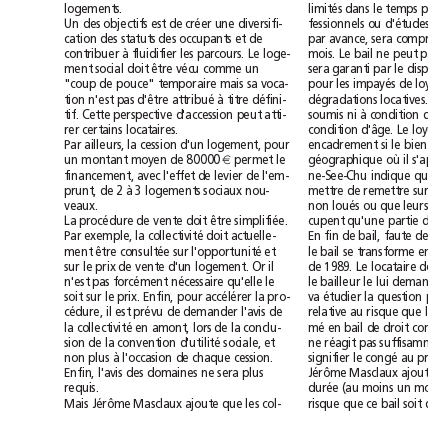
logements.
limités
dans
le
temps
pour
Un
des
objectifs
est
de
créer
une
diversifi-
fessionnels
ou
d'études.
S
cation
des
statuts
des
occupants
et
de
par
avance,
sera
comprise
à
bail
contribuer
fluidifier
les
parcours.
Le
loge-
mois.
Le
ne
peut
pas
social
garanti
ment
doit
être
vécu
comme
un
sera
par
le
"coup
de
pouce"
temporaire
mais
sa
voca-
pour
les
impayés
de
loyer
attribué
à
tion
n'est
pas
d'être
titre
défini-
dégradations
locatives.
Le
ni
à
tif.
Cette
perspective
d'accession
peut
atti-
soumis
condition
de
rer
certains
locataires.
condition
d'âge.
Le
loyer
si
Par
ailleurs,
la
cession
d'un
logement,
pour
encadrement
le
bien
est
80000
où
il
un
montant
moyen
de
€
permet
le
géographique
financement,
avec
l'effet
de
levier
de
l'em-
ne-See-Chu
indique
que
c
2
à
3
prunt,
de
logements
sociaux
nou-
mettre
de
remettre
sur
le
veaux.
non
loués
ou
que
leurs
La
procédure
de
vente
doit
être
simplifiée.
cupent
qu'une
partie
de
collectivité
Par
exemple,
la
doit
actuelle-
En
fin
de
bail,
faute
de
l'opportunité
bail
ment
être
consultée
sur
et
le
se
transforme
en
il
sur
le
prix
de
vente
d'un
logement.
Or
de
1989.
Le
locataire
doit
lui
n'est
pas
forcément
nécessaire
qu'elle
le
le
bailleur
le
demande,
soit
sur
le
prix.
Enfin,
pour
accélérer
la
pro-
va
étudier
la
question
il
cédure,
est
prévu
de
demander
l'avis
de
relative
au
risque
que
le
collectivité
mé
bail
la
en
amont,
lors
de
la
conclu-
en
de
droit
d'utilité
sion
de
la
convention
sociale,
et
ne
réagit
pas
suf
à
congé
non
plus
l'occasion
de
chaque
cession.
signifier
le
au
Enfin,
l'avis
des
domaines
ne
sera
plus
Jérôme
Masclaux
ajoute
requis.
durée
(au
moins
un
mois),
bail
Mais
Jérôme
Masclaux
ajoute
que
les
col-
risque
que
ce
soit