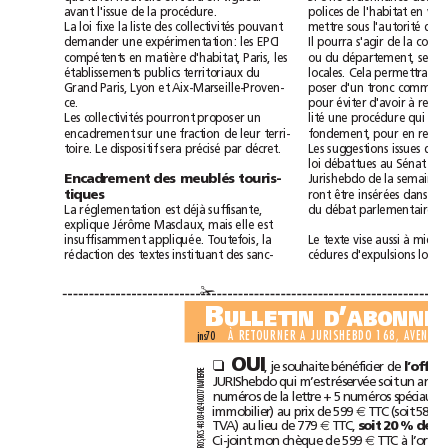
avant
l'issue
de
la
procédure.
polices
de
l'habitat
en
La
loi
fixe
la
liste
des
collectivités
pouvant
mettre
sous
l'autorité
d'un
demander
une
expérimentation:
les
EPCI
Il
pourra
s'agir
de
la
ou
du
département,
selon
compétents
en
matière
d'habitat,
Paris,
les
établissements
publics
territoriaux
du
locales.
Cela
permettra
pa
Grand
Paris,
Lyon
et
Aix-Marseille-Proven-
poser
d'un
tronc
commun
ce.
pour
éviter
d'avoir
à
lité
une
procédure
qui
a
Les
collectivités
pourront
proposer
un
encadrement
sur
une
fraction
de
leur
terri-
fondement,
pour
en
toire.
Le
dispositif
sera
précisé
par
décret.
Les
suggestions
issues
de
l
loi
débattues
au
Sénat
Jurishebdo
de
la
semaine
Encadrement
des
meublés
touris-
ront
être
insérées
dans
le
tiques
La
réglementation
est
déjà
suffisante,
du
débat
parlementaire.
explique
Jérôme
Masclaux,
mais
elle
est
insuffisamment
appliquée.
Toutefois,
la
Le
texte
vise
aussi
à
mieux
rédaction
des
textes
instituant
des
sanc-
cédures
d'expulsions
✁
B
’
ULLETIND
À
RETOURNER
A
JURISHEBDO
168,
AVENUE
jns70
OUI
,
je
souhaite
bénéficier
de
❑
l’offre
RE
R
JURIShebdo
qui
m’est
réservée
soit
un
an
TE
AN
N
7
numéros
de
la
lettre
+
5
numéros
spéciaux
1
0
0
0
4
immobilier)
au
prix
de
599
TTC
(soit
58
2
€
6
4
3
0
TVA)
au
lieu
de
779
TTC,
€
soit
20%
de
43
4
S
Ci-joint
mon
chèque
de
599
TTC
à
l’ordre
RC
€
S,
RO