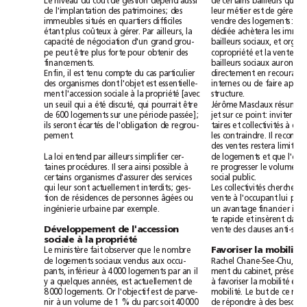
dépend
aussi
L
d
qui
e
niveau
du
coût
de
gestion
e
certains
bailleurs
de
l'implantation
des
patrimoines;
des
leur
métier
est
de
gérer
immeubles
situés
en
quartiers
difficiles
vendre
des
logements:
u
à
étant
plus
coûteux
gérer.
Par
ailleurs,
la
dédiée
achètera
les
capacité
grand
de
négociation
d'un
grou-
bailleurs
sociaux,
et
copropriété
pe
peut
être
plus
forte
pour
obtenir
des
et
la
vente
de
financements.
bailleurs
sociaux
auront
le
il
Enfin,
est
tenu
compte
du
cas
particulier
directement
en
recourant
appel
des
organismes
dont
l'objet
est
essentielle-
internes
ou
de
faire
à
propriété
ment
l'accession
sociale
la
[avec
structure.
seuil
qui
été
qui
un
a
discuté,
pourrait
être
Jérôme
Masclaux
résume
600
de
logements
sur
une
période
passée];
jet
sur
ce
point:
inviter
les
à
ils
seront
écartés
de
l'obligation
de
regrou-
taires
et
collectivités
Il
pement.
les
contraindre.
re
limité
à
des
ventes
restera
loi
entend
La
par
ailleurs
simplifier
cer-
de
logements
et
que
Il
ainsi
à
taines
procédures.
sera
possible
re
progresser
le
volume
social
certains
organismes
d'assurer
des
services
public.
qui
leur
sont
actuellement
interdits;
ges-
Les
collectivités
cherchent
à
lui
tion
de
résidences
de
personnes
âgées
ou
vente
l'occupant
ingénierie
urbaine
par
exemple.
un
avantage
financier
in
te
rapide
et
insèrent
dans
Développement
de
l'accession
vente
des
clauses
sociale
à
la
propriété
Favoriser
la
mobilité
Le
ministère
fait
observer
que
le
nombre
Rachel
de
logements
sociaux
vendus
aux
occu-
Chane-See-Chu,
à
4000
il
pants,
inférieur
logements
par
an
ment
du
cabinet,
présent
à
mobilité
y
a
quelques
années,
est
actuellement
de
favoriser
la
et
8000
l'objectif
logements.
Or
est
de
parve-
mobilité.
Le
but
de
ce
à
1%
40000
à
nir
un
volume
de
du
parc
soit
de
répondre
des
besoins