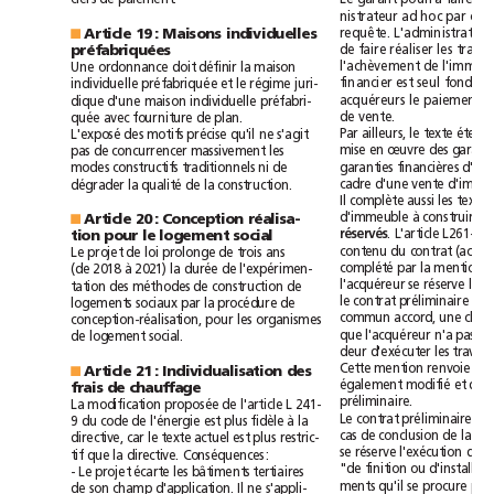
nistrateur
ad
hoc
par
r
equête.
L'administrateur
Article
19:
Maisons
individuelles
■
de
faire
réaliser
les
préfabriquées
l'achèvement
de
Une
ordonnance
doit
définir
la
maison
financier
est
seul
fondé
à
individuelle
préfabriquée
et
le
régime
juri-
acquéreurs
le
paiement
dique
d'une
maison
individuelle
préfabri-
de
vente.
quée
avec
fourniture
de
plan.
Par
ailleurs,
le
texte
étend
L'exposé
des
motifs
précise
qu'il
ne
s'agit
mise
en
œuvre
des
pas
de
concurrencer
massivement
les
garanties
financières
modes
constructifs
traditionnels
ni
de
cadre
d'une
vente
dégrader
la
qualité
de
la
construction.
Il
complète
aussi
les
textes
d'immeuble
à
construire
Article
20:
Conception
réalisa-
■
.
L'article
L261-11,
réservés
tion
pour
le
logement
social
contenu
du
contrat
(acte
Le
projet
de
loi
prolonge
de
trois
ans
complété
par
la
mention
(de2018
à2021)
la
durée
de
l'expérimen-
l'acquéreur
se
réserve
tation
des
méthodes
de
construction
de
le
contrat
préliminaire
logements
sociaux
par
la
procédure
de
commun
accord,
une
conception-réalisation,
pour
les
organismes
que
l'acquéreur
n'a
pas
de
logement
social.
deur
d'exécuter
les
Cette
mention
renvoie
à
Article
21:
Individualisation
des
■
également
modifié
et
qui
frais
de
chauffage
préliminaire.
La
modification
proposée
de
l'article
L
241-
Le
contrat
préliminaire
9
du
code
de
l'énergie
est
plus
fidèle
à
la
cas
de
conclusion
de
la
directive,
car
le
texte
actuel
est
plus
restric-
se
réserve
l'exécution
de
tif
que
la
directive.
Conséquences:
"de
finition
ou
-
Le
projet
écarte
les
bâtiments
tertiaires
ments
qu'il
se
procure
par
de
son
champ
d'application.
Il
ne
s'appli-