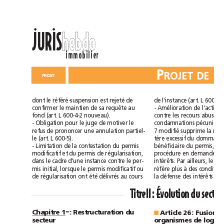
JURIS
hebdo
ll
immobilier
P
PROJET
rejeté
dont
le
référé-suspension
est
de
de
l'instance
(art.
L
600-5
confirmer
le
maintien
de
sa
requête
au
-
Amélioration
de
l'action
fond
(art.
L
600-4-2
nouveau).
contre
les
recours
abusifs
-
Obligation
pour
le
juge
de
motiver
le
condamnations
modifié
r
efus
de
prononcer
une
annulation
partiel-
7
supprime
la
excessif
le
(art.
L
600-5).
tère
du
dommage
-
Limitation
de
la
contestation
du
permis
bénéficiaire
du
permis,
modificatif
et
du
permis
de
régularisation,
procédure
en
demande
d
dans
le
cadre
d'une
instance
contre
le
per-
intérêts.
Par
ailleurs,
le
modificatif
à
mis
initial,
lorsque
le
permis
ou
réfère
plus
des
été
de
régularisation
ont
délivrés
au
cours
la
défense
des
intérêts
TitreII:
Évolution
du
se
Chapitre
1
:
Restructuration
du
er
Article
26:
Fusions
■
secteur
organismes
de