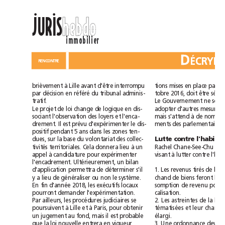
ll
JURIS
hebdo
immobilier
D
PROJET
RENCONTRE
tions
mises
en
place
par
la
brièvement
à
Lille
avant
d'être
interrompu
par
décision
en
référé
du
tribunal
adminis-
tobre
2016,
doit
être
Le
Gouvernement
ne
tratif.
Le
projet
de
loi
change
de
logique
en
dis-
adopter
d'autres
mesures
ais
s'attend
à
de
s
ociant
l'observation
des
loyers
et
l'enca-
m
drement.
Il
est
prévu
d'expérimenter
le
dis-
ments
des
parlementaires.
positif
pendant
5
ans
dans
les
zones
ten-
dues,
sur
la
base
du
volontariat
des
collec-
Lutte
contre
l'habitat
tivités
territoriales.
Cela
donnera
lieu
à
un
Rachel
Chane-See-Chu
appel
à
candidature
pour
expérimenter
visant
à
lutter
contre
l'encadrement.
Ultérieurement,
un
bilan
d'application
permettra
de
déterminer
s'il
1.
Les
revenus
tirés
de
y
a
lieu
de
généraliser
ou
non
le
système.
chand
de
biens
feront
En
fin
d'année
2018,
les
exécutifs
locaux
somption
de
revenu
pour
pourront
demander
l'expérimentation.
calisation.
Par
ailleurs,
les
procédures
judiciaires
se
2.
Les
astreintes
de
la
loi
poursuivent
à
Lille
et
à
Paris,
pour
obtenir
tématisées
et
leur
champ
un
jugement
au
fond,
mais
il
est
probable
élargi.
que
la
loi
nouvelle
entrera
en
vigueur
3.
Une
ordonnance
devra