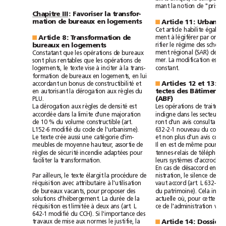
mant
la
notion
de
"prise
Chapitre
III
:
Favoriser
la
transfor-
mation
de
bureaux
en
logements
Article
11:
■
Cet
article
habilite
à
ment
légiférer
par
Article
8:
Transformation
de
■
rifier
le
régime
des
bureaux
en
logements
régional
(SAR)
ment
des
Constatant
que
les
opérations
de
bureaux
mer.
La
modification
est
sont
plus
rentables
que
les
opérations
de
à
à
constant.
logements,
le
texte
vise
inciter
la
trans-
lui
formation
de
bureaux
en
logements,
en
constructibilité
Articles
12
et
13:
accordant
un
bonus
de
et
■
tectes
des
Bâtiments
en
autorisant
la
dérogation
aux
règles
du
(ABF)
PLU.
densité
La
dérogation
aux
règles
de
est
Les
opérations
de
accordée
dans
la
limite
d'une
majoration
indigne
dans
les
secteurs
consultatif
de
10%
du
volume
constructible
(art.
ront
d'un
avis
modifié
L152-6
du
code
de
l'urbanisme).
632-2-1
nouveau
du
code
aussi
Le
texte
crée
une
catégorie
d'im-
et
non
plus
d'un
avis
Il
meubles
de
moyenne
hauteur,
assortie
de
en
est
de
même
pour
sécurité
règles
de
incendie
adaptées
pour
tennes-relais
de
télép
faciliter
la
transformation.
leurs
systèmes
d'accroche.
désaccord
En
cas
de
entre
Par
ailleurs,
le
texte
élargit
la
procédure
de
nistration,
le
silence
de
à
accord
réquisition
avec
attributaire
l'utilisation
vaut
(art.
L
632-2
de
bureaux
vacants,
pour
proposer
des
du
patrimoine).
Cela
solutions
d'hébergement.
La
durée
de
la
actuelle
où,
pour
cette
à
réquisition
est
limitée
deux
ans
(art.
L
ce
de
l'administration
va
modifié
Si
642-1
du
CCH).
l'importance
des
travaux
de
mise
aux
normes
le
justifie,
la
Article
14:
Dossiers
■