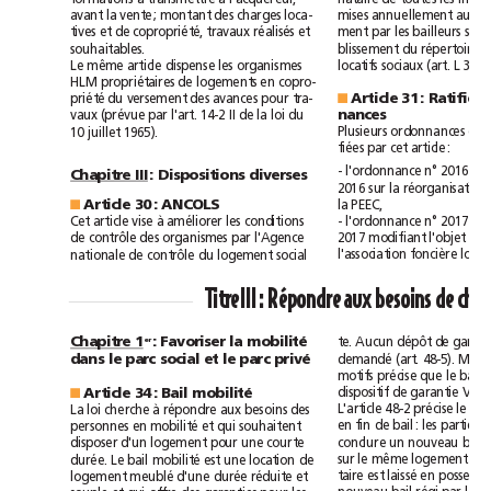
avant
la
vente;
montant
des
charges
loca-
mises
annuellement
au
tives
et
de
copropriété,
travaux
réalisés
et
ment
par
les
bailleurs
b
s
ouhaitables.
lissement
du
répertoire
Le
même
article
dispense
les
organismes
locatifs
sociaux
(art.
L
3
HLM
propriétaires
de
logements
en
copro-
Article
31:
priété
■
du
versement
des
avances
pour
tra-
n
ances
loi
vaux
(prévue
par
l'art.
14-2
II
de
la
du
Plusieurs
ordonnances
10
juillet
1965).
fiées
par
cet
article:
n°
-
l'ordonnance
Chapitre
III
:
Dispositions
diverses
2016
sur
la
réorganisation
Article
30:
ANCOLS
la
PEEC,
■
n°
à
-
l'ordonnance
2017-52
Cet
article
vise
améliorer
les
conditions
2017
modifiant
l'objet
de
de
contrôle
des
organismes
par
l'Agence
social
l'association
foncière
nationale
de
contrôle
du
logement
TitreIII:
Répondre
aux
besoins
de
Chapitre
1
:
Favoriser
la
mobilité
er
te.
Aucun
dépôt
de
demandé
dans
le
parc
social
et
le
parc
privé
(art.
48-5).
Mais
bail
motifs
précise
que
le
dispositif
de
garantie
Article
34:
Bail
mobilité
■
loi
à
L'article
48-2
précise
le
La
cherche
répondre
aux
besoins
des
mobilité
qui
en
fin
de
bail:
les
parties
personnes
en
et
souhaitent
bail
conclure
un
nouveau
disposer
d'un
logement
pour
une
courte
bail
mobilité
sur
le
même
logement
durée.
Le
est
une
location
de
laissé
meublé
taire
est
en
logement
d'une
durée
réduite
et