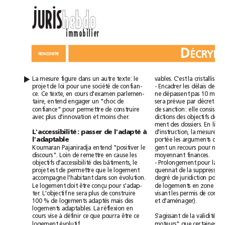
ll
JURIS
hebdo
immobilier
D
PROJET
RENCONTRE
▲
La
mesure
figure
dans
un
autre
texte:
le
vables.
C'est
la
loi
société
projet
de
pour
une
de
confian-
-
Encadrer
les
délais
de
ce.
Ce
texte,
en
cours
d'examen
parlemen-
ne
dépassent
pas
10
mois.
entend
taire,
engager
un
"choc
de
sera
prévue
par
décret
et
d
c
onfiance"
pour
permettre
de
construire
e
sanction:
elle
consiste
avec
plus
d'innovation
et
moins
cher.
dictions
des
objectifs
de
ment
des
dossiers.
En
L'accessibilité:
passer
de
l'adapté
à
d'instruction,
la
mesure
l'adaptable
portée
les
arguments
de
entend
Koumaran
Pajaniradja
"positiver
le
gent
un
recours
pour
discours".
Loin
de
remettre
en
cause
les
moyennant
finances.
d'accessibilité
objectifs
des
bâtiments,
le
-
Prolongement
pour
la
projet
est
de
permettre
que
le
logement
quennat
de
la
suppression
degré
accompagne
l'habitant
dans
son
évolution.
de
juridiction
pour
Le
logement
doit
être
conçu
pour
s'adap-
de
logements
en
zone
L'objectif
ter.
ne
sera
plus
de
construire
visant
les
permis
de
100%
de
logements
adaptés
mais
des
et
d'aménager).
logements
adaptables.
La
réflexion
en
à
validité
cours
vise
définir
ce
que
pourra
être
ce
S'agissant
de
la
d
logement
évolutif.
moteurs"
que
certaines