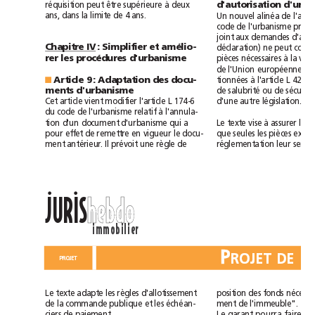
à
réquisition
peut
être
supérieure
deux
d'autorisation
nouvel
ans,
dans
la
limite
de
4
ans.
Un
alinéa
de
code
de
l'urbanisme
p
joint
aux
demandes
Chapitre
IV
:
Simplifier
et
amélio-
déclaration)
ne
peut
rer
les
procédures
d'urbanisme
à
pièces
nécessaires
la
de
l'Union
européenne,
à
Article
9:
Adaptation
des
docu-
tionnées
l'article
L
421-1,
■
salubrité
sécurit
ments
d'urbanisme
de
ou
de
Cet
article
vient
modifier
l'article
L
174-6
d'une
autre
législation.
relatif
à
du
code
de
l'urbanisme
l'annula-
qui
à
tion
d'un
document
d'urbanisme
a
Le
texte
vise
assurer
les
pour
effet
de
remettre
en
vigueur
le
docu-
que
seules
les
pièces
Il
ment
antérieur.
prévoit
une
règle
de
réglementation
leur
se
ll
JURIS
hebdo
immobilier
P
PROJET
Le
texte
adapte
les
règles
d'allotissement
position
des
fonds
de
la
commande
publique
et
les
échéan-
ment
de
l'immeuble".
ciers
de
paiement.
Le
garant
pourra
faire