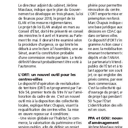
Le
directeur
adjoint
du
cabinet,
Jérôme
phérie
pour
permettre
la
Masclaux,
indique
que
le
plan
du
Gouver-
rénovation
du
centre.
nement
se
développe
en
trois
phases;
la
loi
L'ORT
emporte
mise
en
de
finances
pour
2018,
le
projet
de
loi
préemption
renforcé.
ELAN
et
les
mesures
réglementaires.
Marc
Chapuis
indique
que
Le
projet
de
loi
ELAN
analysé
en
mars
au
une
base
juridique
aux
Conseil
d’État,
doit
être
présenté
en
conseil
décisions
en
CDAC
qui
se
des
ministres
le
4avril
et
transmis
au
Parle-
dans
certaines
villes.
ment
fin
mai.
Il
devrait
être
examiné
selon
Ce
dispositif
d'ORT
s'inscr
la
procédure
d'urgence,
ce
qui
limite
les
gramme
Action
cœur
de
débats
à
une
lecture
à
l'Assemblée,
une
au
ne
avec
la
mobilisation
de
Sénat,
avant
la
constitution
probable
émanant
notamment
de
l
d'une
commission
mixte
paritaire.
Le
texte
dépôts
et
de
l'ANAH.
définitif
devrait
probablement
être
voté
à
Le
partenariat
s'étend
aux
l'autonome.
publics
de
l’État
et
à
toute
lant
apporter
son
soutien
jet,
ce
qui
englobe
des
L'ORT:
un
nouvel
outil
pour
les
privés
comme,
par
centres-villes
Le
dispositif
d'opération
de
revitalisation
teurs
commerciaux.
de
territoire
(ORT)
est
programmé
par
l'ar-
C'est
la
collectivité
qui
ticle
54,
premier
texte
du
titreIV
sur
l'amé-
d'ouvrage
du
projet,
avec
lioration
du
cadre
de
vie.
C'est
un
nouvel
de
projet
qui
pendant
5
outil
mis
à
la
disposition
des
collectivités
50%
par
l’État
locales,
explique
Marc
Chapuis,
visant
la
L'identification
des
villes
requalification
des
centres-villes.
Sa
mise
est
en
cours.
en
œuvre
repose
sur
4
conditions:
-
Une
vision
globale
sur
l'habitat,
le
com-
PPA
et
GOU:
merce,
la
valorisation
du
patrimoine
et
les
d’aménagement
services
publics,
afin
de
définir
un
projet
Jérôme
Masclaux
présent