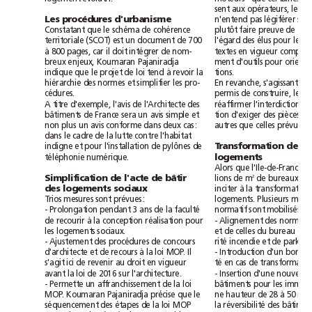
sent
aux
opérateurs,
le
n'entend
Les
procédures
d'urbanisme
pas
légiférer
sur
Constatant
que
le
schéma
de
cohérence
plutôt
faire
preuve
de
(SCOT)
l'égard
territoriale
est
un
document
de
700
des
élus
pour
les
à
il
800
pages,
car
doit
intégrer
de
nom-
textes
en
vigueur
breux
enjeux,
Koumaran
Pajaniradja
ment
d'outils
pour
o
loi
tend
à
indique
que
le
projet
de
revoir
la
tions.
hiérarchie
des
normes
et
simplifier
les
pro-
En
revanche,
s'agissant
de
cédures.
permis
de
construire,
le
A
titre
d'exemple,
l'avis
de
l'Architecte
des
réaffirmer
l'interdiction
bâtiments
de
France
sera
un
avis
simple
et
tion
d'exiger
des
pièces
non
plus
un
avis
conforme
dans
deux
cas:
autres
que
celles
prévues
dans
le
cadre
de
la
lutte
contre
l'habitat
Transformation
de
indigne
et
pour
l'installation
de
pylônes
de
logements
téléphonie
numérique.
Alors
que
l'Ile-de-France
Simplification
de
l'acte
de
bâtir
2
de
bureaux
lions
de
m
à
des
logements
sociaux
inciter
la
transformation
Trios
mesures
sont
prévues:
logements.
Plusieurs
faculté
normatif
-
Prolongation
pendant
3
ans
de
la
sont
mobilisés
à
de
recourir
la
conception
réalisation
pour
-
Alignement
des
normes
les
logements
sociaux.
et
de
celles
du
bureau
en
rité
-
Ajustement
des
procédures
de
concours
incendie
et
de
p
à
loi
Il
d'architecte
et
de
recours
la
MOP.
-
Introduction
d'un
bonus
ici
té
s'agit
de
revenir
au
droit
en
vigueur
en
cas
de
loi
avant
la
de
2016
sur
l'architecture.
-
Insertion
d'une
nouvelle
loi
-
Permette
un
affranchissement
de
la
bâtiments
pour
les
à
MOP.
Koumaran
Pajaniradja
précise
que
le
ne
hauteur
de
28
50m,
loi
réversibilité
séquencement
des
étapes
de
la
MOP
la
des