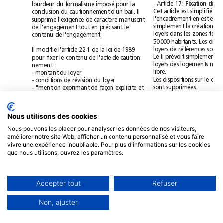
-
Article
17:
lourdeur
du
formalisme
imposé
pour
la
Fixation
des
Cet
article
est
simplifié
car
conclusion
du
cautionnement
d'un
bail.
Il
l'encadrement
en
est
supprime
l'exigence
de
caractère
manuscrit
simplement
la
création
de
l'engagement
tout
en
précisant
le
loyers
dans
les
zones
contenu
de
l'engagement.
50000
habitants.
Les
loyers
de
références
sont
Il
modifie
l'article
22-1
de
la
loi
de
1989
Le
II
prévoit
simplement
pour
fixer
le
contenu
de
l'acte
de
caution-
loyers
des
logements
mis
nement.
libre.
-
montant
du
loyer
Les
dispositions
sur
le
-
conditions
de
révision
du
loyer
sont
supprimées.
-
"mention
exprimant
de
façon
explicite
et
-
Article
17-2:
non
équivoque
la
connaissance
[que
la
Loyer
de
L'article
fixe
la
procédure
caution]
a
de
la
nature
de
l'étendu
de
loyer
de
renouvellement
l'obligation
qu'elle
contracte"
Nous utilisons des cookies
applicables
avant
la
loi
-
reproduction
de
l'alinéa
précédent
de
été
conservés
pour
les
l'article
22-1.
Nous pouvons les placer pour analyser les données de nos visiteurs,
-
Article
25-9:
Loyer
des
améliorer notre site Web, afficher un contenu personnalisé et vous faire
L'article
modifié
renvoie,
Cautionnement:
formalisme
■
vivre une expérience inoubliable. Pour plus d'informations sur les cookies
du
loyer
des
logements
assoupli
que nous utilisons, ouvrez les paramètres.
"La
personne
physique
que
se
porte
caution
17-1.
signe
l'acte
de
cautionnement
faisant
apparaître
le
montant
du
loyer
et
les
conditions
de
sa
révi-
Encadrement
des
loyers
sion
tels
qu'ils
figurent
au
contrat
de
location
ain-
si
que
la
mention
exprimant
de
façon
explicite
et
Le
dispositif
prévu
Accepter tout
Refuser
non
équivoque
la
connaissance
qu'elle
a
de
la
étant
expérimental
pour
5
nature
et
de
l'étendue
de
l'obligation
qu'elle
la
loi
de
1989
et
ne
figure
contracte
et
de
la
reproduction
de
l'alinéa
précé-
te
de
la
future
loi.
On
dent.
Le
bailleur
remet
à
la
caution
un
exemplai-
Non, ajuster
re
du
contrat
de
location.
Ces
formalités
sont
précédemment
inscrites
prescrites
à
peine
de
nullité
du
cautionnement."
par
la
loi
Alur.
Le
préfet
(art.
22-1
dernier
aliéna
modifié
de
la
loi
de