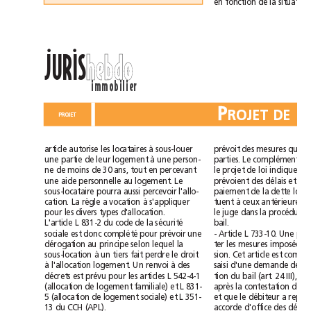
situ
en
fonction
de
la
ll
JURIS
hebdo
immobilier
P
PROJET
à
qui
article
autorise
les
locataires
sous-louer
prévoit
des
mesures
à
une
partie
de
leur
logement
une
person-
parties.
Le
complément
d
loi
ne
de
moins
de
30
ans,
tout
en
percevant
le
projet
de
indique
q
une
aide
personnelle
au
logement.
Le
prévoient
des
délais
et
des
aussi
s
ous-locataire
pourra
percevoir
l'allo-
p
aiement
de
la
dette
à
à
cation.
La
règle
a
vocation
s'appliquer
tuent
ceux
pour
les
divers
types
d'allocation.
le
juge
dans
la
procédure
sécurité
L'article
L
831-2
du
code
de
la
bail.
complété
sociale
est
donc
pour
prévoir
une
-
Article
L
733-10.
Une
lequel
dérogation
au
principe
selon
la
ter
les
mesures
imposées
à
sous-location
un
tiers
fait
perdre
le
droit
sion.
Cet
article
est
à
renvoi
à
saisi
l'allocation
logement.
Un
des
d'une
demande
de
bail
décrets
est
prévu
pour
les
articles
L
542-4-1
tion
du
(art.
24
III),
familiale)
(allocation
de
logement
et
L
831-
après
la
contestation
de
sociale)
5
(allocation
de
logement
et
L
351-
et
que
le
débiteur
a
repris
13
du
CCH
(APL).
accorde
d'office
des
délais