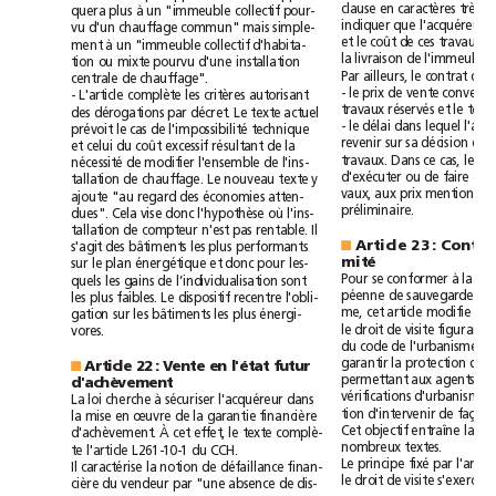
clause
en
caractères
très
quera
plus
à
un
"immeuble
collectif
pour-
indiquer
que
l'acquéreur
vu
d'un
chauffage
commun"
mais
simple-
et
le
coût
de
ces
travaux
ment
à
un
"immeuble
collectif
d'habita-
la
livraison
de
l'immeuble.
tion
ou
mixte
pourvu
d'une
installation
Par
ailleurs,
le
contrat
doit
centrale
de
chauffage".
-
le
prix
de
vente
convenu
-
L'article
complète
les
critères
autorisant
travaux
réservés
et
le
tot
des
dérogations
par
décret.
Le
texte
actuel
-
le
délai
dans
lequel
prévoit
le
cas
de
l'impossibilité
technique
revenir
sur
sa
décision
de
et
celui
du
coût
excessif
résultant
de
la
travaux.
Dans
ce
cas,
le
nécessité
de
modifier
l'ensemble
de
l'ins-
d'exécuter
ou
de
faire
tallation
de
chauffage.
Le
nouveau
texte
y
vaux,
aux
prix
mentionnés
ajoute
"au
regard
des
économies
atten-
préliminaire.
dues".
Cela
vise
donc
l'hypothèse
où
l'ins-
tallation
de
compteur
n'est
pas
rentable.
Il
Article23:
s'agit
des
bâtiments
les
plus
performants
■
mité
sur
le
plan
énergétique
et
donc
pour
les-
Pour
se
conformer
à
la
quels
les
gains
de
l’individualisation
sont
péenne
de
sauvegarde
de
les
plus
faibles.
Le
dispositif
recentre
l'obli-
me,
cet
article
modifie
les
gation
sur
les
bâtiments
les
plus
énergi-
le
droit
de
visite
figurant
vores.
du
code
de
l'urbanisme.
L
garantir
la
protection
du
Article
22:
Vente
en
l'état
futur
■
permettant
aux
agents
d'achèvement
vérifications
d'urbanisme
La
loi
cherche
à
sécuriser
l'acquéreur
dans
tion
d'intervenir
de
façon
la
mise
en
œuvre
de
la
garantie
financière
Cet
objectif
entraîne
la
À
d'achèvement.
cet
effet,
le
texte
complè-
nombreux
textes.
te
l'article
L261-10-1
du
CCH.
Le
principe
fixé
par
l'art
Il
caractérise
la
notion
de
défaillance
finan-
le
droit
de
visite
s'exerce
cière
du
vendeur
par
"une
absence
de
dis-