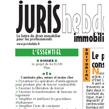
JURIS
heb
.
.
im
La
lettre
du
droit
immobilier
pour
les
professionnels
www.jurishebdo.fr
L’ESSENTIEL
E
Le
D
I
dossier
T
■
■
d
l
Le
projet
e
oi
ELAN
O
Pl
an
R
N
I
ous
i
■
■
A
article,
du
Construire
plus,
mieux
et
moins
cher
L
d’État.
Le
l
d
Dynamiser
es
opérations
'aménagement
>
4avril
est
d
l
d
bl
pour
pro
uire
p
us
e
foncier
constructi
e
trouverez
aussi
l
l
d
Favoriser
a
i
bération
u
foncier
>
dans
deux
l
d
b
Favoriser
a
transformation
e
ureaux
en
>
L’intitulé
du
l
ogements
rique,
mais
l
l
amél
procéd
Simp
ifier
et
iorer
es
ures
>
dispositif
d
d
b
'ur
anisme
centres-villes
et
l
l
d
Simp
ifier
'acte
e
construire
>
bureaux
est