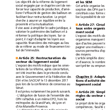
Les
objectifs
de
la
réforme
du
logement
et
les
SEM
social
engagée
par
ce
chapitre
sont
de
ren-
Cet
article
organise
les
capacité
forcer
leur
de
production,
d'amé-
sorption
des
OPH
par
les
l'efficacité
liorer
de
gestion
des
bailleurs
en
constitués
sous
forme
de
possibilité
facilitant
leur
restructuration.
Le
projet
lise
la
de
scind
à
cherche
assurer
un
équilibre
entre
la
proximité
et
la
mutualisation.
Article
27:
■
Il
aussi
à
à
vise
simplifier
le
cadre
juridique,
taux
entre
à
valoriser
le
patrimoine
des
bailleurs
et
ment
social
réformer
la
politique
des
loyers.
Sur
ce
L'exposé
des
motifs
il
point,
s'agit
d'adapter
les
loyers
aux
organismes
manquent
de
capacités
financières
des
ménages
au
lieu
que
d'autres
peuvent
en
de
se
référer
au
mode
de
financement
ini-
pagner
une
meilleure
tial
de
l'immeuble.
sources
permettra
des
moyens.
Article
25:
Restructuration
du
■
L'article
simplifie
donc
les
secteur
du
logement
social
et
d'avance;
le
nombre
L'exposé
des
motifs
indique
que
les
orien-
vant
prêter
ou
emprunter
tations
de
la
réforme,
après
concertation,
été
ont
inscrites
dans
le
protocole
conclu
avec
le
Gouvernement
et
la
Fédération
des
Chapitre
II
:
ESH
et
les
SACICAP
le
13
décembre
2017
tions
d'activité
des
puis
lors
de
la
conférence
de
consensus
au
logement
social
Sénat.
Il
est
prévu
notamment
les
points
suivants.
Article
28:
■
-
L'obligation
de
fusion
de
l'ensemble
des
règles
du
secteur
du
à
OPH
rattachés
un
même
EPCI,
hors
les
social
métropoles
du
Grand-Paris,
de
Lyon
et
Le
projet
dote
les
d'Aix-Marseille-Provence.
faculté
compétences;
de