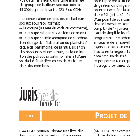
-
La
détermination
d'une
taille
minimale
à
pour
répondre
un
beso
à
de
groupe
de
bailleurs
sociaux
fixée
de
gestion
ou
d'ingénierie
15000
logements
(art.
L
423-2
du
CCH).
pourront
acquérir
la
d'une
SCI
(art.
L
421-2
-
La
consécration
de
groupes
de
bailleurs
D'un
point
de
vue
sociaux
sous
trois
formes:
devront
passer
en
le
groupe
(au
sens
du
code
du
commerce),
➠
er
compter
du
1
janvier
2
sui
L'article
simplifie
les
règles
le
groupe
generis
Action
Logement,
➠
société
programme
une
le
groupe
anonyme
de
coordina-
➠
chargé
en
œuvre
de
la
nouvelle
tion
de
l'élaboration
du
plan
straté-
loyers
aux
baux
en
cours.
gique
de
patrimoine,
de
la
mutualisation
Il
autorise
la
négociation
des
ressources
et
des
achats,
de
la
défini-
à
notaires
supérieurs
60
tion
des
politiques
patrimoniales
et
d'une
solidarité
difficulté
regroupements
financière
en
cas
de
Il
à
déroge
certaines
d'un
des
membres.
ll
JURIS
hebdo
immobilier
P
PROJET
L
443-14-1
nouveau
donne
une
liste
d'in-
(ANCOLS).
Par
exemple,
à
à
formations
transmettre
l'acquéreur,
nataire
de
toutes
les