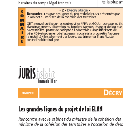
te
la
plupart
h
d
l
léga
oraires
u
temps
français
-
2
-
Décryptage
-
S
Les
grandes
lignes
du
projet
de
loi
ELAN
présentées
par
Rencontre:
O
le
cabinet
du
ministre
de
la
cohésion
des
territoires
M
ORT:
nouvel
outil
pour
les
centres-villes
/
PPA
et
GOU:
nouveaux
outils
M
d’aménagement
/
Libération
du
foncier
/
Normes:
changer
de
logique
A
/
Accessibilité:
passer
de
l’adapté
à
l’adaptable
/
Simplifier
l’acte
de
I
bâtir
/
Développement
de
l’accession
sociale
à
la
propriété
/
Favoriser
la
mobilité
/
Encadrement
des
loyers:
expérimenter
5
ans
/
Lutte
R
contre
l’habitat
indigne
E
ll
JURIS
hebdo
immobilier
D
PROJET
RENCONTRE
Les
grandes
lignes
du
projet
de
loi
ELAN
Rencontre
avec
le
cabinet
du
ministre
de
la
cohésion
des
ministre
de
la
cohésion
des
territoires
à
l'occasion
de
deux