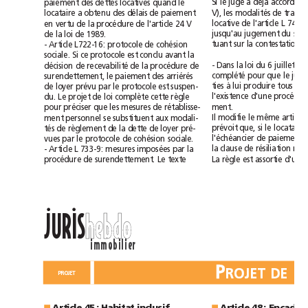
Si
déjà
accordé
quand
le
juge
a
paiement
des
dettes
locatives
le
V),
les
modalités
de
locataire
a
obtenu
des
délais
de
paiement
locative
de
l'article
L
741-2
en
vertu
de
la
procédure
de
l'article
24
V
loi
jusqu'au
jugement
du
de
la
de
1989.
tuant
sur
la
contestation.
-
Article
L722-16:
protocole
de
cohésion
Si
sociale.
ce
protocole
est
conclu
avant
la
loi
recevabilité
-
Dans
la
du
6
juillet
décision
de
de
la
procédure
de
complété
pour
que
le
jug
surendettement,
le
paiement
des
arriérés
à
lui
ties
produire
tous
de
loyer
prévu
par
le
protocole
est
suspen-
loi
l'existence
d'une
pr
du.
Le
projet
de
complète
cette
règle
ment.
pour
préciser
que
les
mesures
de
rétablisse-
Il
personnel
modifie
le
même
article
ment
se
substituent
aux
modali-
si
prévoit
que,
le
locataire
tés
de
règlement
de
la
dette
de
loyer
pré-
l'échéancier
de
paiement
vues
par
le
protocole
de
cohésion
sociale.
la
clause
de
résiliation
-
Article
L
733-9:
mesures
imposées
par
la
La
règle
est
assortie
d'une
procédure
de
surendettement.
Le
texte
ll
JURIS
hebdo
immobilier
P
PROJET
Article
45:
Habitat
inclusif
Article
48:
■
■