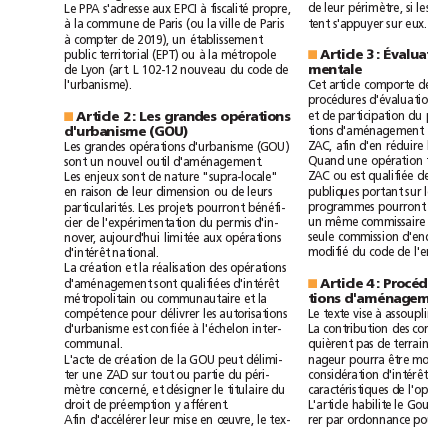
de
leur
périmètre,
si
les
Le
PPA
s'adresse
aux
EPCI
à
fiscalité
propre,
tent
s'appuyer
sur
eux.
à
la
commune
de
Paris
(ou
la
ville
de
Paris
à
compter
de
2019),
un
établissement
public
territorial
(EPT)
ou
à
la
métropole
Article3:
Éval
■
de
Lyon
(art.
L
102-12
nouveau
du
code
de
mentale
Cet
article
comporte
des
l'urbanisme).
procédures
d'évaluation
et
de
participation
du
Article
2:
Les
grandes
opérations
■
tions
d'aménagement
d'urbanisme
(GOU)
ZAC,
afin
d'en
réduire
les
Les
grandes
opérations
d'urbanisme
(GOU)
Quand
une
opération
fait
sont
un
nouvel
outil
d'aménagement.
ZAC
ou
est
qualifiée
de
Les
enjeux
sont
de
nature
"supra-locale"
publiques
portant
sur
les
en
raison
de
leur
dimension
ou
de
leurs
programmes
pourront
êt
particularités.
Les
projets
pourront
bénéfi-
un
même
commissaire
cier
de
l'expérimentation
du
permis
d'in-
seule
commission
nover,
aujourd'hui
limitée
aux
opérations
modifié
du
code
de
d'intérêt
national.
La
création
et
la
réalisation
des
opérations
d'aménagement
sont
qualifiées
d'intérêt
Article4:
■
métropolitain
ou
communautaire
et
la
tions
d'am
Le
texte
vise
à
assouplir
le
compétence
pour
délivrer
les
autorisations
La
contribution
des
d'urbanisme
est
confiée
à
l'échelon
inter-
quièrent
pas
de
terrains
communal.
nageur
pourra
être
L'acte
de
création
de
la
GOU
peut
délimi-
considération
d'intérêt
ter
une
ZAD
sur
tout
ou
partie
du
péri-
caractéristiques
de
mètre
concerné,
et
désigner
le
titulaire
du
L'article
habilite
le
droit
de
préemption
y
afférent.
rer
par
ordonnance
pour
Afin
d'accélérer
leur
mise
en
œuvre,
le
tex-