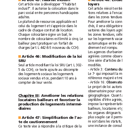
Cet
article
vise
à
développer
"l'habitat
loyers
inclusif".
Il
autorise
la
colocation
dans
le
Cet
article
réécrit
parc
social
entre
personnes
handicapées
tions
relatives
à
adultes.
dans
les
zones
tendues.
Le
plafond
de
ressources
applicable
est
Pour
améliorer
la
celui
du
logement
et
s'apprécie
dans
le
chés,
il
sera
obligatoire
de
cadre
de
chaque
contrat
de
location.
vatoires
des
loyers
agréés
Chaque
colocataire
signe
un
bail,
le
les
zones
tendues,
celles
nombre
de
colocataires
est
limité
à
cinq.
Le
sur
les
logements
vacants.
bailleur
peut
pratiquer
un
forfait
de
automatique
entre
charges
(art.
L
442-8-5
nouveau
du
CCH).
drement
est
rompu.
Les
agences
d'urbanisme
agréées
comme
Article
46:
Modification
de
la
loi
■
Une
série
d'articles
de
la
SRU
modifiés.
Seul
article
modifiant
la
loi
SRU
(art.
L
302-
-
Article3:
5
du
CCH),
ce
texte
ajoute
au
décompte
Contenu
du
Le
7
qui
imposait
la
e
des
logements
sociaux
les
logements
référence
majoré
et
sociaux
vendus
et
ce,
pendant
10
ans
à
-
Article
16:
compter
de
leur
vente.
Observatoire
Le
projet
de
loi
autorise
observatoire
pour
une
géographique.
Quant
aux
Chapitre
III
:
Améliorer
les
relations
ceptibles
d'être
agréés,
le
locataires
bailleurs
et
favoriser
la
impose
la
représentation
production
de
logements
intermé-
bailleurs,
locataires
et
diaires
les
organes
dirigeants.
Le
plus
souple
car
il
permet
Article
47:
Simplification
de
l'ac-
■
re
soit
dans
les
statuts,
soi
te
de
cautionnement
une
instance
de
Ce
texte
vise
à
répondre
à
la
critique
de
la