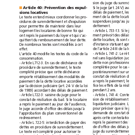
sion
du
juge
du
Si
V)
le
juge
(art.
24
avait
Article
40:
Prévention
des
expul-
■
délais
de
paiement,
les
sions
locatives
entend
ment
de
la
dette
locative
Le
texte
mieux
coordonner
les
pro-
suspendues
jusqu'au
cédures
de
surendettement
et
d'expulsion
dettement.
pour
permettre
de
maintenir
dans
leur
Si
foi
qui
-
Article
L
733-13.
le
ju
logement
les
locataires
de
bonne
qui
ment
prévoit
des
délais
d
ont
repris
le
paiement
du
loyer
et
s'ac-
dette
locative,
ils
sont
quittent
du
remboursement
de
leur
dette.
à
d'instance
statuant
après
De
nombreux
textes
sont
modifiés
cet
loi
de
l'article
24
III
de
la
effet.
-
Article
L
741-2:
Le
L'article
40
modifie
les
textes
du
code
de
la
nel
sans
liquidation
consommation.
dette
non
professionnelle.
-
Article
L712-3.
En
cas
de
déchéance
de
où
complétée
pour
le
cas
procédure
de
surendettement,
le
texte
complété
postérieurement
sur
une
précise
que
cette
déchéance
constat
de
résiliation
du
emporte
rétablissement
des
modalités
de
a
repris
le
paiement,
le
paiement
de
la
dette
locative
accordées
loi
fice
les
effets
de
la
par
la
décision
judiciaire
(art.
24-
V
de
la
1989)
pendant
2
ans.
de
accordant
des
délais
de
paiement.
-
Article
L
741-4:
-
Article
L722-3:
saisine
du
juge
pour
le
Si
sion
de
rétablissement
constat
de
résiliation
du
bail.
le
locataire
liquidation
judiciaire.
a
repris
le
paiement
au
jour
de
l'audience,
si
jusqu'à
pour
préciser
que
le
ju
le
juge
accorde
d'office
des
délais
conventionnel
demande
de
constat
de
l'approbation
du
plan
de
après
cette
contestation
e
redressement.
repris
le
paiement
des
-
Article
L
722-5:
interdiction
de
payer
des
de
d'office
des
délais
dettes
en
procédure
de
surendettement.
complété
juge
du
surendettement.
Le
texte
est
pour
autoriser
le