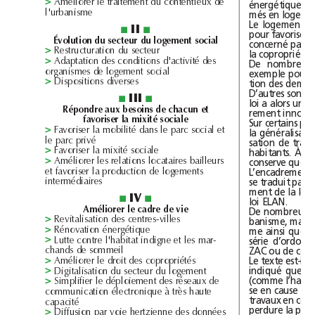
l
d
d
Amél
iorer
e
traitement
u
contentieux
e
>
énergétique
et
l
b
'ur
anisme
més
en
Le
logement
ii
■
■
pour
favoriser
Évolution
du
secteur
du
logement
social
concerné
par
l
d
Restructuration
u
secteur
>
la
copropriété.
d
d
d
d
d
'activité
A
aptation
es
con
itions
es
>
De
d
l
l
organismes
e
ogement
socia
exemple
pour
d
Dispositions
iverses
tion
des
>
D’autres
sont
l
iii
■
■
loi
a
alors
un
Répondre
aux
besoins
de
chacun
et
rement
favoriser
la
mixité
sociale
Sur
certains
l
b
l
d
l
l
ité
Favoriser
a
mo
i
ans
e
parc
socia
et
>
la
g
l
privé
e
parc
sation
de
l
l
mixité
À
Favoriser
a
socia
e
habitants.
>
l
l
l
b
ll
Amél
conserve
que
s
iorer
es
re
ations
ocataires
ai
eurs
>
l
d
d
l
L’encadrement
et
favoriser
a
pro
uction
e
ogements
se
traduit
par
l
interméd
iaires
ment
de
la
loi
iV
■
■
loi
ELAN.
Améliorer
le
cadre
de
vie
De
nombreux
d
ll
Revita
l
isation
es
centres-vi
es
banisme,
mais
>
me
ainsi
que
l
Rénovation
énergétique
>
l
h
b
d
l
série
Lutte
contre
'
a
itat
in
igne
et
es
mar-
>
h
d
d
l
ZAC
ou
de
c
an
s
e
sommei
Le
texte
est-il
l
d
d
Amél
iorer
e
roit
es
copropriétés
>
indiqué
que
le
d
d
l
Digita
l
isation
u
secteur
u
ogement
>
(comme
l
l
l
d
d
dép
Simp
ifier
e
oiement
es
réseaux
e
>
se
en
cause
de
h
él
à
communication
ectronique
très
aute
travaux
en
capacité
perdure
la
h
d
d
Diffusion
par
voie
ertzienne
es
onnées
>