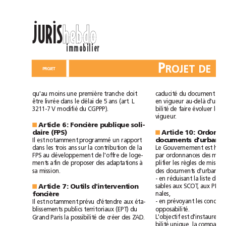
ll
JURIS
hebdo
immobilier
P
PROJET
caducité
qu'au
moins
une
première
tranche
doit
du
document
délai
au-delà
être
livrée
dans
le
de
5
ans
(art.
L
en
vigueur
d'un
a
modifié
bilité
3211-7
V
du
CGPPP).
de
faire
évoluer
le
vigueur.
Article6:
Foncière
publique
soli-
■
daire
(FPS)
Article
10:
■
Il
programmé
documents
est
notamment
un
rapport
dans
les
trois
ans
sur
la
contribution
de
la
Le
Gouvernement
est
FPS
au
développement
de
l'offre
de
loge-
par
ordonnances
des
à
ments
afin
de
proposer
des
adaptations
plifier
les
règles
de
mise
e
sa
mission.
des
documents
-
en
réduisant
la
liste
des
sables
aux
SCOT,
aux
PLU
Article7:
Outils
d'intervention
■
nales,
foncière
Il
-
en
prévoyant
les
est
notamment
prévu
d'étendre
aux
éta-
(EPT)
opposabilité.
blissements
publics
territoriaux
du
L'objectif
Grand
possibilité
est
d'instaurer
u
Paris
la
de
créer
des
ZAD.
bilité
unique,
la