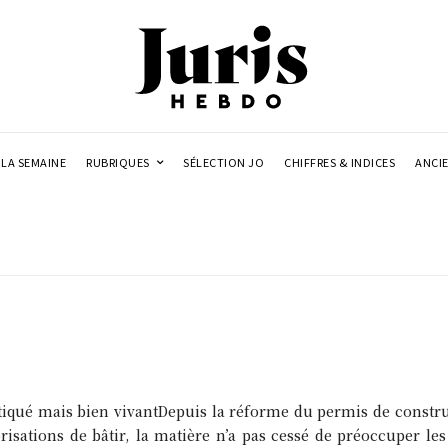
LA SEMAINE
RUBRIQUES
SÉLECTION JO
CHIFFRES & INDICES
ANCI
itiqué mais bien vivantDepuis la réforme du permis de construi
isations de bâtir, la matière n’a pas cessé de préoccuper les 