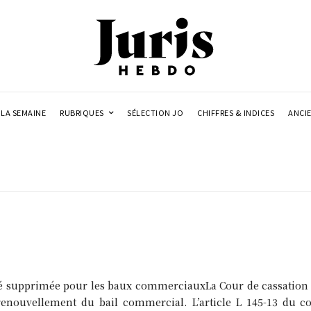
LA SEMAINE
RUBRIQUES
SÉLECTION JO
CHIFFRES & INDICES
ANCI
ité supprimée pour les baux commerciauxLa Cour de cassation
u renouvellement du bail commercial. L’article L 145-13 du