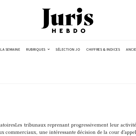
LA SEMAINE
RUBRIQUES
SÉLECTION JO
CHIFFRES & INDICES
ANCI
toiresLes tribunaux reprenant progressivement leur activit
ux commerciaux, une intéressante décision de la cour d’appel 