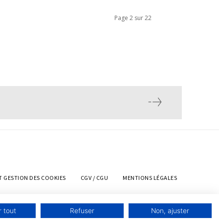
Page 2 sur 22
T GESTION DES COOKIES
CGV / CGU
MENTIONS LÉGALES
 tout
Refuser
Non, ajuster