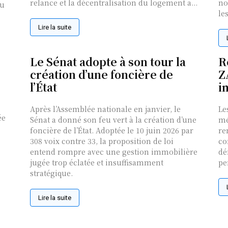
relance et la décentralisation du logement a...
no
du
les
Lire la suite
Le Sénat adopte à son tour la
R
création d’une foncière de
Z
l’État
i
Après l’Assemblée nationale en janvier, le
Le
ée
Sénat a donné son feu vert à la création d’une
mé
foncière de l’État. Adoptée le 10 juin 2026 par
re
308 voix contre 33, la proposition de loi
co
entend rompre avec une gestion immobilière
dé
jugée trop éclatée et insuffisamment
pe
stratégique.
Lire la suite