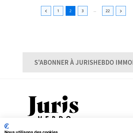
...
1
2
3
22
S'ABONNER À JURISHEBDO IMMO
Nous utilisons des cookies