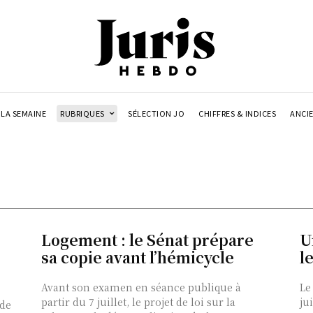
LA SEMAINE
RUBRIQUES
SÉLECTION JO
CHIFFRES & INDICES
ANCI
e
Logement : le Sénat prépare
U
sa copie avant l’hémicycle
l
Avant son examen en séance publique à
Le
partir du 7 juillet, le projet de loi sur la
ju
 de