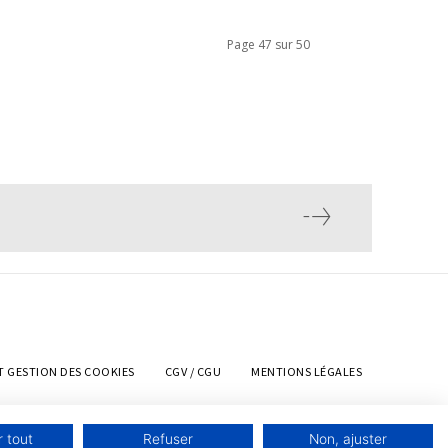
Page 47 sur 50
T GESTION DES COOKIES
CGV / CGU
MENTIONS LÉGALES
 tout
Refuser
Non, ajuster