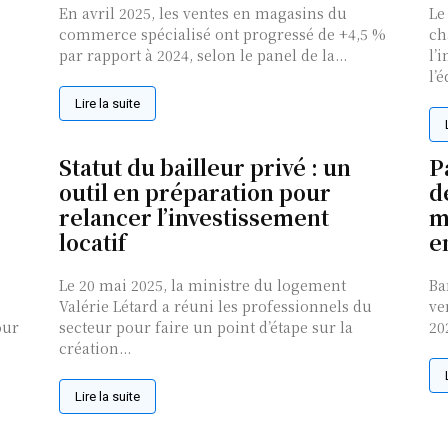
En avril 2025, les ventes en magasins du
Le
commerce spécialisé ont progressé de +4,5 %
ch
par rapport à 2024, selon le panel de la...
l’
l’é
Lire la suite
Statut du bailleur privé : un
P
outil en préparation pour
d
relancer l’investissement
m
locatif
e
Le 20 mai 2025, la ministre du logement
Ba
Valérie Létard a réuni les professionnels du
ve
our
secteur pour faire un point d’étape sur la
20
création...
Lire la suite