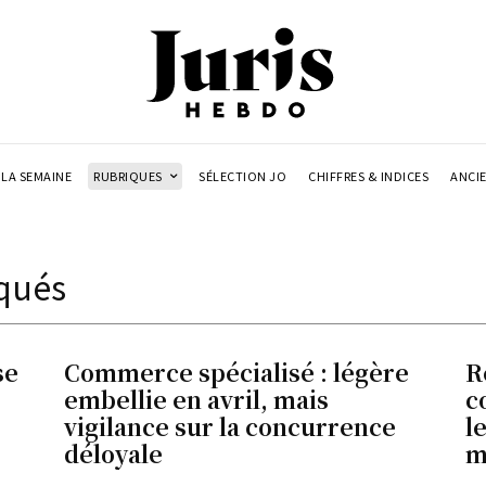
LA SEMAINE
RUBRIQUES
SÉLECTION JO
CHIFFRES & INDICES
ANCI
qués
se
Commerce spécialisé : légère
R
embellie en avril, mais
c
vigilance sur la concurrence
l
déloyale
m