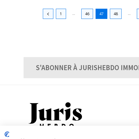
...
...
1
46
47
48
S'ABONNER À JURISHEBDO IMMO