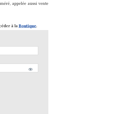
éméré, appelée aussi vente
céder à la
Boutique
.