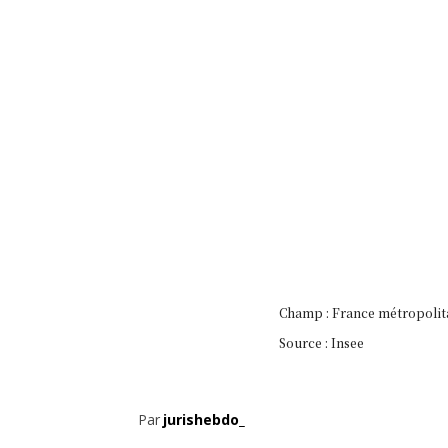
Champ : France métropolit
Source : Insee
Par
jurishebdo_