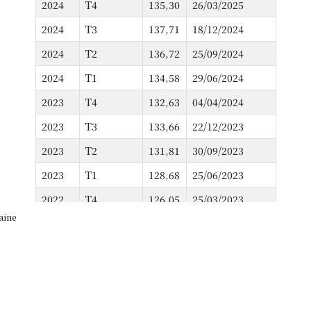
2020
T2
0,18
26/09/2020
2024
T4
135,30
26/03/2025
2020
T1
1,39
01/07/2020
2024
T3
137,71
18/12/2024
2019
T4
1,84
21/03/2020
2024
T2
136,72
25/09/2024
2019
T3
1,90
21/12/2019
2024
T1
134,58
29/06/2024
2019
T2
2,33
21/09/2019
2023
T4
132,63
04/04/2024
2019
T1
2,48
22/06/2019
2023
T3
133,66
22/12/2023
2018
T4
2,45
23/03/2019
2023
T2
131,81
30/09/2023
2018
T3
2,41
20/12/2018
2023
T1
128,68
25/06/2023
2018
T2
2,35
20/09/2018
2022
T4
126,05
25/03/2023
aine
2018
T1
2,20
27/06/2018
2022
T3
126,13
18/12/2022
2017
T4
2,22
22/03/2018
2022
T2
123,65
24/09/2022
2017
T3
2,04
20/12/2017
2022
T1
120,61
23/06/2022
2017
T2
1,48
20/09/2017
2021
T4
118,59
25/03/2022