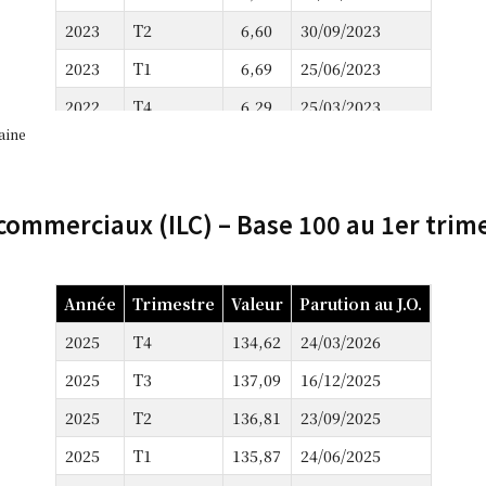
2023
T2
6,60
30/09/2023
2023
T1
6,69
25/06/2023
2022
T4
6,29
25/03/2023
aine
2022
T3
5,37
18/12/2022
2022
T2
4,43
24/09/2022
 commerciaux (ILC) – Base 100 au 1er trim
2022
T1
3,32
23/06/2022
2021
T4
2,42
25/03/2022
2021
T3
3,46
23/12/2021
Année
Trimestre
Valeur
Parution au J.O.
2021
T2
2,59
26/09/2021
2025
T4
134,62
24/03/2026
2021
T1
0,43
25/06/2021
2025
T3
137,09
16/12/2025
2020
T4
-0,32
21/03/2021
2025
T2
136,81
23/09/2025
2020
T3
0,09
23/12/2020
2025
T1
135,87
24/06/2025