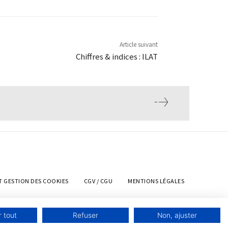
Article suivant
Chiffres & indices : ILAT
T GESTION DES COOKIES
CGV / CGU
MENTIONS LÉGALES
 tout
Refuser
Non, ajuster