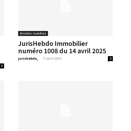
Anciens numéros
JurisHebdo Immobilier
numéro 1008 du 14 avril 2025
jurishebdo_
-
11 avril 2025
0
0