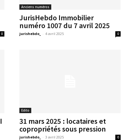
Anciens numéros
JurisHebdo Immobilier
numéro 1007 du 7 avril 2025
jurishebdo_
-
4 avril 2025
0
0
Edito
I
31 mars 2025 : locataires et
copropriétés sous pression
jurishebdo_
-
3 avril 2025
0