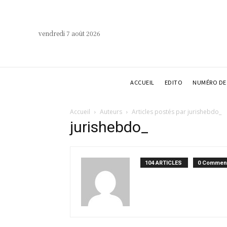
vendredi 7 août 2026
ACCUEIL
EDITO
NUMÉRO DE 
Accueil
Auteurs
Articles postés par jurishebdo_
jurishebdo_
104 ARTICLES
0 Comment