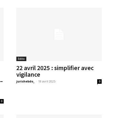
Edito
22 avril 2025 : simplifier avec
vigilance
 –
jurishebdo_
-
18 avril 2025
0
0