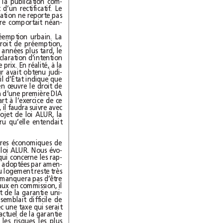
publication d’un avis dans deux journaux. Or la publication com-
portant une erreur, elle avait dû faire l’objet d’un rectificatif. Le
Conseil d’État admet que cette nouvelle publication ne reporte pas
l’expiration du délai de recours car la première comportait néan-
Un autre arrêt vise l’exercice du droit de préemption urbain. La
commune avait eu l’occasion d’exercer son droit de préemption,
mais elle ne s’en était pas prévalue. Quelques années plus tard, le
même vendeur avait déposé une deuxième déclaration d’intention
d’aliéner concernant le même bien et au même prix. En réalité, à la
suite d’un contentieux, le deuxième acquéreur avait obtenu judi-
ciairement d’être préféré au premier. Le Conseil d’État indique que
la circonstance que la commune n’a pas mis en œuvre le droit de
préemption dont elle est titulaire à la réception d’une première DIA
ne peut valoir renonciation définitive de sa part à l’exercice de ce
droit. S’agissant du droit de préemption urbain, il faudra suivre avec
attention les travaux parlementaires sur le projet de loi ALUR, la
ministre ayant rappelé (p.6) à Benoist Apparu qu’elle entendait
u cours de l’été, la commission des affaires économiques de
l’Assemblée nationale a examiné le projet de loi ALUR. Nous évo-
quons dans ce numéro, principalement en ce qui concerne les rap-
ports locatifs, certaines des mesures qui ont été adoptées par amen-
dements (p.5). On sent que l’ancien ministre du logement reste très
impliqué sur les questions du logement et il ne manquera pas d’être
actif lors des débats à l’Assemblée. Dès les travaux en commission, il
a présenté différents amendements. S’agissant de la garantie uni-
verselle des loyers il a fait observer qu’il lui semblait difficile de
financer un régime de garantie universelle avec une taxe qui serait
limitée à 1,5% des loyers alors que le régime actuel de la garantie
des loyers impayés (GLI) qui ne couvre que les risques les plus