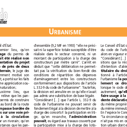
d
o
d
o
immobilier
U
U
R
B
A
N
I
S
M
E
R
B
A
N
I
S
M
E
d’ensemble (9,2MF en 1993) “elle ne préci-
confirmée par le Conseil d’État:
sait ni la superficie totale susceptible d'être
“Considérant, en premier lieu, qu'en
réalisée dans le secteur concerné, ni un
du permis de
l'affichage
montant de participation à la charge des
avait été réalisé non
constructeurs par mètre carré”. L’arrêt en
sur le terrain d'implantation du projet
déduit que “cette délibération ne permet-
mais à une distance de près de deux
tait pas la vérification du bien-fondé des
, le juge des
cents mètres de ce terrain
conditions de répartition des dépenses
référés, qui a suffisamment motivé son
l'urbanisme 
d'aménagement entre les constructeurs
ordonnance sur ce point, a porté sur les faits
conformément aux dispositions de l'article
qui lui étaient soumis une appréciation sou-
L. 332-9 du code de l'urbanisme”. Toutefois,
veraine exempte de dénaturation;
autrement, 
la décision est annulée en ce qu’elle n’avait
Considérant, en deuxième lieu, que
pas admis une substitution de base légale.
l'ordonnance attaquée relève que les pan-
“Considérant […] que l'article L. 332-9 du
neaux d'affichage du permis de construire
code de l'urbanisme ne pouvait servir de
étaient placés non pas au bord de la route
fondement légal à la décision de mettre à la
au fond d'une impasse bordée de
charge des consorts F. la participation en liti-
deux maisons privées sur une voie pri-
ge; qu'en revanche, 
l'administration
vée non ouverte à la circulation
, eu égard aux travaux couverts par
et utilisée par un riverain; qu'en
pouvait
la participation mise à la charge des lotis-
déduisant de ces circonstances que les pan-