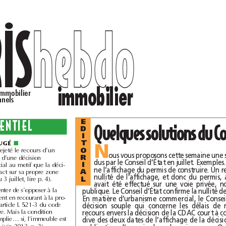
h
e
b
d
o
h
e
b
d
o
JURIS
immobilier
La lettre du droit immobilier
pour les professionnels
L’ESSENTIEL
E
D
I
JUGÉ
T
■
N
Le Conseil d’État a rejeté le recours d’un
O
requérant à l’encontre d’une décision
R
d’urbanisme commercial au motif que la déci-
I
sion n’avait pas d’impact sur sa propre zone
A
de chalandise (arrêt du 3juillet, lire p.4).
L
Un requérant peut tenter de s’opposer à la
démolition d’un bâtiment en recourant à la pro-
cédure d’urgence de l’article L 521-3 du code
de justice administrative. Mais la condition
d’urgence n’est pas remplie… si, l’immeuble est