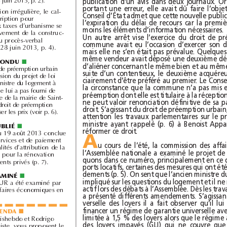
déjà démoli (arrêt du 6juin 2013, p.2).
Pour une construction irrégulière, le cal-
cul du délai de prescription pour
l’assujettissement aux taxes d’urbanisme se
moins les éléments d’information nécessaires.
fait à partir de l’achèvement de la construc-
tion et non à partir du procès-verbal
d’infraction (arrêt du 28juin2013, p.4).
RÉPONDU
■
Le régime du droit de préemption urbain
doit être revu à l’occasion du projet de loi
ALUR a indiqué la ministre du logement à
Benoist Apparu. Elle ne lui a pas fourni de
réponse sur la pratique de la mairie de Saint-
Ouen qui recourt au droit de préemption
urbain pour faire baisser les prix (voir p.6).
PUBLIÉ
■
réformer ce droit.
Une convention du 19août2013 conclue
A
entre l’Agence des services et de paiement
et l’État fixe les modalités d’attribution de la
prime exceptionnelle pour la rénovation
thermique des logements privés (p.7).
EXAMINÉ
■
Le projet de loi ALUR a été examiné par
la commission des affaires économiques en
AGENDA
■
La rédaction de Jurishebdo et Rodrigo
Acosta-Garcia, urbaniste, vous proposent le