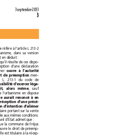
3septembre 2013
3
Le Conseil d’État se réfère à l’article L 213-2
du code de l’urbanisme, dans sa version
alors en vigueur et en déduit :
“Considérant […] qu’il résulte de ces dispo-
sitions que la réception d'une déclaration
d'intention d'aliéner 
ouvre à l'autorité
men-
titulaire du droit de préemption
tionné à l'article L. 213-1 du code de
la possibilité d'exercer léga-
, sauf
lement ce droit, alors même
lorsque le code de l'urbanisme en dispose
qu'elle aurait renoncé à en
faire usage à la réception d'une précé-
dente déclaration d'intention d'aliéner
du même propriétaire portant sur la vente
du même immeuble aux mêmes conditions.
En l’espèce le Conseil d’État admet que :
“la circonstance que la commune de Fréjus
n'ait pas mis en œuvre le droit de préemp-
tion urbain dont elle est titulaire à la récep-