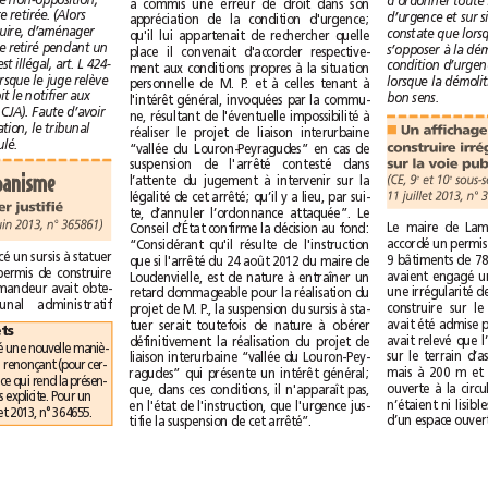
obtenu une  décision de non-opposition,
a commis une erreur de droit dans son
celle-ci ne peut plus être retirée. (Alors
appréciation de la condition d'urgence;
qu’un permis de construire, d’aménager
qu'il lui appartenait de rechercher quelle
ou de démolir peut être retiré pendant un
place il convenait d'accorder respective-
délai de trois mois, s’il est illégal, art. L 424-
ment aux conditions propres à la situation
5 du code de l’urb.). Lorsque le juge relève
personnelle de M. P. et à celles tenant à
ce moyen d’office, il doit le notifier aux
bon sens.
l'intérêt général, invoquées par la commu-
parties (art. R 611-7 du CJA). Faute d’avoir
ne, résultant de l'éventuelle impossibilité à
procédé à cette notification, le tribunal
réaliser le projet de liaison interurbaine
■
voit son jugement annulé.
“vallée du Louron-Peyragudes” en cas de
suspension de l'arrêté contesté dans
Autorisation d’urbanisme
l’attente du jugement à intervenir sur la
(CE, 9
et 10
e
e
légalité de cet arrêté; qu’il y a lieu, par sui-
Un sursis à statuer justifié
te, d’annuler l’ordonnance attaquée”. Le
sous-section, 28juin 2013, n°365861)
Conseil d’État confirme la décision au fond:
“Considérant qu'il résulte de l'instruction
Un maire avait prononcé un sursis à statuer
que si l'arrêté du 24août 2012 du maire de
sur une demande de permis de construire
Loudenvielle, est de nature à entraîner un
trois logements. Le demandeur avait obte-
retard dommageable pour la réalisation du
nu devant le tribunal administratif
projet de M. P., la suspension du sursis à sta-
tuer serait toutefois de nature à obérer
Rédaction d’arrêts
définitivement la réalisation du projet de
Le Conseil d’État a adopté une nouvelle maniè-
liaison interurbaine “vallée du Louron-Pey-
re de rédiger ses arrêts en renonçant (pour cer-
ragudes” qui présente un intérêt général;
tains) à la phrase unique, ce qui rend la présen-
que, dans ces conditions, il n'apparaît pas,
tation des arguments plus explicite. Pour un
en l'état de l'instruction, que l'urgence jus-
exemple: arrêt du 17juillet 2013, n°364655.
tifie la suspension de cet arrêté”.