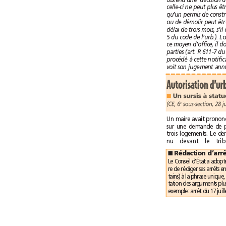
■
(CE, 6
e
■