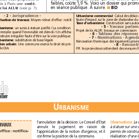
prochain à Paris une
confé-
en séance publique. À suivre. 
(voir p.7).
BD
rence sur le projet de loi ALUR
■
- 2 -
Jurisprudence
-
Urbanisme commercial
. Moyen relevé d’office: notifi-
Autorisation de travaux
Taxe d’urbanisme
- 5 -
: un sursis à statuer justifié / La condition
Autorisation d’urbanisme
Projet de loi ALUR: travaux en commission
d’urgence n’est pas remplie quand l’immeuble est démoli / Un afficha-
- 6 -
ge de permis de construire irrégulier faute d’être sur la voie publique.
- 7 -
: substitution de base légale
Participation d’urbanisme
Rénovation thermique des logement
: Une commune exerce le droit de pré-
Droit de préemption urbain
- 8 -
emption à la seconde DIA
d
o
d
o
immobilier
U
U
R
B
A
N
I
S
M
E
R
B
A
N
I
S
M
E
l’annulation de la décision. Le Conseil d’État
O
b
s
e
r
v
a
t
i
o
n
s
O
b
s
e
r
v
a
t
i
o
n
s
:
Autorisation de travaux
annule le jugement en raison de
Moyen relevé d’office: notifica-
l’appréciation de la notion d’urgence, et il
confirme la position de la commune.