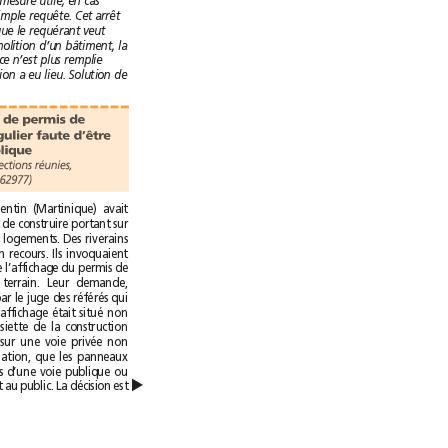
d’ordonner toute mesure utile, en cas
d’urgence et sur simple requête. Cet arrêt
constate que lorsque le requérant veut
s’opposer à la démolition d’un bâtiment, la
condition d’urgence n’est plus remplie
lorsque la démolition a eu lieu. Solution de
Un affichage de permis de
construire irrégulier faute d’être
sur la voie publique
sous-sections réunies,
11juillet2013, n°362977)
Le maire de Lamentin (Martinique) avait
accordé un permis de construire portant sur
9 bâtiments de 78 logements. Des riverains
avaient engagé un recours. Ils invoquaient
une irrégularité de l’affichage du permis de
construire sur le terrain. Leur demande,
avait été admise par le juge des référés qui
avait relevé que l’affichage était situé non
sur le terrain d’assiette de la construction
mais à 200m et sur une voie privée non
ouverte à la circulation, que les panneaux
n’étaient ni lisibles d’une voie publique ou
▲
d’un espace ouvert au public. La décision est