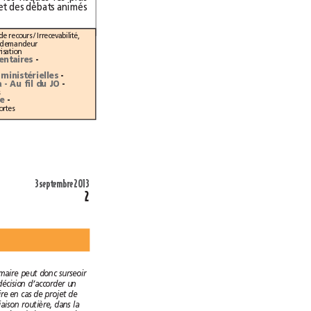
faibles, coûte 1,9%. Voici un dossier qui promet des débats animés
: Calcul des délais de recours / Irrecevabilité,
faute d’impact sur la zone de chalandise du demandeur
: Construction sans autorisation
Travaux parlementaires
-
Tableau des réponses ministérielles
-
Nominations - Agenda - Au fil du JO
-
s privés
Rencontre
-
FPI: les promoteurs attendent des mesures fortes
3septembre 2013
2
Le maire peut donc surseoir
à statuer sur une décision d’accorder un
permis de construire en cas de projet de
réalisation d’une liaison routière, dans la