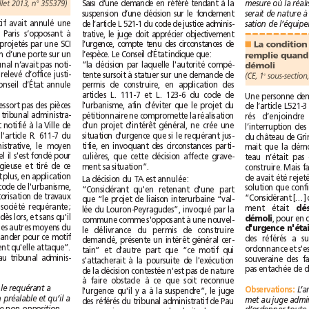
Saisi d’une demande en référé tendant à la
sous-section, 9juillet2013, n°355379)
suspension d’une décision sur le fondement
Le tribunal administratif avait annulé une
de l’article L 521-1 du code de justice adminis-
décision du maire de Paris s‘opposant à
trative, le juge doit apprécier objectivement
l’exécution de travaux projetés par une SCI
l’urgence, compte tenu des circonstances de
■
consistant en la création d’une porte sur un
l’espèce. Le Conseil d’État indique que:
mur pignon. Or le tribunal n’avait pas noti-
“la décision par laquelle l'autorité compé-
démoli
fié à la Ville le moyen relevé d’office justi-
tente sursoit à statuer sur une demande de
(CE, 1
e
fiant la décision. Le Conseil d’État annule
permis de construire, en application des
articles L. 111-7 et L. 123-6 du code de
“Considérant qu'il ne ressort pas des pièces
l'urbanisme, afin d'éviter que le projet du
de la procédure que le tribunal administra-
pétitionnaire ne compromette la réalisation
tif aurait effectivement notifié à la Ville de
d'un projet d'intérêt général, ne crée une
Paris, comme l'impose l'article R. 611-7 du
situation d'urgence que si le requérant jus-
code de justice administrative, le moyen
tifie, en invoquant des circonstances parti-
relevé d'office sur lequel il s'est fondé pour
culières, que cette décision affecte grave-
annuler la décision litigieuse et tiré de ce
ment sa situation”.
que le maire ne pouvait plus, en application
La décision du TA est annulée:
de l'article L. 424-5 du code de l'urbanisme,
“Considérant qu'en retenant d'une part
légalement retirer l'autorisation de travaux
que “le projet de liaison interurbaine “val-
dont était titulaire la société requérante;
ment était 
lée du Louron-Peyragudes”, invoqué par la
que la Ville de Paris est dès lors, et sans qu'il
démoli
commune comme s'opposant à une nouvel-
soit besoin d'examiner les autres moyens du
le délivrance du permis de construire
pourvoi, fondée à demander pour ce motif
demandé, présente un intérêt général cer-
l'annulation du jugement qu'elle attaque”.
tain” et d'autre part que “ce motif qui
L’affaire est renvoyée au tribunal adminis-
s'attacherait à la poursuite de l'exécution
de la décision contestée n'est pas de nature
à faire obstacle à ce que soit reconnue
Lorsque le requérant a
Observations
:
l'urgence qu'il y a à la suspendre”, le juge
déposé une déclaration préalable et qu’il a
des référés du tribunal administratif de Pau