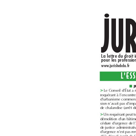
..
www.jurishebdo.fr
■
>
>