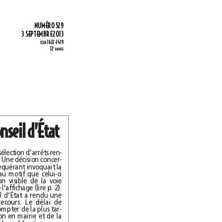
É
NUM
RO 529
3 SEPTEMBRE 2013
1622-1419
ISSN
12
E
ANNEE
Quelques solutions du Conseil d’État
ous vous proposons cette semaine une sélection d’arrêts ren-
dus par le Conseil d’État en juillet. Exemples. Une décision concer-
ne l’affichage du permis de construire. Un requérant invoquait la
nullité de l’affichage, et donc du permis, au motif que celui-ci
avait été effectué sur une voie privée, non visible de la voie
publique. Le Conseil d’État confirme la nullité de l’affichage (lire p.2).
En matière d’urbanisme commercial, le Conseil d’État a rendu une
décision souple qui concerne les délais de recours. Le délai de
recours envers la décision de la CDAC court à compter de la plus tar-
dive des deux dates de l’affichage de la décision en mairie et de la