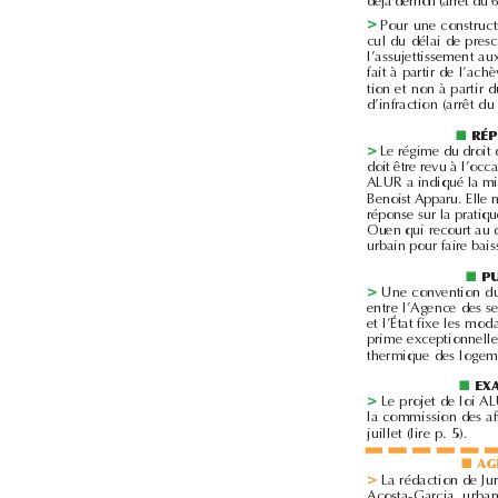
>
■
>
■
>
■
>
juillet (lire p.5).
■
>