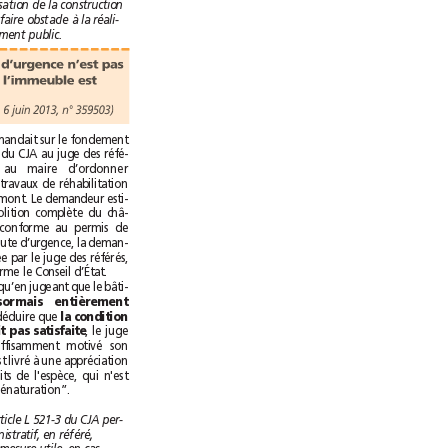
mesure où la réalisation de la construction
serait de nature à faire obstacle à la réali-
sation de l’équipement public.
La condition d’urgence n’est pas
remplie quand l’immeuble est
sous-section, 6juin 2013, n°359503)
Une personne demandait sur le fondement
de l’article L521-3 du CJA au juge des réfé-
rés d’enjoindre au maire d’ordonner
l’interruption des travaux de réhabilitation
du château de Grimont. Le demandeur esti-
mait que la démolition complète du châ-
teau n’était pas conforme au permis de
construire. Mais faute d’urgence, la deman-
de avait été rejetée par le juge des référés,
solution que confirme le Conseil d’État.
“Considérant […] qu’en jugeant que le bâti-
désormais entièrement
, pour en déduire que 
la condition
, le juge
d'urgence n'était pas satisfaite
des référés a suffisamment motivé son
ordonnance et s'est livré à une appréciation
souveraine des faits de l'espèce, qui n'est
pas entachée de dénaturation”.
L’article L 521-3 du CJA per-
met au juge administratif, en référé,