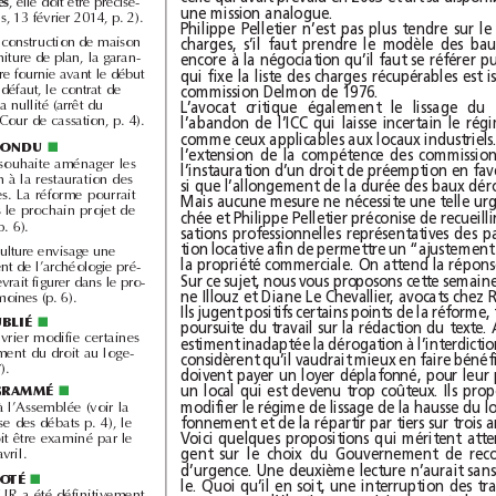
, elle doit être précisé-
locaux inhabitables
une mission analogue.
ment rédigée. (CA Paris, 13février2014, p.2).
Dans un contrat de construction de maison
individuelle sans fourniture de plan, la garan-
tie de livraison doit être fournie avant le début
effectif des travaux. À défaut, le contrat de
commission Delmon de 1976.
construction encourt la nullité (arrêt du
12février 2014 de la Cour de cassation, p.4).
RÉPONDU
■
Le Gouvernement souhaite aménager les
dispositifs d’incitation à la restauration des
immeubles historiques. La réforme pourrait
trouver sa place dans le prochain projet de
loi de finances (voir p.6).
Le ministère de la culture envisage une
réforme du financement de l’archéologie pré-
ventive. La réforme devrait figurer dans le pro-
jet de loi sur les patrimoines (p.6).
PUBLIÉ
■
Un décret du 11février modifie certaines
règles de fonctionnement du droit au loge-
ment opposable (p.7).
PROGRAMMÉ
■
lecture à l’Assemblée (voir la
suite de notre synthèse des débats p.4), le
projet de loi Pinel doit être examiné par le
Sénat à partir du 15 avril.
VOTÉ
■
Le projet de loi ALUR a été définitivement