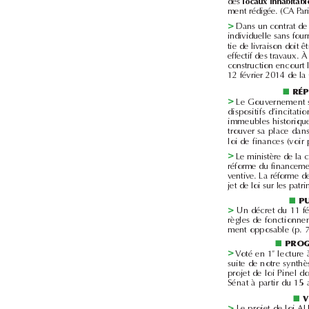
des 
>
■
>
>
■
>
■
>
Voté en 1
e
■
>