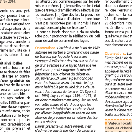
(CA Paris, Pôle 4, ch. 9, 13 fév. 2014,
les attestations communiquées par les inti-
més eux-mêmes […] lesquelles ne font état
que de travaux d’amélioration effectués par
Un bail d’habitation conclu en 2007 pré-
les locataires […] Que dès lors la preuve de
voyait la gratuité du loyer pendant un an
l’impossibilité totale d’habiter le bien loué
en échange de travaux à réaliser par le loca-
n’est pas rapportée par les intimés l’ayant
taire. En 2011, le bailleur avait assigné son
occupé pendant plus de trois ans”.
contractant en constat d’acquisition de la
La cour se fonde donc sur la clause résolu-
clause résolutoire. Le locataire avait alors
toire pour prononcer la résiliation du bail
contesté la validité de la clause relative aux
pour défaut de paiement des loyers.
travaux. Le premier juge avait annulé la
clause et débouté le bailleur de sa deman-
Observations
L’article 6 a de la loi de 1989
:
de. La cour d’appel confirme la nullité de la
autorise les parties à convenir d’une clause
Observations
:
clause mais prononce la résiliation du bail
de travaux par laquelle le locataire
pour impayés ultérieurs.
s’engage à effectuer des travaux en échan-
La clause du contrat était ainsi libellée:
ge d’une remise sur le loyer. Mais elle ne
objet de cette location est
peut viser que des logements décents
. Le locataire se charge de faire
(répondant aux critères du décret du
tous les travaux à sa charge
, en contre-
30janvier 2002). Elle ne peut donc pas
partie il bénéficiera d’une 
gratuité du
viser des travaux visant à rendre le loge-
pendant un an; un état des lieux sera
ment habitable (ex. nullité d’une clause
fait à cette échéance et sera annexé au pré-
visant des travaux de toiture, CA Dijon, 2
sent bail”. L’arrêt en prononce la nullité:
oct. 1998, Loyers et copr. 1999, n°179). Il
“Considérant […] qu’en application de
est donc manifestement irrégulier de pré-
l’article 6 de la loi du 6juillet 1989 si les par-
voir cette clause et d’indiquer que les
ties peuvent convenir d’une clause expresse
locaux sont inhabitables. La clause était
de travaux que le locataire exécutera, et des
par ailleurs inapplicable en raison de son
e
bailleresse (Civ. 3
modalités de leur imputation sur le loyer,
absence de précision sur la nature des tra-
cette clause ne peut concerner que des
vaux à réaliser.
■
logements répondant aux caractéristiques
L’arrêt présente un autre intérêt, c’est
définies en application du premier et
d’admettre que la mention du caractère