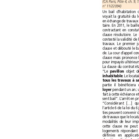
n°11/22094)
“Le 
pavillon
inhabitable
loyer 