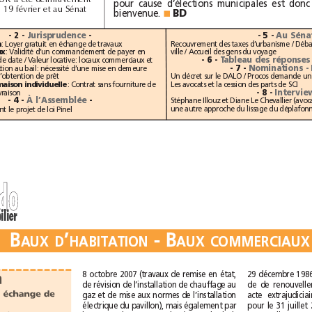
voté à l’Assemblée le 19février et au Sénat
BD
bienvenue. 
■
- 2 -
Jurisprudence
-
- 5 -
Au
ation
: Loyer gratuit en échange de travaux 
Baux commerciaux
: Validité d’un commandement de payer en
ville / Accueil des gens du voyage
- 6 -
dépit d’une erreur de date / Valeur locative: locaux commerciaux et
- 7 -
d’habitation / Infraction au bail: nécessité d’une mise en demeure
: Condition d’obtention de prêt
Construction de maison individuelle
: Contrat sans fourniture de
Les avocats et la cession des parts de SCI
- 8 -
Inte
plan: garantie de livraison
- 4 -
À l’Assemblée
-
Les députés adoptent le projet de loi Pinel
d
o
d
o
immobilier
B
’
-
B
B
’
-
B
A
U
X
D
H
A
B
I
T
A
T
I
O
N
A
U
X
C
O
M
M
E
R
C
I
A
U
X
A
U
X
D
H
A
B
I
T
A
T
I
O
N
A
U
X
C
O
M
M
E
R
C
I
A
U
X
8octobre 2007 (travaux de remise en état,
tation
de révision de l’installation de chauffage au
Loyer gratuit en échange de
gaz et de mise aux normes de l’installation
électrique du pavillon), mais également par