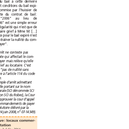
renouvellement du bail à cette dernière
date aux clauses et conditions du bail expi-
ré, que l’erreur commise par l’huissier de
justice sur la date du contrat de bail:
29décembre “2006” au lieu de
29décembre “1986” est une simple erreur
matérielle, une irrégularité qui n’est que de
forme et n’a pu faire grief à MmeM. […]
que l’erreur de date pour le bail expiré n’est
pas de nature à entraîner la nullité du com-
mandement de payer”.
L’arrêt ne conteste pas
l’irrégularité de date qui affectait le com-
mandement de payer mais relève qu'elle
ne cause pas de grief au locataire. C’est
appliquer la règle “pas de nullité sans
grief” qui se trouve à l’article 114 du code
de procédure civile.
Dans un autre exemple d’arrêt admettant
une erreur matérielle portant sur le nom
d’une personne morale (SCI dénommée SCI
Robec-Amiens et non SCI du Robec), la Cour
de cassation a pu approuver la cour d’appel
d’avoir validé les commandements de payer
visant la clause résolutoire délivré par la
, 24juin 2008, n°07-14349).
Valeur locative: locaux commer-
ciaux et d’habitation