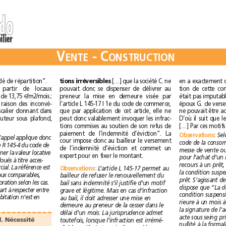
d
o
d
o
immobilier
V
-
C
V
-
C
E
N
T
E
O
N
S
T
R
U
C
T
I
O
N
E
N
T
E
O
N
S
T
R
U
C
T
I
O
N
tions irréversibles
[…]que la société C. ne
l’habitation selon une clé de répartition”.
pouvait donc se dispenser de délivrer au
La cour retient, à partir de locaux
preneur la mise en demeure visée par
d’habitations similaires de 13,75 
€
/m2/mois;
l’article L 145-17 I 1e du code de commerce,
, en raison des inconvé-
que par application de cet article, elle ne
nients ; accès par un escalier donnant dans
peut donc valablement invoquer les infrac-
la cuisine, modeste hauteur sous plafond,
tions commises au soutien de son refus de
paiement de l’indemnité d’éviction”. La
O
b
s
e
r
v
a
t
i
o
n
s
O
b
s
e
r
v
a
t
i
o
n
s
:
La cour d’appel applique donc
cour impose donc au bailleur le versement
la règle fixée par l’article R 145-4 du code de
de l’indemnité d’éviction et commet un
commerce pour déterminer la valeur locative
expert pour en fixer le montant.
des locaux d’habitation loués à titre acces-
soires à un local commercial. La référence est
Observations
:
L’article L 145-17 permet au
la valeur locative de locaux comparables,
bailleur de refuser le renouvellement du
avec majoration ou minoration selon les cas.
bail sans indemnité s’il justifie d’un motif
Le critère d’une quote-part à respecter entre
grave et légitime. Mais en cas d‘infraction
local commercial et d’habitation n’est en
au bail, il doit adresser une mise en
demeure au preneur de la cesser dans le
délai d’un mois. La jurisprudence admet
Infraction au bail. Nécessité
toutefois, lorsque l’infraction est irrémé-