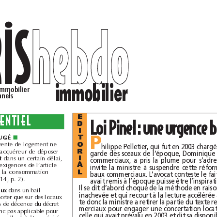
h
e
b
d
o
h
e
b
d
o
JURIS
immobilier
La lettre du droit immobilier
pour les professionnels
E
L’ESSENTIEL
D
I
P
T
JUGÉ
■
O
Une promesse de vente de logement ne
R
peut pas imposer à l’acquéreur de déposer
I
dans un certain délai,
nde de prêt
À
car c‘est ajouter aux exigences de l’article
L
L 312-16 du code de la consommation
, 12février 2014, p.2).
dans un bail
clause de travaux
d’habitation ne peut porter que sur des locaux
répondant aux normes de décence du décret
de 2002. Elle n’est donc pas applicable pour