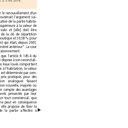
(CA Paris, Pôle 5, ch. 3, 5 fév. 2014,
Lors d’un litige sur le renouvellement d‘un
bail, le locataire soutenait l’argument sui-
vant “la valeur locative de la partie habita-
tion ne peut être supérieure à la valeur de
la partie commerciale et [elle] doit être
fixée en fonction de la clé de répartition
(69,42% pour la boutique et 30,58% pour
la partie habitation) qui était, depuis 2003,
celle du loyer trimestriel antérieur”. La cour
d’appel réfute ce raisonnement:
“Considérant […] que l’article R 145-4 du
code de commerce dispose à son second ali-
néa que lorsque les lieux loués comportent
une partie affectée à l’habitation, la valeur
locative de celle-ci est déterminée par com-
paraison avec les prix pratiqués pour des
locaux d’habitation analogues faisant
l’objet d‘une location nouvelle, majorés ou
minorés, pour tenir compte des avantages
ou des inconvénients présentés par leur
intégration dans un tout commercial; que
C. [preneur] ne peut en conséquence
être suivie quand elle propose de fixer la
▲
valeur locative de la partie affectée à