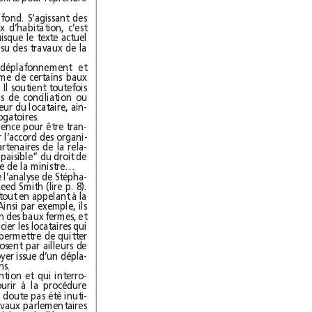
Philippe Pelletier n’est pas plus tendre sur le fond. S’agissant des
charges, s’il faut prendre le modèle des baux d’habitation, c’est
encore à la négociation qu’il faut se référer puisque le texte actuel
qui fixe la liste des charges récupérables est issu des travaux de la
L’avocat critique également le lissage du déplafonnement et
l’abandon de l’ICC qui laisse incertain le régime de certains baux
comme ceux applicables aux locaux industriels. Il soutient toutefois
l’extension de la compétence des commissions de conciliation ou
l’instauration d’un droit de préemption en faveur du locataire, ain-
si que l’allongement de la durée des baux dérogatoires.
Mais aucune mesure ne nécessite une telle urgence pour être tran-
chée et Philippe Pelletier préconise de recueillir l’accord des organi-
sations professionnelles représentatives des partenaires de la rela-
tion locative afin de permettre un “ajustement paisible” du droit de
la propriété commerciale. On attend la réponse de la ministre…
Sur ce sujet, nous vous proposons cette semaine l’analyse de Stépha-
ne Illouz et Diane Le Chevallier, avocats chez Reed Smith (lire p. 8).
Ils jugent positifs certains points de la réforme, tout en appelant à la
poursuite du travail sur la rédaction du texte. Ainsi par exemple, ils
estiment inadaptée la dérogation à l’interdiction des baux fermes, et
considèrent qu’il vaudrait mieux en faire bénéficier les locataires qui
doivent payer un loyer déplafonné, pour leur permettre de quitter
un local qui est devenu trop coûteux. Ils proposent par ailleurs de
modifier le régime de lissage de la hausse du loyer issue d’un dépla-
fonnement et de la répartir par tiers sur trois ans.
Voici quelques propositions qui méritent attention et qui interro-
gent sur le choix du Gouvernement de recourir à la procédure
d’urgence. Une deuxième lecture n’aurait sans doute pas été inuti-
le. Quoi qu’il en soit, une interruption des travaux parlementaires