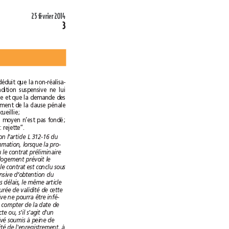
25février 2014
3
en a exactement déduit que la non-réalisa-
tion de cette condition suspensive ne lui
était pas imputable et que la demande des
époux G. de versement de la clause pénale
ne pouvait être accueillie;
D’où il suit que le moyen n’est pas fondé;
[…] Par ces motifs: rejette”.
Selon l’article L 312-16 du
code de la consommation, lorsque la pro-
messe de vente ou le contrat préliminaire
pour l’achat d’un logement prévoit le
recours à un prêt, le contrat est conclu sous
la condition suspensive d’obtention du
prêt. S’agissant des délais, le même article
dispose que “La durée de validité de cette
condition suspensive ne pourra être infé-
rieure à un mois à compter de la date de
la signature de l'acte ou, s'il s'agit d'un
acte sous seing privé soumis à peine de
nullité à la formalité de l'enregistrement, à