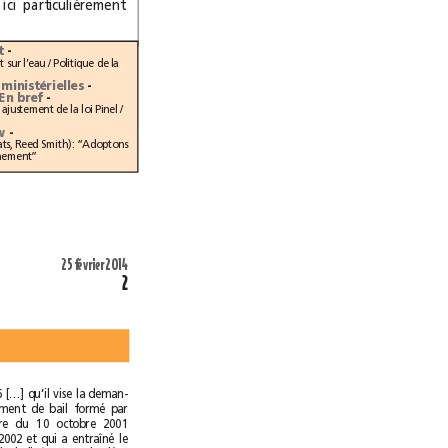
pour cause d’élections municipales est donc ici particulièrement
 Sénat
-
Recouvrement des taxes d’urbanisme / Débat sur l’eau / Politique de la
Tableau des réponses ministérielles
-
Nominations - En bref
-
Un décret sur le DALO / Procos demande un ajustement de la loi Pinel /
rview
-
Stéphane Illouz et Diane Le Chevallier (avocats, Reed Smith): “Adoptons
une autre approche du lissage du déplafonnement”
25février 2014
2
29décembre 1986 […] qu’il vise la deman-
de de renouvellement de bail formé par
acte extrajudiciaire du 10 octobre 2001
pour le 31juillet 2002 et qui a entraîné le