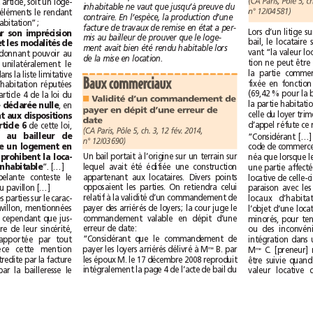
deuxième alinéa de cet article, soit un loge-
inhabitable ne vaut que jusqu’à preuve du
n°12/04581)
ment décent doté des éléments le rendant
contraire. En l’espèce, la production d’une
conforme à l’usage d’habitation”;
facture de travaux de remise en état a per-
cette clause, par son imprécision
mis au bailleur de prouver que le loge-
totale sur la nature et les modalités de
ment avait bien été rendu habitable lors
, donnant pouvoir au
de la mise en location.
bailleur d‘interpréter unilatéralement le
contrat, non énoncée dans la liste limitative
Baux commerciaux
des clauses de baux d’habitation réputées
non écrites fixée par l’article 4 de la loi du
■
Validité d’un commandement de
doit être déclarée nulle
, en
payer en dépit d’une erreur de
ce qu’elle contrevient aux dispositions
date
d’ordre public de l’article 6
de cette loi,
(CA Paris, Pôle 5, ch. 3, 12 fév. 2014,
imposent au bailleur de
n°12/03690)
remettre au locataire un logement en
Un bail portait à l’origine sur un terrain sur
bon état d’usage et prohibent la loca-
lequel avait été édifiée une construction
tion d’un logement inhabitable
”. […]
appartenant aux locataires. Divers points
Considérant que l’appelante conteste le
opposaient les parties. On retiendra celui
caractère inhabitable du pavillon […]
relatif à la validité d’un commandement de
Que les énonciations des parties sur le carac-
payer des arriérés de loyers; la cour juge le
tère inhabitable du pavillon, mentionnées
commandement valable en dépit d’une
au contrat, ne font foi cependant que jus-
erreur de date:
qu’à la preuve contraire de leur sincérité,
“Considérant que le commandement de
laquelle peut être rapportée par tout
me
payer les loyers arriérés délivré à M
B. par
moyen; qu’en l’espèce cette mention
me
M
les époux M. le 17décembre 2008 reproduit
d’inhabitabilité est contredite par la facture
intégralement la page4 de l’acte de bail du
de travaux acquittés par la bailleresse le