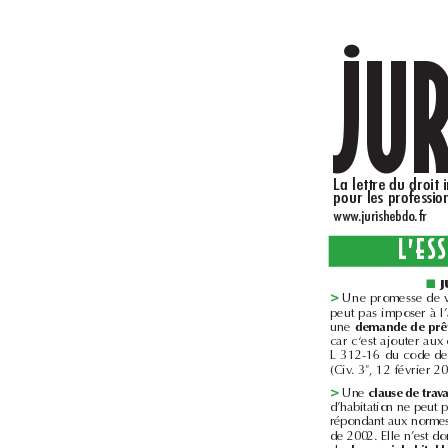
..
www.jurishebdo.fr
■
>
une 
dema
(Civ. 3
e
>
Une 