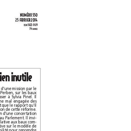
É
NUM
RO 550
25 FEVRIER 2014
1622-1419
ISSN
14
E
ANNEE
Loi Pinel: une urgence bien inutile
hilippe Pelletier, qui fut en 2003 chargé d’une mission par le
garde des sceaux de l’époque, Dominique Perben, sur les baux
commerciaux, a pris la plume pour s’adresser à Sylvia Pinel. Il
invite la ministre à suspendre cette réforme mal engagée des
baux commerciaux. L’avocat conteste le fait que le rapport qu'il
avait remis à l’époque puisse être l’inspiration de cette réforme.
Il se dit d’abord choqué de la méthode en raison d’une concertation
inachevée et qui recourt à la lecture accélérée au Parlement. Il invi-
te donc la ministre a retirer la partie du texte relative aux baux com-
merciaux pour engager une concertation locative sur le modèle de
celle qui avait prévalu en 2003 et dit sa disponibilité pour reprendre