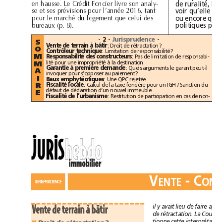
en
hausse.
Le
Crédit
Foncier
livre
son
analy-
de
ruralité,
voir
qu’elle
se
et
ses
prévisions
pour
l’année
2016,
tant
ou
encore
pour
le
marché
du
logement
que
celui
des
politiques
bureaux
(p.8).
-
2
-
Jurisprudence
-
S
Vente
de
terrain
à
bâtir
:
Droit
de
rétractation?
O
Contrôleur
technique
:
Limitation
de
responsabilité?
Responsabilité
des
constructeurs
:
Pas
de
limitation
de
responsabi-
M
lité
pour
une
impropriété
à
la
destination
M
Garantie
à
première
demande
:
Quels
arguments
le
garant
peut-il
A
invoquer
pour
s’opposer
au
paiement?
I
Baux
emphytéotiques
:
Une
QPC
rejetée
Fiscalité
locale
:
Calcul
de
la
taxe
foncière
pour
un
IGH
/
Sanction
du
R
défaut
de
déclaration
d’un
nouvel
immeuble
E
Fiscalité
de
l’urbanisme
:
Restitution
de
participation
en
cas
de
non-
V
-
C
ENTE
JURISPRUDENCE
il
y
avait
lieu
de
faire
Vente
de
terrain
à
bâtir
de
rétractation.
La
Cour
d
tionne
cette