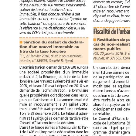
l’époque
étaient,
rappelle
le
Conseil
d’État,
exercer
un
recours,
il
doit
d’une
hauteur
de
100
mètres.
Pour
l’appré-
31décembre
de
l'année
ciation
de
la
valeur
locative
de
ces
mise
en
recouvrement
du
immeubles,
il
faut
donc
se
référer
à
des
dépassé
ce
délai,
le
immeubles
qui
ont
une
hauteur
“proche
de
demande
jugée
tardive.
cette
hauteur”
ou
supérieure.
En
revanche,
la
référence
à
une
classification
des
IGH
au
Fiscalité
de
sens
du
CCH
n’est
pas
ici
pertinente.
Restitution
de
■
Sanction
du
défaut
de
déclara-
■
cas
de
non-réalisat
tion
d’un
nouvel
immeuble
au
ments
publics
titre
de
la
taxe
foncière
(CE,
20janvier2016,
9
et
1
e
(CE,
21janvier2016,
8
et
3
sous-sections
e
e
réunies,
n°371685,
réunies,
n°385395,
Société
Batipro)
L'administration
demandait
306838euros
à
Un
contribuable
une
société
propriétaire
d'un
immeuble
ment
d'une
somme
de
industriel
à
la
Réunion,
au
titre
de
la
taxe
de
sa
participation
au
foncière.
Les
travaux
avaient
été
achevés
en
nagement
d'ensemble
2003,
et
la
société
avait
déposé
en
2010,
sur
motif
que
les
demande
de
l'administration,
le
formulaire
étaient
prévus
n'avaient
que
le
propriétaire
doit
déposer
dans
les
90
question
était
de
savoir
si
jours
de
l'achèvement.
La
somme
avait
été
être
restituée
alors
q
mise
en
recouvrement
le
31juillet
2010,
alors
être
payée
au
titre
mais
la
société
avait
présenté
une
réclama-
d'équipement
qui
tion
le
29décembre
2012.
Le
tribunal
admi-
ce
rétablie.
nistratif
avait
jugé
sa
demande
tardive
et
le
Le
Conseil
d’État
cite
Conseil
d’État
confirme
la
décision.
code
de
l'urbanisme
(dans
L'arrêt
se
fonde
sur
les
articles
suivants:
l'ar-
cable
au
litige)
qui
ticle
1406
qui
impose
la
déclaration
dans
les
gramme
d'aménagement