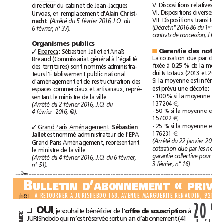
V.
Dispositions
relatives
à
directeur
du
cabinet
de
Jean-Jacques
VI.
Dispositions
diverses
Urvoas,
en
remplacement
d'
Alain
Christ-
VII.
Dispositions
tran
.
(Arrêté
du
5février2016,
J.O.
du
nacht
er
(Décret
n°2016-86
du
1
6février,
n°37).
contrats
de
concession,
J.O.
Organismes
publics
Garantie
des
Epareca
:
Sébastien
Jallet
et
Anaïs
■
✓
La
cotisation
due
par
Breaud
(Commissariat
général
à
l'égalité
fixée
à
de
la
des
territoires)
sont
nommés
administra-
0,25%
duits
totaux
(2013
et
teurs
l'Établissement
public
national
Si
la
moyenne
est
d'aménagement
et
de
restructuration
des
est
prévu
une
décote:
espaces
commerciaux
et
artisanaux,
repré-
-
100
%
si
la
moyenne
est
sentant
le
ministre
de
la
ville.
137204
,
€
(Arrêté
du
2février2016,
J.O.
du
-
50
%
si
la
moyenne
est
4février
2016,
@).
157022
,
€
-
25
%
si
la
moyenne
est
Grand
Paris
Aménagement
:
✓
Sébastien
176231
.
€
est
nommé
administrateur
de
l'EPA
Jallet
(Arrêté
du
22janvier2016
Grand
Paris
Aménagement,
représentant
cotisation
due
par
les
le
ministre
de
la
ville.
garantie
collective
pour
(Arrêté
du
4février2016,
J.O.
du
6février,
3février,
n°16).
n°51).
✁
B
’
«
ULLETIND
ABONNEMENT
À
RETOURNER
A
JURISHEBDO
168,
AVENUE
MARGUERITE
RENAUDIN,
92140
jhi631
20%
OUI
,
je
souhaite
bénéficier
de
l’offre
de
souscription
à
❑
RE
R
JURIShebdo
qui
m’est
réservée
soit
un
an
d’abonnement
(41
TE
AN
N