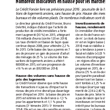
Nombreux
indicateurs
en
hausse
pour
les
marchés
Le
Crédit
Foncier
livre
ses
prévisions
pour
2016
:
poursuite
de
la
tions
de
logements
anciens,
sans
hausse
de
prix.
Hausse
des
bureaux
et
des
volumes
placés.
De
nombreux
indicateurs
sont
donc
Le
directeur
général
du
Crédit
Foncier,
Bruno
Investissements
de
Delettré,
indique
d’abord
que
l’activité
de
hausse,
rendements
e
production
de
crédits
immobiliers
a
forte-
En
immobilier
d’entreprise,
ment
augmenté
(30%)
en
2015,
atteignant
cée
en
Ile-de-France
est
156milliards
d’euros
(contre
120
en
2014).
de
m
.
Le
stock
de
bureaux
2
Les
taux
d’intérêt
ont
baissé
de
façon
quasi
m
est
en
légère
baisse
(-
2
continue
depuis
2008,
pour
atteindre
2,2%
2014)
mais
se
stabilise
à
un
fin
2015.
Cette
baisse
des
taux
a
permis
en
7
qui
a
tendance
à
peser
sur
ans
de
procurer
un
gain
de
pouvoir
d’achat
facial
est
stable
(+3,03%
en
des
ménages
de
25%.
Le
volume
des
tran-
mesures
d
sactions
de
logements
anciens
a
atteint
;
en
régions
elles
se
800000
en
2015,
soit
une
progression
de
Les
volumes
d
+16%
en
un
an
(692000
en
2014).
progressé
en
2015,
de
+7
d’euros
(75%
en
peut
paraître
paradoxale
c
Hausse
des
volumes
sans
hausse
de
dement
sont
en
baisse:
de
prix
des
logements
Le
Crédit
Foncier
observe
que
cette
hausse
sont
tombés
à
3,25%
en
des
transactions
n’a
pas
eu
d’impact
sur
le
de
risque
(écart
par
rapport
niveau
des
prix
et
ne
devrait
pas
davantage
menté
de
2,34
à
2,40%,
ce
avoir
d’impact
en
2016:
la
baisse
des
prix
en
hausse
des
prix.
Selon
le
2015
est
estimée
en
Ile-de-France
à
-1,3%
a
pas
de
raison
que
la
pour
les
appartements
et
-1,1%
pour
les
investisseurs
ont
montré
en
maisons
(3
trimestre
2015
/
3
trimestre
intérêt
pour
les
bureaux
et
e
e
2014).
Elle
est
un
peu
plus
sensible
en
provin-
commerces.
La
baisse
des