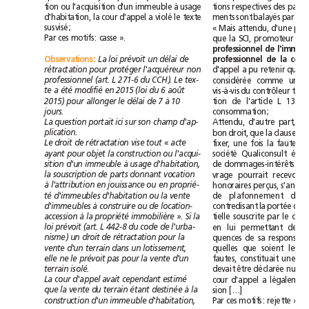
à
tion
ou
l'acquisition
d'un
immeuble
usage
tions
respectives
des
d'appel
violé
d'habitation,
la
cour
a
le
texte
ments
sont
balayés
par
la
susvisé;
«
Mais
attendu,
d'une
Par
ces
motifs:
casse
».
que
la
SCI,
promoteur
professionnel
de
La
loi
prévoit
un
délai
de
professionnel
Observations
:
de
la
rétractation
pour
protéger
l'acquéreur
non
d'appel
a
pu
retenir
que
professionnel
(art.
L
271-6
du
CCH).
Le
tex-
considérée
comme
un
te
a
été
modifié
en
2015
(loi
du
6août
vis-à-vis
du
contrôleur
2015)
pour
allonger
le
délai
de
7
à
10
tion
de
l'article
L
132-1
jours.
consommation;
La
question
portait
ici
sur
son
champ
d'ap-
Attendu,
d'autre
part,
plication.
bon
droit,
que
la
clause
Le
droit
de
rétractation
vise
tout
«
acte
fixer,
une
fois
la
faute
ayant
pour
objet
la
construction
ou
l'acqui-
société
Qualiconsult
sition
d'un
immeuble
à
usage
d'habitation,
de
dommages-intérêts
q
la
souscription
de
parts
donnant
vocation
vrage
pourrait
recevoir
à
l'attribution
en
jouissance
ou
en
proprié-
honoraires
perçus,
té
d'immeubles
d'habitation
ou
la
vente
de
plafonnement
d'immeubles
à
construire
ou
de
location-
contredisant
la
portée
de
accession
à
la
propriété
immobilière
».
Si
la
tielle
souscrite
par
le
loi
prévoit
(art.
L
442-8
du
code
de
l'urba-
lui
en
permettant
de
nisme)
un
droit
de
rétractation
pour
la
quences
de
sa
vente
d'un
terrain
dans
un
lotissement,
quelles
que
soient
les
elle
ne
le
prévoit
pas
pour
la
vente
d'un
fautes,
constituait
une
terrain
isolé.
devait
être
déclarée
nulle
La
cour
d'appel
avait
cependant
estimé
d'appel
cour
a
lég
que
la
vente
du
terrain
étant
destinée
à
la
[…]
sion
construction
d'un
immeuble
d'habitation,
Par
ces
motifs:
rejette
».