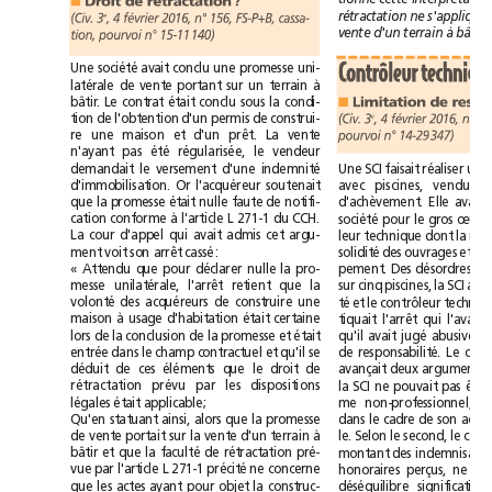
Droit
de
rétractation?
■
rétractation
ne
s'applique
Civ.
3
4février2016,
n°156,
FS-P+B,
cassa-
(
,
e
ente
d'un
terrain
à
bâtir
v
tion,
pourvoi
n°15-11140)
Contrôleur
tech
société
Une
avait
conclu
une
promesse
uni-
à
latérale
de
vente
portant
sur
un
terrain
Limitation
de
bâtir.
Le
contrat
était
conclu
sous
la
condi-
■
(Civ.
3
,
4février2016,
e
tion
de
l'obtention
d'un
permis
de
construi-
pourvoi
n°14-29347)
re
une
maison
et
d'un
prêt.
La
vente
été
n'ayant
pas
régularisée,
le
vendeur
indemnité
demandait
le
versement
d'une
Une
SCI
faisait
réaliser
un
d'immobilisation.
Or
l'acquéreur
soutenait
avec
piscines,
vendues
que
la
promesse
était
nulle
faute
de
notifi-
d'achèvement.
Elle
avait
à
société
cation
conforme
l'article
L
271-1
du
CCH.
pour
le
gros
œu
d'appel
qui
La
cour
avait
admis
cet
argu-
leur
technique
dont
la
solidité
ment
voit
son
arrêt
cassé:
des
ouvrages
et
les
«
Attendu
que
pour
déclarer
nulle
la
pro-
pement.
Des
désordres
messe
unilatérale,
l'arrêt
retient
que
la
sur
cinq
piscines,
la
SCI
a
volonté
té
des
acquéreurs
de
construire
une
et
le
contrôleur
à
qui
maison
usage
d'habitation
était
certaine
tiquait
l'arrêt
l'avait
qu'il
jugé
lors
de
la
conclusion
de
la
promesse
et
était
avait
abusive
la
contractuel
qu'il
entrée
dans
le
champ
et
se
de
responsabilité.
Le
déduit
de
ces
éléments
que
le
droit
de
avançait
deux
arguments.
rétractation
prévu
par
les
dispositions
la
SCI
ne
pouvait
pas
être
légales
était
applicable;
me
non-professionnel,
Qu'en
statuant
ainsi,
alors
que
la
promesse
dans
le
cadre
de
son
à
de
vente
portait
sur
la
vente
d'un
terrain
le.
Selon
le
second,
le
faculté
bâtir
et
que
la
de
rétractation
pré-
montant
des
précité
vue
par
l'article
L
271-1
ne
concerne
honoraires
perçus,
ne
significatif
que
les
actes
ayant
pour
objet
la
construc-
déséquilibre