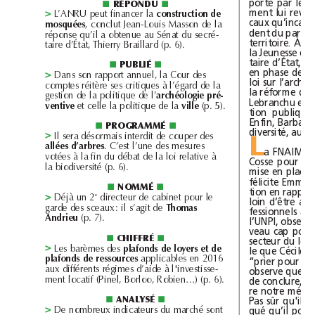
porté
par
les
répondu
■
■
ment
lui
L’ANRU
peut
financer
la
d
construction
e
>
caux
,
conclut
Jean-Louis
Masson
de
la
mosquées
dent
du
parti,
réponse
qu’il
a
obtenue
au
Sénat
du
secré-
À
territoire.
la
taire
d’État,
Thierry
Braillard
(p.6).
la
Jeunesse
et
taire
d’État,
publié
■
■
en
phase
de
Dans
son
rapport
annuel,
la
Cour
des
>
loi
sur
comptes
réitère
ses
critiques
à
l’égard
de
la
la
réforme
de
gestion
de
la
politique
de
l’
l
arc
héo
ogie
pré-
Lebranchu
en
et
celle
la
politique
de
la
(p.5).
vill
ventive
e
tion
publique
Enfin,
Barbara
programmé
■
■
diversité,
Il
sera
désormais
interdit
de
couper
des
L
>
d
b
.
C’est
l’une
des
mesures
a
llées
’ar
res
a
FNAIM
a
votées
à
la
fin
du
débat
de
la
loi
relative
à
Cosse
pour
la
biodiversité
(p.6).
mise
en
place
félicite
nommé
■
■
tion
en
e
Déjà
un
2
directeur
de
cabinet
pour
le
>
loin
d’être
garde
des
sceaux:
il
s’agit
de
h
T
omas
fessionnels
af
(p.7).
An
d
rieu
l’UNPI,
observ
veau
cap
pour
chiffré
■
■
secteur
du
Les
barèmes
des
l
d
d
l
d
p
afon
s
e
oyers
et
e
le
que
Cécile
>
l
d
d
applicables
en
2016
p
afon
s
e
ressources
“prier
pour
aux
différents
régimes
d’aide
à
l'investisse-
observe
que
la
ment
locatif
(Pinel,
Borloo,
Robien…)
(p.6).
de
conclure,
e
re
notre
mét
analysé
Pas
sûr
qu'il
■
■
De
nombreux
indicateurs
du
marché
sont
qué
qu’il
>