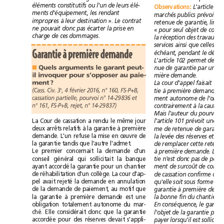
éléments
constitutifs
ou
l'un
de
leurs
élé-
Observations
:
L'article
10
rendant
ments
d'équipement,
les
prévoit
marchés
publics
la
à
contrat
impropres
leur
destination
».
Le
retenue
de
garantie,
pouvait
ne
donc
pas
écarter
la
prise
en
seul
objet
«
pour
de
charge
de
ces
dommages.
la
réception
des
travaux,
ainsi
services
que
celles
Garantie
à
première
demande
pendant
délai
échéant,
le
permet
L'article
102
de
Quels
arguments
le
garant
peut-
■
nue
de
garantie
par
une
il
invoquer
pour
s’opposer
au
paie-
mière
demande.
ment?
d'appel
faisait
La
cour
e
à
(Cass.
Civ.
3
,
4février2016,
n°160,
FS-P+B,
tie
première
demande
ment
cassation
partielle,
pourvoi
n°14-29836
et
autonome
de
contrairement
à
n°161,
FS-P+B,
rejet,
n°14-29837)
la
c
pourvoi
Mais
l'auteur
du
La
Cour
de
cassation
a
rendu
le
même
jour
prévoit
l'article
101
une
deux
arrêts
relatifs
à
la
garantie
à
première
me
de
retenue
de
garan
demande.
L'un
refuse
la
mise
en
œuvre
de
et
la
levée
des
réserves
la
garantie
tandis
que
l'autre
l'admet.
de
remplacer
cette
ret
Le
premier
concernait
la
demande
d'un
à
première
demande.
conseil
général
qui
sollicitait
la
banque
n'est
tie
donc
pas
de
ayant
accordé
la
garantie
pour
un
chantier
ment
surcoût
de
de
de
réhabilitation
d'un
collège.
La
cour
d'ap-
de
cassation
confirme
que
pel
avait
rejeté
la
demande
en
annulation
soit
qu'elle
sous
forme
de
de
la
demande
de
paiement,
au
motif
que
à
garantie
première
la
garantie
à
première
demande
est
une
la
bonne
fin
du
chantier.
obligation
totalement
autonome
du
mar-
garant
En
conséquence,
le
ché.
Elle
considérait
donc
que
la
garantie
l'objet
de
la
garantie
pour
accordée
pour
des
réserves
devait
s'appli-
lorsqu'il
est
sollicité
payer