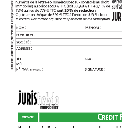
de
7
numéros
de
la
lettre
+
5
numéros
spéciaux
consacrés
au
droit
1
0
0
0
sur
4
immobilier)
au
prix
de
599
TTC
(soit
586,68
HT
+
2,1%
de
€
€
2
6
4
3
0
TVA)
au
lieu
de
779
TTC,
soit
20%
de
réduction
.
€
43
4
S
JURIS
Ci-joint
mon
chèque
de
599
TTC
à
l’ordre
de
JURIShebdo
RC
€
S,
RO
U
E
Je
recevrai
une
facture
acquittée
dès
paiement
de
ma
souscription
0
0
0
0
1
E
D
AL
:
:
T
NOM
PRÉNOM
API
C
AU
SE
S
:
FONCTION
RE
P
E
D
RL
A
S
:
L,
SOCIÉTÉ
REI
B
U
D
:
SE
ADRESSE
S
RE
P
E
D
TE
E
CI
SO
:
:
A
TÉL
FAX
L
E
D
N
O
:
MÉL
ATI
C
LI
B
U
P
°
.:
:
N
TVA
SIGNATURE
E
N
INTRACOM
U
C
F
RÉDIT
RENCONTRE