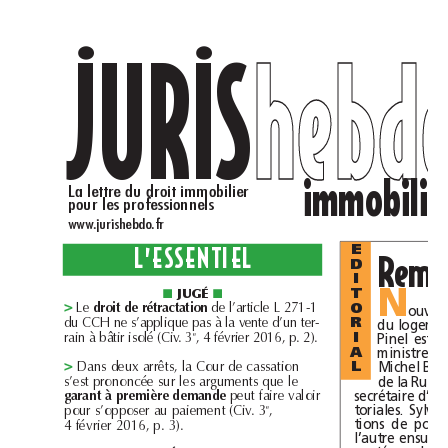
JURIS
heb
.
.
im
La
lettre
du
droit
immobilier
pour
les
professionnels
www.jurishebdo.fr
L’ESSENTIEL
E
D
I
N
jugé
T
■
■
Le
d
d
de
l’article
L
271-1
o
roit
e
rétractation
O
>
du
CCH
ne
s’applique
pas
à
la
vente
d’un
ter-
du
R
e
rain
à
bâtir
isolé
(Civ.
3
,
4février
2016,
p.
2).
Pinel
est
I
ministre
d
A
Michel
Dans
deux
arrêts,
la
Cour
de
cassation
L
>
de
la
s’est
prononcée
sur
les
arguments
que
le
secrétaire
d
d
peut
faire
valoir
à
garant
première
eman
e
toriales.
Sylvia
e
pour
s’opposer
au
paiement
(Civ.
3
,
tions
de
4février
2016,
p.3).
l’autre
ensuite