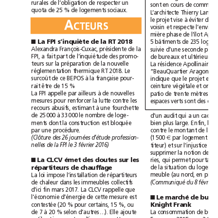
rurales
de
l’obligation
de
respecter
un
sont
en
cours
de
quota
de
25%
de
logements
sociaux.
L’architecte
Thierry
A
à
le
projet
vise
éviter
de
CTEURS
voisin
et
respecte
mière
phase
de
l’îlot
La
FPI
s’inquiète
de
la
RT
2018
■
5
bâtiments
de
235
Alexandra
François-Cuxac,
présidente
de
la
suivie
d’une
seconde
pour
FPI,
a
fait
part
de
l’inquiétude
des
promo-
de
bureaux
et
teurs
sur
la
préparation
de
la
nouvelle
La
résidence
Apollinaire
réglementation
thermique
RT
2018.
Le
“BeauQuartier
Aragon”.
à
surcoût
de
ce
BEPOS
la
française
pour-
indique
que
le
projet
est
rait
être
de
15%
ceinture
végétale
et
à
La
FPI
appelle
par
ailleurs
de
nouvelles
patio
de
trente
mètres
sur
mesures
pour
renforcer
la
lutte
contre
les
espaces
verts
sont
des
à
recours
abusifs,
estimant
une
fourchette
25000à
qui
de
33000
le
nombre
de
loge-
d’un
audit
a
un
cadre
ments
dont
la
construction
est
bloquée
bien
plus
large.
Enfin,
la
par
une
procédure.
contre
le
montant
de
la
(Clôture
des
26
journées
d’étude
profession-
(1500
€
par
logement
no
nelles
de
la
FPI
le
3février2016)
titeur)
et
sur
l’injustice
de
supprimer
la
notion
de
qui
La
CLCV
émet
des
doutes
sur
les
ries,
permet
pourtant
■
répartiteurs
de
chauffage
de
la
situation
du
loi
meuble
(au
nord,
en
La
impose
l’installation
de
répartiteurs
(Communiqué
du
de
chaleur
dans
les
immeubles
collectifs
d’ici
fin
mars2017.
La
CLCV
rappelle
que
Le
marché
de
l’économie
d’énergie
de
cette
mesure
est
■
Knight
Frank
contestée
(20%
pour
certains,
15%,
ou
à
de
7
20%
selon
d’autres…).
Elle
ajoute
La
consommation
de