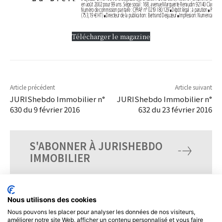
en
août2002
pour
99
ans.
Siège
social:
168,
avenue
Marguerite
Renaudin
92140
Clamart
■
Numéro
de
commission
paritaire:
CPPAP
n°0219
I
80129
Dépôt
légal:
à
parution
Prix
de
■
■
HT)
Bertrand
(753,19
€
Directeur
de
la
publication:
Desjuzeur
Impression:
Numerica
■
■
Télécharger le magazine
Article précédent
Article suivant
JURIShebdo Immobilier n°
JURIShebdo Immobilier n°
630 du 9 février 2016
632 du 23 février 2016
S'ABONNER À JURISHEBDO
IMMOBILIER
Nous utilisons des cookies
Nous pouvons les placer pour analyser les données de nos visiteurs,
améliorer notre site Web, afficher un contenu personnalisé et vous faire