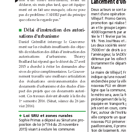
Lancement
d’une
▲
déclarer,
six
mois
plus
tard,
que
cet
équipe-
ment
est
en
fait
une
mosquée,
cela
ne
pose
Deux
acteurs
se
sont
ment
d’une
opération
de
pas
de
problème:
l’ANRU
part
du
principe
Villejuif:
Promo
Gerim,
que
cela
ne
la
regarde
pas.”
qui
promotion
réalise
500
an
et
le
groupe
Legendre,
Délai
d’instruction
des
autori-
■
4000
logements
par
an.
sations
d’urbanisme
t
ée
le
11février
par
leurs
tifs:
Yves
Jouitteau
et
Daniel
Grémillet
interroge
le
Gouverne-
Les
deux
sociétés
vienne
ment
sur
les
résultats
insuffisants
des
objec-
à
2
de
droits
75000
m
tifs
de
réduction
des
délais
d’instruction
des
l’aménageur,
la
SADEV
94.
autorisations
d’urbanisme.
Thierry
détenue
par
les
Braillard
lui
répond
que
le
décret
du
27avril
(notamment
le
2015
a
cherché
à
éviter
les
demandes
abu-
Marne.
sives
de
pièce
complémentaires.
Le
Gouver-
F
Le
maire
de
Villejuif,
nement
travaille
une
meilleure
articulation
indique
qu’une
nouvelle
des
évaluations
environnementales
des
enclenchée
pour
la
ville
nouveau
PLU
en
décem
documents
d’urbanisme
et
des
études
d’im-
ligne
que
la
commune,
pact
des
projets
que
ces
documents
autori-
le
métro
sera,
avec
la
sent.
Ces
travaux
doivent
aboutir
à
la
fin
du
prolongement
de
la
ligne
semestre
2016.
(Sénat,
séance
du
26jan-
1
er
équipée
en
transports
vier2016).
jets
sont
en
cours,
comme
Parc,
autour
de
l’Institut
◆
Loi
SRU
et
zones
rurales
ville
comporte
un
quartier
déposé
Sophie
Primas
a
au
Sénat
une
pro-
nouveau
PLU
préserve
les
loi
position
de
(n°194
du
25novembre
il
pavillonnaires,
promeut
2015)
à
visant
exclure
les
communes
Ainsi
tion
de
logements.