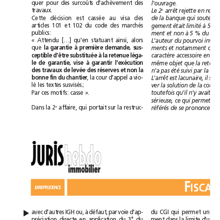
quer
pour
des
surcoûts
d'achèvement
des
l'ouvrage.
travaux.
arrêt
e
rejette
en
Le
2
Cette
décision
est
cassée
au
visa
des
qui
sout
de
la
banque
articles101
et102
du
code
des
marchés
gement
était
limité
à
5
%
publics:
ment
et
à
non
5
%
du
«
Attendu
[…]
qu'en
statuant
ainsi,
alors
pourvoi
L'auteur
du
que
à
et
notamment
la
garantie
première
demande,
sus-
ments
que
à
ceptible
d'être
substituée
la
retenue
léga-
caractère
accessoire
en
ce
à
objet
le
de
garantie,
vise
garantir
l'exécution
même
que
la
r
été
suivi
des
travaux
de
levée
des
réserves
et
non
la
n'a
pas
par
la
,
la
cour
d'appel
a
vio-
L'arrêt
est
il
bonne
fin
du
chantier
lacunaire,
se
lé
les
textes
susvisés;
ver
la
solution
de
la
cour
Par
ces
motifs:
casse
».
qu'il
avait
toutefois
n'y
p
qui
permettait
sérieuse,
ce
affaire,
qui
portait
sur
la
restruc-
Dans
la
2
e
référés
de
se
prononcer.
F
JURISPRUDENCE
avec
d'autres
IGH
ou,
à
défaut,
par
voie
d'ap-
du
CGI
qui
permet
un
▲
préciation
directe
en
application
du
3°
du
ment
dans
la
limite
d'un