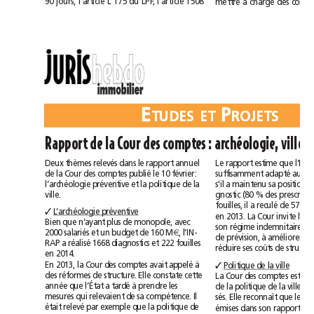
90
jours,
l'article
L
175
du
LPF,
l'article
1508
mettre
à
charge
des
E
P
TUDESET
ROJETS
Rapport
de
la
Cour
des
comptes:
archéologie,
ville
Deux
thèmes
relevés
dans
le
rapport
annuel
Le
rapport
estime
que
de
la
Cour
des
comptes
publié
le
10février:
suffisamment
adapté
au
l’archéologie
préventive
et
la
politique
de
la
s'il
a
maintenu
sa
position
ville.
gnostic
(80%
des
fouilles,
il
a
reculé
de
57%
L’archéologie
préventive
✓
en
2013.
La
Cour
invite
Bien
que
n’ayant
plus
de
monopole,
avec
son
régime
indemnitaire,
à
2000
salariés
et
un
budget
de
160
M
,
l’IN-
€
de
prévision,
à
améliorer
sa
RAP
a
réalisé
1668
diagnostics
et
222
fouilles
réduire
ses
coûts
de
en
2014.
En
2013,
la
Cour
des
comptes
avait
appelé
à
Politique
de
la
ville
✓
des
réformes
de
structure.
Elle
constate
cette
La
Cour
des
comptes
estim
année
que
l’État
a
tardé
à
prendre
les
de
la
politique
de
la
ville
mesures
qui
relevaient
de
sa
compétence.
Il
sés.
Elle
reconnaît
que
les
était
relevé
par
exemple
que
la
politique
de
émises
dans
son
rapport
de