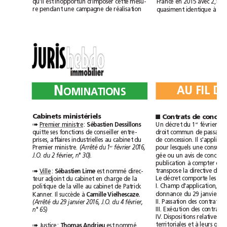
qu’il
est
inopportun
d’imposer
cette
mesu-
France
en
2015
avec
à
re
pendant
une
campagne
de
réalisation
quasiment
identique
c
N
AU
FIL
D
OMINATIONS
Cabinets
ministériels
Contrats
de
■
Un
décret
du
1
février
f
Premier
ministre
:
er
Sébastien
Dessillons
➠
droit
commun
de
pass
quitte
ses
fonctions
de
conseiller
entre-
prises,
affaires
industrielles
au
cabinet
du
de
concession.
Il
s'appli
Premier
ministre.
pour
lesquels
une
er
(Arrêté
du
1
février
2016,
gée
ou
un
avis
de
J.O.
du
2février,
n°30).
publication
à
compter
du
transpose
la
directive
du
Ville
:
est
nommé
direc-
Sébastien
Lime
➠
Le
décret
comporte
les
teur
adjoint
du
cabinet
en
charge
de
la
I.
Champ
d'application,
qu
politique
de
la
ville
au
cabinet
de
Patrick
donnance
du
Kanner.
Il
succède
à
Camille
Vielhescaze.
II.
Passation
des
contrats
(Arrêté
du
29janvier2016,
J.O.
du
4février,
III.
Exécution
des
contrats
n°65)
IV.
Dispositions
relatives
territoriales
et
à
leurs
Justice
:
est
nommé
Thomas
Andrieu
➠