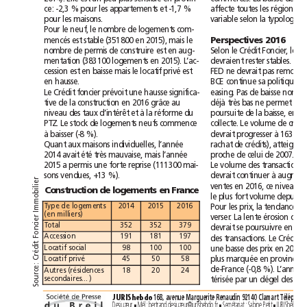
ce:
-2,3%
pour
les
appartements
et
-1,7%
affecte
toutes
les
régions
pour
les
maisons.
variable
selon
la
typologie
Pour
le
neuf,
le
nombre
de
logements
com-
mencés
est
stable
(351800
en
2015),
mais
le
Perspectives
2016
nombre
de
permis
de
construire
est
en
aug-
Selon
le
Crédit
Foncier,
les
mentation
(383100
logements
en
2015).
L’ac-
devraient
rester
stables.
Pas
cession
est
en
baisse
mais
le
locatif
privé
est
FED
ne
devrait
pas
re
en
hausse.
BCE
continue
sa
politique
Le
Crédit
foncier
prévoit
une
hausse
significa-
easing.
Pas
de
baisse
non
tive
de
la
construction
en
2016
grâce
au
déjà
très
bas
ne
permet
pas
niveau
des
taux
d’intérêt
et
à
la
réforme
du
poursuite
de
la
baisse,
en
PTZ.
Le
stock
de
logements
neufs
commence
collecte.
Le
volume
de
à
baisser
(-8%).
devrait
progresser
à
Quant
aux
maisons
individuelles,
l’année
rachat
de
crédits),
atteign
2014
avait
été
très
mauvaise,
mais
l’année
proche
de
celui
de
2007.
2015
a
permis
une
forte
reprise
(111300
mai-
Le
volume
des
transactions
sons
vendues,
+13%).
devrait
continuer
à
r
e
ventes
en
2016,
ce
niveau
i
l
Construction
de
logements
en
France
i
b
le
plus
fort
volume
depuis
o
m
Type
de
logements
2014
2015
2016
Pour
les
prix,
la
tendance
n
m
(en
milliers)
I
verser.
La
lente
érosion
r
e
Total
352
352
379
i
devrait
se
poursuivre
en
c
n
o
Accession
191
181
197
des
transactions.
Le
Crédit
F
t
Locatif
social
98
100
100
i
une
basse
des
prix
en
2016
d
é
r
Locatif
privé
45
50
58
plus
marquée
en
province
C
:
de-France
(-0,8%).
L’année
e
Autres
(résidences
18
20
24
c
r
secondaires…)
u
térisée
par
un
dégel
des
o
S
168,
avenue
Marguerite
Renaudin
92140
Clamart
JURIShebdo
Desjuzeur
Mél:
bertrand.desjuzeur@jurishebdo.fr
Secrétariat:
Sabine
Petit
JURIShebdo
■
■
■