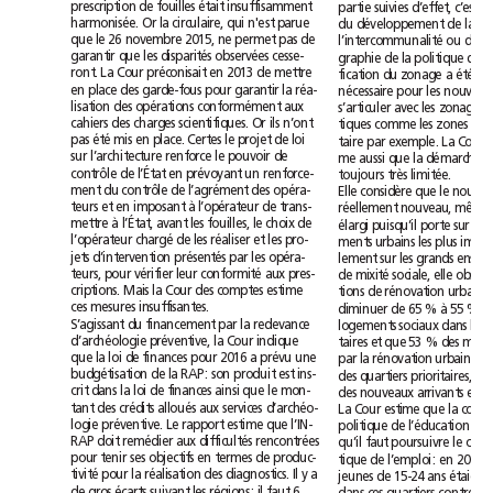
prescription
de
fouilles
était
insuffisamment
partie
suivies
d’effet,
c’est
l
harmonisée.
Or
la
circulaire,
qui
n'est
parue
du
développement
de
la
que
le
26novembre
2015,
ne
permet
pas
de
l’intercommunalité
ou
de
la
garantir
que
les
disparités
observées
cesse-
graphie
de
la
politique
de
l
ront.
La
Cour
préconisait
en
2013
de
mettre
fication
du
zonage
a
été
en
place
des
garde-fous
pour
garantir
la
réa-
nécessaire
pour
les
lisation
des
opérations
conformément
aux
s’articuler
avec
les
zonages
cahiers
des
charges
scientifiques.
Or
ils
n’ont
tiques
comme
les
zones
pas
été
mis
en
place.
Certes
le
projet
de
loi
taire
par
exemple.
La
Cour
sur
l’architecture
renforce
le
pouvoir
de
me
aussi
que
la
démarche
contrôle
de
l’État
en
prévoyant
un
renforce-
toujours
très
limitée.
ment
du
contrôle
de
l’agrément
des
opéra-
Elle
considère
que
le
teurs
et
en
imposant
à
l’opérateur
de
trans-
réellement
nouveau,
même
mettre
à
l’État,
avant
les
fouilles,
le
choix
de
élargi
puisqu’il
porte
sur
les
l’opérateur
chargé
de
les
réaliser
et
les
pro-
ments
urbains
les
plus
jets
d’intervention
présentés
par
les
opéra-
lement
sur
les
grands
teurs,
pour
vérifier
leur
conformité
aux
pres-
de
mixité
sociale,
elle
o
criptions.
Mais
la
Cour
des
comptes
estime
tions
de
rénovation
urbaine
ces
mesures
insuffisantes.
diminuer
de
65%
à
55%
la
S’agissant
du
financement
par
la
redevance
logements
sociaux
dans
les
d’archéologie
préventive,
la
Cour
indique
taires
et
que
53%
des
que
la
loi
de
finances
pour
2016
a
prévu
une
par
la
rénovation
urbaine
budgétisation
de
la
RAP:
son
produit
est
ins-
des
quartiers
prioritaires,
crit
dans
la
loi
de
finances
ainsi
que
le
mon-
des
nouveaux
arrivants
est
tant
des
crédits
alloués
aux
services
d’archéo-
La
Cour
estime
que
la
logie
préventive.
Le
rapport
estime
que
l’IN-
politique
de
l’éducation
est
RAP
doit
remédier
aux
difficultés
rencontrées
qu’il
faut
poursuivre
le
pour
tenir
ses
objectifs
en
termes
de
produc-
tique
de
l’emploi:
en
2013,
tivité
pour
la
réalisation
des
diagnostics.
Il
y
a
jeunes
de
15-24
ans
étaient
de
gros
écarts
suivant
les
régions:
il
faut
6
dans
ces
quartiers
contre