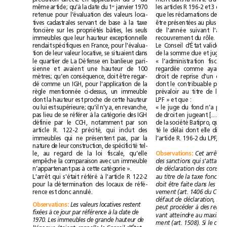
janvier
1970
même
article;
qu’à
la
date
du
1
les
articles
R
196-2
et
3
du
er
retenue
pour
l’évaluation
des
valeurs
loca-
que
les
réclamations
des
ives
cadastrales
servant
de
base
à
la
taxe
t
ê
tre
présentées
au
plus
t
foncière
sur
les
propriétés
bâties,
les
seuls
de
l'année
suivant
immeubles
que
leur
hauteur
exceptionnelle
recouvrement
du
rôle.
rendait
spécifiques
en
France,
pour
l'évalua-
Le
Conseil
d’État
valide
l
tion
de
leur
valeur
locative,
se
situaient
dans
de
la
somme
due
et
juge
le
quartier
de
La
Défense
en
banlieue
pari-
«
l’administration
fiscale
sienne
et
avaient
une
hauteur
de
100
regardée
comme
ayant
mètres;
qu’en
conséquence,
doit
être
regar-
droit
de
reprise
d’un
dé
comme
un
IGH,
pour
l'application
de
la
dont
le
contribuable
règle
mentionnée
ci-dessus,
un
immeuble
prévaloir
au
titre
de
dont
la
hauteur
est
proche
de
cette
hauteur
LPF
»
et
que
:
ou
lui
est
supérieure;
qu’il
n’y
a,
en
revanche,
«
le
juge
du
fond
n’a
pas
pas
lieu
de
se
référer
à
la
catégorie
des
IGH
de
droit
en
jugeant
[…]
définie
par
le
CCH,
notamment
par
son
de
la
société
Batipro,
qui
article
R.
122-2
précité,
qui
inclut
des
té
le
délai
dont
elle
immeubles
qui
ne
présentent
pas,
par
la
l’article
R.
196-2
du
LPF,
nature
de
leur
construction,
de
spécificité
tel-
Observations
le,
au
regard
de
la
loi
fiscale,
qu’elle
Cet
arrêt
:
empêche
la
comparaison
avec
un
immeuble
des
sanctions
qui
n’appartenant
pas
à
cette
catégorie
».
de
déclaration
des
L'arrêt
qui
s'était
référé
à
l'article
R
122-2
au
titre
de
la
taxe
fon
pour
la
détermination
des
locaux
de
réfé-
doit
être
faite
dans
les
90
rence
est
donc
annulé.
vement
(art.
1406
du
CGI).
défaut
de
déclaration,
Observations
Les
valeurs
locatives
restent
:
peut
procéder
à
des
fixées
à
ce
jour
par
référence
à
la
date
de
vant
atteindre
au
ma
1970.
Les
immeubles
de
grande
hauteur
de
ment
(art.
1508).
Si
le