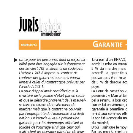
G
-
ARANTIE
JURISPRUDENCE
turation
d'un
EHPAD,
dont
▲
rance
pour
les
personnes
la
responsa-
admis
la
mise
en
œuvre
d
bilité
peut
fondement
être
engagée
sur
le
5
%
du
marché
mais
la
et
des
articles1792
suivants
du
code
civil.
accordé
la
garantie
contrat
L'article
L
243-8
impose
au
de
ouvait
pas
être
mise
en
p
c
ontenir
des
garanties
au
moins
équiva-
de
5
%
de
chaque
à
contrat
lentes
celles
du
type
prévues
par
payé.
l'article
A
243-1.
La
Cour
de
cassation
va
d'appel
avait
considéré
La
cour
que
la
paiement.
«
Mais
attendu
n'était
structure
de
la
piscine
pas
en
cause
pel
a
retenu,
à
bon
droit,
et
provenait
que
le
désordre
de
la
mauvai-
contestation
sérieuse,
que
revêtement
se
mise
en
œuvre
du
de
contrat
couvrait
à
marbre;
mais
que
le
ne
garantie
première
l'impropriété
à
limité
pas
de
l'immeuble
sa
desti-
aux
sommes
la
société
Armor
alu
prévoit
à
nation.
Or
l'article
A
243-1
une
mais
;
affectant
marché
garantie
pour
les
dommages
la
du
D'où
il
suit
que
le
moyen
solidité
ainsi
qui
de
l'ouvrage
que
ceux
Par
ces
motifs:
rejette
».
affectent
«
les
ouvrages
dans
l'un
de
leurs