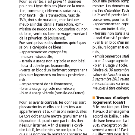
il
pour
une
période
compris
Pour
les
ventes,
est
prévu
11
données
mestres.
Les
données
ne
pour
tout
type
de
biens
(date
de
la
muta-
mettre
d'identifier
tion,
commune,
références
cadastrales,
arrêté
e
Le
2
précise
les
montant
HT
de
la
transaction,
taux
de
concernées,
pour
les
8
TVA,
droits
de
mutation,
montant
des
-
appartement
en
meubles
inclus
dans
la
transaction,
com-
-
maison
individuelle,
mission
de
négociation,
occupation
ou
non
à
-
terrains
non
bâtis
usa
du
bien,
vente
du
bien
en
viager,
montant
local
d'activité
-
de
la
privation
de
jouissance).
-
vente
en
bloc
d'un
Puis
sont
prévues
des
données
spécifiques
plusieurs
logements
ou
selon
la
catégorie
de
biens:
nels,
-
appartement
en
copropriété,
-
emplacement
de
-
maison
individuelle,
à
à
-
bien
usage
agricole
no
-
terrain
usage
non
agricole
et
non
bâti,
à
local
d'activité
-
bien
usage
viticole.
-
professionnelle,
(Arrêté
du
-
vente
en
bloc
d'un
bâtiment
comprenant
cation
de
l'article
5
du
plusieurs
logements
ou
locaux
profession-
3septembre
2013
relatif
a
nels,
nées
notariales
sur
les
-
emplacement
de
stationnement,
meubles
à
titre
onéreux,
à
-
bien
usage
agricole
non
viticole,
à
-
bien
usage
viticole
(hors
Ile-de-France).
Travaux
■
logement
locatif
Pour
les
avants
contrats
,
les
données
sont
Si
plus
succinctes
et
elles
sont
limitées
aux
le
locataire
peut
il
appartements
et
aux
maisons
individuelles.
travaux
d'aménagement
à
accord
Le
CSN
doit
ensuite
mettre
gratuitement
du
bailleur,
loi
disposition
du
public
une
partie
des
don-
de
transformation.
La
nées
sur
internet.
Afin
d'assurer
la
confi-
2015
d'adaptation
de
la
modifié
dentialité,
les
données
ne
sont
publiées
sement
a
l'article
si
que
le
nombre
de
mutations
occurrentes
6juillet
1989
pour
faciliter