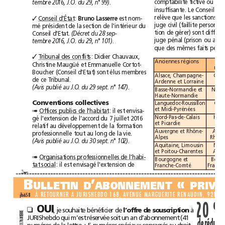
comptabilité
fictive
ou
tembre2016,
J.O.
du
29,
n°99).
insuffisante.
Le
Conseil
relève
que
les
sanctions
Conseil
d’État
:
est
nom-
✓
Bruno
Lasserre
juge
civil
(faillite
mé
président
de
la
section
de
l'intérieur
du
tion
de
gérer)
sont
Conseil
d'Etat.
(Décret
du
28sep-
juge
pénal
(prison
ou
tembre2016,
J.O.
du
29,
n°101).
que
des
mêmes
faits
Tribunal
des
conflits
:
Didier
Chauvaux,
✓
Anciennes
régions
Christine
Maugüé
et
Emmanuelle
Cortot-
Boucher
(Conseil
d'Etat)
sont
élus
membres
Alsace,
Champagne-
de
ce
Tribunal.
Ardenne
et
Lorraine
(Avis
publié
au
J.O.
du
29
sept.
n°147).
Basse-Normandie
et
Haute-Normandie
Conventions
collectives
Languedoc-Roussillon
et
Midi-Pyrénées
Offices
publics
de
l'habitat
:
il
est
envisa-
➠
Nord-Pas-de-Calais
gé
l'extension
de
l’accord
du
7juillet
2016
et
Picardie
relatif
au
développement
de
la
formation
Auvergne
et
Rhône-
professionnelle
tout
au
long
de
la
vie.
Alpes
(Avis
publié
au
J.O.
du
30
sept.
n°102).
Aquitaine,
Limousin
et
Poitou-Charentes
Organisations
professionnelles
de
l'habi
-
➠
Bourgogne
et
tat
social
:
il
est
envisagé
l'extension
de
Franche-Comté
✁
B
’
«
ULLETIND
ABONNEMENT
À
RETOURNER
A
JURISHEBDO
168,
AVENUE
MARGUERITE
RENAUDIN,
92140
jhi658
20%
OUI
,
je
souhaite
bénéficier
de
à
❑
l’offre
de
souscription
RE
R
JURIShebdo
qui
m’est
réservée
soit
un
an
d’abonnement
(41
TE
AN
de
N
7
numéros
de
la
lettre
+
5
numéros
spéciaux
consacrés
au
droit
1
0