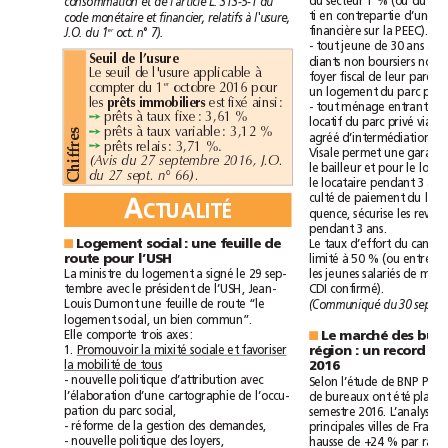
du
secteur
1%
(ou
du
consommation
et
de
l'article
L.
313-5-1
du
ti
en
contrepartie
d’une
code
monétaire
et
financier,
relatifs
à
l'usure,
financière
sur
la
PEEC).
er
J.O.
du
1
oct.
n°7).
-
tout
jeune
de
30
ans
au
Seuil
d
l
e
’usure
diants
non
boursiers
non
l
d
l
l
bl
à
Le
seui
e
'usure
app
ica
e
fiscal
parent)
foyer
de
leur
d
b
er
compter
u
1
octo
re
2016
pour
un
logement
du
parc
l
immo
fixé
es
prêts
biliers
est
ainsi:
-
tout
ménage
entrant
à
3,61 %
prêts
taux
fixe:
➙
locatif
privé
du
parc
via
u
bl
à
3,12 %
prêts
taux
varia
e:
➙
s
agréé
d’intermédiation
e
l
r
prêts
re
ais:
3,71 %.
➙
f
Visale
permet
une
ga
f
(Avis
du
27septembre
2016,
J.O.
i
h
le
bailleur
et
pour
le
du
27
sept.
n°66).
C
le
locataire
pendant
3
ans
A
culté
de
paiement
du
l
CTUALITÉ
quence,
sécurise
les
pendant
3
ans.
Logement
social:
une
feuille
de
■
Le
taux
d’effort
du
limité
à
route
pour
l’USH
50%
(ou
entre
3
signé
La
ministre
du
logement
a
le
29sep-
les
jeunes
salariés
de
tembre
avec
le
président
de
l’USH,
Jean-
CDI
confirmé).
Louis
Dumont
une
feuille
de
route
“le
(Communiqué
du
logement
social,
un
bien
commun”.
Elle
comporte
trois
axes:
Le
marché
des
■
mixité
1.
Promouvoir
la
sociale
et
favoriser
région
:
un
record
au
mobilité
la
de
tous
2016
-
nouvelle
politique
d’attribution
avec
Selon
l’étude
de
BNP
l’élaboration
d’une
cartographie
de
l’occu-
été
de
bureaux
ont
placés
pation
du
parc
social,
semestre
2016.
L’analyse
-
réforme
de
la
gestion
des
demandes,
principales
villes
de
Fr
-
nouvelle
politique
des
loyers,
hausse
de
+24%
par