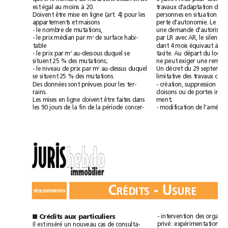
égal
à
est
au
moins
20.
travaux
d'adaptation
du
4)
Doivent
être
mise
en
ligne
(art.
pour
les
personnes
en
situation
de
appartements
et
maisons
perte
d'autonomie.
Le
-
le
nombre
de
mutations,
une
demande
2
de
surface
habi-
-
le
prix
médian
par
m
par
LR
avec
AR,
le
silence
à
table
dant
4
mois
équivaut
u
duquel
2
-
le
prix
par
m
au-dessous
se
tacite.
Au
départ
du
situent
25%
des
mutations;
ne
peut
exiger
une
remise
duquel
2
au-dessus
-
le
niveau
de
prix
par
m
Un
décret
du
29
sept
se
situent
25%
des
mutations.
limitative
des
travaux
Des
données
sont
prévues
pour
les
ter-
-
création,
suppression
ou
rains.
cloisons
ou
de
portes
Les
mises
en
ligne
doivent
être
faites
dans
ment;
les
90
jours
de
la
fin
de
la
période
concer-
-
modification
de
C
-
U
RÉDITS
SURE
RÉGLEMENTATION
-
intervention
des
Crédits
aux
particuliers
■
Il
inséré
privé:
expérimentation
est
un
nouveau
cas
de
consulta-