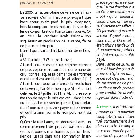
écrit
rendant
p
reuve
par
pourvoi
n°15-20177)
n'ava
que
l'autre
fraction
avait
La
Cour
de
cassation
notarié
En
2005,
un
acte
de
vente
de
la
moi-
motif
déduisant
«
qu'en
tié
indivise
d'un
immeuble
prévoyait
que
commencement
de
preu
payé
l'acquéreur
avait
le
prix
comptant,
seul
versement
effectué
comptabilité
hors
la
du
notaire,
le
vendeur
[acquéreur]
SCI
entre
les
lui
en
consentant
quittance
sans
réserve.
Or
d'appel
violé
la
cour
a
assigné
en
2011,
le
vendeur
avait
son
civil]
code
».
Dans
cette
acquéreur
en
résolution
de
la
vente,
faute
était
plus
hasardeux
de
de
paiement
du
prix.
paiement
partiel
d'un
de
qui
L'arrêt
avait
admis
la
demande
est
cas-
en
déduire
que
le
solde
sé:
payé.
«
Vu
l'article
1347
du
code
civil;
l'arrêt
Dans
de
2016,
la
Attendu
que
constitue
un
commencement
à
reur
l'huissier
(non
qui
de
preuve
par
écrit
tout
acte
émane
de
rendait
pouvoir
régler
plu
celui
lequel
contre
la
demande
est
formée
défaut
paiement
le
de
qui
rend
allégué
[…]
et
vraisemblable
le
fait
de
cassation
ne
l'a
pas
Attendu
que
pour
prononcer
la
résolution
Cet
élément
de
preuve
me
de
la
vente,
l'arrêt
retient
que
M
A.
a
fait
pour
combattre
la
valeur
à
délivrer,
le
27juillet
2011,
M.
T.
une
som-
figurant
dans
l'acte
de
mation
de
payer
le
prix
convenu
dans
l'acte
ou
de
justifier
de
son
règlement,
que
celui-
Il
est
A
retenir:
difficile
au
ci
a
répondu
ne
pouvoir
payer
cette
somme
paiement
prouver
qu'un
qu'il
ainsi
et
a
admis
le
non-paiement
du
comptabilité
du
notaire
n
prix;
contrairement
à
tué,
ce
ainsi
Qu'en
statuant
ainsi,
en
déduisant
un
dans
un
acte.
La
simple
commencement
de
preuve
par
écrit
des
teur
mentionnée
par
seules
réponses
mentionnées
par
un
huis-
est
mation
de
payer
sier
de
justice
dans
une
sommation
inter-