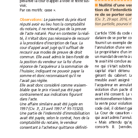
d'appel
violé
pellative
la
cour
a
le
texte
sus-
Nullité
d’une
vente
■
visé;
tion
de
l’interdiction
Par
ces
motifs:
casse
».
re
de
se
porter
e
(Civ.
3
,
29
sept.
2016,
paiement
étant
Observations
:
Le
du
prix
tion
partielle,
pourvoi
réputé
comptabilité
avoir
eu
lieu
hors
la
il
relevait
du
notaire,
ne
pas
de
la
preuve
civil
L’article
1596
du
code
de
l'acte
notarié.
Pour
en
contester
la
réali-
dataire
de
se
porter
il
n'était
té,
donc
pas
nécessaire
de
recourir
fournit
un
exemple
des
à
la
procédure
d'inscription
de
faux.
La
l’annulation
d’une
vente
d'appel
avait
jugé
qu'il
suffisait
cour
de
Le
propriétaire
d'un
droit
recourir
aux
modes
de
preuve
de
à
un
mandat
de
vente
un
avait
bien-fondé
commun.
Elle
admis
le
de
été
te
avait
conclue
au
foi
la
position
du
vendeur
sur
la
d'une
qui
ne
s'était
substituée
à
réponse
de
l'acquéreur
la
sommation
de
capital
était
détenu
indiquant
l'huissier,
ne
pouvoir
payer
la
gérant
du
cabinet.
Le
et
reconnaissant
qu'il
somme
donc
ne
assigné
meuble
avait
tan
l'avait
pas
réglée.
l'acquéreur
en
annulation
avait
considéré
Elle
donc
comme
vraisem-
violation
d'un
pacte
de
n'avait
été
payé
blable
que
le
prix
pas
été
avait
consenti.
Le
contrairement
figurant
aux
indications
ventionnellement
dans
l'acte.
la
vente
pour
violation
d
avait
été
Une
affaire
similaire
jugée
en
il
code
civil,
obtient
gain
avril
n°
e
,
23
1997
95-15520).
1997
(Civ.
3
La
Cour
de
cassation
l'indemnité
Une
partie
de
d'immobilisation
qui
avait
admis
avait
été
payée,
selon
le
contrat,
hors
de
la
«
Mais
attendu
qu'ay
comptabilité
du
notaire,
le
vendeur
[vendeurs]
consorts
B.
consentant
à
l'acheteur
quittance
définiti-