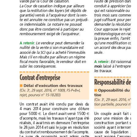
validé
par
la
Cour
de
cassation.
Faute
de
précision
dans
le
conduit
à
La
Cour
de
cassation
indique
par
ailleurs
apprécier
(et
qui
est
que
la
restitution
des
loyers
dépôts
de
raisonnable
ou
garantie)
à
dont
versés
l'acquéreur
la
ven-
trois
mois
sans
commen
est
jugé
suffisant
te
annulée
ne
constitue
pas
un
préjudi-
pour
pouvait
ce
indemnisable.
Le
notaire
ne
demander
la
résolution
d
condamné
à
rejet
donc
pas
être
participer
au
Cour
approuve
le
de
remboursement
exigé
de
l'acquéreur.
météorologique
en
raison
l'arrêt
la
preuve
enfin,
s'e
peut
A
retenir:
Le
vendeur
demander
la
qu'une
modification
nullité
si
est
accord
de
la
vente
son
mandataire
un
des
deux
partie
associé
qui
acheté
de
la
SCI
a
l'immeuble.
seule.
s'il
Mais
en
résulte
par
ailleurs
un
régime
fiscal
doit
Est
A
retenir:
moins
favorable,
le
vendeur
en
raisonnable
laissé
à
subir
les
conséquences.
mois
les
travaux.
Contrat
d'entreprise
Responsabilité
des
Délai
d’exécution
des
travaux
■
Opposabilité
du
e
(Civ.
3
,
29
sept.
2016,
n°1009,
FS-P+B+I,
■
tise
rejet,
pourvoi
n°15-18283)
e
(Civ.
3
,
29
sept.
2016,
été
tion
partielle,
pourvoi
Un
contrat
avait
conclu
par
devis
du
2014
4mars
pour
construire
une
clôture
5000
versé
1500
pour
€
.
Le
client
avait
€
Un
couple
avait
fait
été
d'acompte,
mais
les
travaux
n'ayant
pas
pour
une
mission
de
il
réalisés,
avait
mis
en
demeure
l'entreprise
construction
portant
sur
2014
saisi
société
le
28juin
et
le
juge
en
résolution
ayant
interrompu
du
contrat
et
remboursement
de
l'acompte.
cause
de
liquidation
proximité
assigné