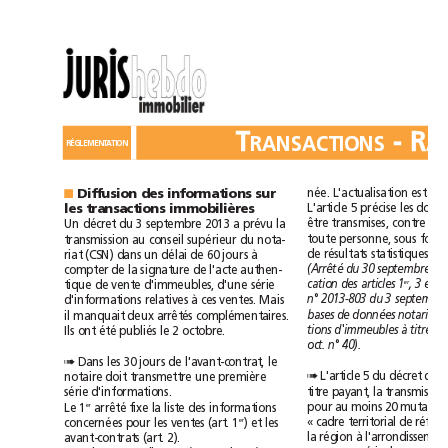
T
-
R
RANSACTIONS
RÉGLEMENTATION
née.
L'actualisation
est
Diffusion
des
informations
sur
■
L'article
5
précise
les
les
transactions
immobilières
être
transmises,
contre
Un
décret
du
3septembre
2013
a
prévu
la
conseil
toute
personne,
sous
f
transmission
au
supérieur
du
nota-
d
(CSN)
délai
à
e
résultats
statistiques.
riat
dans
un
de
60
jours
(Arrêté
du
compter
de
la
signature
de
l'acte
authen-
er
cation
des
articles
1
,
3
et
4
tique
de
vente
d'immeubles,
d'une
série
n°2013-803
du
3septembr
à
d'informations
relatives
ces
ventes.
Mais
bases
de
données
notariales
il
manquait
deux
arrêtés
complémentaires.
tions
d'immeubles
à
titre
été
Ils
ont
publiés
le
2octobre.
oct.
n°40).
Dans
les
30
jours
de
l'avant-contrat,
le
➠
L'article
5
du
décret
de
➠
notaire
doit
transmettre
une
première
titre
payant,
la
transmissi
série
d'informations.
arrêté
pour
au
moins
20
er
Le
1
fixe
la
liste
des
informations
territorial
)
«
cadre
de
e
r
concernées
pour
les
ventes
(art.
1
et
les
à
la
région
l'ar
avant-contrats
(art.
2).