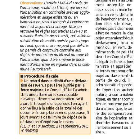
de
soumettre
à
au
Observations
:
L'article
L146-4
du
code
de
ment
susceptible
de
relatif
qui
prescrit
l'urbanisme,
au
littoral,
lieux;
que
si
le
ministre
continuité
l'urbanisation
en
avec
les
agglo-
ainsi,
en
vertu
de
l’article
et
mérations
village
existants
ou
en
de
l’environnement,
à
hameaux
nouveaux
intégrés
l'environne-
tion
d’un
site
classé,
sa
ment
est
aujourd'hui
abrogé.
Mais
on
s’étend
pas
à
des
mesures
et
retrouve
les
règles
aux
articles
L121-10
effet
de
rendre
le
Il
cet
qui
suivants.
résulte
de
arrêt,
valide
la
objet
et
seraient
substitution
de
motifs
opérée
par
les
juges
déclassement,
total
ou
peut
du
fond,
que
le
maire
ne
pas
délivrer
ment
qui,
en
vertu
de
un
permis
de
construire
contraire
aux
même
code,
ne
peut
être
littoral
règles
de
protection
du
du
code
de
décret
en
Conseil
d’État;
quand
l'urbanisme,
bien
même
le
docu-
la
légalité
d’une
ment
d'urbanisme
en
vigueur
dans
sa
com-
ministre
et
apprécier
si
mune
l'autoriserait.
autorisés
ont
pour
effet
d
objet
au
classement
du
Procédure
fiscale
■
partie
de
celui-ci,
il
Un
❘◗
retard
dans
le
dépôt
d’une
déclara-
administratif
d’apprécier
peut
être
justifié
par
la
tion
de
revenus
de
l’opération
autorisée,
.
Le
Conseil
d’État
l’a
admis
force
majeure
dans
une
affaire
où
le
contribuable
nature,
à
son
ampleur
et
n’avait
pu
déposer
sa
déclaration
car
il
tiques,
en
tenant
compte
avait
fait
l’objet
d’une
perquisition
ayant
terrain
concerné
par
les
donné
lieu
à
la
saisie
de
la
totalité
des
du
site
ainsi
que,
le
cas
documents
comptables
en
sa
possession,
9
re
des
compensations
jours
avant
la
date
limite
de
dépôt
de
la
sion
de
l’opération
et
déclaration
d’impôt
sur
le
revenu.
droit
des
travaux
ou
et
e
e
10
sections,
21septembre
2016,
(CE,
9
l’embellissement
ou
à
n°386250).
site
».