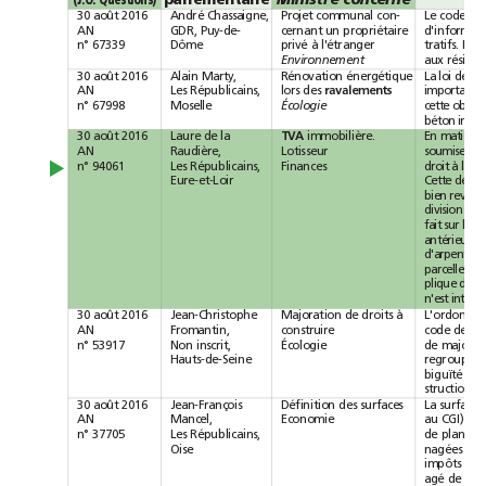
(J.O.
Questions)
parlementaire
30août
2016
André
Chassaigne,
Projet
communal
con-
Le
code
de
AN
GDR,
Puy-de-
cernant
un
propriétaire
n°67339
Dôme
privé
à
l'étranger
tratifs.
De
Environnement
aux
30août
2016
Alain
Marty,
Rénovation
énergétique
La
loi
de
Les
Républicains,
lors
des
importants
AN
ravalements
n°67998
Moselle
Écologie
cette
béton
30août
2016
Laure
de
la
immobilière.
En
matière
TVA
AN
Raudière,
Lotisseur
soumise
à
n°94061
Les
Républicains,
Finances
droit
à
la
▲
Eure-et-Loir
Cette
bien
division
fait
sur
le
antérieure
d'arpen
parcelles
plique
dès
n'est
30août
2016
Jean-Christophe
Majoration
de
droits
à
AN
Fromantin,
construire
code
de
n°53917
Non
inscrit,
Écologie
de
Hauts-de-Seine
regroupé
biguïté
sur
structions
30août
2016
Jean-François
Définition
des
surfaces
La
surface
AN
Mancel,
Economie
au
CGI)
est
n°37705
Les
Républicains,
de
pla
Oise
nagées
impôts
agé
de