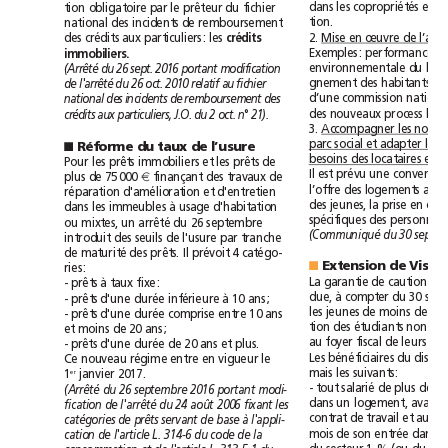
dans
les
copropriétés
en
tion
obligatoire
par
le
prêteur
du
fichier
national
tion.
des
incidents
de
remboursement
2
.
Mise
en
œuvre
de
des
crédits
aux
particuliers:
les
crédits
Exemples:
performance
immobiliers.
environnementale
du
(Arrêté
du
26sept.
2016
portant
modification
gnement
des
habitants,
de
l'arrêté
du
26oct.
2010
relatif
au
fichier
d’une
commission
national
des
incidents
de
remboursement
des
des
nouveaux
process
liés
crédits
aux
particuliers,
J.O.
du
2
oct.
n°21).
3.
Accompagner
les
social
parc
et
adapter
les
Réforme
du
taux
de
l’usure
■
besoins
des
locataires
et
Pour
les
prêts
immobiliers
et
les
prêts
de
Il
est
prévu
une
conv
plus
de
75000
€
finançant
des
travaux
de
l’offre
des
logements
réparation
d'amélioration
et
d'entretien
des
jeunes,
la
prise
en
à
dans
les
immeubles
usage
d'habitation
spécifiques
des
personnes
arrêté
ou
mixtes,
un
du
26septembre
(Communiqué
du
introduit
des
seuils
de
l'usure
par
tranche
maturité
Il
de
des
prêts.
prévoit
4
catégo-
Extension
de
Visal
■
ries:
La
garantie
de
caution
à
-
prêts
taux
fixe:
à
due,
compter
du
à
-
prêts
d'une
durée
inférieure
10
ans;
les
jeunes
de
moins
de
30
-
prêts
d'une
durée
comprise
entre
10
ans
tion
des
étudiants
non
et
moins
de
20
ans;
fiscal
au
foyer
de
leurs
-
prêts
d'une
durée
de
20
ans
et
plus.
Les
bénéficiaires
du
Ce
nouveau
régime
entre
en
vigueur
le
mais
les
suivants:
er
1
janvier
2017.
salarié
-
tout
de
plus
de
3
(Arrêté
du
26septembre
2016
portant
modi-
dans
un
logement,
avant
fication
de
l'arrêté
du
24août
2006
fixant
les
travail
contrat
de
et
au
catégories
de
prêts
servant
de
base
à
l'appli-
mois
de
son
entrée
dans
cation
de
l'article
L.
314-6
du
code
de
la