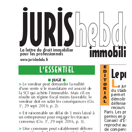
JURIS
heb
.
.
im
La
lettre
du
droit
immobilier
pour
les
professionnels
www.jurishebdo.fr
L’ESSENTIEL
E
Le
D
I
jugé
T
■
■
L
d
d
d
l
ll
ité
Le
ven
eur
peut
eman
er
a
nu
O
>
a
d
l
d
d
associé
’une
vente
si
e
man
ataire
est
e
R
du
stade
l
l
bl
l
SCI
a
qui
ac
hète
’immeu
e.
Mais
s’i
en
I
permet
de
l
l
l
fisca
favora
bl
résu
te
un
régime
moins
e,
e
A
démolir
d
d
b
l
ven
eur
oit
en
su
ir
es
conséquences
(Civ.
L
défense
de
e
3
,
29
sept.
2016,
p.2).
recours
Paris.
Les
bl
dél
d
l
aissé
à
Est
raisonna
e
un
ai
e
3
mois
>
permis
en
l
un
entrepreneur
pour
engager
es
travaux
Conseil
d’État
e
convenus
(Civ.
3
,
29
sept.
2016,
p.3).
reproche
au
l
bl
dél
de
Une
commune
peut
va
a
ement
ivrer
>