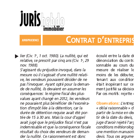
C
’
ONTRATD
ENTREPRISE
JURISPRUDENCE
qui
est
écoulé
▲
e
lier
(Civ.
1
,
1
oct.
1980).
La
nullité,
entre
la
date
du
prescrit
e
relative,
se
par
cinq
ans
(Civ.
1
,
29
dénonciation
du
contrat,
nov.
1988).
sonnable
au
cours
S'agissant
du
préjudice
invoqué,
dans
la
mesure
de
réaliser
les
où
il
s'agissait
nullité
esure
d'une
relati-
m
oins
de
les
débuter,
et
m
pouvaient
ve,
les
vendeurs
décider
de
ne
tenant
aux
conditions
Ayant
opté
pas
l'invoquer.
pour
la
deman-
était
inopérant
sur
cette
devaient
justifié
de
de
nullité,
ils
en
assumer
les
ment
sa
décision;
fiscal
conséquences:
le
régime
des
plus-
Par
ces
motifs:
rejette
».
ayant
changé
values
en
2012,
les
vendeurs
pouvaient
Observations
ne
plus
bénéficier
de
l'exonéra-
:
L'entreprise
d'impôt
à
délai
tion
liée
la
détention,
car
la
«
raisonnable
»
avait
été
durée
de
détention
requise
por-
partir
de
la
mise
en
à
d'appel
tée
de
15
30
ans.
Mais
la
cour
tir
de
la
date
du
devis,
elle
avait
jugé
fiscal
n'est
rejeté
que
le
préjudice
pas
juge
d'avoir
et
indemnisable
que
la
conséquence
fiscale
conditions
résultait
du
choix
des
vendeurs
de
deman-
une
mention
manuscrite
raisonnement
est
der
la
nullité.
Ce
donc
devis.
Tous
ces
arguments