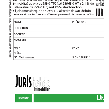
0
0
sur
4
immobilier)
au
prix
de
599
TTC
(soit
586,68
HT
+
2,1%
de
€
€
2
6
4
3
0
TVA)
au
lieu
de
779
TTC,
.
€
soit
20%
de
réduction
43
4
S
JURIS
Ci-joint
mon
chèque
de
599
TTC
à
l’ordre
de
JURIShebdo
RC
€
S,
RO
U
E
Je
recevrai
une
facture
acquittée
dès
paiement
de
ma
souscription
0
0
0
0
1
E
D
AL
:
:
T
NOM
PRÉNOM
API
C
AU
SE
S
:
FONCTION
RE
P
E
D
RL
A
S
:
L,
SOCIÉTÉ
REI
B
U
D
:
SE
ADRESSE
S
RE
P
E
D
TE
E
CI
SO
:
:
A
TÉL
FAX
L
E
D
N
O
:
MÉL
ATI
C
LI
B
U
P
°
.:
:
N
TVA
SIGNATURE
E
N
INTRACOM
U
U
NIS
RENCONTRE