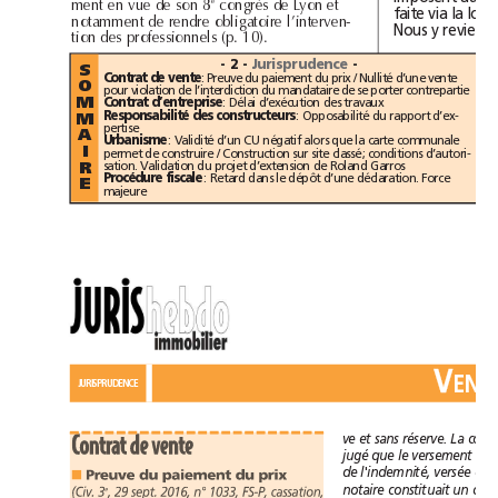
d
d
e
ment
en
vue
e
son
8
congrès
e
Lyon
et
faite
via
la
loi
d
d
bl
l
notamment
e
ren
re
o
igatoire
’interven-
Nous
y
d
l
tion
es
professionne
s
(p.10).
-
2
-
Jurisprudence
-
S
:
Preuve
du
paiement
du
prix
/
Nullité
d’une
vente
Contrat
de
vente
O
pour
violation
de
l’interdiction
du
mandataire
de
se
porter
contrepartie
:
Délai
d’exécution
des
travaux
Contrat
d’entreprise
M
:
Opposabilité
du
rapport
d’ex-
Responsabilité
des
constructeurs
M
pertise
A
:
Validité
d’un
CU
négatif
alors
que
la
carte
communale
Urbanisme
I
permet
de
construire
/
Construction
sur
site
classé;
conditions
d’autori-
sation.
Validation
du
projet
d’extension
de
Roland
Garros
R
:
Retard
dans
le
dépôt
d’une
déclaration.
Force
Procédure
fiscale
E
majeure
V
E
JURISPRUDENCE
et
ve
sans
réserve.
La
cour
Contrat
de
vente
jugé
versement
que
le
de
de
l'indemnité,
versée
Preuve
du
paiement
du
prix
■
constituait
notaire
un
e
(
Civ.
3
,
29
sept.
2016,
n°1033,
FS-P,
cassation,