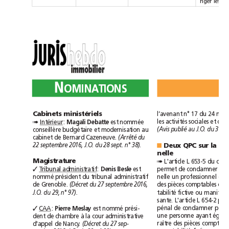
riger
les
N
OMINATIONS
l’avenant
n°17
du
Cabinets
ministériels
les
activités
sociales
et
Intérieur
:
est
nommée
Magali
Debatte
➠
conseillère
budgétaire
et
modernisation
au
(Avis
publié
au
J.O.
du
30
cabinet
de
Bernard
Cazeneuve.
(Arrêté
du
Deux
QPC
sur
la
22septembre2016,
J.O.
du
28
sept.
n°38).
■
nelle
L
'article
L
653-5
du
cod
Magistrature
➠
permet
de
condamner
à
l
Tribunal
administratif
:
est
✓
Denis
Besle
nommé
président
du
tribunal
administratif
nelle
un
professionnel
qui
de
Grenoble.
des
pièces
comptables
ou
(Décret
du
27septembre2016,
tabilité
fictive
ou
J.O.
du
29,
n°97).
sante.
L'article
L
654-2
pénal
de
condamner
pour
CAA
:
est
nommé
prési-
✓
Pierre
Meslay
une
personne
ayant
dent
de
chambre
à
la
cour
administrative
raître
des
pièces
d'appel
de
Nancy.
(Décret
du
27sep-