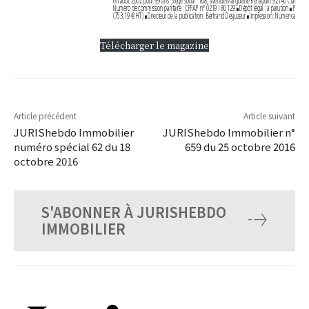
en
août2002
pour
99
ans.
Siège
social:
168,
avenue
Marguerite
Renaudin
92140
Clamart
■
Numéro
de
commission
paritaire:
CPPAP
n°0219
I
80129
Dépôt
légal:
à
parution
Prix
de
■
■
HT)
Bertrand
(753,19
€
Directeur
de
la
publication:
Desjuzeur
Impression:
Numerica
■
■
Télécharger le magazine
Article précédent
Article suivant
JURIShebdo Immobilier
JURIShebdo Immobilier n°
numéro spécial 62 du 18
659 du 25 octobre 2016
octobre 2016
S'ABONNER À JURISHEBDO
IMMOBILIER