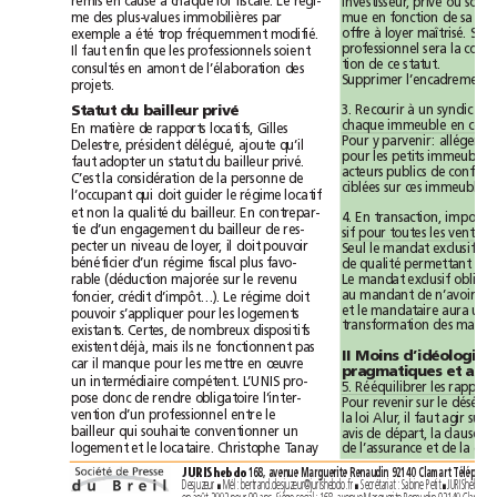
à
loi
remis
en
cause
chaque
fiscale.
Le
régi-
privé
investisseur,
ou
s
me
des
plus-values
immobilières
par
mue
en
fonction
de
sa
à
offre
loyer
maîtrisé.
Sa
été
exemple
a
trop
fréquemment
modifié.
professionnel
sera
la
Il
faut
enfin
que
les
professionnels
soient
tion
de
ce
statut.
consultés
en
amont
de
l’élaboration
des
Supprimer
l’encadrement
projets.
à
3.
Recourir
un
syndic
Statut
du
bailleur
privé
chaque
immeuble
en
En
matière
de
rapports
locatifs,
Gilles
Pour
y
parvenir:
alléger
le
qu’il
Delestre,
président
délégué,
ajoute
pour
les
petits
immeubles,
faut
adopter
un
statut
du
bailleur
privé.
acteurs
publics
de
confier
C’est
la
considération
de
la
personne
de
ciblées
sur
ces
immeubles.
qui
locatif
l’occupant
doit
guider
le
régime
qualité
et
non
la
du
bailleur.
En
contrepar-
4.
En
transaction,
imposer
tie
d’un
engagement
du
bailleur
de
res-
sif
pour
toutes
les
ventes.
il
pecter
un
niveau
de
loyer,
doit
pouvoir
Seul
exclusif
le
mandat
fiscal
qualité
bénéficier
d’un
régime
plus
favo-
de
permettant
un
exclusif
Le
mandat
rable
(déduction
majorée
sur
le
revenu
au
mandant
de
n’avoir
foncier,
crédit
d’impôt…).
Le
régime
doit
et
le
mandataire
aura
un
pouvoir
s’appliquer
pour
les
logements
transformation
des
existants.
Certes,
de
nombreux
dispositifs
existent
déjà,
mais
ils
ne
fonctionnent
pas
II
Moins
d’idéologie
il
car
manque
pour
les
mettre
en
œuvre
pragmatiques
et
un
intermédiaire
compétent.
L’UNIS
pro-
5.
Rééquilibrer
les
rappo
pose
donc
de
rendre
obligatoire
l’inter-
Pour
revenir
sur
le
professionnel
vention
d’un
entre
le
loi
il
la
Alur,
faut
agir
sur
l
qui
bailleur
souhaite
conventionner
un
avis
de
départ,
la
clause
de
l’assurance
et
de
la
logement
et
le
locataire.
Christophe
Tanay
168,
avenue
Marguerite
Renaudin
92140
Clamart
JURIShebdo
Desjuzeur
Mél:
bertrand.desjuzeur@jurishebdo.fr
Secrétariat:
Sabine
Petit
JURIShebdo
■
■
■