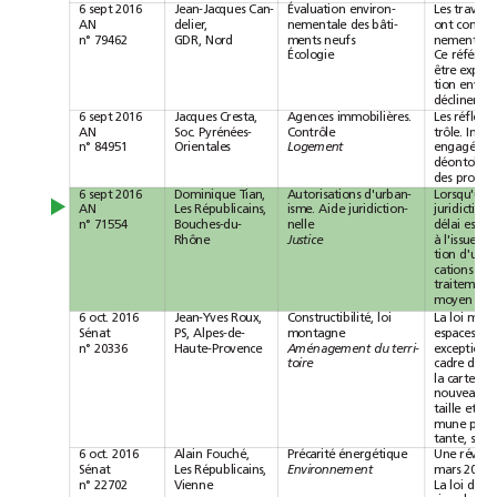
6sept
2016
Jean-Jacques
Can-
Évaluation
environ-
Les
travaux
AN
delier,
nementale
des
bâti-
ont
n°79462
GDR,
Nord
ments
neufs
nementale
Écologie
Ce
être
tion
déclinero
6sept
2016
Jacques
Cresta,
Agences
immobilières.
Les
AN
Soc.
Pyrénées-
Contrôle
trôle.
n°84951
Orientales
Logement
engagées
dé
des
6sept
2016
Dominique
Tian,
Autorisations
d'urban-
Lorsqu'une
▲
AN
Les
Républicains,
isme.
Aide
juridiction-
n°71554
Bouches-du-
nelle
délai
est
Rhône
Justice
à
l'issue
de
tion
cations
de
traitement
moyen
de
6oct.
2016
Jean-Yves
Roux,
Constructibilité,
loi
La
loi
Sénat
PS,
Alpes-de-
montagne
espaces
n°20336
Haute-Provence
Aménagement
du
terri-
exception,
toire
cadre
d'
la
carte
nouveaux
taille
et
de
mune
peut
tante,
sous
6oct.
2016
Alain
Fouché,
Précarité
énergétique
Une
r
mars
2016.
Sénat
Les
Républicains,
Environnement
n°22702
Vienne
La
loi
de