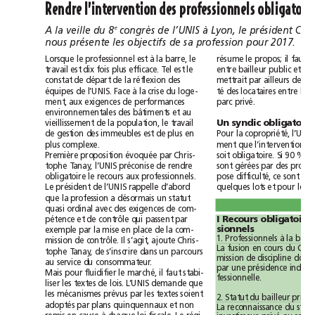
Rendre
l’intervention
des
professionnels
obligato
A
la
veille
du
8
congrès
de
l’UNIS
à
Lyon,
le
président
e
nous
présente
les
objectifs
de
sa
profession
pour
2017.
professionnel
à
il
Lorsque
le
est
la
barre,
le
résume
le
propos;
faut
travail
Tel
est
dix
fois
plus
efficace.
est
le
entre
bailleur
public
et
constat
de
départ
de
la
réflexion
des
mettrait
par
ailleurs
de
à
té
équipes
de
l’UNIS.
Face
la
crise
du
loge-
des
locataires
entre
le
ment,
aux
exigences
de
performances
parc
privé.
environnementales
des
bâtiments
et
au
travail
Un
syndic
obligatoire
vieillissement
de
la
population,
le
de
gestion
des
immeubles
est
de
plus
en
Pour
la
copropriété,
l’UNIS
plus
complexe.
ment
que
l’intervention
Si
Première
proposition
évoquée
par
Chris-
soit
obligatoire.
90%
tophe
Tanay,
l’UNIS
préconise
de
rendre
sont
gérées
par
des
obligatoire
le
recours
aux
professionnels.
pose
difficulté,
ce
sont
les
d’abord
Le
président
de
l’UNIS
rappelle
quelques
lots
et
pour
que
la
profession
a
désormais
un
statut
quasi
ordinal
avec
des
exigences
de
com-
qui
I
Recours
obligatoire
pétence
et
de
contrôle
passent
par
sionnels
exemple
par
la
mise
en
place
de
la
com-
à
1.
Professionnels
la
Il
mission
de
contrôle.
s’agit,
ajoute
Chris-
La
fusion
en
cours
du
tophe
Tanay,
de
s’inscrire
dans
un
parcours
mission
de
discipline
doit
au
service
du
consommateur.
par
une
présidence
il
Mais
pour
fluidifier
le
marché,
faut
stabi-
fessionnelle.
liser
les
textes
de
lois.
L’UNIS
demande
que
les
mécanismes
prévus
par
les
textes
soient
2.
Statut
du
bailleur
privé.
adoptés
par
plans
quinquennaux
et
non
La
reconnaissance
du