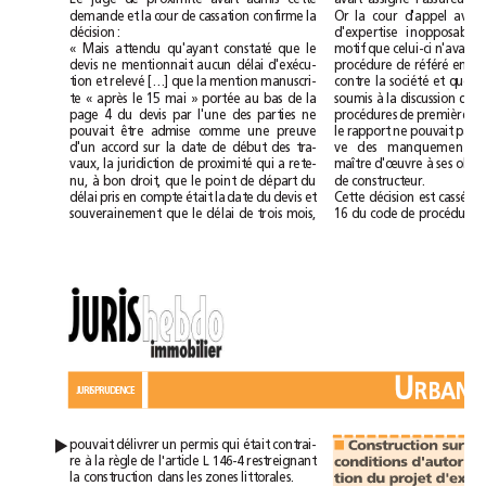
Le
juge
de
avait
admis
cette
avait
l'assureur
e
d'appel
demande
et
la
cour
de
cassation
confirme
la
Or
la
cour
avait
décision:
d'expertise
inopposable
constaté
motif
celui-ci
«
Mais
attendu
qu'ayant
que
le
que
n'avait
délai
référé
devis
ne
mentionnait
aucun
d'exécu-
procédure
de
relevé
[…]
société
tion
et
que
la
mention
manuscri-
contre
la
et
que,
15mai
à
te
«
après
le
»
portée
au
bas
de
la
soumis
la
discussion
des
page4
du
devis
par
l'une
des
parties
ne
procédures
de
première
pouvait
être
admise
comme
une
preuve
le
rapport
ne
pouvait
pas
accord
d'un
sur
la
date
de
début
des
tra-
ve
des
manquements
proximité
qui
à
vaux,
la
juridiction
de
a
rete-
maître
d'œuvre
ses
à
nu,
bon
droit,
que
le
point
de
départ
du
de
constructeur.
délai
pris
en
compte
était
la
date
du
devis
et
Cette
décision
est
cassée
délai
16
souverainement
que
le
de
trois
mois,
du
code
de
procédure
U
JURISPRUDENCE
pouvait
délivrer
un
permis
qui
était
contrai-
▲
Construction
sur
■
re
à
la
règle
de
l'article
L
146-4
restreignant
conditions
la
construction
dans
les
zones
littorales.
tion
du
projet