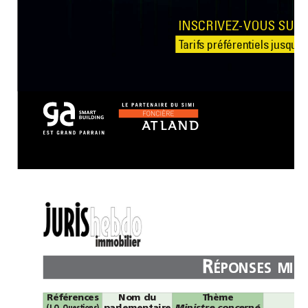
INSCRIV
T
a
R
Références
Nom
du
Thème
Ministre
concerné