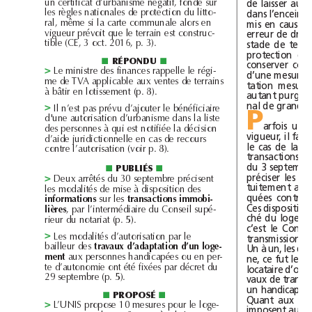
d
b
fon
dé
de
laisser
au
un
certificat
’ur
anisme
négatif,
sur
l
l
d
d
l
l
dans
l’enceinte
es
règ
es
nationa
es
e
protection
u
itto-
l
l
l
l
mis
en
cause.
ra
,
même
si
a
carte
communa
e
a
ors
en
l
erreur
de
vigueur
prévoit
que
e
terrain
est
construc-
bl
stade
de
ti
e
(CE,
3
oct.
2016,
p.3).
protection
de
répondu
■
■
conserver
d
ll
l
Le
ministre
es
finances
rappe
e
e
régi-
>
d’une
mesure
d
l
bl
d
me
e
TVA
app
ica
e
aux
ventes
e
terrains
tation
me
l
à
bâtir
en
otissement
(p.8).
autant
purgé
nal
de
grande
Il
d
l
n’est
pas
prévu
’ajouter
e
bénéficiaire
>
P
d
d
b
d
l
l
'une
autorisation
’ur
anisme
ans
a
iste
arfois
un
d
l
à
es
personnes
qui
est
notifiée
a
décision
vigueur,
il
faut
d
d
d
ll
d
’ai
e
juri
ictionne
e
en
cas
e
recours
le
cas
de
la
l
contre
’autorisation
(voir
p.8).
transactions
du
3s
publiés
■
■
préciser
les
d
b
Deux
arrêtés
u
30septem
re
précisent
>
tuitement
l
d
l
d
d
d
à
es
mo
a
ités
e
mise
isposition
es
quées
contre
l
immo
informations
sur
es
transactions
bi-
Ces
disp
l
’interméd
d
l
lières
,
par
iaire
u
Consei
supé-
ché
du
d
rieur
u
notariat
(p.5).
c’est
le
Co
d
l
d
l
Les
mo
a
ités
’autorisation
par
e
transmission
>
b
ll
d
d
d
d
l
ai
eur
es
travaux
’a
aptation
’un
oge-
Un
à
un,
les
h
d
ment
aux
personnes
an
icapées
ou
en
per-
ne,
ce
fut
le
d
d
été
te
’autonomie
ont
fixées
par
décret
u
locataire
b
29septem
re
(p.5).
vaux
de
un
handicap
o
proposé
■
■
Quant
aux
l
l
L’UNIS
propose
10
mesures
pour
e
oge-
>
imposent
au