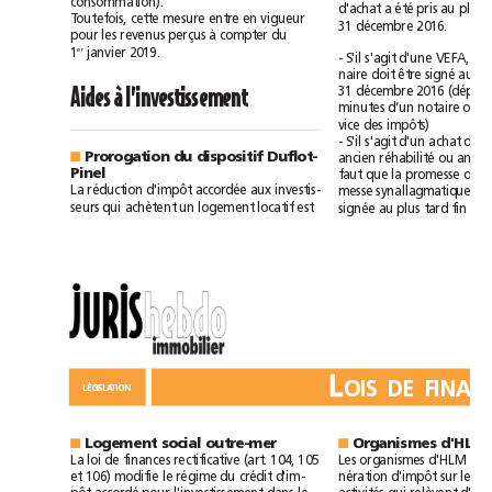
consommation).
été
d'achat
a
pris
au
plus
Toutefois,
cette
mesure
entre
en
vigueur
31décembre
2016.
à
pour
les
revenus
perçus
compter
du
er
1
janvier
2019.
S'il
-
s'agit
d'une
VEFA,
le
signé
naire
doit
être
au
(dép
31décembre
2016
Aides
à
l’investissement
minutes
d’un
notaire
ou
impôts)
vice
des
S'il
-
s'agit
d'un
achat
de
Prorogation
du
dispositif
Duflot-
réhabilité
■
ancien
ou
anc
Pinel
faut
que
la
promesse
La
réduction
d'impôt
accordée
aux
investis-
messe
synallagmatique
de
qui
locatif
seurs
achètent
un
logement
est
tard
signée
au
plus
fin
L
LÉGISLATION
Logement
social
outre-mer
Organismes
d'HLM
■
■
loi
La
de
finances
rectificative
(art.
104,
105
Les
organismes
d'HLM
106)
et
modifie
le
régime
du
crédit
d'im-
nération
d'impôt
sur
les