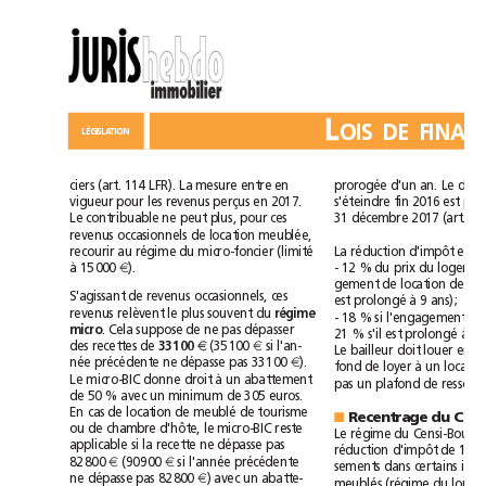
L
LÉGISLATION
ciers
(art.
114
LFR).
La
mesure
entre
en
prorogée
d'un
an.
Le
s'éteindre
fin
2016
est
vigueur
pour
les
revenus
perçus
en
2017.
Le
contribuable
ne
peut
plus,
pour
ces
31décembre
2017
(art.
68
revenus
occasionnels
de
location
meublée,
(limité
r
ecourir
au
régime
du
micro-foncier
L
a
réduction
d'impôt
est
à
15000
€
).
-
12
%
du
prix
du
gement
de
location
de
6
S'agissant
de
revenus
occasionnels,
ces
prolongé
à
est
9
ans);
revenus
relèvent
le
plus
souvent
du
régime
si
-
18
%
l'engagement
es
micro
.
Cela
suppose
de
ne
pas
dépasser
s'il
prolongé
à
21
%
est
12
si
€
des
recettes
de
33100
(35100
€
l'an-
Le
bailleur
doit
louer
en
née
précédente
ne
dépasse
pas
33100
€
).
fond
à
de
loyer
un
à
Le
micro-BIC
donne
droit
un
abattement
plafond
pas
un
de
de
50
%
avec
un
minimum
de
305euros.
meublé
En
cas
de
location
de
de
tourisme
Recentrage
du
■
ou
de
chambre
d'hôte,
le
micro-BIC
reste
Le
régime
du
si
applicable
la
recette
ne
dépasse
pas
réduction
d'impôt
de
11
si
82800
€
(90900
€
l'année
précédente
sements
dans
certains
)
ne
dépasse
pas
82800
€
avec
un
abatte-
meublés
(régime
du
l