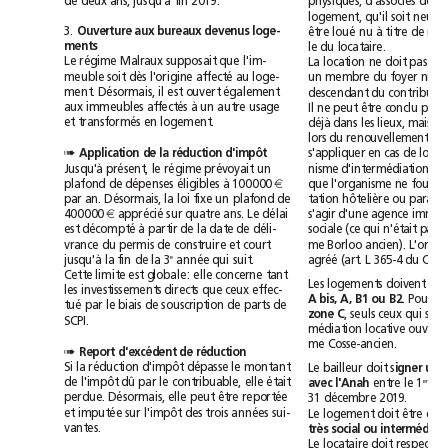
jusqu'à
d
e
deux
ans,
fin
2019.
physiques,
d'associés
de
qu'il
neuf
logement,
soit
loué
à
3.
Ouverture
aux
bureaux
devenus
loge-
être
nu
titre
de
ments
le
du
locataire.
Le
régime
Malraux
supposait
que
l'im-
La
location
ne
doit
pas
ê
affecté
ni
meuble
soit
dès
l'origine
au
loge-
un
membre
du
foyer
un
il
ment.
Désormais,
est
ouvert
également
descendant
du
à
Il
aux
immeubles
affectés
un
autre
usage
ne
peut
être
conclu
pour
déjà
il
et
transformés
en
logement.
dans
les
lieux,
mais
lors
du
renouvellement
du
s'appliquer
en
cas
de
Application
de
la
réduction
d'impôt
➠
Jusqu'à
présent,
le
régime
prévoyait
un
nisme
d'intermédiation
plafond
à
que
l'organisme
ne
de
dépenses
éligibles
100000
€
loi
plafond
par
an.
Désormais,
la
fixe
un
de
tation
hôtelière
ou
apprécié
délai
400000
€
sur
quatre
ans.
Le
s'agir
d'une
agence
qui
décompté
à
est
partir
de
la
date
de
déli-
sociale
(ce
n'était
pas
l
vrance
du
permis
de
construire
et
court
me
Borloo
ancien).
qui
agréé
jusqu'à
e
la
fin
de
la
3
année
suit.
(art.
L
365-4
du
Cette
limite
est
globale:
elle
concerne
tant
Les
logements
doivent
êt
les
investissements
directs
que
ceux
effec-
A
bis,
A,
B1
ou
B2
.
Pour
l
tué
par
le
biais
de
souscription
de
parts
de
qui
zone
C
,
seuls
ceux
son
SCPI.
médiation
locative
ou
me
Cosse-ancien.
Report
d'excédent
de
réduction
➠
Si
la
réduction
d'impôt
dépasse
le
montant
Le
bailleur
doit
s
igner
une
dû
de
l'impôt
par
le
contribuable,
elle
était
l'Anah
er
avec
entre
le
1
perdue.
Désormais,
elle
peut
être
reportée
31décembre
2019.
et
imputée
sur
l'impôt
des
trois
années
sui-
Le
logement
doit
être
en
vantes.
social
très
ou
inte
Le
locataire
doit
respecter