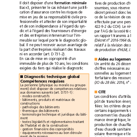
Il
doit
disposer
d'une
tives
de
production
d'HL
formation
minimale
Bac+3,
présenter
le
cas
échéant
une
justifi-
soumises,
sous
réserve
cation
d'assurance
contre
les
risques
de
décret
prévoit
donc
les
mise
en
jeu
de
sa
responsabilité
civile
pro-
ce
de
la
révision
de
ces
fessionnelle
et
attester
de
son
impartialité
effectuée
par
une
et
de
son
indépendance
à
l'égard
du
syn-
422-9-2
du
CCH).
Le
dic
et
à
l'égard
des
fournisseurs
d'énergie
par
l'AG
de
la
société
et
des
entreprises
intervenant
sur
l'im-
un
rapport
transmis
à
meuble
sur
lequel
porte
le
diagnostic
glo-
(Décret
n°2016-1964
du
bal.
Il
ne
peut
recevoir
aucun
avantage
de
relatif
à
la
révision
des
la
part
d'entreprises
réalisant
des
travaux
de
production
d'HLM,
J.O.
ni
en
accorder
(art.
D
731-2).
En
cas
de
mise
en
copropriété
d'un
logement
Aides
au
■
immeuble
de
plus
de
10
ans,
les
conditions
Un
arrêté
du
26décemb
exigées
du
tiers
qui
réalise
le
diagnostic
chiffres
nécessaires
au
sonnelles
au
logement
et
Diagnostic
technique
global
■
forfaitaire
des
ressources.
Compétences
requises
(JO
du
28
déc.
2016,
n°89).
La
personne
(physique
ou
morale
ou
groupe-
ment)
doit
disposer
de
compétences
relatives
aux
domaines
suivants
(art.
D731-1)
:
CITE
■
-
modes
constructifs
Les
conditions
d'at
-
bâtiments,
produits
et
matériaux
de
pôt
de
transition
constructions
fiées:
les
critères
de
-
pathologie
des
bâtiments
certains
équipements
son
-
thermique
des
bâtiments
-
terminologie
technique
et
juridique
du
bâti-
concernent
les
chaudières
ment
mance
énergétique,
les
-
textes
législatifs
et
réglementaires
traitant
production
de
chauffage
de
l'habitat
et
de
la
construction
-
gestion
financière
des
copropriétés
d'eau
chaude
sanitaire
-
équipements
nécessaires
au
bon
déroule-
solaire
thermique
et
les
ment
de
la
mission