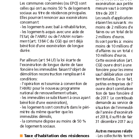
Les
communes
concernées
(ou
EPCI)
sont
exonération
aux
petites
celles
qui
ont
au
moins
50
%
de
logements
mesure
vaut
à
compter
de
sociaux
au
titre
de
résidences
principales.
titre
de
2017.
Elles
pourront
renoncer
aux
exonérations
Les
seuils
d'application
de
concernant:
étaient
les
suivants:
moins
-
les
logements
avec
bail
à
réhabilitation,
moins
de
2millions
d'
-
les
logements
acquis
avec
une
aide
de
faires
ou
un
total
de
bilan
l'Etat,
de
l'ANRU
ou
de
l'ANAH
notam-
2millions
d'euros.
ment
(art;
1384
C
du
CGI)
qui
ont
déjà
Ils
sont
portés
à:
moins
de
bénéficié
d'une
exonération
de
longue
moins
de
10millions
durée.
d'affaires
ou
un
total
de
10millions
d'euros.
Par
ailleurs
(art.
94
LF)
la
loi
écarte
de
Cette
exonération
(art.
l'exonération
de
longue
durée
de
taxe
CGI)
ouvre
droit
à
une
foncière
les
immeubles
faisant
l'objet
de
foncière
pour
les
démolition
reconstruction
remplissant
4
sauf
délibération
contrai
conditions:
territoriales.
De
ce
fait,
-
l'opération
est
soumise
à
convention
de
petites
entreprises
de
l'ANRU
pour
le
nouveau
programme
ouvre
droit
national
de
renouvellement
urbain,
tion
de
taxe
foncière
de
5
-
les
immeubles
se
substituent
à
ceux
ayant
de
2017.
Le
contribuable
bénéficié
d'une
exonération),
demande
au
service
des
-
les
logements
sont
construits
dans
le
péri-
situation
de
l'immeuble
mètre
du
même
quartier
que
les
de
l'année
d'exonération
immeubles
démolis,
et2018,
il
suffit
de
faire
la
-
la
commune
dispose
au
moins
de
50
%
31décembre
2017
au
plus
de
logements
sociaux.
Autres
mesures
relatives
-
Les
collectivités
Taxe
d'habitation
des
résidences
■