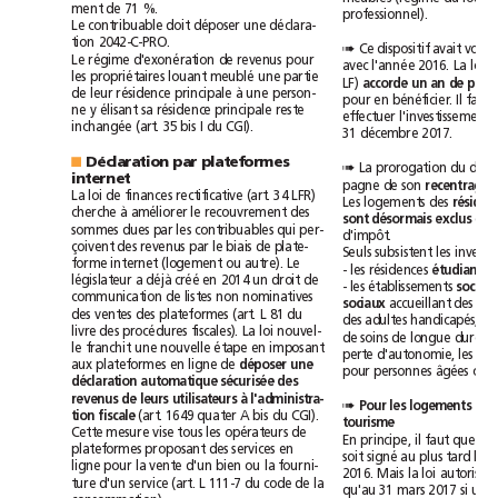
ment
de
71
%.
professionnel).
Le
contribuable
doit
déposer
une
déclara-
tion
2042-C-PRO.
dispositif
Ce
avait
➠
Le
régime
d'exonération
de
revenus
pour
loi
avec
l'année
2016.
La
meublé
les
propriétaires
louant
une
partie
LF)
accorde
un
an
de
plus
à
de
leur
résidence
principale
une
person-
Il
pour
en
bénéficier.
faut
ne
y
élisant
sa
résidence
principale
reste
effectuer
l'investissement
inchangée
(art.
35
bis
I
du
CGI).
31décembre
2017.
Déclaration
par
plateformes
■
La
prorogation
du
➠
internet
pagne
de
son
recentrage
.
loi
LFR)
La
de
finances
rectificative
(art.
34
Les
logements
des
à
cherche
améliorer
le
recouvrement
des
sont
désormais
exclus
de
qui
sommes
dues
par
les
contribuables
per-
d'impôt.
çoivent
des
revenus
par
le
biais
de
plate-
Seuls
subsistent
les
forme
internet
(logement
ou
autre).
Le
-
les
résidences
étudiants
,
déjà
créé
législateur
a
en
2014
un
droit
de
-
les
établissements
socia
communication
de
listes
non
nominatives
sociaux
accueillant
des
des
ventes
des
plateformes
(art.
L
81
du
des
adultes
handicapés,
les
loi
livre
des
procédures
fiscales).
La
nouvel-
de
soins
de
longue
durée
le
franchit
une
nouvelle
étape
en
imposant
perte
d'autonomie,
les
aux
plateformes
en
ligne
de
déposer
une
pour
personnes
âgées
ou
déclaration
automatique
sécurisée
des
à
revenus
de
leurs
utilisateurs
l'administra-
Pour
les
logements
en
➠
tion
fiscale
(art.
1649
quater
A
bis
du
CGI).
tourisme
Cette
mesure
vise
tous
les
opérateurs
de
il
En
principe,
faut
que
plateformes
proposant
des
services
en
signé
tard
soit
au
plus
le
ligne
pour
la
vente
d'un
bien
ou
la
fourni-
loi
2016.
Mais
la
autorise
ture
d'un
service
(art.
L
111-7
du
code
de
la
si
qu'au
31mars
2017
un