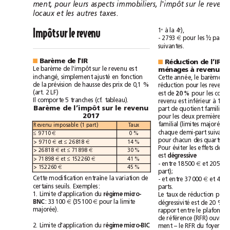
ment,
pour
leurs
aspects
immobiliers,
l'impôt
sur
le
rev
locaux
et
les
autres
taxes.
à
e
e
1
la
4
),
Impôt
sur
le
revenu
½
-
2793
€
pour
les
parts
suivantes.
Barème
de
l'IR
■
Réduction
de
l’IR
■
Le
barème
de
l'impôt
sur
le
revenu
est
ménages
à
revenus
ajusté
inchangé,
simplement
en
fonction
Cette
année,
le
barème
e
de
la
prévision
de
hausse
des
prix
de
0,1
%
réduction
pour
les
revenu
LF)
(art.
2
est
de
20
%
pour
les
Il
comporte
5
tranches
(cf.
tableau).
à
revenu
est
inférieur
Barème
de
l’impôt
sur
le
revenu
familial
part
de
quotient
2017
pour
les
deux
premières
familial
(limites
majorées
part)
Revenu
imposable
(1
Taux
chaque
demi-part
suivan
9710
€
0%
≤
pour
chacun
des
quarts
d
>9710
€
et
26818
€
14%
≤
Pour
éviter
les
effets
de
>26818
€
et
71898
€
30%
≤
est
dégressive
>71898
€
et
152260
€
41%
≤
-
entre
18500
€
et
20500
>152260
€
45%
part);
Cette
modification
entraîne
la
variation
de
-
et
entre
37000
€
et
certains
seuils.
Exemples:
parts.
1.
Limite
d'application
du
régime
micro-
Le
taux
de
réduction
pour
BNC
:
33100
€
(35100
€
pour
la
limite
dégressivité
est
de
20
%
majorée).
plafond
rapport
entre
le
(RFR)
de
référence
ouv
2.
Limite
d'application
du
r
égime
micro-BIC
ment
–
le
RFR
du
foyer
/