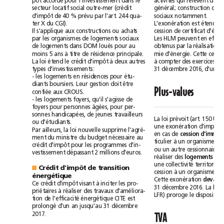
accordé
qui
pôt
pour
l'investissement
dans
le
activités
relèvent
d'un
locatif
social
secteur
outre-mer
(crédit
général;
construction
de
d'impôt
de
40
%
prévu
par
l'art.
244
qua-
sociaux
notamment.
ter
X
du
CGI).
L'exonération
est
étendue
Il
s'applique
aux
constructions
ou
achats
cession
de
certificat
par
les
organismes
de
logements
sociaux
Les
HLM
peuvent
en
effet
de
logements
dans
DOM
loués
pour
au
obtenus
par
la
réalisation
à
moins
5
ans
titre
de
résidence
principale.
mie
d'énergie.
Cette
c
loi
étend
à
à
La
le
crédit
d'impôt
deux
autres
compter
des
exercices
types
d'investissements:
31décembre
2016,
d'une
-
les
logements
en
résidences
pour
étu-
diants
boursiers.
Leur
gestion
doit
être
Plus-values
confiée
aux
CROUS.
qu'il
-
les
logements
foyers,
s'agisse
de
foyers
pour
personnes
âgées,
pour
per-
sonnes
handicapées,
de
jeunes
travailleurs
loi
La
prévoit
(art.
150
U,
ou
d'étudiants.
une
exonération
d'impôt
loi
Par
ailleurs,
la
nouvelle
supprime
l'agré-
en
cas
de
cession
ment
du
ministre
du
budget
nécessaire
au
à
ticulier
un
organisme
de
crédit
d'impôt
pour
les
programmes
d'in-
ou
un
autre
cessionnaire
vestissement
dépassant
2millions
d'euros.
réaliser
des
logements
collectivité
une
territoriale
Crédit
d'impôt
de
transition
■
à
cession
un
organisme
de
énergétique
Cette
exonération
devait
à
Ce
crédit
d'impôt
visant
inciter
les
pro-
loi
31décembre
2016.
La
à
priétaires
réaliser
des
travaux
d'améliora-
LFR)
dispositif
proroge
le
l'efficacité
tion
de
énergétique
CITE
est
prolongé
d'un
an
jusqu'au
31décembre
2017.
TVA