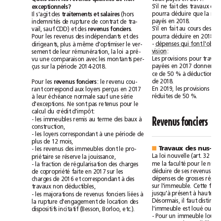
S'il
ne
fait
des
travaux
exceptionnels?
pourra
déduire
que
la
Il
s'agit
des
(hors
traitements
et
salaires
payés
en
2018.
indemnités
de
rupture
de
contrat
de
tra-
S'il
en
fait
au
cours
des
vail,
sauf
CDD)
et
des
.
revenus
fonciers
pourra
déduire
en
2018
la
Pour
les
revenus
des
indépendants
et
des
-
dépenses
qui
font
l'objet
dirigeants,
plus
à
même
d’optimiser
le
ver-
vision
:
sement
de
leur
rémunération,
la
loi
a
pré-
Les
provisions
pour
tra
vu
une
comparaison
avec
les
montants
per-
payées
en
2017
donnent
çus
sur
la
période
2014-2018.
ce
de
50
%
à
déduction
de
2018.
Pour
les
:
le
revenu
cou-
revenus
fonciers
En
2019,
les
provisions
de
rant
correspond
aux
loyers
perçus
en
2017
réduites
de
50
%.
à
leur
échéance
normale
sauf
une
série
d'exceptions.
Ne
sont
pas
retenus
pour
le
calcul
du
crédit
d’impôt:
-
les
immeubles
remis
au
terme
des
baux
à
Revenus
fonciers
construction,
-
les
loyers
correspondant
à
une
période
de
plus
de
12
mois,
-
les
revenus
des
immeubles
dont
le
pro-
Travaux
des
■
La
loi
nouvelle
(art.
32
I
4
priétaire
se
réserve
la
jouissance,
me
la
faculté
pour
le
-
la
fraction
de
régularisation
des
charges
déduire
de
ses
revenus
de
copropriété
faite
en
2017
sur
les
dépenses
de
grosses
charges
de
2016
et
correspondant
à
des
sur
l'immeuble.
Cette
travaux
non
déductibles,
jusqu'à
présent
à
hauteur
-
les
majorations
de
revenus
fonciers
liées
à
Désormais,
il
faut
la
rupture
d'engagement
de
location
des
l'immeuble
est
loué
ou
dispositifs
incitatif
(Besson,
Borloo,
etc.).
-
Pour
un
immeuble
loué,