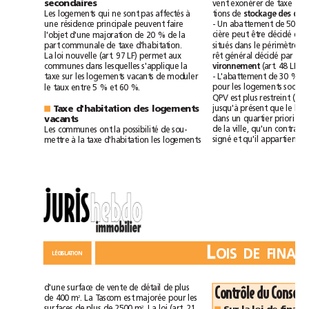
vent
exonérer
de
taxe
secondaires
tions
de
Les
logements
qui
ne
sont
pas
affectés
à
stockage
des
-
Un
abattement
de
50
%
une
résidence
principale
peuvent
faire
cière
peut
être
décidé
en
l'objet
d'une
majoration
de
20
%
de
la
situés
dans
le
périmètre
part
communale
de
taxe
d'habitation.
rêt
général
décidé
par
la
La
loi
nouvelle
(art.
97
LF)
permet
aux
(art.
48
LFR).
communes
dans
lesquelles
s'applique
la
vironnement
-
L'abattement
de
30
%
d
taxe
sur
les
logements
vacants
de
moduler
pour
les
logements
soci
le
taux
entre
5
%
et
60
%.
QPV
est
plus
restreint
(art.
jusqu'à
présent
que
le
Taxe
d'habitation
des
logements
■
dans
un
quartier
prio
vacants
de
la
ville,
qu'un
contrat
Les
communes
ont
la
possibilité
de
sou-
signé
et
qu'il
appartienne
mettre
à
la
taxe
d'habitation
les
logements
L
LÉGISLATION
détail
d'une
surface
de
vente
de
de
plus
Contrôle
du
Conseil
2
de
400m
.
La
Tascom
est
majorée
pour
les
2