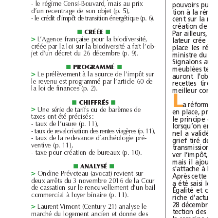
l
d
pouvoirs
-
e
régime
Censi-Bouvar
,
mais
au
prix
d
d
b
tion
à
la
’un
recentrage
e
son
o
jet
(p.5),
l
d
d
créd
cent
sur
la
-
e
it
’impôt
e
transition
énergétique
(p.6).
création
de
créée
Par
ailleurs,
■
■
l
b
d
lateur
crée
un
L’Agence
française
pour
a
io
iversité,
>
l
l
l
b
d
l
b
iversité
place
les
créée
par
a
oi
sur
a
io
a
fait
’o
-
d
d
b
ministre
du
jet
’un
décret
u
26
décem
re
(p.9).
Signalons
aus
programmé
■
■
meublées
l
d
l
à
Le
prélèvement
a
source
e
’impôt
sur
auront
>
l
l
l
d
programmé
e
revenu
est
par
’artic
e
60
e
recettes
tirées
l
l
d
a
oi
e
finances
(p.2).
meilleur
L
chiffrés
■
■
a
réforme
d
d
b
d
Une
série
e
tarifs
ou
e
arèmes
e
>
en
place,
été
taxes
ont
précisés:
le
principe
en
d
l
-
taux
e
’usure
(p.11),
lorsqu’on
en
d
l
d
-
taux
e
reva
orisation
es
rentes
viagères
(p.11),
nel
a
validé
d
l
d
d
l
-
taux
e
a
re
evance
’arc
héo
ogie
pré-
grief
tiré
de
ventive
(p.11),
transmission
d
b
-
taxe
pour
création
e
ureaux
(p.10).
ver
l’impôt,
le
mais
il
ajoute
analysé
■
■
s'attache
à
la
d
(avocat)
On
ine
Prévoteau
revient
sur
>
Après
cette
d
d
b
d
l
eux
arrêts
u
3novem
re2016
e
a
Cour
a
été
saisi
le
d
l
ll
d
b
l
e
cassation
sur
e
renouve
ement
’un
ai
Égalité
et
l
l
b
à
commercia
oyer
inaire
(p.11).
riche
28décembre
l
l
21)
Laurent
Vimont
(Century
ana
yse
e
>
tection
des
d
l
d
d
hé
marc
u
ogement
ancien
et
onne
es