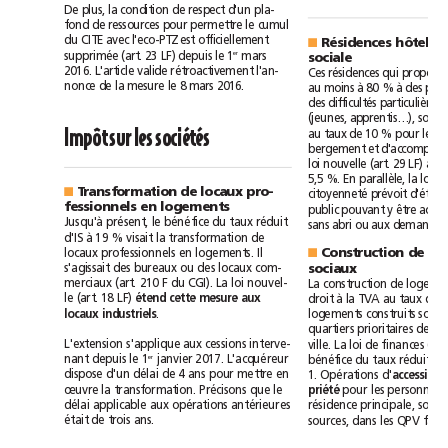
De
plus,
la
condition
de
respect
d'un
pla-
fond
cumul
de
ressources
pour
permettre
le
du
CITE
avec
l'eco-PTZ
est
officiellement
Résidences
■
LF)
er
supprimée
(art.
23
depuis
le
1
mars
sociale
2016.
L'article
valide
rétroactivement
l'an-
qui
Ces
résidences
nonce
de
la
mesure
le
8mars
2016.
à
à
au
moins
80
%
des
des
difficultés
particulières
(jeunes,
apprentis…),
sont
Impôt
sur
les
sociétés
au
taux
de
10
%
pour
les
bergement
et
loi
LF)
nouvelle
(art.
29
loi
5,5
%.
En
parallèle,
la
Transformation
de
locaux
pro-
■
citoyenneté
prévoit
fessionnels
en
logements
public
pouvant
y
être
Jusqu'à
présent,
le
bénéfice
du
taux
réduit
abri
sans
ou
aux
à
d'IS
19
%
visait
la
transformation
de
Il
locaux
professionnels
en
logements.
Construction
de
■
s'agissait
des
bureaux
ou
des
locaux
com-
sociaux
loi
merciaux
(art.
210
F
du
CGI).
La
nouvel-
La
construction
de
LF)
étend
à
le
(art.
18
cette
mesure
aux
droit
la
TVA
au
taux
de
locaux
industriels
.
logements
construits
sont
quartiers
prioritaires
de
la
loi
L'extension
s'applique
aux
cessions
interve-
ville.
La
de
finances
(art
er
nant
depuis
le
1
janvier
2017.
L'acquéreur
bénéfice
du
taux
réduit
délai
dispose
d'un
de
4
ans
pour
mettre
en
1.
Opérations
d'
accession
priété
œuvre
la
transformation.
Précisons
que
le
pour
les
personnes
délai
applicable
aux
opérations
antérieures
résidence
principale,
sous
était
de
trois
ans.
sources,
dans
les
QPV