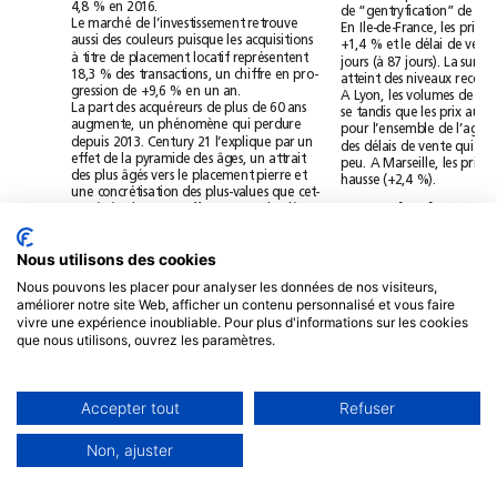
4,8%
en
2016.
de
“gentryfication”
de
Le
marché
de
l’investissement
retrouve
En
Ile-de-France,
les
prix
aussi
des
couleurs
puisque
les
acquisitions
+1,4%
et
le
délai
de
ven
à
titre
de
placement
locatif
représentent
jours
(à
87
jours).
La
s
18,3%
des
transactions,
un
chiffre
en
pro-
atteint
des
niveaux
recor
gression
de
+9,6%
en
un
an.
A
Lyon,
les
volumes
de
La
part
des
acquéreurs
de
plus
de
60
ans
se
tandis
que
les
prix
augmente,
un
phénomène
qui
perdure
pour
l’ensemble
de
depuis
2013.
Century
21
l’explique
par
un
des
délais
de
vente
qui
effet
de
la
pyramide
des
âges,
un
attrait
peu.
A
Marseille,
les
prix
des
plus
âgés
vers
le
placement
pierre
et
hausse
(+2,4%).
une
concrétisation
des
plus-values
que
cet-
te
génération
a
pu
effectuer
ces
dernières
Pouvoir
acheter
■
années.
apport
De
façon
générale,
Ce
Seule
ombre
au
tableau
que
relève
Laurent
Nous utilisons des cookies
observe
que
le
marché
est
Vimont:
au
4
trimestre
2016,
la
hausse
des
e
favorable
aux
acquéreurs
prix
a
tendance
à
augmenter,
ce
qui
pour-
Nous pouvons les placer pour analyser les données de nos visiteurs,
permet
actuellement,
dan
rait
contribuer
à
freiner
le
volume
des
tran-
améliorer notre site Web, afficher un contenu personnalisé et vous faire
Apport
personnel
nécessaire
à
l’achat
d’un
logeme
vivre une expérience inoubliable. Pour plus d'informations sur les cookies
ancien
en
France
que nous utilisons, ouvrez les paramètres.
Montants
S1
2011
S1
2014
S1
2015
S1
Montant
financé
pour
1000
160800
182776
192229
20890
€
€
€
€
remboursés
par
mois
en
20
ans
Apport
personnel
nécessaire
49638
21643
6807
0,00
€
€
€
Accepter tout
Refuser
Prix
moyen
d’une
acquisition
210438
204419
199036
20267
€
€
€
France
entière
Non, ajuster
168,
avenue
Marguerite
Renaudin
92140
Clamart
JURIShebdo
Desjuzeur
Mél:
bertrand.desjuzeur@jurishebdo.fr
JURIShebdo
est
une
publication
de
la
■
■
ans.
Siège
social:
168,
avenue
Marguerite
Renaudin
92140
Clamart
RCS
Nanterre
■