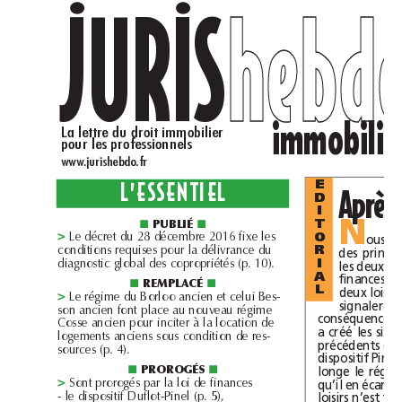
JURIS
heb
.
.
im
La
lettre
du
droit
immobilier
pour
les
professionnels
www.jurishebdo.fr
L’ESSENTIEL
E
Après
D
I
publié
N
T
■
■
d
b
l
Le
décret
u
28
décem
re
2016
fixe
es
O
ous
>
d
l
dél
d
con
itions
requises
pour
a
ivrance
u
R
des
d
l
b
l
d
iagnostic
g
o
a
es
copropriétés
(p.10).
I
les
deux
A
finances
remplacé
■
■
L
deux
lois
d
l
Bor
l
Le
régime
u
oo
ancien
et
ce
ui
Bes-
>
signalera
l
son
ancien
font
p
ace
au
nouveau
régime
conséquences
l
l
d
à
Cosse
ancien
pour
inciter
a
ocation
e
a
créé
les
sites
l
d
d
ogements
anciens
sous
con
ition
e
res-
précédents
sources
(p.4).
dispositif
Pinel
prorogés
longe
le
■
■
l
l
d
qu’il
en
écarte
Sont
prorogés
par
a
oi
e
finances
>
l
d
l
ispositif
Dufl
ot-Pine
loisirs
n’est
-
e
(p.5),