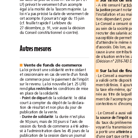
loi
surfaces
de
plus
de
2500
m
.
La
(art.
21
Sur
la
loi
de
■
LF)
prévoit
le
versement
d'un
acompte
été
censuré
-
A
l'article
gal
à
moitié
é
la
de
la
Tascom
majorée.
La
la
justice
pesant
loi
précisé
n'a
pas
la
date
de
versement
de
l'installation
et
au
Il
cet
acompte.
pourrait
s'agir
du
15juin
tion
dépendant,
pour
les
(cf.
feuillet
rapide
F
Lefebvre
du
Conseil
censuré
Le
a
cet
aussi
27décembre,
p.91,
voir
la
décision
société
au
sein
de
la
peut
Conseil
constitutionnel
du
ci-contre).
recruter
des
salariés
susceptible
de
permettre
d'atteindre
le
même
Autres
mesures
d'associés.
Dès
lors,
au
à
cause
une
contribution
de
situation
entre
les
(Décision
n°2016-743
DC
Vente
de
fonds
de
commerce
■
loi
solidarité
La
prévoit
une
entre
cédant
Sur
la
loi
de
■
et
cessionnaire
en
cas
de
vente
d'un
fonds
Conseil
examiné
-
Le
a
de
commerce
pour
le
paiement
de
l'impôt
validé
a
cette
disposition,
loi
LFR)
sur
le
revenu.
La
nouvelle
(art.
25
Il
ment
définies.
ajoute
rend
plus
restrictive
les
conditions
de
mise
qu'il
la
taxe
elle-même,
en
place
de
la
solidarité.
née
au
titre
de
laquelle
la
délai
-
Point
de
départ
de
la
solidarité:
le
ment
de
l'acompte
à
court
compter
du
dépôt
de
la
déclara-
ni
contestées
tion
de
résultat
et
non
plus
du
jour
de
publication
de
la
vente.
Conseil
aussi
validé
-
Le
a
solidarité
-
Durée
de
:
la
durée
n'est
plus
la
source
de
l'impôt
sur
l
si
de
90
jours,
mais
de
30
jours
l'avis
de
du
taux
du
prélèvement
été
cession
du
fonds
de
commerce
a
adres-
à
voyant
la
transmission
sé
à
l'administration
dans
les
45
jours
de
la
porté
a
une
atteinte
au
journal
publication
de
la
cession
dans
un
d'une
part
que
cette