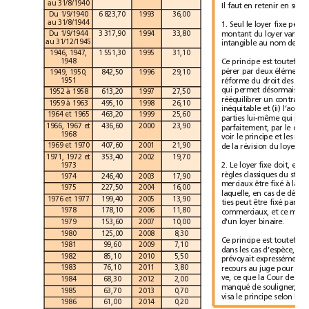
au
31/8/1940
Il
faut
en
retenir
en
Du
1/9/1940
6823,70
1993
36,00
au
31/8/1944
1.
Seul
le
loyer
fixe
montant
du
loyer
va
Du
1/9/1944
3317,90
1994
33,80
au
31/12/1945
intangible
au
nom
de
1946,
1947,
1551,30
1995
31,10
1948
Ce
principe
est
toutefois
pérer
par
deux
éléments
1949,
1950,
842,50
1996
29,10
réforme
du
droit
des
1951
qui
permet
désormais
au
à
1952
1958
613,20
1997
27,50
rééquilibrer
un
contrat
à
1959
1963
495,10
1998
26,10
inéquitable
et
(ii)
l’acco
1964
et
1965
463,20
1999
25,60
parties
lui-même
qui
1966,
1967
et
436,60
2000
23,90
parfaitement,
par
le
1968
voir
le
principe
et
les
1969
et
1970
407,60
2001
21,90
de
la
révision
du
loyer
1971,
1972
et
353,40
2002
19,70
2.
Le
loyer
fixe
doit,
en
1973
règles
classiques
du
st
1974
246,40
2003
17,90
merciaux
être
fixé
à
la
1975
227,50
2004
16,00
laquelle,
en
cas
de
1976
et
1977
199,40
2005
13,90
ties
peut
être
fixé
par
le
1978
178,10
2006
11,80
commerciaux,
et
ce
m
d'un
loyer
binaire.
1979
153,60
2007
10,00
1980
125,00
2008
8,30
Ce
principe
est
toutefois
1981
99,60
2009
7,10
dans
les
cas
d’espèce,
le
1982
85,10
2010
5,50
prévoyait
expressément
1983
76,10
2011
3,80
recours
au
juge
pour
f
ve,
ce
que
la
Cour
de
1984
68,30
2012
2,00
manqué
de
souligner,
1985
63,70
2013
0,70
visa
le
principe
selon
1986
61,00
2014
0,20