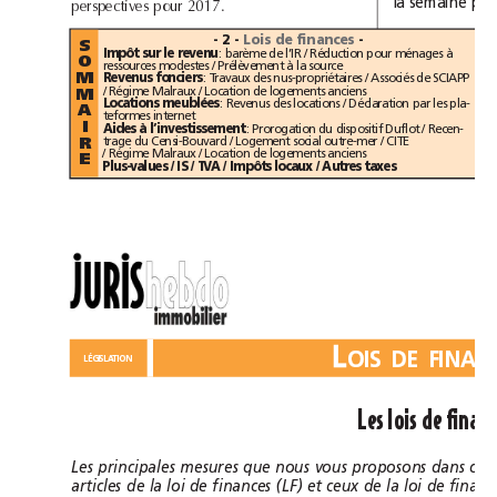
la
semaine
perspectives
pour
2017.
-
2
-
Lois
de
finances
-
S
:
barème
de
l’IR
/
Réduction
pour
ménages
à
Impôt
sur
le
revenu
O
ressources
modestes
/
Prélèvement
à
la
source
:
Travaux
des
nus-propriétaires
/
Associés
de
SCIAPP
Revenus
fonciers
M
/
Régime
Malraux
/
Location
de
logements
anciens
M
:
Revenus
des
locations
/
Déclaration
par
les
pla-
Locations
meublées
A
teformes
internet
I
:
Prorogation
du
dispositif
Duflot
/
Recen-
Aides
à
l’investissement
trage
du
Censi-Bouvard
/
Logement
social
outre-mer
/
CITE
R
/
Régime
Malraux
/
Location
de
logements
anciens
E
Plus-values
/
IS
/
TVA
/
Impôts
locaux
/
Autres
taxes
L
LÉGISLATION
Les
lois
de
Les
principales
mesures
que
nous
vous
proposons
dans
articles
de
la
loi
de
finances
(LF)
et
ceux
de
la
loi
de