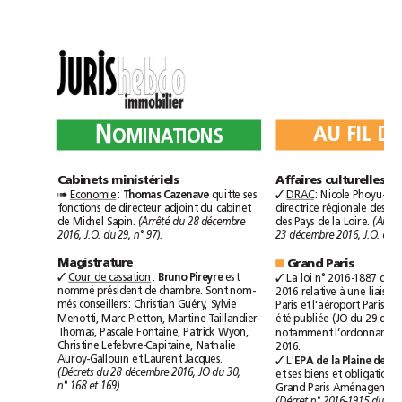
N
AU
FIL
D
OMINATIONS
LÉGISLATION
Cabinets
ministériels
Affaires
culturelles
Economie
:
quitte
ses
DRAC
:
Nicole
✓
Thomas
Cazenave
➠
fonctions
de
directeur
adjoint
du
cabinet
directrice
régionale
des
de
Michel
Sapin.
des
Pays
de
la
Loire.
(Arrêté
du
28décembre
(Ar
2016,
J.O.
du
29,
n°97).
23décembre
2016,
J.O.
du
Magistrature
G
rand
Paris
■
Cour
de
cassation
:
est
La
loi
n°2016-1887
du
✓
Bruno
Pireyre
✓
nommé
président
de
chambre.
Sont
nom-
2016
relative
à
une
liaison
més
conseillers:
Christian
Guéry,
Sylvie
Paris
et
l'aéroport
Menotti,
Marc
Pietton,
Martine
Taillandier-
été
publiée
(JO
du
29
déc.
Thomas,
Pascale
Fontaine,
Patrick
Wyon,
notamment
l’ordonnance
Christine
Lefebvre-Capitaine,
Nathalie
2016.
Auroy-Gallouin
et
Laurent
Jacques.
L'
✓
EPA
de
la
Plaine
de
et
ses
biens
et
obligations
(Décrets
du
28décembre
2016,
JO
du
30,
Grand
Paris
n°168
et169).
(Décret
n°2016-1915
du