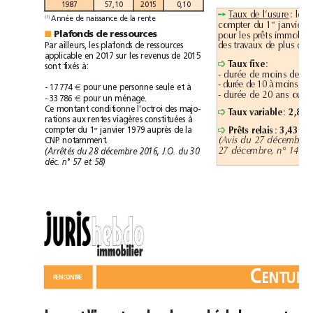
1987
57,10
2015
0,10
d
l
l
Taux
e
’usure
:
e
➙
Année
de
naissance
de
la
rente
(1)
d
er
compter
u
1
janvier
l
b
l
Plafonds
de
ressources
■
pour
es
prêts
immo
i
d
d
l
d
Par
ailleurs,
les
plafonds
de
ressources
es
travaux
e
p
us
e
applicable
en
2017
sur
les
revenus
de
2015
Taux
fixe
:
➩
sont
fixés
à:
d
d
d
-
urée
e
moins
e
10
d
d
d
à
-
urée
e
10
moins
e
à
-
17774
€
pour
une
personne
seule
et
d
d
l
-
urée
e
20
ans
ou
p
-
33786
€
pour
un
ménage.
l'octroi
Ce
montant
conditionne
des
majo-
bl
2,
Taux
varia
e
:
➩
à
rations
aux
rentes
viagères
constituées
l
3,43 %
er
Prêts
re
ais
:
compter
du
1
janvier
1979
auprès
de
la
➩
(Avis
du
27décembre
CNP
notamment.
n°144)
27décembre,
(Arrêtés
du
28décembre
2016,
J.O.
du
30
déc.
n°57
et58)
C
ENTUR
LÉGISLATION
RENCONTRE