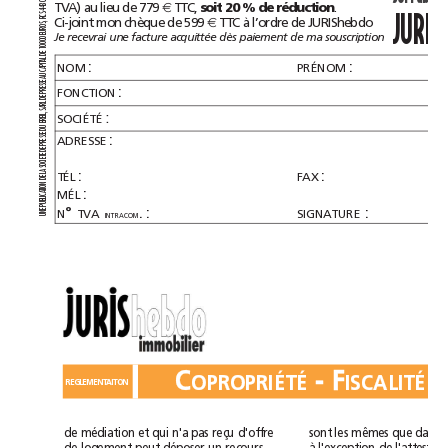
0
TVA)
au
lieu
de
779
TTC,
.
€
soit
20%
de
réduction
43
4
S
JURIS
Ci-joint
mon
chèque
de
599
TTC
à
l’ordre
de
JURIShebdo
RC
€
S,
RO
U
E
Je
recevrai
une
facture
acquittée
dès
paiement
de
ma
souscription
0
0
0
0
1
E
D
AL
:
:
T
NOM
PRÉNOM
API
C
AU
SE
S
:
FONCTION
RE
P
E
D
RL
A
S
:
L,
SOCIÉTÉ
REI
B
U
D
:
SE
ADRESSE
S
RE
P
E
D
TE
E
CI
SO
:
:
A
TÉL
FAX
L
E
D
N
O
:
MÉL
ATI
C
LI
B
U
P
°
.:
:
N
TVA
SIGNATURE
E
N
INTRACOM
U
C
-
F
OPROPRIÉTÉ
ISCALITÉ
REGLEMENTAITON
de
médiation
et
qui
n'a
pas
reçu
d'offre
sont
les
mêmes
que
dans