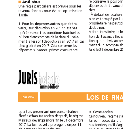
re
conserve
la
possibilité
Anti-abus
■
dépenses
de
travaux
de
s
Une
règle
particulière
est
prévue
pour
les
ciers.
revenus
fonciers
pour
éviter
l'optimisation
À
-
défaut
de
location
(pa
fiscale.
bien
est
occupé
par
propriétaire
ne
peut
plus
1.
Pour
les
dépenses
autres
que
de
tra-
déduction.
,
leur
déduction
en
2017
n'est
pas
vaux
A
titre
transitoire,
la
loi
opérée
suivant
les
conditions
habituelles
tion
de
travaux
effectués
où
l’on
tient
compte
de
la
date
du
paie-
tion
qu'un
devis
ment;
elles
sont
déductibles
en
2017
en
cas
ment
d'un
acompte
ait
ét
d'exigibilité
en
2017.
Cela
concerne
les
tard
le
31décembre
2016.
dépenses
suivantes:
primes
d'assurance,
L
LÉGISLATION
quartiers
présentant
une
concentration
Cosse-ancien
➠
élevée
d'habitat
ancien
dégradé,
le
régime
Ce
nouveau
régime
Malraux
devait
prendre
fin
le
31décembre
taires
imposés
dans
la
loi
dispositif
qu'il
2017.
La
nouvelle
proroge
le
nus
fonciers,
s'agisse