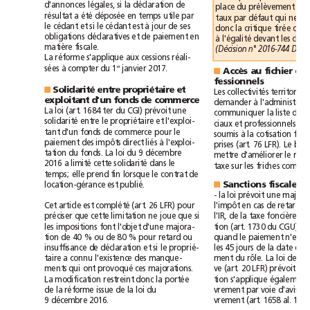
si
d'annonces
légales,
la
déclaration
de
à
place
du
prélèvement
l
été
résultat
a
déposée
en
temps
utile
par
qui
taux
par
défaut
ne
si
à
le
cédant
et
le
cédant
est
jour
de
ses
donc
la
critique
tirée
de
obligations
déclaratives
et
de
paiement
en
à
l'égalité
devant
les
matière
fiscale.
(Décision
n°2016-744
DC
La
réforme
s'applique
aux
cessions
réali-
à
er
sées
compter
du
1
janvier
2017.
Accès
au
fichier
de
■
fessionnels
Solidarité
entre
propriétaire
et
■
Les
collectivités
t
exploitant
d'un
fonds
de
commerce
à
demander
loi
CGI)
La
(art.
1684
ter
du
prévoit
une
communiquer
la
liste
des
solidarité
entre
le
propriétaire
et
l'exploi-
qui
ciaux
et
professionnels
tant
d'un
fonds
de
commerce
pour
le
à
soumis
la
cotisation
à
paiement
des
impôts
direct
liés
l'exploi-
prises
(art.
76
LFR).
Le
but
loi
tation
du
fonds.
La
du
9décembre
mettre
d'améliorer
le
limité
solidarité
2016
a
cette
dans
le
taxe
sur
les
friches
prend
temps;
elle
fin
lorsque
le
contrat
de
Sanctions
fiscales
location-gérance
est
publié.
■
loi
-
la
prévoit
une
complété
LFR)
retard
Cet
article
est
(art.
26
pour
l'impôt
en
cas
de
d
si
préciser
que
cette
limitation
ne
joue
que
l'IR,
de
la
taxe
foncière
et
les
impositions
font
l'objet
d'une
majora-
tion
(art.
1730
du
CGU).
retard
quand
tion
de
40
%
ou
de
80
%
pour
ou
le
paiement
n'est
si
insuffisance
de
déclaration
et
le
proprié-
les
45
jours
de
la
date
de
loi
taire
a
connu
l'existence
des
manque-
ment
du
rôle.
La
de
qui
provoqué
LFR)
ments
ont
ces
majorations.
ve
(art.
20
prévoit
q
La
modification
restreint
donc
la
portée
tion
s'applique
égalemen
loi
de
la
réforme
issue
de
la
du
vrement
par
voie
d'avis
d
9décembre
2016.
vrement
(art.
1658
al.
1
d