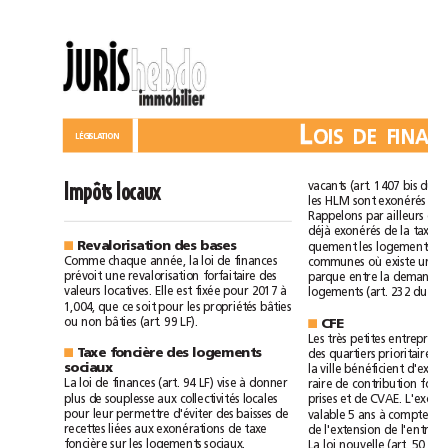
L
LÉGISLATION
vacants
(art.
1407
bis
du
Impôts
locaux
les
HLM
sont
exonérés
de
Rappelons
par
ailleurs
qu
déjà
exonérés
de
la
taxe
q
uement
les
logements
Revalorisation
des
bases
■
Comme
chaque
année,
la
loi
de
finances
communes
où
existe
un
prévoit
une
revalorisation
forfaitaire
des
parque
entre
la
demande
valeurs
locatives.
Elle
est
fixée
pour
2017
à
logements
(art.
232
du
1,004,
que
ce
soit
pour
les
propriétés
bâties
ou
non
bâties
(art.
99
LF).
CFE
■
Les
très
petites
entreprises
des
quartiers
prioritaires
Taxe
foncière
des
logements
■
la
ville
bénéficient
sociaux
La
loi
de
finances
(art.
94
LF)
vise
à
donner
raire
de
contribution
plus
de
souplesse
aux
collectivités
locales
prises
et
de
CVAE.
pour
leur
permettre
d'éviter
des
baisses
de
valable
5
ans
à
compter
d
recettes
liées
aux
exonérations
de
taxe
de
l'extension
de
foncière
sur
les
logements
sociaux.
La
loi
nouvelle
(art.
50
LF