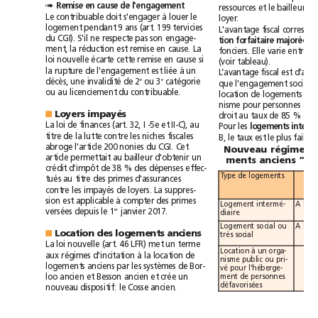
Remise
en
cause
de
l'engagement
➠
ressources
et
le
bailleur
un
à
Le
contribuable
doit
s'engager
louer
le
loyer.
logement
pendant
9
ans
(art.
199
tervicies
fiscal
L'avantage
S'il
du
CGI).
ne
respecte
pas
son
engage-
tion
forfaitaire
majorée
ment,
la
réduction
est
remise
en
cause.
La
fonciers.
Elle
varie
entre
1
loi
si
nouvelle
écarte
cette
remise
en
cause
(voir
tableau).
à
la
rupture
de
l'engagement
est
liée
un
fiscal
L’avantage
est
invalidité
e
e
décès,
une
de
2
ou
3
catégorie
social
que
l'engagement
ou
au
licenciement
du
contribuable.
location
de
logements
par
nisme
pour
personnes
Loyers
impayés
■
droit
au
taux
de
85
%
loi
La
de
finances
(art.
32,
I
-5e
et
II-C),
au
Pour
les
logements
titre
de
la
lutte
contre
les
niches
fiscales
B,
le
taux
est
le
plus
faible:
abroge
l'article
200
nonies
du
CGI.
Cet
Nouveau
régime
article
permettait
au
bailleur
d'obtenir
un
ments
anciens
crédit
d'impôt
de
38
%
des
dépenses
effec-
Type
de
logements
tués
au
titre
des
primes
d'assurances
contre
les
impayés
de
loyers.
La
suppres-
à
sion
est
applicable
compter
des
primes
Logement
intermé-
A
bis,
er
janvier
2017.
versées
depuis
le
1
diaire
social
Logement
ou
A
bis,
Location
des
logements
anciens
■
social
très
loi
LFR)
La
nouvelle
(art.
46
met
un
terme
à
Location
un
orga-
à
aux
régimes
d'incitation
la
location
de
nisme
public
ou
pri-
logements
anciens
par
les
systèmes
de
Bor-
vé
pour
l’héberge-
ment
de
personnes
loo
ancien
et
Besson
ancien
et
crée
un
défavorisées
nouveau
dispositif:
le
Cosse
ancien.