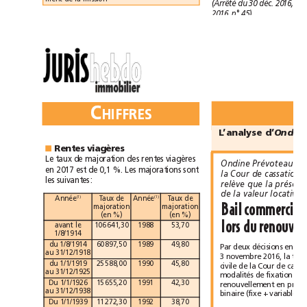
(Arrêté
du
30
déc.
2016,
J
2016,
n°45).
C
HIFFRES
LÉGISLATION
L’analyse
d’
Ondi
Rentes
viagères
■
Le
taux
de
majoration
des
rentes
viagères
Ondine
Prévoteau
en
2017
est
de
0,1
%.
Les
majorations
sont
la
Cour
de
cassation
les
suivantes:
relève
que
la
pr
d
e
la
valeur
locative.
Année
Taux
de
Année
Taux
de
(1)
(1)
Bail
commercial
majoration
majoration
(en%)
(en%)
lors
du
avant
le
106641,30
1988
53,70
1/8/1914
du
1/8/1914
60897,50
1989
49,80
Par
deux
décisions
en
au
31/12/1918
3novembre2016,
la
du
1/1/1919
25588,00
1990
45,80
civile
de
la
Cour
de
au
31/12/1925
modalités
de
fixation
du
Du
1/1/1926
15655,20
1991
42,30
renouvellement
en
a
u
31/12/1938
b
inaire
(fixe
+
variable).
Du
1/1/1939
11272,30
1992
38,70