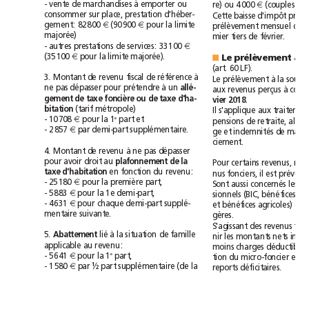
à
-
vente
de
marchandises
emporter
ou
re)
ou
4000
€
(couples
consommer
sur
place,
prestation
d'héber-
pre
Cette
baisse
d'impôt
gement:
82800
€
(90900
€
pour
la
limite
mensuel
prélèvement
de
majorée)
mier
tiers
de
février.
-
autres
prestations
de
services:
33100
€
(35100
€
pour
la
limite
majorée).
Le
prélèvement
à
l
■
(art.
60
LF).
fiscal
à
3.
Montant
de
revenu
de
référence
à
Le
prélèvement
la
sour
à
ne
pas
dépasser
pour
prétendre
un
allé-
à
aux
revenus
perçus
gement
de
taxe
foncière
ou
de
taxe
d'ha-
vier2018
.
(tarif
métropole)
bitation
Il
s'applique
aux
e
part
et
-
10708
€
pour
la
1
pensions
de
retraite,
-
2857
€
par
demi-part
supplémentaire.
ge
et
indemnités
de
ciement.
à
4.
Montant
de
revenu
ne
pas
dépasser
pour
avoir
droit
au
plafonnement
de
la
Pour
certains
revenus,
taxe
d'habitation
en
fonction
du
revenu:
il
nus
fonciers,
est
prévu
u
-
25180
€
pour
la
première
part,
aussi
Sont
concernés
les
-
5883
€
pour
la
1e
demi-part,
sionnels
(BIC,
bénéfices
n
-
4631
€
pour
chaque
demi-part
supplé-
agricoles)
et
bénéfices
et
mentaire
suivante.
gères.
S'agissant
des
revenus
lié
à
5.
Abattement
la
situation
de
famille
nir
les
montants
nets
applicable
au
revenu:
déductib
moins
charges
e
part,
-
5641
€
pour
la
1
tion
du
micro-foncier
et,
½
-
1580
€
par
part
supplémentaire
(de
la
reports
déficitaires.