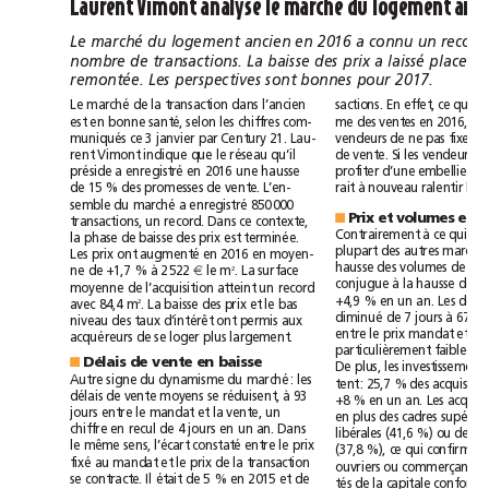
Laurent
Vimont
analyse
le
marché
du
logement
marché
Le
du
logement
ancien
en
2016
a
connu
un
record
laissé
nombre
de
transactions.
La
baisse
des
prix
a
place
à
remontée.
Les
perspectives
sont
bonnes
pour
2017.
Le
marché
de
la
transaction
dans
l’ancien
sactions.
En
effet,
ce
qui
a
est
en
bonne
santé,
selon
les
chiffres
com-
me
des
ventes
en
2016,
muniqués
ce
3janvier
par
Century
21.
Lau-
vendeurs
de
ne
pas
fixer
rent
Vimont
indique
que
le
réseau
qu’il
de
vente.
Si
les
vendeurs
préside
a
enregistré
en
2016
une
hausse
profiter
d’une
embellie
de
de
15%
des
promesses
de
vente.
L’en-
rait
à
nouveau
ralentir
les
semble
du
marché
a
enregistré
850000
Prix
et
volumes
en
■
transactions,
un
record.
Dans
ce
contexte,
Contrairement
à
ce
qui
es
la
phase
de
baisse
des
prix
est
terminée.
plupart
des
autres
Les
prix
ont
augmenté
en
2016
en
moyen-
hausse
des
volumes
de
ne
de
+1,7%
à
2522
le
m
.
La
surface
2
€
conjugue
à
la
hausse
des
moyenne
de
l’acquisition
atteint
un
record
+4,9%
en
un
an.
Les
dé
avec
84,4m
.
La
baisse
des
prix
et
le
bas
2
diminué
de
7
jours
à
67
niveau
des
taux
d’intérêt
ont
permis
aux
entre
le
prix
mandat
et
le
acquéreurs
de
se
loger
plus
largement.
particulièrement
faible:
Délais
de
vente
en
baisse
■
De
plus,
les
investissement
Autre
signe
du
dynamisme
du
marché:
les
tent:
25,7%
des
délais
de
vente
moyens
se
réduisent,
à
93
+8%
en
un
an.
Les
jours
entre
le
mandat
et
la
vente,
un
en
plus
des
cadres
chiffre
en
recul
de
4
jours
en
un
an.
Dans
libérales
(41,6%)
ou
des
le
même
sens,
l’écart
constaté
entre
le
prix
(37,8%),
ce
qui
confirme
fixé
au
mandat
et
le
prix
de
la
transaction
ouvriers
ou
commerçants
se
contracte.
Il
était
de
5%
en
2015
et
de
tés
de
la
capitale