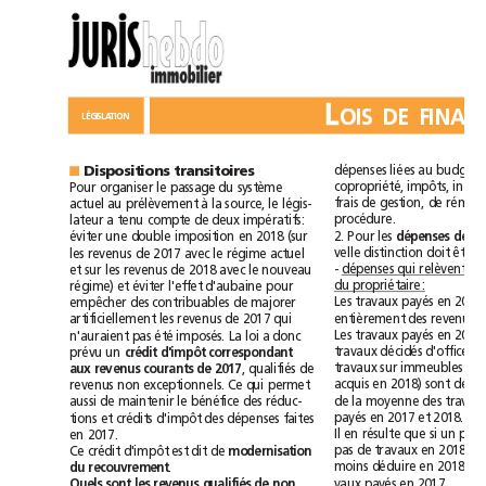
L
LÉGISLATION
dépenses
liées
au
budget
Dispositions
transitoires
■
copropriété,
impôts,
Pour
organiser
le
passage
du
système
frais
de
gestion,
de
actuel
au
prélèvement
à
la
source,
le
légis-
procédure.
lateur
a
tenu
compte
de
deux
impératifs:
2
.
Pour
les
éviter
une
double
imposition
en
2018
(sur
dépenses
de
velle
distinction
doit
être
les
revenus
de
2017
avec
le
régime
actuel
-
dépenses
qui
relèvent
de
et
sur
les
revenus
de
2018
avec
le
nouveau
du
propriétaire
:
régime)
et
éviter
l'effet
d'aubaine
pour
Les
travaux
payés
en
2017
empêcher
des
contribuables
de
majorer
entièrement
des
revenus
artificiellement
les
revenus
de
2017
qui
Les
travaux
payés
en
2018
n'auraient
pas
été
imposés.
La
loi
a
donc
travaux
décidés
d'office
prévu
un
crédit
d'impôt
correspondant
travaux
sur
immeubles
,
qualifiés
de
aux
revenus
courants
de
2017
acquis
en
2018)
sont
revenus
non
exceptionnels.
Ce
qui
permet
de
la
moyenne
des
tra
aussi
de
maintenir
le
bénéfice
des
réduc-
payés
en2017
et2018.
tions
et
crédits
d'impôt
des
dépenses
faites
Il
en
résulte
que
si
un
en
2017.
pas
de
travaux
en
2018,
il
Ce
crédit
d'impôt
est
dit
de
modernisation
moins
déduire
en
2018
la
.
du
recouvrement
vaux
payés
en
2017.
Quels
sont
les
revenus
qualifiés
de
non