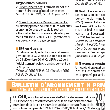
Organismes
publics
J.O.
du
29
déc.
n°76).
Euroméditerranée
:
est
✓
François
Jalinot
nommé
directeur
général
par
intérim.
Tarif
d’accès
au
■
er
Les
extraits
du
plan
(Arr.
du
16
déc.
2016,
J.O.
du
1
janv.,
n°17).
dénommé
plan
minute
de
Conseil
général
de
l'environnement
et
(PMC)
peuvent
être
✓
du
développement
durable
:
en
format
A3
ou
A4.
Sous
Ruth
Marquès
est
nommée
présidente
de
la
section
rique,
la
feuille
cadastrale
«
Habitat,
cohésion
sociale
et
développe-
vant
un
tarif
dégressif.
Le
ment
territorial
»
du
CGEDD.
1
à
200
feuilles)
est
de
5,
(Arrêté
du
23
déc.
2016,
J.O.
du
28
déc.
n°
101).
(Arrêté
du
23décembre
rêté
du
16mai
2011
relatif
EPF
en
Guyane
rémunération
des
■
L'Établissement
public
foncier
et
d'aména-
dues
par
la
direction
gement
de
la
Guyane
a
été
créé
par
décret
er
publiques,
J.O.
du
1
janvie
du
23décembre
2016.
Cet
EPF
succède
à
l'établissement
public
d'aménagement
de
Travaux
à
proxim
■
la
Guyane.
Un
guide
d'application
de
tion
anti
(Décret
n°2016-1865
du
23décembre
2016,
est
approuvé
par
arrêté
d
J.O.
du
27
déc.
n°95).
✁
B
’
«
ULLETIND
ABONNEMENT
À
RETOURNER
A
JURISHEBDO
168,
AVENUE
MARGUERITE
RENAUDIN,
92140
ns64
20%
OUI
,
je
souhaite
bénéficier
de
à
❑
l’offre
de
souscription
RE
R
JURIShebdo
qui
m’est
réservée
soit
un
an
d’abonnement
(41
TE
AN
de
N
7
numéros
de
la
lettre
+
5
numéros
spéciaux
consacrés
au
droit
1
0
0
0
sur
4
immobilier)
au
prix
de
599
TTC
(soit
586,68
HT
+
2,1%
de
2
€
€
6
4
3