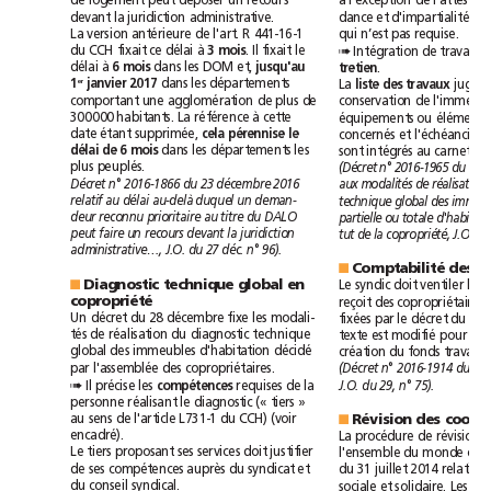
de
logement
peut
déposer
un
recours
à
l'exception
de
devant
la
juridiction
administrative.
dance
et
d'impartialité
à
La
version
antérieure
de
l'art.
R
441-16-1
qui
n’est
pas
requise.
du
CCH
fixait
ce
délai
à
.
Il
fixait
le
Intégration
de
travaux
3
mois
➠
délai
à
dans
les
DOM
et,
.
6
mois
jusqu'au
tretien
dans
les
départements
La
jugés
2017
er
1
janvier
liste
des
travaux
c
omportant
une
agglomération
de
plus
de
conservation
de
300000
habitants.
La
référence
à
cette
équipements
ou
éléments
date
étant
supprimée,
concernés
et
l'échéancier
cela
pérennise
le
dans
les
départements
les
sont
intégrés
au
carnet
délai
6
de
mois
plus
peuplés.
(Décret
n°2016-1965
du
28
Décret
n°2016-1866
du
23décembre
2016
aux
modalités
de
réalisation
relatif
au
délai
au-delà
duquel
un
deman-
technique
global
des
deur
reconnu
prioritaire
au
titre
du
DALO
partielle
ou
totale
peut
faire
un
recours
devant
la
juridiction
tut
de
la
copropriété,
J.O.
du
administrative…,
J.O.
du
27
déc.
n°96).
Comptabilité
des
■
Le
syndic
doit
ventiler
les
Diagnostic
technique
global
en
■
reçoit
des
copropriétaires
copropriété
Un
décret
du
28
décembre
fixe
les
modali-
fixées
par
le
décret
du
tés
de
réalisation
du
diagnostic
technique
texte
est
modifié
pour
global
des
immeubles
d'habitation
décidé
création
du
fonds
travaux.
par
l'assemblée
des
copropriétaires.
(Décret
n°2016-1914
du
Il
précise
les
requises
de
la
J.O.
du
29,
n°
75).
compétences
➠
personne
réalisant
le
diagnostic
(«
tiers
»
au
sens
de
l'article
L731-1
du
CCH)
(voir
Révision
des
■
encadré).
La
procédure
de
révision
Le
tiers
proposant
ses
services
doit
justifier
l'ensemble
du
monde
de
ses
compétences
auprès
du
syndicat
et
du
31juillet
2014
relative
du
conseil
syndical.
sociale
et
solidaire.
Les