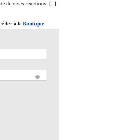
té de vives réactions. […]
céder à la
Boutique
.