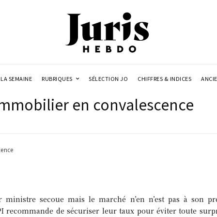
LA SEMAINE
RUBRIQUES
SÉLECTION JO
CHIFFRES & INDICES
ANCI
 immobilier en convalescence
cence
 ministre secoue mais le marché n’en n’est pas à son p
I recommande de sécuriser leur taux pour éviter toute surpri