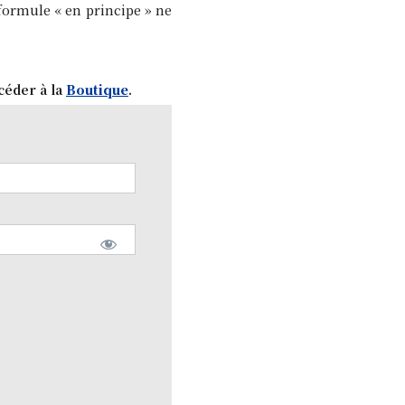
 formule « en principe » ne
céder à la
Boutique
.