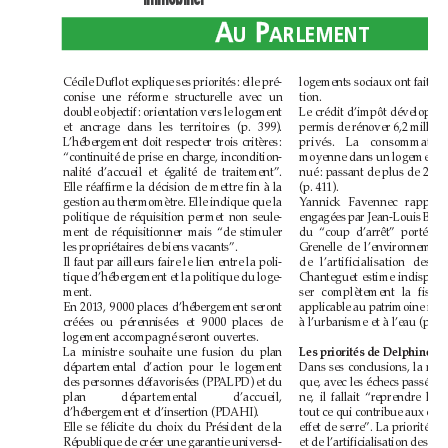
A
P
A
P
U
A
R
L
E
M
E
N
T
U
A
R
L
E
M
E
N
T
Cécile Duflot explique ses priorités: elle pré-
tion.
conise une réforme structurelle avec un
double objectif: orientation vers le logement
et ancrage dans les territoires (p.399).
L’hébergement doit respecter trois critères:
“continuité de prise en charge, incondition-
nalité d’accueil et égalité de traitement”.
(p.411).
Elle réaffirme la décision de mettre fin à la
gestion au thermomètre. Elle indique que la
politique de réquisition permet non seule-
ment de réquisitionner mais “de stimuler
les propriétaires de biens vacants”.
Il faut par ailleurs faire le lien entre la poli-
tique d’hébergement et la politique du loge-
ment.
En 2013, 9000 places d’hébergement seront
créées ou pérennisées et 9000 places de
logement accompagné seront ouvertes.
La ministre souhaite une fusion du plan
départemental d’action pour le logement
des personnes défavorisées (PPALPD) et du
plan départemental d’accueil,
d’hébergement et d’insertion (PDAHI).
Elle se félicite du choix du Président de la
République de créer une garantie universel-