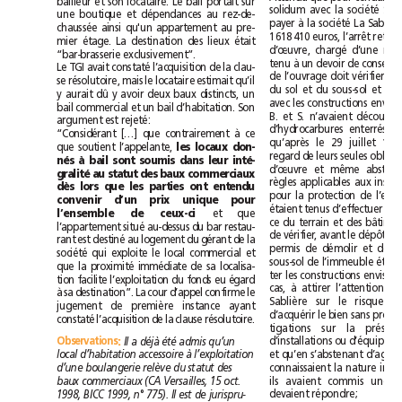
bailleur et son locataire. Le bail portait sur
une boutique et dépendances au rez-de-
chaussée ainsi qu'un appartement au pre-
mier étage. La destination des lieux était
“bar-brasserie exclusivement”.
Le TGI avait constaté l’acquisition de la clau-
se résolutoire, mais le locataire estimait qu’il
y aurait dû y avoir deux baux distincts, un
bail commercial et un bail d’habitation. Son
argument est rejeté:
“Considérant […] que contrairement à ce
que soutient l’appelante, 
les locaux don-
nés à bail sont soumis dans leur inté-
gralité au statut des baux commerciaux
dès lors que les parties ont entendu
convenir d’un prix unique pour
l’ensemble de ceux-ci 
et que
l’appartement situé au-dessus du bar restau-
rant est destiné au logement du gérant de la
société qui exploite le local commercial et
que la proximité immédiate de sa localisa-
tion facilite l’exploitation du fonds eu égard
à sa destination”. La cour d’appel confirme le
jugement de première instance ayant
constaté l’acquisition de la clause résolutoire.
Observations
:
Il a déjà été admis qu’un
local d’habitation accessoire à l’exploitation
d’une boulangerie relève du statut des
baux commerciaux (CA Versailles, 15 oct.
devaient répondre;
1998, BICC 1999, n°775). Il est de jurispru-