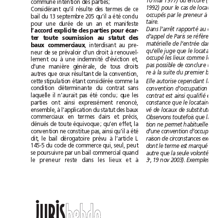
10mai 
commune intention des parties;
Considérant qu’il résulte des termes de ce
bail du 13septembre 205 qu’il a été conclu
taire.
pour une durée de un an et manifeste
l’accord explicite des parties pour écar-
ter toute soumission au statut des
baux commerciaux
, interdisant au pre-
neur de se prévaloir d’un droit à renouvel-
lement ou à une indemnité d’éviction et,
d’une manière générale, de tous droits
re à la suite du premier bail.
autres que ceux résultant de la convention,
cette stipulation étant considérée comme la
condition déterminante du contrat sans
laquelle il n’aurait pas été conclu; que les
parties ont ainsi expressément renoncé,
ensemble, à l’application du statut des baux
vé de locaux de substitution.
commerciaux en termes clairs et précis,
dénués de toute équivoque; qu’en effet, la
convention ne constitue pas, ainsi qu’il a été
dit, le bail dérogatoire prévu à l’article L
145-5 du code de commerce qui, seul, peut
se poursuivre par un bail commercial quand
le preneur reste dans les lieux et à
e
3
••
h
e
b
d
o
h
e
b
d
o
JURIS