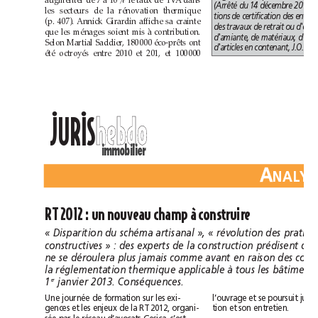
augmenter de 7 à 10% le taux de TVA dans
les secteurs de la rénovation thermique
(p.407). Annick Girardin affiche sa crainte
que les ménages soient mis à contribution.
Selon Martial Saddier, 180000 éco-prêts ont
été octroyés entre 2010 et 201, et 100000
••
h
e
b
d
o
h
e
b
d
o
JURIS
immobilier
A
A
N
A
L
Y
S
N
A
L
Y
S
RT 2012: un nouveau champ à construire
1
janvier 2013. Conséquences.
er
Une journée de formation sur les exi-
tion et son entretien. 
gences et les enjeux de la RT 2012, organi-