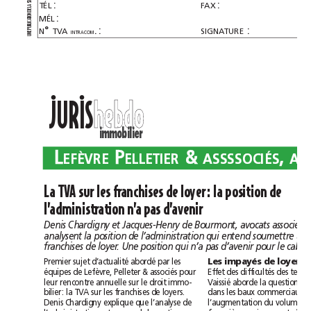
:
:
SO
TÉL
FAX
A 
L
E 
D
:
N
MÉL
O
ATI
C
LI
B
° 
.:
:
U
N
TVA
SIGNATURE
P
E 
INTRACOM
N
U
••
h
e
b
d
o
h
e
b
d
o
JURIS
immobilier
L
P
&
,
L
P
&
,
È
É
È
É
E
F
V
R
E
E
L
L
E
T
I
E
R
A
S
S
S
S
O
C
I
S
A
V
E
F
V
R
E
E
L
L
E
T
I
E
R
A
S
S
S
S
O
C
I
S
A
V
La TVA sur les franchises de loyer: la position de
l’administration n’a pas d’avenir
Les impayés de loyer
Premier sujet d’actualité abordé par les
équipes de Lefèvre, Pelleter & associés pour
leur rencontre annuelle sur le droit immo-
bilier: la TVA sur les franchises de loyers.
Denis Chardigny explique que l’analyse de