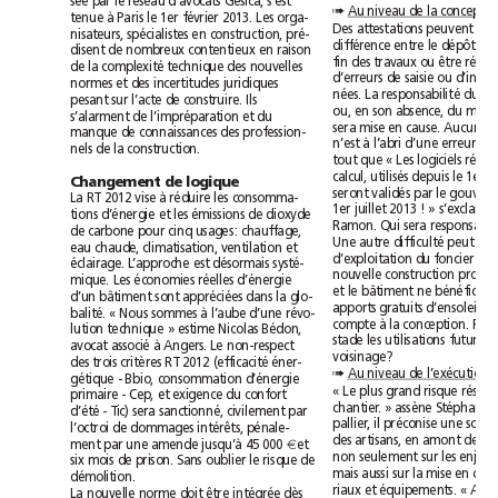
sée par le réseau d’avocats Gesica, s’est
Au niveau
➠
tenue à Paris le 1erfévrier 2013. Les orga-
nisateurs, spécialistes en construction, pré-
disent de nombreux contentieux en raison
de la complexité technique des nouvelles
normes et des incertitudes juridiques
pesant sur l’acte de construire. Ils
s’alarment de l’impréparation et du
manque de connaissances des profession-
nels de la construction.
Changement de logique
La RT 2012 vise à réduire les consomma-
tions d’énergie et les émissions de dioxyde
de carbone pour cinq usages: chauffage,
eau chaude, climatisation, ventilation et
éclairage. L’approche est désormais systé-
mique. Les économies réelles d’énergie
d’un bâtiment sont appréciées dans la glo-
balité. « Nous sommes à l’aube d’une révo-
lution technique » estime Nicolas Bédon,
avocat associé à Angers. Le non-respect
voisinage?
des trois critères RT 2012 (efficacité éner-
Au niveau de l’exécution
➠
gétique - Bbio, consommation d’énergie
primaire - Cep, et exigence du confort
d’été - Tic) sera sanctionné, civilement par
l’octroi de dommages intérêts, pénale-
ment par une amende jusqu’à 45 000 
€
 et
six mois de prison. Sans oublier le risque de
démolition.
La nouvelle norme doit être intégrée dès