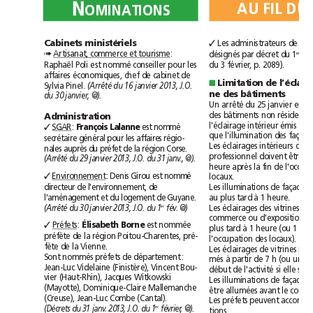
N
N
A
U
F
I
L
D
U
A
U
F
I
L
D
U
O
M
I
N
A
T
I
O
N
S
O
M
I
N
A
T
I
O
N
S
Cabinets ministériels
✓
:
Artisanat, commerce et tourisme
désignés par décret du 1
➠
er
Raphaël Poli est nommé conseiller pour les
du 3février, p.2089).
affaires économiques, chef de cabinet de
■
Sylvia Pinel. 
(Arrêté du 16janvier2013, J.O.
ne des bâtiments
du 30janvier, @).
Administration
SGAR
: 
François Lalanne
est nommé
✓
secrétaire général pour les affaires régio-
nales auprès du préfet de la région Corse.
(Arrêté du 29janvier2013, J.O. du 31 janv., @).
Environnement
: Denis Girou est nommé
locaux.
✓
directeur de l'environnement, de
au plus tard à 1 heure.
l'aménagement et du logement de Guyane.
(Arrêté du 30janvier2013, J.O. du 1
fév. @)
er
Préfets
: 
Élisabeth Borne
est nommée
✓
préfète de la région Poitou-Charentes, pré-
l'occupation des locaux).
fète de la Vienne.
Sont nommés préfets de département:
Jean-Luc Videlaine (Finistère), Vincent Bou-
vier (Haut-Rhin), Jacques Witkowski
(Mayotte), Dominique-Claire Mallemanche
(Creuse), Jean-Luc Combe (Cantal).
(Décrets du 31 janv. 2013, J.O. du 1
février, @).
er
tions.