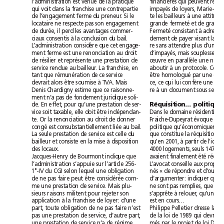
l’administration est venue de la pratique
qui voit dans la franchise une contrepartie
de l’engagement ferme du preneur. Si le
locataire ne respecte pas son engagement
de durée, il perd les avantages commer-
ciaux consentis à la conclusion du bail.
L’administration considère que cet engage-
ment ferme est une renonciation au droit
de résilier et représente une prestation de
service rendue au bailleur. La franchise, en
tant que rémunération de ce service
devrait alors être soumise à TVA. Mais
Denis Chardigny estime que ce raisonne-
ment n’a pas de fondement juridique soli-
Réquisition… politique
de. En effet, pour qu’une prestation de ser-
vice soit taxable, elle doit être indépendan-
te. Or la renonciation au droit de donner
congé est consubstantiellement liée au bail.
La seule prestation de service est celle du
bailleur et consiste en la mise à disposition
des locaux.
Jacques-Henry de Bourmont indique que
l’administration s’appuie sur l’article 256-
1°-IV du CGI selon lequel une obligation
de ne pas faire peut être considérée com-
me une prestation de service. Mais plu-
sieurs raisons militent pour rejeter son
est en cours…
application à la franchise de loyer: d’une
part, toute obligation de ne pas faire n’est
pas une prestation de service, d’autre part,
une prestation de service n’a de régime