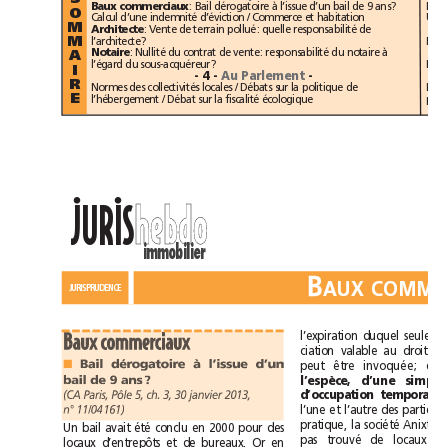
Baux commerciaux
: Bail dérogatoire à l’issue d’un bail de 9 ans?
O
Calcul d’une indemnité d’éviction / Commerce et habitation
M
Architecte
: Vente de terrain pollué: quelle responsabilité de
l’architecte?
M
Notaire
: Nullité du contrat de vente: responsabilité du notaire à
A
l’égard du sous-acquéreur?
I
Au Parlement
- 4 -
-
R
Normes des collectivités locales / Débats sur la politique de
E
l’hébergement / Débat sur la fiscalité écologique
••
h
e
b
d
o
h
e
b
d
o
JURIS
immobilier
B
B
A
U
X
C
O
M
M
E
A
U
X
C
O
M
M
E
J
U
R
I
S
P
R
U
D
E
N
C
E
J
U
R
I
S
P
R
U
D
E
N
C
E
Baux commerciaux
■
Bail dérogatoire à l’issue d’un
peut être invoquée; qu
bail de 9 ans?
(CA Paris, Pôle 5, ch. 3, 30janvier 2013,
d’occupation temporaire
n°11/04161)
Un bail avait été conclu en 2000 pour des
locaux d’entrepôts et de bureaux. Or en