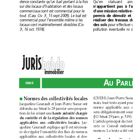
dence constante qu’un bail portant à la fois
sur des locaux d’habitation et des locaux
commerciaux sont est commercial pour le
e
tout. (Cass. Civ. 3
, 15 sept 2009). Le bail est
commercial pour l’ensemble même si les
des sols
locaux sont matériellement divisibles (Civ.
e
, 16 oct. 1974).
3
••
h
e
b
d
o
h
e
b
d
o
JURIS
immobilier
A
P
A
P
U
A
R
L
E
U
A
R
L
E
É
É
D
B
A
T
S
D
B
A
T
S
Normes des collectivités locales
■
Jacqueline Gourault et Jean-Pierre Sueur ont
défendu au Sénat le 28janvier une proposi-
tion de loi créant une 
haute autorité chargée
(JO Sénat 29 janv. p.519).
du contrôle et de la régulation des normes
. Jac-
applicables aux collectivités locales
queline Gourault explique qu’il est nécessai-
re de réguler l’ensemble des flux de normes
applicables aux collectivités locales et des-