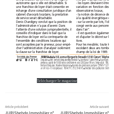
autonome que si elle est détachable. Si
une franchise de loyer était consentie en
observatoires locaux,
échange d’une consultation juridique d’un
cabinet d’avocats locataire, la prestation
de service serait détachable.
Denis Chardigny conclut que la position de
l’administration n’a pas d’avenir. Dans
dans l’air”.
l’attente d’une solution jurisprudentielle, il
conseille d’indiquer dans le bail que la
franchise de loyer est la contrepartie de
tives.
l’ensemble des conditions locatives qui
sont acceptées par le preneur, pour empê-
cher l’administration d’analyser isolément
la clause sur la franchise de loyer.
JURIShebdo
Desjuzeur 
Mél: bertrand.desjuzeur@jurishebdo.fr 
Secrétariat: Sabine Petit 
■
■
■ 
Bertrand Desjuzeur, Roseline Maisonnier 
■ 
an (41 nos + 5 nos spéciaux): 769 
TTC (753,19 
HT) 
€
€
■ 
Télécharger le magazine
Article précédent
Article suivant
JURIShebdo Immobilier n°
JURIShebdo Immobilier n°