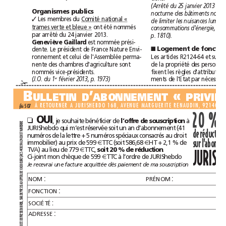
Organismes publics
Les membres du Comité national «
✓
trames verte et bleue »
ont été nommés
par arrêté du 24janvier2013.
p.1810).
Geneviève Gaillard
est nommée prési-
Logement d
dente. Le président de France Nature Envi-
■
ronnement et celui de l'Assemblée perma-
nente des chambres d'agriculture sont
nommés vice-présidents.
(J.O. du 1
février 2013, p.1973)
er
✁
B
’
«
ULLETIND
ABONNEMENT
jhi 507
20%
OUI
, je souhaite bénéficier de 
à
❑
l’offre de souscription 
RE
R
JURIShebdo qui m’est réservée soit un an d’abonnement (41
TE
AN
de réduction
N
numéros de la lettre + 5 numéros spéciaux consacrés au droit
7 
1
0
0
0
4 
immobilier) au prix de 599 
 TTC (soit 586,68 
 HT + 2,1% de
2
€
€
6
4 
3
0
TVA) au lieu de 779
 TTC, 
.
soit 20% de réduction
€
43 
4
h
h
JURIS
S 
Ci-joint mon chèque de 599 
 TTC à l’ordre de JURIShebdo
RC
€
S, 
RO
U
E
Je recevrai une facture acquittée dès paiement de ma souscription
0
0
0
0
1
E 
D
AL 
:
:
T
NOM
PRÉNOM
API
C
AU
SE 
:
S
FONCTION
RE
P
E 
D
RL 
A
S
:
SOCIÉTÉ
L, 
REI
B
U
D
:
SE 
ADRESSE
S
RE
P
E 
D
TE 
E
CI