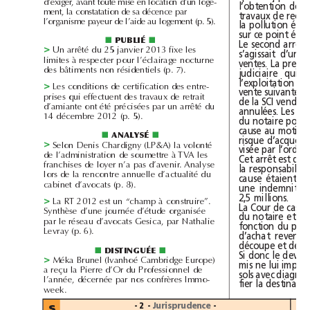
d’exiger, avant toute mise en location d’un loge-
ment, la constatation de sa décence par
l’organisme payeur de l’aide au logement (p.5).
PUBLIÉ
■
■
>
Un arrêté du 25janvier2013 fixe les
limites à respecter pour l’éclairage nocturne
des bâtiments non résidentiels (p.7).
>
Les conditions de certification des entre-
prises qui effectuent des travaux de retrait
d’amiante ont été précisées par un arrêté du
14décembre2012 (p.5).
ANALYSÉ
■
■
>
Selon Denis Chardigny (LP&A) la volonté
de l’administration de soumettre à TVA les
franchises de loyer n’a pas d’avenir. Analyse
lors de la rencontre annuelle d’actualité du
cabinet d’avocats (p.8).
2,5millions.
>
La RT 2012 est un “champ à construire”.
Synthèse d’une journée d’étude organisée
par le réseau d’avocats Gesica, par Nathalie
Levray (p.6).
DISTINGUÉE
■
■
>
Méka Brunel (Ivanhoé Cambridge Europe)
a reçu la Pierre d’Or du Professionnel de
l’année, décernée par nos confrères Immo-
week.
- 2 -
Jurisprudence
-
S