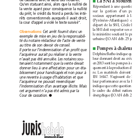
de causalité avec la faute des notaires;
La SNI à Mourenx
■
Qu’en statuant ainsi, alors que la nullité de
la vente ayant pour conséquence la nullité
du prêt, le crédit du Nord a perdu les inté-
rêts conventionnels auxquels il avait droit,
la cour d’appel a violé le texte susvisé”.
Observations
Cet arrêt fournit donc un
:
exemple de mise en jeu de la responsabili-
té du notaire rédacteur de l’acte de vente
au titre de son devoir de conseil.
Pompes à chaleur
■
Il porte sur l’indemnisation d’un profit que
l’acquéreur aurait pu réaliser si la vente
n’avait pas été annulée. Les notaires sou-
tenaient notamment que la vente devait
donner lieu à une affectation pour un éta-
blissement pour handicapés et non pour à
une revente à usage d’habitation et que
l’acquéreur ne pouvait revendiquer
l’indemnisation d’un avantage illicite. Mais
cet argument n’a pas été admis par la
Cour de cassation. 
●
••
h
e
b
d
o
h
e
b
d
o
JURIS
immobilier