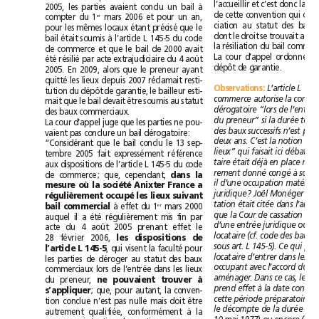
2005, les parties avaient conclu un bail à
er
mars 2006 et pour un an,
compter du 1
pour les mêmes locaux étant précisé que le
bail était soumis à l’article L 145-5 du code
de commerce et que le bail de 2000 avait
été résilié par acte extrajudiciaire du 4août
dépôt de garantie.
2005. En 2009, alors que le preneur ayant
quitté les lieux depuis 2007 réclamait resti-
Observations
:
tution du dépôt de garantie, le bailleur esti-
mait que le bail devait être soumis au statut
des baux commerciaux.
La cour d’appel juge que les parties ne pou-
vaient pas conclure un bail dérogatoire:
“Considérant que le bail conclu le 13sep-
tembre 2005 fait expressément référence
aux dispositions de l’article L 145-5 du code
de commerce; que, cependant, 
dans la
mesure où la société Anixter France a
régulièrement occupé les lieux suivant
bail commercial
er
mars 2000
à effet du 1
auquel il a été régulièrement mis fin par
acte du 4août 2005 prenant effet le
28février 2006, 
les dispositions de
l’article L 145-5
, qui visent la faculté pour
les parties de déroger au statut des baux
commerciaux lors de l’entrée dans les lieux
du preneur, 
ne pouvaient trouver à
s’appliquer
; que, pour autant, la conven-
tion conclue n’est pas nulle mais doit être
autrement qualifiée, conformément à la