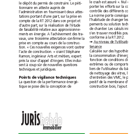
le dépôt du permis de construire. Le péti-
tionnaire en atteste auprès de
l’administration en fournissant deux attes-
tations portant d’une part, sur la prise en
compte de la RT 2012 dans son projet et
d’autre part, sur la réalisation de l’étude
de faisabilité relative aux approvisionne-
ments en énergie. A l’achèvement des tra-
conforme à la RT 2012.
vaux, une troisième attestation confirme la
➠
prise en compte au cours de la construc-
tenance
tion. « Ces nouvelles exigences vont castrer
l’acte de construction. » craint Stéphane
Ramon, ingénieur Arts et métiers, expert
près la cour d’appel d’Angers. Elles indui-
sent à coup sûr de nouvelles questions
techniques et juridiques.
Points de vigilance techniques
La question de la performance énergé-
tique se pose dès la conception de
••
h
e
b
d
o
h
e
b
d
o
JURIS
immobilier