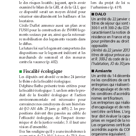
le des risques locatifs; jugeant, après avoir
l’urbanisme (p.419).
examiné le bilan de la GRL et de la GLI, que
ce dispositif serait un moyen décisif pour
■
DALO
sécuriser simultanément les bailleurs et les
locataires.
Cécile Duflot annonce aussi un plan avec
l’USH pour la construction de 150000 loge-
ments sociaux par an, ainsi que la nécessai-
re mobilisation des logements vacants dans
le diffus.
opposable.
La future loi sur le logement comportera des
dispositions sur le logement indécent et les
marchands de sommeil et des mesures
contre la vacance (p.402).
■ 
Amiante
Fiscalité écologique
■
Les députés ont abordé ce même 24janvier
le thème de la fiscalité écologique.
Delphine Batho présente trois critères pour
la fiscalité écologique: 1. un lien entre le pro-
duit de la fiscalité écologique et l’action
nismes certificateurs.
environnementale est nécessaire pour
convaincre nos concitoyens de son bien-fon-
dé (JO AN déb. 25 janv. p.405); 2. les pro-
positions doivent être passées au crible de
l’efficacité écologique, de l’impact écono-
mique et de la justice sociale; 3. il faut une
vision d’ensemble.
Eva Sas souligne qu’il y a une incohérence à
organisme équivalent.