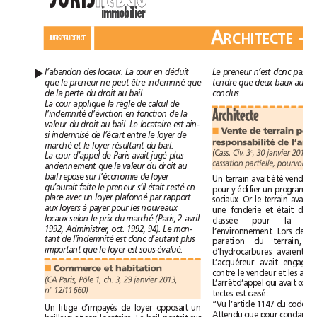
immobilier
A
-
A
-
R
C
H
I
T
E
C
T
E
R
C
H
I
T
E
C
T
E
J
U
R
I
S
P
R
U
D
E
N
C
E
J
U
R
I
S
P
R
U
D
E
N
C
E
▲
l’abandon des locaux. La cour en déduit
que le preneur ne peut être indemnisé que
conclus.
de la perte du droit au bail.
La cour applique la règle de calcul de
Architecte
l’indemnité d’éviction en fonction de la
valeur du droit au bail. Le locataire est ain-
■
si indemnisé de l’écart entre le loyer de
marché et le loyer résultant du bail.
(Cass. Civ. 3
e
La cour d’appel de Paris avait jugé plus
anciennement que la valeur du droit au
bail repose sur l’économie de loyer
qu’aurait faite le preneur s’il était resté en
place avec un loyer plafonné par rapport
aux loyers à payer pour les nouveaux
locaux selon le prix du marché (Paris, 2avril
1992, Administrer, oct. 1992, 94). Le mon-
tant de l’indemnité est donc d’autant plus
important que le loyer est sous-évalué.
■
Commerce et habitation
(CA Paris, Pôle 1, ch. 3, 29janvier 2013,
n°12/11660)
tectes est cassé:
Un litige d’impayés de loyer opposait un