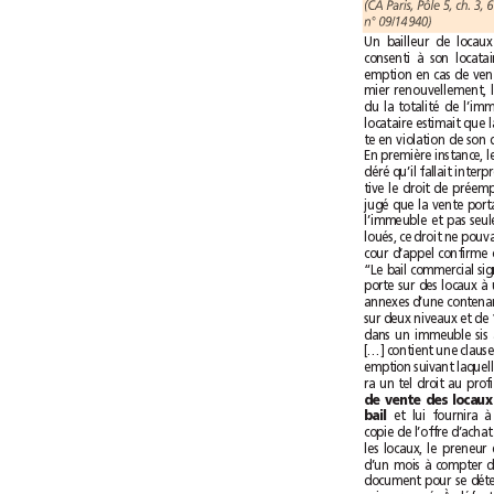
n°09/14940)
bail 