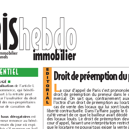
h
e
b
d
o
h
e
b
d
o
JURIS
immobilier
La lettre du droit immobilier
pour les professionnels
L’ESSENTIEL
E
D
I
JUGÉ
T
■
L
cession despécialisation
de l’article L
O
145-51 du code de commerce, qui bénéfi-
R
cie au locataire qui part à la retraite peut
I
aussi être invoquée par l’usufruitier du droit
A
au bail, avec l’accord des nus-propriétaires
L
indivis (arrêt de la Cour de cassation du
succession de baux dérogatoires
est
valable lorsque le preneur renonce au béné-
fice du statut le lendemain du jour où expi-