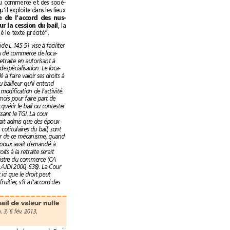
culé au registre du commerce et des socié-
tés pour le fonds qu’il exploite dans les lieux
s’il justifie de l’accord des nus-
, la
propriétaires pour la cession du bail
cour d’appel a violé le texte précité”.
L’article L 145-51 vise à faciliter
la cession des fonds de commerce de loca-
taires partant à la retraite en autorisant à
cette occasion une despécialisation. Le loca-
taire qui a demandé à faire valoir ses droits à
la retraite notifie au bailleur qu’il entend
céder son bail avec modification de l’activité.
Le bailleur a deux mois pour faire part de
son choix. Il peut acquérir le bail ou contester
l’opération en saisissant le TGI. La cour
d’appel de Paris avait admis que des époux
communs en biens, cotitulaires du bail, sont
admis à se prévaloir de ce mécanisme, quand
bien même seul l‘époux avait demandé à
bénéficier de ses droits à la retraite serait
immatriculé au registre du commerce (CA
Paris, 21 avril 2000, AJDI 2000, 638). La Cour
de cassation admet ici que le droit peut
bénéficier à un usufruitier, s’il a l’accord des
Un droit au bail de valeur nulle
(CA Paris, Pôle 5, ch. 3, 6 fév. 2013,