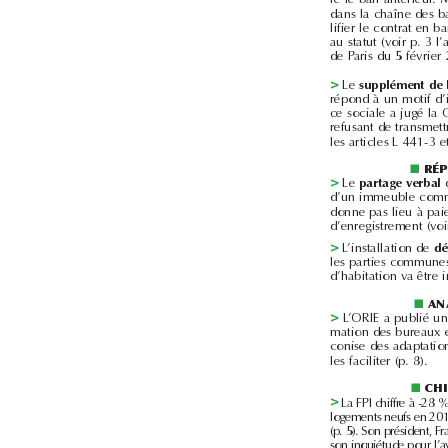
>
Le 
■
>
Le 
partage verbal
>
L’installation de 
■
>
les faciliter (p.8).
■
>