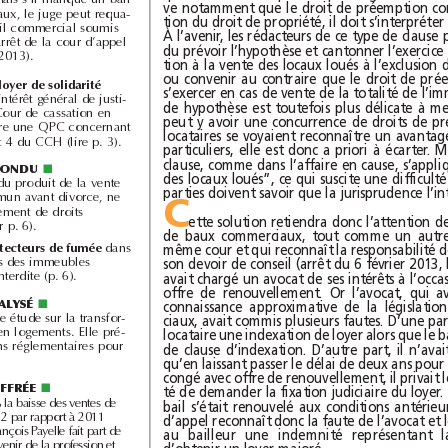
re le bail antérieur. Mais s’il manque un bail
dans la chaîne des baux, le juge peut requa-
lifier le contrat en bail commercial soumis
au statut (voir p.3 l’arrêt de la cour d’appel
de Paris du 5février2013).
supplément de loyer de solidarité
répond à un motif d’intérêt général de justi-
ce sociale a jugé la Cour de cassation en
refusant de transmettre une QPC concernant
les articles L 441-3 et 4 du CCH (lire p.3).
RÉPONDU
■
du produit de la vente
d’un immeuble commun avant divorce, ne
C
donne pas lieu à paiement de droits
d’enregistrement (voir p.6).
détecteurs de fumée
dans
les parties communes des immeubles
d’habitation va être interdite (p.6).
ANALYSÉ
■
L’ORIE a publié une étude sur la transfor-
mation des bureaux en logements. Elle pré-
conise des adaptations réglementaires pour
CHIFFRÉE
■
La FPI chiffre à -28% la baisse des ventes de
logements neufs en 2012 par rapport à 2011
(p.5). Son président, François Payelle fait part de
son inquiétude pour l’avenir de la profession et