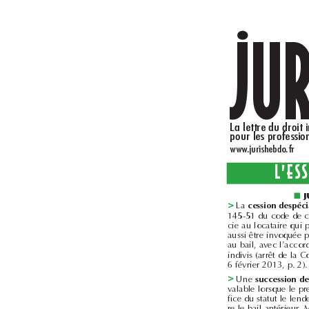
..
www.jurishebdo.fr
■
>
La 
6février2013, p.2).
>
Une 