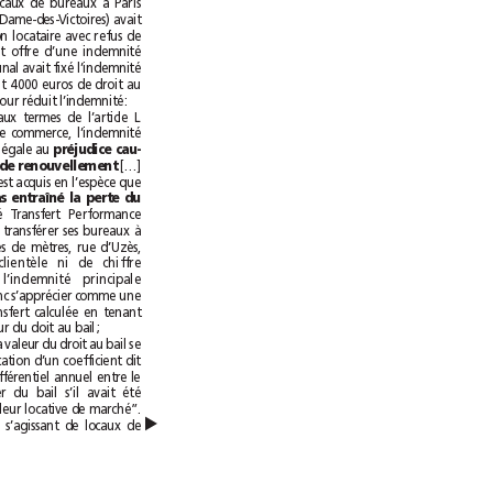
Un bailleur de locaux de bureaux à Paris
, rue Notre-Dame-des-Victoires) avait
donné congé à son locataire avec refus de
renouvellement et offre d’une indemnité
d’éviction. Le tribunal avait fixé l’indemnité
à 6000euros, dont 4000euros de droit au
bail. En appel, la cour réduit l’indemnité:
“Considérant qu’aux termes de l’article L
145-14 du code de commerce, l’indemnité
dite d’éviction est égale au 
préjudice cau-
[…]
sé par le défaut de renouvellement
Considérant qu’il est acquis en l’espèce que
l’éviction n’a pas entraîné la perte du
, la société Transfert Performance
Sportive ayant pu transférer ses bureaux à
quelques centaines de mètres, rue d’Uzès,
sans perte de clientèle ni de chiffre
d’affaires, que l’indemnité principale
d’éviction doit donc s’apprécier comme une
indemnité de transfert calculée en tenant
compte de la valeur du doit au bail;
Considérant que la valeur du droit au bail se
calcule par l’application d’un coefficient dit
de situation au différentiel annuel entre le
montant du loyer du bail s’il avait été
renouvelé et la valeur locative de marché”.
▲
L’arrêt relève que s’agissant de locaux de