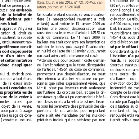
prix proposé. À défaut, il sera réputé avoir
(Cass. Civ. 3
, 6 fév. 2013, n° 121, FS-P+B, cas-
e
(30m
renoncé à exercer son droit de préemption.
2
sation, pourvoi n°11-24 708)
Or la vente que les époux P. ont envisagée
Un locataire étant décédé, sa veuve usufrui-
celle de la totalité de
tière (la nue-propriété revenant à trois
l’ensemble immobilier abritant pour
enfants) avait notifié le 13janvier 2009 au
.
partie les locaux donnés à bail
bailleur une cession despécialisation pour
Les premiers juges, pour apprécier s’il y a eu
cause de retraite en visant l’article L 145-51 du
à cette occasion inexécution du droit de
code de commerce. Le 11mars 2009, le
préférence ainsi que le soutient la société
bailleur avait fait connaître son intention de
Laboratoire Hepatoum, ont justement rap-
racheter le fonds, puis assigné l’usufruitière
le droit de préférence consti-
en nullité de l’acte du 13janvier 2009. L’arrêt
tue une limitation du doit de propriété
qui avait admis cette demande est cassé:
pour le propriétaire d’un bien de
“Attendu que pour accueillir cette deman-
fonds
contracter librement et cette limitation
de, l’arrêt retient que le texte dérogatoire
contractuelle doit donc s’appliquer
de l’article L 145-51 du code de commerce,
permettant une despécialisation, ne peut
L’objet de la vente et celui du droit de pré-
être étendu à d’autres situations ou per-
emption au profit du preneur à bail étant
sonnes que celles expressément visées, que
différents, l’application de la clause insti-
B. n’est pas locataire mais seulement
M
me
ne saurait conduire en
usufruitière du droit au bail, et que la cir-
l’espèce à imposer aux propriétaires de
constance qu’elle ait pu demander le béné-
à
diviser leur bien en vue de le céder
fice de ses droits à la retraite est insuffisan-
des personnes distinctes alors que
te pour lui permettre de se prévaloir des dis-
l’ensemble immobilier objet de la vente,
positions de cet article; peu important
composé de bâtiments pour partie à usage
qu’elle ait été mandatée par les nus-pro-
d’habitation et pour partie à usage de com-
priétaires indivis qui ne satisfont pas non
merce et d’une cour […] constitue une uni-