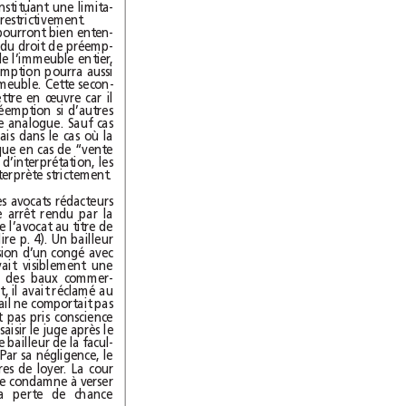
ve notamment que le droit de préemption constituant une limita-
tion du droit de propriété, il doit s’interpréter restrictivement.
À l’avenir, les rédacteurs de ce type de clause pourront bien enten-
du prévoir l’hypothèse et cantonner l’exercice du droit de préemp-
tion à la vente des locaux loués à l’exclusion de l’immeuble entier,
ou convenir au contraire que le droit de préemption pourra aussi
s’exercer en cas de vente de la totalité de l’immeuble. Cette secon-
de hypothèse est toutefois plus délicate à mettre en œuvre car il
peut y avoir une concurrence de droits de préemption si d’autres
locataires se voyaient reconnaître un avantage analogue. Sauf cas
particuliers, elle est donc a priori à écarter. Mais dans le cas où la
clause, comme dans l’affaire en cause, s’applique en cas de “vente
des locaux loués”, ce qui suscite une difficulté d’interprétation, les
parties doivent savoir que la jurisprudence l’interprète strictement.
ette solution retiendra donc l’attention des avocats rédacteurs
de baux commerciaux, tout comme un autre arrêt rendu par la
même cour et qui reconnaît la responsabilité de l’avocat au titre de
son devoir de conseil (arrêt du 6février2013, lire p.4). Un bailleur
avait chargé un avocat de ses intérêts à l’occasion d’un congé avec
offre de renouvellement. Or l’avocat, qui avait visiblement une
connaissance approximative de la législation des baux commer-
ciaux, avait commis plusieurs fautes. D’une part, il avait réclamé au
locataire une indexation de loyer alors que le bail ne comportait pas
de clause d’indexation. D’autre part, il n’avait pas pris conscience
qu’en laissant passer le délai de deux ans pour saisir le juge après le
congé avec offre de renouvellement, il privait le bailleur de la facul-
té de demander la fixation judiciaire du loyer. Par sa négligence, le
bail s’était renouvelé aux conditions antérieures de loyer. La cour
d’appel reconnaît donc la faute de l’avocat et le condamne à verser
au bailleur une indemnité représentant la perte de chance