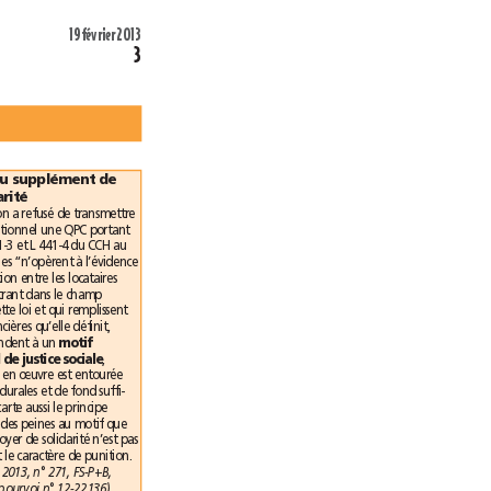
19février 2013
3
Validation du supplément de
loyer de solidarité
La Cour de cassation a refusé de transmettre
au Conseil constitutionnel une QPC portant
sur les articles L 441-3 et L 441-4 du CCH au
motif que ces articles “n’opèrent à l’évidence
aucune discrimination entre les locataires
d’un logement entrant dans le champ
d’application de cette loi et qui remplissent
les conditions financières qu’elle définit,
motif
ensuite qu’ils répondent à un 
d’intérêt général de justice sociale
,
qu’enfin, leur mise en œuvre est entourée
de garanties procédurales et de fond suffi-
santes”. La Cour écarte aussi le principe
d’individualisation des peines au motif que
le supplément de loyer de solidarité n’est pas
une sanction ayant le caractère de punition.
, 6 fév. 2013, n°271, FS-P+B,
non-lieu à renvoi, pourvoi n°12-22136)