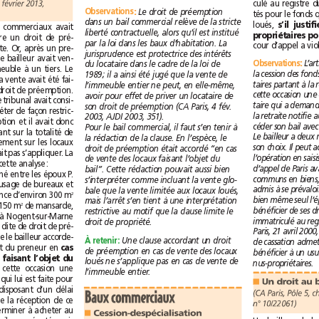
(CA Paris, Pôle 5, ch. 3, 6février2013,
O
b
s
e
r
v
a
t
i
o
n
s
O
b
s
e
r
v
a
t
i
o
n
s
:
Le droit de préemption
dans un bail commercial relève de la stricte
loués, 
Un bailleur de locaux commerciaux avait
liberté contractuelle, alors qu’il est institué
consenti à son locataire un droit de pré-
par la loi dans les baux d’habitation. La
emption en cas de vente. Or, après un pre-
jurisprudence est protectrice des intérêts
mier renouvellement, le bailleur avait ven-
O
b
s
e
r
v
a
t
i
o
n
s
O
b
s
e
r
v
a
t
i
o
n
s
:
du locataire dans le cadre de la loi de
du la totalité de l’immeuble à un tiers. Le
1989; il a ainsi été jugé que la vente de
locataire estimait que la vente avait été fai-
l’immeuble entier ne peut, en elle-même,
te en violation de son droit de préemption.
avoir pour effet de priver un locataire de
En première instance, le tribunal avait consi-
son droit de préemption (CA Paris, 4 fév.
déré qu’il fallait interpréter de façon restric-
2003, AJDI 2003, 351).
tive le droit de préemption et il avait donc
Pour le bail commercial, il faut s’en tenir à
jugé que la vente portant sur la totalité de
la rédaction de la clause. En l’espèce, le
l’immeuble et pas seulement sur les locaux
droit de préemption était accordé “en cas
loués, ce droit ne pouvait pas s’appliquer. La
de vente des locaux faisant l’objet du
cour d‘appel confirme cette analyse:
bail”. Cette rédaction pouvait aussi bien
“Le bail commercial signé entre les époux P.
s’interpréter comme incluant la vente glo-
porte sur des locaux à usage de bureaux et
bale que la vente limitée aux locaux loués,
annexes d’une contenance d’environ 300m
2
mais l’arrêt s’en tient à une interprétation
sur deux niveaux et de 150m
de mansarde,
2
restrictive au motif que la clause limite le
dans un immeuble sis à Nogent-sur-Marne
droit de propriété.
[…] contient une clause dite de droit de pré-
emption suivant laquelle le bailleur accorde-
À
retenir:
Une clause accordant un droit
ra un tel droit au profit du preneur en 
cas
de préemption en cas de vente des locaux
de vente des locaux faisant l’objet du
loués ne s’applique pas en cas de vente de
nus-propriétaires.
et lui fournira à cette occasion une
l’immeuble entier.
copie de l’offre d’achat qui lui est faite pour
■
les locaux, le preneur disposant d’un délai
Baux commerciaux
d’un mois à compter de la réception de ce
n°10/22061)
document pour se déterminer à acheter au
Cession-despécialisation
■