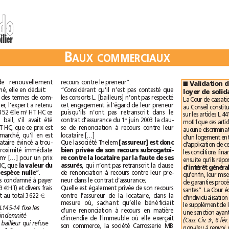
d
o
d
o
immobilier
B
B
A
U
X
C
O
M
M
E
R
C
I
A
U
X
A
U
X
C
O
M
M
E
R
C
I
A
U
X
recours contre le preneur”.
bureaux, le loyer de renouvellement
■
“Considérant qu’il n’est pas contesté que
n’aurait pas été plafonné, elle en déduit:
les consorts L. [bailleurs] n’ont pas respecté
“Considérant qu’au vu des termes de com-
cet engagement à l’égard de leur preneur
paraison dans le quartier, l’expert a retenu
2
puisqu’ils n’ont pas retranscrit dans le
une valeur locative de 352
€
 le m
HT HC ce
er
juin 2003 la clau-
contrat d’assurance du 1
qui établit le prix du bail, s'il avait été
se de renonciation à recours contre leur
 HT HC, que ce prix est
locataire […]
sensiblement celui du marché, qu’il en est
Que la société Thelem 
[assureur] est donc
pour preuve que le locataire évincé a trou-
bien privée de son recours subrogatoi-
vé à se réinstaller à proximité immédiate
2
recontre la locataire par la faute de ses
ns des locaux de 28m
[…] pour un prix
assurés
, qui n’ont pas retranscrit la clause
 HT HC, que 
la valeur du
de renonciation à recours contre leur pre-
droit au bail est en l’espèce nulle
”.
neur dans le contrat d’assurance;
Le bailleur est toutefois condamné à payer
Quelle est également privée de son recours
s d‘agence (1499
€
 HT) et divers frais
contre l’assureur de la locataire, dans la
de déménagement, soit au total 3622
€
.
mesure où, sachant qu’elle bénéficiait
L’article L145-14 fixe les
d’une renonciation à recours en matière
principes de calcul de l’indemnité
d’incendie de l’immeuble où elle exerçait
(Cass. Civ. 3
e
d’éviction versée par le bailleur qui refuse
son commerce, la société Carrosserie MB