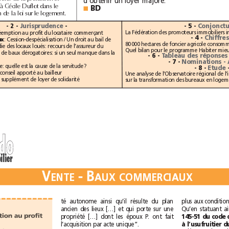
d’obtenir un loyer majoré.
présente ses demandes à Cécile Duflot dans le
BD
■
cadre de la concertation de la loi sur le logement.
- 2 -
Jurisprudence
-
- 5 -
: Droit de préemption au profit du locataire commerçant
- 4 -
Chiffre
: Cession-despécialisation / Un droit au bail de
Baux commerciaux
valeur nulle / Incendie des locaux loués: recours de l’assureur du
bailleur / Succession de baux dérogatoires: si un seul manque dans la
- 6 -
- 7 -
: Enclave: quelle est la cause de la servitude?
Etude
- 8 -
: Devoir de conseil apporté au bailleur
: Validation du supplément de loyer de solidarité
d
o
d
o
immobilier
V
-
B
V
-
B
E
N
T
E
A
U
X
C
O
M
M
E
R
C
I
A
U
X
E
N
T
E
A
U
X
C
O
M
M
E
R
C
I
A
U
X
té autonome ainsi qu’il résulte du plan
ancien des lieux […] et qui porte sur une
Droit de préemption au profit
propriété […] dont les époux P. ont fait
l’acquisition par acte unique”.