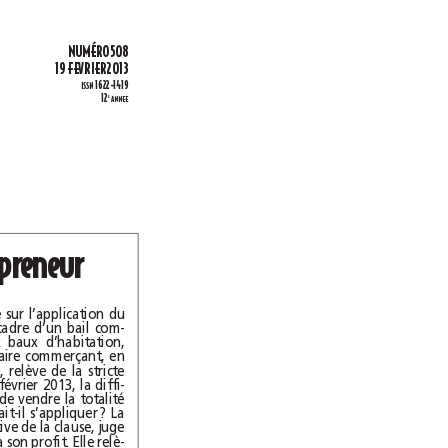
É
NUM
RO508
19FEVRIER2013
1622-1419
ISSN
12
E
ANNEE
Droit de préemption du preneur
a cour d’appel de Paris s’est prononcée sur l’application du
droit de préemption du preneur dans le cadre d’un bail com-
mercial. On sait que, contrairement aux baux d’habitation,
l’octroi d’un droit de préemption au locataire commerçant, en
cas de vente des locaux qui lui sont loués, relève de la stricte
liberté contractuelle. Dans l’affaire jugée le 6février2013, la diffi-
culté venait de ce que le bailleur avait décidé de vendre la totalité
des locaux loués. Le droit de préemption devait-il s’appliquer? La
cour d’appel, faisant une interprétation restrictive de la clause, juge
que le locataire ne pouvait pas exiger la vente à son profit. Elle relè-