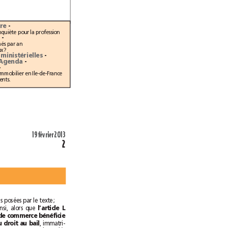
Conjoncture
-
La Fédération des promoteurs immobiliers inquiète pour la profession
s
-
80000 hectares de foncier agricole consommés par an
Quel bilan pour le programme Habiter mieux?
Tableau des réponses ministérielles
-
Nominations - Agenda
-
-
Une analyse de l’Observatoire régional de l’immobilier en Ile-de-France
sur la transformation des bureaux en logements.
19février 2013
2
plus aux conditions posées par le texte;
Qu’en statuant ainsi, alors que 
l’article L
145-51 du code de commerce bénéficie
, immatri-
à l’usufruitier du droit au bail