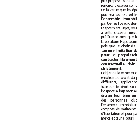
puis réalisée est 
pelé que 
;
strictement
tuant un tel droit 