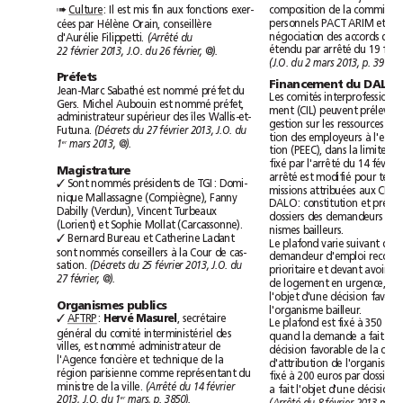
: Il est mis fin aux fonctions exer-
Culture
➠
cées par Hélène Orain, conseillère
d'Aurélie Filippetti. 
(Arrêté du
22février2013, J.O. du 26février, @).
(J.O. du 2mars 2013, p.3913).
Préfets
Financement du DALO
Jean-Marc Sabathé est nommé préfet du
Gers. Michel Aubouin est nommé préfet,
administrateur supérieur des îles Wallis-et-
Futuna. 
(Décrets du 27février 2013, J.O. du
1
mars 2013, @).
er
Magistrature
Sont nommés présidents de TGI: Domi-
✓
nique Mallassagne (Compiègne), Fanny
Dabilly (Verdun), Vincent Turbeaux
(Lorient) et Sophie Mollat (Carcassonne).
nismes bailleurs.
Bernard Bureau et Catherine Ladant
✓
sont nommés conseillers à la Cour de cas-
sation. 
(Décrets du 25février 2013, J.O. du
27février, @).
Organismes publics
l'organisme bailleur.
AFTRP
: 
Hervé Masurel
, secrétaire
✓
général du comité interministériel des
villes, est nommé administrateur de
l'Agence foncière et technique de la
région parisienne comme représentant du
ministre de la ville. 
(Arrêté du 14février
2013, J.O. du 1
mars, p.3850).
er