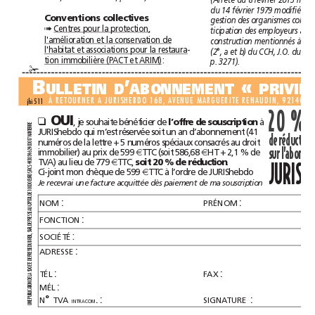
Conventions collectives
Centres pour la protection,
➠
l'amélioration et la conservation de
l'habitat et associations pour la restaura
-
tion immobilière (PACT et ARIM)
:
p.3271).
✁
B
’
«
ULLETIND
ABONNEMENT
jhi 511
20%
OUI
, je souhaite bénéficier de 
à
❑
l’offre de souscription 
RE
R
JURIShebdo qui m’est réservée soit un an d’abonnement (41
TE
AN
de réduction
N
numéros de la lettre + 5 numéros spéciaux consacrés au droit
7 
1
0
0
0
4 
immobilier) au prix de 599 
 TTC (soit 586,68 
 HT + 2,1% de
2
€
€
6
4 
3
0
TVA) au lieu de 779
 TTC, 
.
soit 20% de réduction
€
43 
4
h
h
JURIS
S 
Ci-joint mon chèque de 599 
 TTC à l’ordre de JURIShebdo
RC
€
S, 
RO
U
E
Je recevrai une facture acquittée dès paiement de ma souscription
0
0
0
0
1
E 
D
AL 
:
:
T
NOM
PRÉNOM
API
C
AU
SE 
:
S
FONCTION
RE
P
E 
D
RL 
A
S
:
SOCIÉTÉ
L, 
REI
B
U
D
:
SE 
ADRESSE
S
RE
P
E 
D
TE 
E
CI
:
:
SO
TÉL
FAX
A 
L
E 
D
:
N
MÉL
O
ATI
C
LI
B
° 
.:
:
U
N
TVA
SIGNATURE
P
E 
INTRACOM
N
U