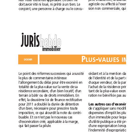
leur reste toutefois applicable. Le bien ne
doit avoir été ni loué, ni prêté à un tiers. Le
conjoint, une personne à charge ou le concu-
••
h
e
b
d
o
h
e
b
d
o
JURIS
immobilier
P
-
P
-
L
U
S
V
A
L
U
E
S
I
M
L
U
S
V
A
L
U
E
S
I
M
D
O
S
S
I
E
R
D
O
S
S
I
E
R
Le point des réformes successives qui a suscité
le plus de commentaires intéresse
l’allongement du délai pour être exonéré en
totalité de la plus-value sur la vente de sa
résidence secondaire, d’un bien locatif, d’un
terrain à bâtir ou de droits immobiliers. En
effet, la deuxième loi de finance rectificative
pour 2011 a doublé la durée de détention
d’un bien, nécessaire pour prescrire toute
imposition, ce qui alourdit la note du contri-
buable. Et ce n’est pas le nouveau cas
d’exonération créé, applicable à la marge,
qui fait passer la pilule.