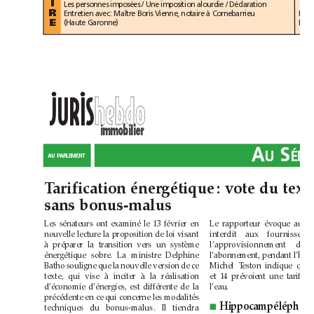
I
Les personnes imposées / Une imposition alourdie / Déclaration
R
Entretien avec: Maître Boris Vienne, notaire à Cornebarrieu
E
(Haute Garonne)
••
h
e
b
d
o
h
e
b
d
o
JURIS
immobilier
A
S
A
S
U
É
N
U
É
N
A
U
P
A
R
L
E
M
E
N
T
A
U
P
A
R
L
E
M
E
N
T
Tarification énergétique: 
sans bonus-malus
Les sénateurs ont examiné le 13février en
nouvelle lecture la proposition de loi visant
à préparer la transition vers un système
énergétique sobre. La ministre Delphine
Batho souligne que la nouvelle version de ce
texte, qui vise à inciter à la réalisation
l’eau.
d’économie d’énergies, est différente de la
précédente en ce qui concerne les modalités
techniques du bonus-malus. Il tiendra
■