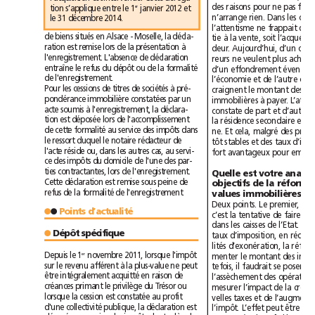
janvier 2012 et
tion s’applique entre le 1
er
le 31décembre 2014.
de biens situés en Alsace - Moselle, la décla-
ration est remise lors de la présentation à
l'enregistrement. L'absence de déclaration
entraîne le refus du dépôt ou de la formalité
de l'enregistrement.
Pour les cessions de titres de sociétés à pré-
pondérance immobilière constatées par un
acte soumis à l'enregistrement, la déclara-
tion est déposée lors de l'accomplissement
de cette formalité au service des impôts dans
le ressort duquel le notaire rédacteur de
l'acte réside ou, dans les autres cas, au servi-
ce des impôts du domicile de l'une des par-
ties contractantes, lors de l'enregistrement.
Cette déclaration est remise sous peine de
refus de la formalité de l'enregistrement.
values immobilières?
Points d’actualité
●
●
Dépôt spécifique
● 
Depuis le 1
novembre 2011, lorsque l'impôt
er
sur le revenu afférent à la plus-value ne peut
être intégralement acquitté en raison de
créances primant le privilège du Trésor ou
lorsque la cession est constatée au profit
d'une collectivité publique, la déclaration est