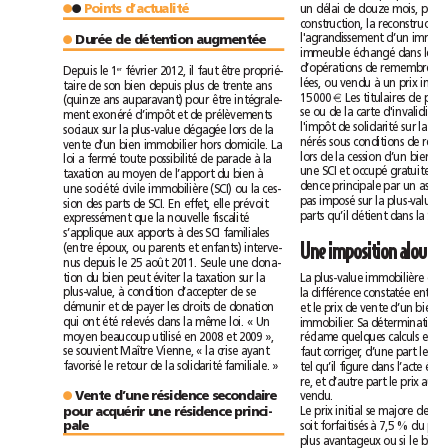
Points d’actualité
●
●
●
Durée de détention augmentée
Depuis le 1
février 2012, il faut être proprié-
er
taire de son bien depuis plus de trente ans
15000
€
(quinze ans auparavant) pour être intégrale-
ment exonéré d’impôt et de prélèvements
sociaux sur la plus-value dégagée lors de la
vente d’un bien immobilier hors domicile. La
loi a fermé toute possibilité de parade à la
taxation au moyen de l’apport du bien à
une société civile immobilière (SCI) ou la ces-
sion des parts de SCI. En effet, elle prévoit
parts qu’il détient dans la SCI.
expressément que la nouvelle fiscalité
s’applique aux apports à des SCI familiales
Une imposit
(entre époux, ou parents et enfants) interve-
nus depuis le 25août 2011. Seule une dona-
tion du bien peut éviter la taxation sur la
plus-value, à condition d’accepter de se
démunir et de payer les droits de donation
qui ont été relevés dans la même loi. « Un
moyen beaucoup utilisé en2008 et2009»,
se souvient Maître Vienne, « la crise ayant
favorisé le retour de la solidarité familiale. »
vendu.
●
Vente d’une résidence secondaire
pour acquérir une résidence princi-
pale