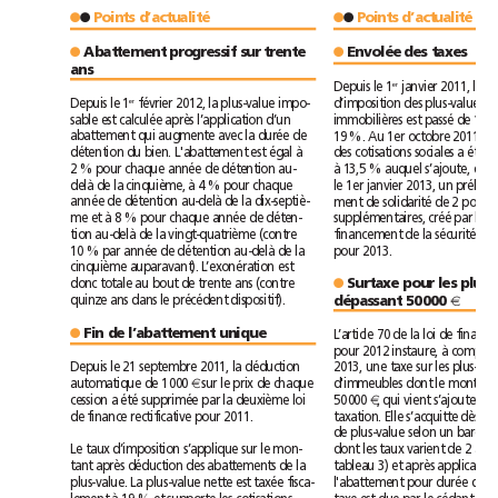
Points d’actualité
Points d’actualité
●
●
●
●
Abattement progressif sur trente
Envolée des taxes
●
●
ans
er
Depuis le 1
er
Depuis le 1
février 2012, la plus-value impo-
d’imposition des plus-values
sable est calculée après l’application d’un
immobilières est passé de 16 à
abattement qui augmente avec la durée de
détention du bien. L'abattement est égal à
2% pour chaque année de détention au-
delà de la cinquième, à 4% pour chaque
le 1erjanvier 2013,
année de détention au-delà de la dix-septiè-
ment de solidarité de 2 points
me et à 8% pour chaque année de déten-
tion au-delà de la vingt-quatrième (contre
10% par année de détention au-delà de la
pour 2013.
cinquième auparavant). L’exonération est
donc totale au bout de trente ans (contre
●
quinze ans dans le précédent dispositif).
dépassant 50000
€
Fin de l’abattement unique
●
Depuis le 21septembre 2011, la déduction
automatique de 1000
€
 sur le prix de chaque
cession a été supprimée par la deuxième loi
50000
€
de finance rectificative pour 2011.
Le taux d’imposition s’applique sur le mon-
tant après déduction des abattements de la
plus-value. La plus-value nette est taxée fisca-