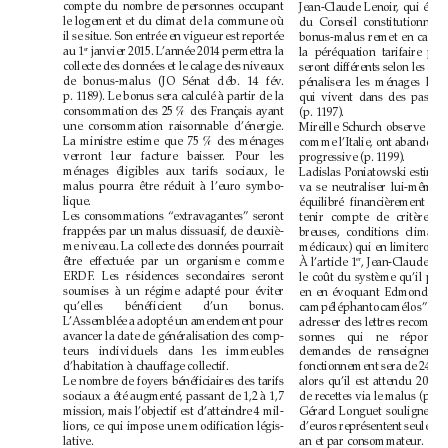
compte du nombre de personnes occupant
le logement et du climat de la commune où
il se situe. Son entrée en vigueur est reportée
janvier 2015. L’année 2014 permettra la
au 1
er
collecte des données et le calage des niveaux
de bonus-malus (JO Sénat déb. 14 fév.
p.1189). Le bonus sera calculé à partir de la
consommation des 25% des Français ayant
(p.1197).
une consommation raisonnable d’énergie.
La ministre estime que 75% des ménages
verront leur facture baisser. Pour les
progressive (p.1199).
ménages éligibles aux tarifs sociaux, le
malus pourra être réduit à l’euro symbo-
lique.
Les consommations “extravagantes” seront
frappées par un malus dissuasif, de deuxiè-
me niveau. La collecte des données pourrait
être effectuée par un organisme comme
À l’article 1
er
ERDF. Les résidences secondaires seront
soumises à un régime adapté pour éviter
qu’elles bénéficient d’un bonus.
L’Assemblée a adopté un amendement pour
avancer la date de généralisation des comp-
teurs individuels dans les immeubles
d’habitation à chauffage collectif.
Le nombre de foyers bénéficiaires des tarifs
sociaux a été augmenté, passant de 1,2 à 1,7
mission, mais l’objectif est d’atteindre 4mil-
lions, ce qui impose une modification légis-
lative.
an et par consommateur.