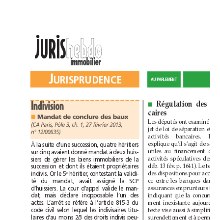
••
h
e
b
d
o
h
e
b
d
o
JURIS
immobilier
J
J
U
R
I
S
P
R
U
D
E
N
C
E
U
R
I
S
P
R
U
D
E
N
C
E
A
U
P
A
R
L
E
M
E
N
T
A
U
P
A
R
L
E
M
E
N
T
Indivision
■
caires
■
Mandat de conclure des baux
(CA Paris, Pôle 3, ch. 1, 27février 2013,
n°12/00635)
À la suite d’une succession, quatre héritiers
sur cinq avaient donné mandat à deux huis-
siers de gérer les biens immobiliers de la
succession et dont ils étaient propriétaires
indivis. Or le 5
héritier, contestant la validi-
e
té du mandat, avait assigné la SCP
d’huissiers. La cour d’appel valide le man-
dat, mais déclare inopposable l’un des
actes. L’arrêt se réfère à l’article 815-3 du
code civil selon lequel les indivisaires titu-
laires d‘au moins 2/3 des droits indivis peu-