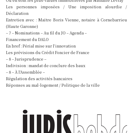
Où en sont les plus-values immobilières par Nathalie Levray
Les personnes imposées / Une imposition alourdie /
Déclaration
Entretien avec : Maître Boris Vienne, notaire à Cornebarrieu
(Haute Garonne)
– 7 – Nominations – Au fil du JO – Agenda –
Financement du DALO
En bref : Périal mise sur l’innovation
Les prévisions du Crédit Foncier de France
– 8 – Jurisprudence –
Indivision : mandat de conclure des baux
– 8 – À l’Assemblée –
Régulation des activités bancaires
Réponses au mal-logement / Politique de la ville
h
e
b
d
h
e
b
d
JURIS
..