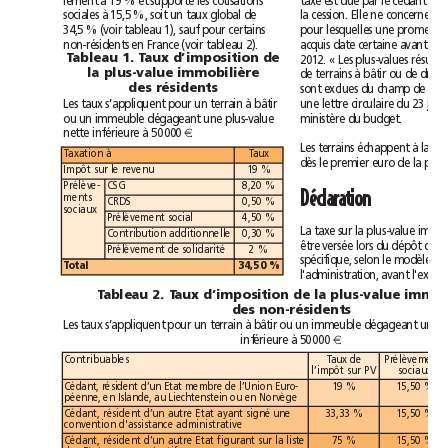
lement à 19% et supporte les cotisations
sociales à 15,5%, soit un taux global de
34,5% (voir tableau1), sauf pour certains
non-résidents en France (voir tableau2).
Tableau1. Taux d’imposition de
la plus-value immobilière
des résidents
Les taux s’appliquent pour un terrain à bâtir
ou un immeuble dégageant une plus-value
ministère du budget.
nette inférieure à 50000
€
.
Taxation à
Taux
Impôt sur le revenu
19%
Prélève-
CSG
8,20%
Déclaration
ments
CRDS
0,50%
sociaux
Prélèvement social
4,50%
Contribution additionnelle
0,30%
Prélèvement de solidarité
2%
Total
34,50%
des non-résidents
inférieure à 50000
€
.
Contribuables
Taux de
Prélèvements
l’impôt sur PV
sociaux
Cédant, résident d’un Etat membre de l’Union Euro-
19%
15,50%
péenne, en Islande, au Liechtenstein ou en Norvège
Cédant, résident d’un autre Etat ayant signé une
33,33%
15,50%
convention d'assistance administrative
Cédant, résident d’un autre Etat figurant sur la liste
75%
15,50%