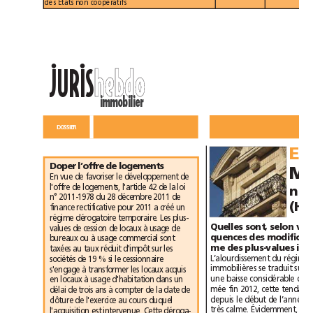
des Etats non coopératifs
••
h
e
b
d
o
h
e
b
d
o
JURIS
immobilier
D
O
S
S
I
E
R
D
O
S
S
I
E
R
Doper l’offre de logements
En vue de favoriser le développement de
l'offre de logements, l'article 42 de la loi
n°2011-1978 du 28décembre 2011 de
finance rectificative pour 2011 a créé un
régime dérogatoire temporaire. Les plus-
values de cession de locaux à usage de
bureaux ou à usage commercial sont
taxées au taux réduit d'impôt sur les
sociétés de 19% si le cessionnaire
s'engage à transformer les locaux acquis
en locaux à usage d'habitation dans un
délai de trois ans à compter de la date de
clôture de l'exercice au cours duquel
l'acquisition est intervenue. Cette déroga-