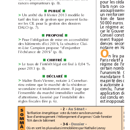
rances emprunteurs (p.8).
PUBLIÉ
■
■
>
Un arrêté du 8février 2013 modifie le
tarif des frais de gestion que peuvent factu-
50000euros.
rer les CIL pour la gestion des dossiers
DALO (p.7).
PROPOSÉ
■
■
>
Pour l’obligation de mise en accessibilité
des bâtiments d’ici 2015, la sénatrice Clai-
re-Lise Campion propose “d’enjamber
O
l’échéance de 2015” (p.8).
CHIFFRÉ
■
■
>
Le taux de l’intérêt légal est fixé à 0,04%
pour 2013 (p.8).
DÉCLARÉ
■
■
>
Maître Boris Vienne, notaire à Cornebar-
rieu estime que le marché de la résidence
secondaire est totalement atone. Il juge que
l’ensemble du marché immobilier souffre
d’attentisme, favorisé par l’instabilité des
règles fiscales (lire p.6).
- 2 -
Au Sénat
-
S
Tarification énergétique: vote du texte sans bonus-malus
O
Taxe d’aménagement / Hébergement d’urgence / Code forestier
M
TVA dans le bâtiment
M
- 3-6 -
Dossier 
-
À
Où en sont les plus-values immobilières par Nathalie Levray