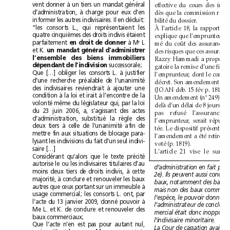
vent donner à un tiers un mandat général
d’administration, à charge pour eux d’en
informer les autres indivisaires. Il en déduit:
bilité du dossier.
“les consorts L., qui représentaient les
quatre cinquièmes des droits indivis étaient
L
parfaitement
à M
e
en droit de donner 
et K. 
un mandat général d’administrer
l’ensemble des biens immobiliers
successorale;
dépendant de l’indivision 
Que […] obliger les consorts L. à justifier
d’une recherche préalable de l’unanimité
des indivisaires reviendrait à ajouter une
(JO AN déb. 15 fév p.1817).
condition à la loi et irait à l’encontre de la
volonté même du législateur qui, par la loi
du 23juin 2006, a, s’agissant des actes
d’administration, substitué la règle des
deux tiers à celle de l’unanimité afin de
mettre fin aux situations de blocage para-
lysant les indivisions du fait d’un seul indivi-
voté (p.1819).
saire […]
Considérant qu’alors que le texte précité
autorise le ou les indivisaires titulaires d’au
moins deux tiers de droits indivis, à cette
majorité, à conclure et renouveler les baux
autres que ceux portant sur un immeuble à
usage commercial; les consorts L. ont, par
l’espèce, le pouvoir donné à
l’acte du 13janvier 2009, donné pouvoir à
Me L. et K. de conclure et renouveler des
baux commerciaux;
l’indivisaire minoritaire.
Que l’acte n’en est pas pour autant nul,