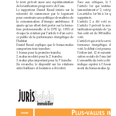
le texte prévoit aussi une expérimentation
de la tarification progressive de l’eau.
Le rapporteur Daniel Raoul insiste sur la
nécessité de commencer par le logement
pour construire une politique de maîtrise de
supprimés.
la consommation d’énergie ambitieuse. Il
ajoute qu’un effort doit porter sur la forma-
tion professionnelle et le DPE (p.1193) et
évoque la création par l’article 6 d’un servi-
ce public de la performance énergétique de
voté.
l’habitat.
Daniel Raoul explique que le bonus-malus
comportera trois tranches:
1. bonus pour la première tranche,
2. malus modéré pour la 2
tranche,
e
3. malus plus important pour la 3
tranche.
e
En revanche, le dispositif sur les relations
entre bailleurs et locataires a été retiré.
••
h
e
b
d
o
h
e
b
d
o
JURIS
immobilier
P
-
P
-
L
U
S
V
A
L
U
E
S
I
M
L
U
S
V
A
L
U
E
S
I
M
D
O
S
S
I
E
R
D
O
S
S
I
E
R