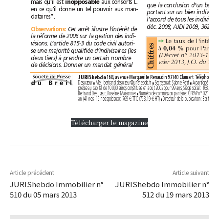
mais qu’il est 
aux consorts L.
inopposable
en ce qu’il donne un tel pouvoir aux man-
dataires”.
déc. 2008, AJDI 2009, 362). 
Observations
:
Cet arrêt illustre l’intérêt de
la réforme de 2006 sur la gestion des indi-
➙
visions. L’article 815-3 du code civil autori-
s
à 
e
0,04%
se une majorité qualifiée d’indivisaires (les
r
f
f
deux tiers) à prendre un certain nombre
i
er
vrier2013, J.O. du 1
h
de décisions. Donner un mandat général
C
JURIShebdo
Desjuzeur 
Mél: bertrand.desjuzeur@jurishebdo.fr 
Secrétariat: Sabine Petit 
■
■
■
Bertrand Desjuzeur, Roseline Maisonnier 
■ 
an (41 nos + 5 nos spéciaux): 769 
TTC (753,19 
HT) 
€
€
■ 
Télécharger le magazine
Article précédent
Article suivant
JURIShebdo Immobilier n°
JURIShebdo Immobilier n°
510 du 05 mars 2013
512 du 19 mars 2013