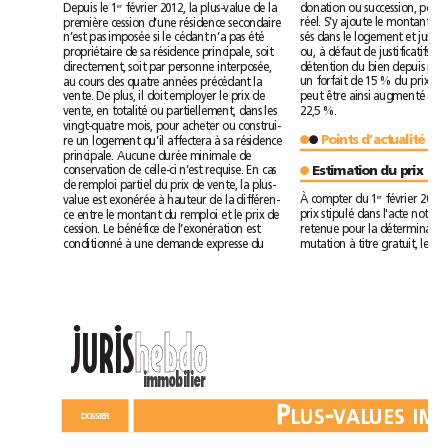
Depuis le 1
février 2012, la plus-value de la
er
première cession d’une résidence secondaire
n’est pas imposée si le cédant n’a pas été
propriétaire de sa résidence principale, soit
directement, soit par personne interposée,
au cours des quatre années précédant la
vente. De plus, il doit employer le prix de
22,5%.
vente, en totalité ou partiellement, dans les
vingt-quatre mois, pour acheter ou construi-
re un logement qu’il affectera à sa résidence
Points d’actualité
●
●
principale. Aucune durée minimale de
conservation de celle-ci n’est requise. En cas
●
de remploi partiel du prix de vente, la plus-
À compter du 1
value est exonérée à hauteur de la différen-
er
ce entre le montant du remploi et le prix de
cession. Le bénéfice de l’exonération est
conditionné à une demande expresse du
••
h
e
b
d
o
h
e
b
d
o
JURIS
immobilier
P
-
P
-
L
U
S
V
A
L
U
E
S
I
M
L
U
S
V
A
L
U
E
S
I
M
D
O
S
S
I
E
R
D
O
S
S
I
E
R