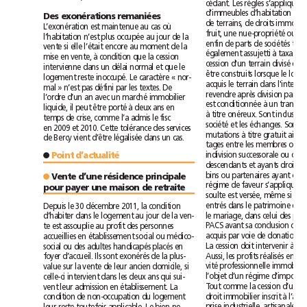
Des exonérations remaniées
L’exonération est maintenue au cas où
l’habitation n’est plus occupée au jour de la
vente si elle l’était encore au moment de la
mise en vente, à condition que la cession
intervienne dans un délai normal et que le
logement reste inoccupé. Le caractère « nor-
mal » n’est pas défini par les textes. De
l’ordre d’un an avec un marché immobilier
liquide, il peut être porté à deux ans en
temps de crise, comme l’a admis le fisc
en2009 et2010. Cette tolérance des services
de Bercy vient d’être légalisée dans un cas.
Point d’actualité
●
●
Vente d’une résidence principale
pour payer une maison de retraite
Depuis le 30décembre 2011, la condition
d’habiter dans le logement au jour de la ven-
te est assouplie au profit des personnes
accueillies en établissement social ou médico-
social ou des adultes handicapés placés en
foyer d’accueil. Ils sont exonérés de la plus-
value sur la vente de leur ancien domicile, si
celle-ci intervient dans les deux ans qui sui-
vent leur admission en établissement. La
condition de non-occupation du logement