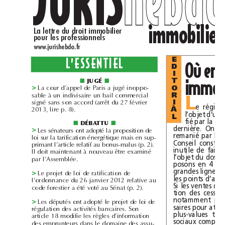
immobilier
La lettre du droit immobilier
pour les professionnels
www.jurishebdo.fr
E
L’ESSENTIEL
D
I
T
JUGÉ
■
■
O
>
La cour d’appel de Paris a jugé inoppo-
R
sable à un indivisaire un bail commercial
L
I
signé sans son accord (arrêt du 27février
À
2013, lire p.8).
L
DÉBATTU
■
■
>
Les sénateurs ont adopté la proposition de
loi sur la tarification énergétique mais en sup-
primant l’article relatif au bonus-malus (p.2).
Il doit maintenant à nouveau être examiné
par l’Assemblée.
>
Le projet de loi de ratification de
l’ordonnance du 26janvier2012 relative au
code forestier a été voté au Sénat (p.2).
>
Les députés ont adopté le projet de loi de
régulation des activités bancaires. Son
article 18 modifie les règles d’information
des emprunteurs dans le domaine des assu-