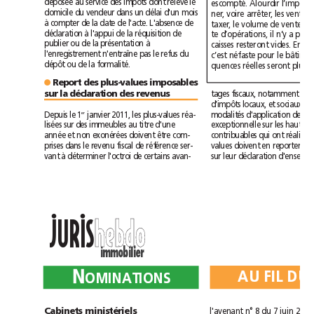
déposée au service des impôts dont relève le
domicile du vendeur dans un délai d'un mois
à compter de la date de l'acte. L'absence de
déclaration à l'appui de la réquisition de
publier ou de la présentation à
l'enregistrement n'entraîne pas le refus du
dépôt ou de la formalité.
Report des plus-values imposables
●
sur la déclaration des revenus
Depuis le 1
janvier 2011, les plus-values réa-
er
lisées sur des immeubles au titre d'une
année et non exonérées doivent être com-
prises dans le revenu fiscal de référence ser-
vant à déterminer l'octroi de certains avan-
••
h
e
b
d
o
h
e
b
d
o
JURIS
immobilier
N
N
A
U
F
I
L
D
U
A
U
F
I
L
D
U
O
M
I
N
A
T
I
O
N
S
O
M
I
N
A
T
I
O
N
S
Cabinets ministériels