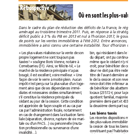
Rétrospective
« Les plus-values réalisées sur la vente de son
propre logement ne sont toujours pas
taxées! » souligne Boris Vienne, notaire à
Cornebarrieu (31). Ainsi, se félicite-t-il, « Le
marché de la résidence principale n’a pas
bougé; il est excellent, voire meilleur. » Une
façon de voir le verre à moitié plein. Aucun
impôt n’est perçu sur la plus-value d’un loge-
ment ainsi que de ses dépendances immé-
diates et nécessaires cédées simultanément,
locaux (23572
€
s’il constitue la résidence principale du
cédant au jour de la cession. Cette condition
première demi-part et 4334
€
est appréciée de façon souple et au cas par
cas par l’administration fiscale, notamment
Les biens taxés
en cas de changement dans la situation fami-
liale (séparation, divorce, rupture de vie mari-
tale ou d'un PACS…) ou personnelle (muta-
tion professionnelle ou survenance d'une
invalidité…).