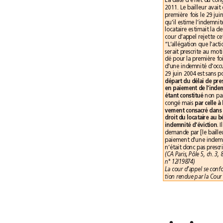
étant constitué
congé mais 
indemnité d’éviction
n°12/19874)
••