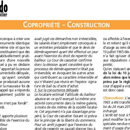
hebdo
immobilier
C
-
C
OPROPRIÉTÉ
ONSTRUCTION
autorisait quiconque à créer une
avait jugé ces démarches non irréversibles,
activité commerciale concurrente identique
les salariés étant simplement convoqués à
à celle existant sur un même site et que les
un entretien préalable et que le devis de
méthodes utilisées ne constituaient que des
déménagement ayant été effectué un jour
mesures de publicité habituellement prati-
avant l’exercice du droit de repentir du
quée lors de l’ouverture d’une nouvelle
bailleur. La Cour de cassation confirme
enseigne, la cour d’appel a pu en déduire
priété;
donc la décision ayant considéré que le
que la société Cailliez n’apportait la preuve
processus de déménagement n’était pas
d’aucune pratique concurrentielle déloyale;
irréversible, en évoquant les autres actes
Attendu d’autre part, qu’ayant constaté
qui contribuent au caractère irréversible et
que la société Cailliez ne produisait aucune
qui n’étaient pas réunis en l’espèce: signa-
pièce de nature à établir la mauvaise foi de
ture de bail ou d’acte d’achat.
la bailleresse, la cour d’appel qui a répondu
est donc cassé.
3. Sur la concurrence déloyale
aux conclusions a légalement justifié sa
Le locataire estimait l’attitude du bailleur
Observations
:
abusive en ce qu’il exerçait lui-même une
D’où il suit que le moyen n’est pas fondé”.
activité concurrente dans la même galerie,
Le pourvoi est donc rejeté.
à moins de dix mètres de la société locatai-
inchangé.
re. Cet argument n’a pas davantage pros-
Cet arrêt apporte plusieurs
péré, la Cour de cassation faisant ici préva-
précisions sur les modalités de l’exercice du
loir le principe de la liberté du commerce.
droit de repentir du bailleur.
Pour un arrêt jugeant que l’exercice du
1. Sur les frais de procédure
droit de repentir ne saurait donner lieu à