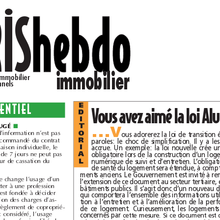
JURIS
hebdo
immobilier
La lettre du droit immobilier
pour les professionnels
L’ESSENTIEL
E
D
I
…v

T
■
Lorsque la notice d’information n’est pas
O
jointe à l’envoi en recommandé du contrat
R
de construction de maison individuelle, le
I
de 7 jours ne peut pas
A
courir (arrêt de la Cour de cassation du
L
Si un copropriétaire change l’usage d’un
logement pour l’affecter à une profession
libérale, l’assemblée est fondée à décider
une nouvelle répartition des charges d’as-
censeur, même si le règlement de coproprié-
té autorise pour le lot considéré, l’usage
concernés par 