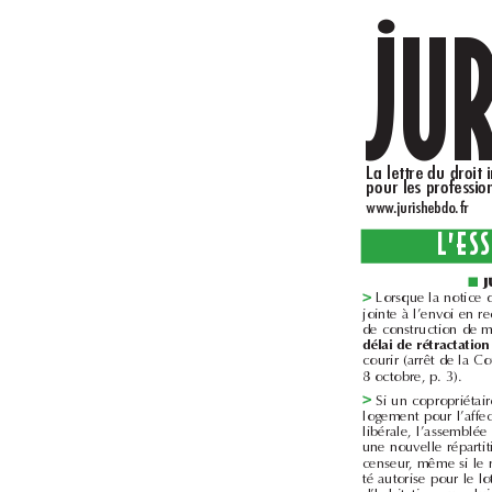
..
www.jurishebdo.fr
■

délai de rétractation
8octobre, p.3).
