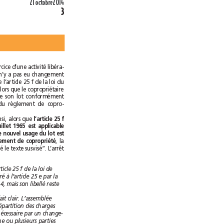
21octobre2014
3
ou affectés à l’exercice d’une activité libéra-
le et retient qu’il n’y a pas eu changement
d’usage au sens de l’article 25 f de la loi du
10juillet 1965 dès lors que le copropriétaire
n’a fait qu’user de son lot conformément
aux stipulations du règlement de copro-
Qu’en statuant ainsi, alors que 
l’article 25 f
de la loi du 10 juillet 1965 est applicable
alors même que le nouvel usage du lot est
prévu par le règlement de copropriété
, la
cour d’appel a violé le texte susvisé”. L’arrêt
L’article 25 f de la loi de
1965 a été transféré à l’article 25 e par la
loi du 24mars 2014, mais son libellé reste
L’arrêt est tout à fait clair. L’assemblée
peut modifier la répartition des charges
spéciales rendue nécessaire par un change-
ment d'usage d’une ou plusieurs parties