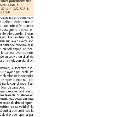
Droit de repentir: paiement des
frais de procédure, abus ?
oct. 2014, n°1132, FS-P+B,
rejet, pourvoi n°13-17114)
Un preneur avait sollicité le renouvellement
de son bail mais le bailleur avait refusé et
offert de payer une indemnité d’éviction. Le
locataire avait alors assigné le bailleur en
fixation de l’indemnité. Alors que le 16mars
2010, le tribunal avait fixé l’indemnité, le
25mars 2010, le bailleur avait exercé son
droit de repentir et offert de renouveler le
bail aux conditions du bail expiré. Le loca-
taire estimait que le bailleur avait commis
un abus dans la mise en œuvre du droit de
repentir et sollicitait l’annulation du droit
Dans un premier moyen, le locataire esti-
mait que le bailleur n’ayant pas réglé les
frais de l’instance en fixation de l’indemnité
d’éviction, le droit de repentir était nul. Cet
argument repoussé par la cour d’appel, l’est
tout autant par la Cour de cassation:
“Mais attendu qu’ayant exactement retenu
le paiement des frais de l’instance en
fixation de l’indemnité d’éviction est une
conséquence de l’exercice du droit d repen-
tir et non une condition de sa validité
, la
cour d’appel en a déduit, à bon droit, que la
nullité de l’exercice du droit de repentir par