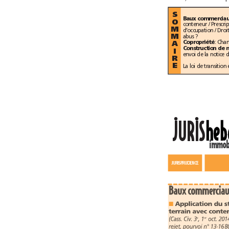
S
O
M
abus ?
M
Copropriété
A
I
R
E
••
JURIS
JURISPRUDENCE
■
(Cass. Civ. 3
, 1
e
er