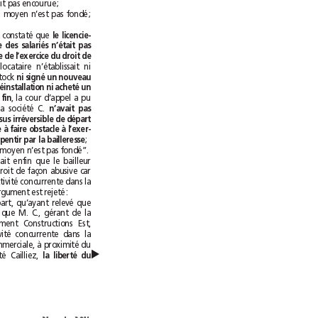
la bailleresse n’était pas encourue;
D’où il suit que le moyen n’est pas fondé;
Attendu qu’ayant constaté que 
le licencie-
ment économique des salariés n’était pas
intervenu à la date de l’exercice du droit de
, que le locataire n’établissait ni
avoir liquidé son stock 
ni signé un nouveau
bail en vue de sa réinstallation ni acheté un
immeuble à cette fin
, la cour d’appel a pu
en déduire que la société C. 
n’avait pas
engagé un processus irréversible de départ
de lieux de nature à faire obstacle à l’exer-
cice du droit de repentir par la bailleresse
;
D’où il suit que le moyen n’est pas fondé”.
Le locataire estimait enfin que le bailleur
avait exercé son droit de façon abusive car
il avait créé une activité concurrente dans la
même galerie. L’argument est rejeté:
“Attendu d’une part, qu’ayant relevé que
s’il était constant que M. C., gérant de la
société Investissement Constructions Est,
exerçait une activité concurrente dans la
même galerie commerciale, à proximité du
▲
siège de la société Cailliez, 
la liberté du