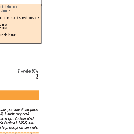
Nominations - Au fil du JO
-
Réglementation
-
Transmission des données sur les baux d’habitation aux observatoires des
Revalorisation des APL: Avantage fiscal outre-mer
Règles comptables des OPH et des sociétés d’HLM
-
Hausse des taxes foncières selon l’Observatoire de l’UNPI: 
21octobre2014
2
des baux commerciaux par voie d’exception
juin 1994). L’arrêt rapporté
indique plus largement que l’action résul-
tant du seul effet de l’article L 145-5, elle
n’est pas soumise à la prescription biennale.