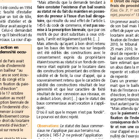
■
“Mais attendu que la demande tendant à
faire constater l’existence d’un bail soumis
Un bail de 23 mois  avait été conclu en 1994
(Cass. Civ. 3
, 1
e
er
au statut né du fait du maintien en posses-
pour un terrain, avec faculté d’installer
sion du preneur à l’issue d’un bail déroga-
deux containers reliés par un toit de tôle,
toire
, qui résulte du seul effet de l’article L
pour exercer une activité d’atelier et de
145-5 du code de commerce, 
n’est pas sou-
bureaux. En 2010, le bailleur avait assigné le
mise à la prescription biennale
, que par ces
locataire en expulsion. Celui-ci demandait
motifs de pur droit substitués à ceux criti-
au tribunal de constater qu’il bénéficiait du
qués, l’arrêt est légalement justifié; […]
statut des baux commerciaux. La cour d’ap-
Mais attendu qu’ayant à bon droit retenu
Prescription de l’action en
que les baux des terrains nus sur lesquels
demande d’une indemnité occu-
ont été édifiés des constructions avec le
consentement exprès du propriétaire
En 2010, la cour d’appel de Paris avait
étaient soumis au statut si un fonds de com-
jugé prescrite la demande d’indemnité
merce était exploité par le locataire dans
occupation émise par un bailleur “au
des constructions présentant des critères de
motif que plus de deux ans se sont écou-
solidité et de fixité, la cour d’appel, qui a
de repentir.
lés entre la date d’effet du congé et la
souverainement retenu que le caractère de
demande du bailleur en fixation du paie-
solidité des constructions résultait de leur
ment d’une indemnité d’éviction”.
pérennité et que leur caractère de fixité
Cet arrêt avait été cassé le 17octobre
résultait de leur connexion aux réseaux, en
2012 par la Cour de cassation au motif
a déduit à bon, droit […] que le statut des
que “le délai de prescription biennale de
baux commerciaux avait vocation à s’appli-
l’action en paiement de l’indemnité d’oc-
quer;
cupation ne peut commencer à courir
D’où il suit que le moyen n’est pas fondé”.
que 
avant le jour où est définitivement consa-
Le pourvoi est donc rejeté.
cré dans son principe le droit du locataire
au bénéfice d’une indemnité d’éviction”.
Observations
:
Le statut des baux commer-
La Cour de Paris a statué sur renvoi le
ciaux ne s’applique pas aux terrains nus.
e
L’article L 145-1 2
ne prévoit l’application