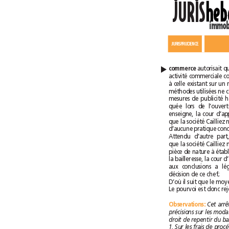
JURIS
JURISPRUDENCE
commerce
▲
décision de ce chef;
Observations
: