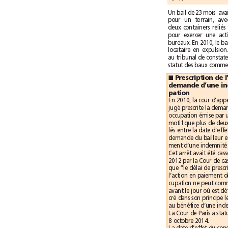
■
pation
8octobre2014.