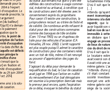
La date d’effet du congé était le 30juin
du statut aux terrains nus que si y ont été
2011. Le bailleur avait demandé pour la
édifiées des constructions à usage commer-
première fois le 29juin 2004 à l’expert
cial, industriel ou artisanal, à condition que
[…]
qu’il estime l’indemnité d’occupation. Le
les constructions aient été élevées avec le
locataire estimait la demande prescrite; la
consentement exprès du propriétaire.
cour d’appel rejette cet argument:
Pour savoir s’il existe une construction, la
“L’allégation que l’action [du bailleur]
jurisprudence recourt au critère de fixité et
repentir
serait prescrite au motif [qu’il] n’a deman-
de solidité. De nombreux arrêts refusent le
dé pour la première fois le paiement
statut pour des constructions sommaires
d’une indemnité d’occupation que le
comme des baraques de tôle ondulée
29juin 2004 est sans portée, 
le point de
(Com. 10mai 1965) ou un chapiteau de
départ du délai de prescription de l’action
toile pour des véhicules d’occasion (CA
en paiement de l’indemnité d’occupation
Versailles, 28 nov. 2002). L’arrêt rapporté
non par la date d’effet du
est plus souple puisqu’il admet le caractère
par celle à laquelle est définiti-
de constructions pour des containers reliés
vement consacré dans son principe le
avec un toit de tôle, même s’il est renvoyé
droit du locataire au bénéfice d’une
au pouvoir d’appréciation des juges du
. Il s’ensuit que la
fond.
demande par [le bailleur] en fixation et
S’agissant du délai pour demander la
paiement d’une indemnité d’occupation
requalification du bail, la Cour de cassation
n’était donc pas prescrite au 29juin 2004”.
avait jugé en 1994 que l’action en nullité
(CA Paris, Pôle 5, ch. 3, 8 oct. 2014,
du renouvellement d’un bail dérogatoire
est soumise à la prescription biennale mais
La cour d’appel se conforme ainsi à la solu-
le preneur peut encore, après l’expiration
tion rendue par la Cour de cassation.
de ce délai, invoquer le bénéfice du statut