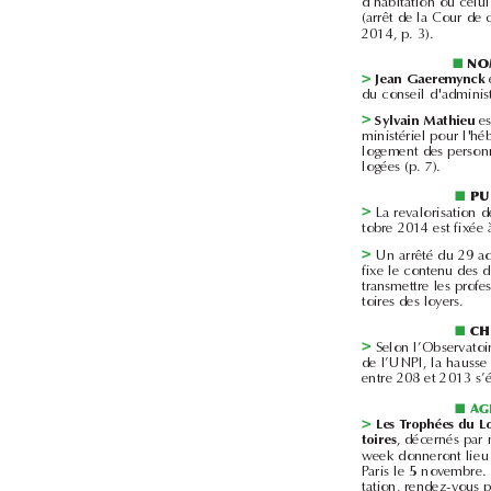
2014, p.3).
■

Jean Gaeremynck

Sylvain Mathieu
logées (p.7).
■


toires des loyers.
■

■

toires