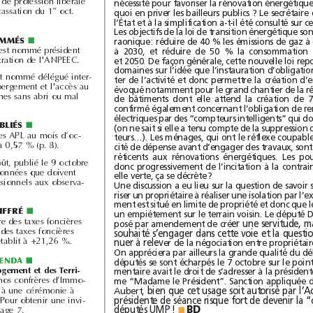
d’habitation ou celui de profession libérale
er
oct.
(arrêt de la Cour de cassation du 1

■
est nommé président
du conseil d'administration de l'ANPEEC.
est nommé délégué inter-
ministériel pour l'hébergement et l'accès au
logement des personnes sans abri ou mal

■
La revalorisation des APL au mois d’oc-
tobre 2014 est fixée à 0,57% (p.8).
Un arrêté du 29août, publié le 9octobre
fixe le contenu des données que doivent
elle verte, ça se décrète?
transmettre les professionnels aux observa-

■
Selon l’Observatoire des taxes foncières
posé par amendement de cré
de l’UNPI, la hausse des taxes foncières
entre 208 et 2013 s’établit à +21,26%.
nuer à relev

■
Les Trophées du Logement et des Terri-
, décernés par nos confrères d’Immo-
Aubert,
week donneront lieu à une cérémonie à
Paris le 5novembre. Pour obtenir une invi-
BD
députés UMP !
tation, rendez-vous page7.
■