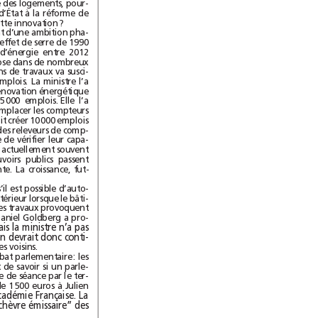
nécessité pour favoriser la rénovation énergétique des logements, pour-
quoi en priver les bailleurs publics ? Le secrétaire d’État à la réforme de
l’État et à la simplification a-t-il été consulté sur cette innovation?
Les objectifs de la loi de transition énergétique sont d’une ambition pha-
raonique: réduire de 40% les émissions de gaz à effet de serre de 1990
à 2030, et réduire de 50% la consommation d’énergie entre2012
et2050. De façon générale, cette nouvelle loi repose dans de nombreux
domaines sur l’idée que l’instauration d’obligations de travaux va susci-
ter de l’activité et donc permettre la création d’emplois. La ministre l’a
évoqué notamment pour le grand chantier de la rénovation énergétique
de bâtiments dont elle attend la création de 75000 emplois. Elle l’a
confirmé également concernant l’obligation de remplacer les compteurs
électriques par des “compteurs intelligents” qui doit créer 10000 emplois
(on ne sait si elle a tenu compte de la suppression des releveurs de comp-
teurs…). Les ménages, qui ont le réflexe coupable de vérifier leur capa-
cité de dépense avant d’engager des travaux, sont actuellement souvent
réticents aux rénovations énergétiques. Les pouvoirs publics passent
donc progressivement de l’incitation à la contrainte. La croissance, fut-
Une discussion a eu lieu sur la question de savoir s’il est possible d’auto-
riser un propriétaire à réaliser une isolation par l’extérieur lorsque le bâti-
ment est situé en limite de propriété et donc que les travaux provoquent
un empiétement sur le terrain voisin. Le député Daniel Goldberg a pro-
er une servitude, mais la ministre n’a pas
souhaité s’engager dans cette voie et la question devrait donc conti-
er de la négociation entre propriétaires voisins.
On appréciera par ailleurs la grande qualité du débat parlementaire: les
députés se sont écharpés le 7octobre sur le point de savoir si un parle-
mentaire avait le droit de s’adresser à la présidente de séance par le ter-
me “Madame le Président”. Sanction appliquée de 1500euros à Julien
bien que cet usage soit autorisé par l’Académie Française. La
présidente de séance risque fort de devenir la “chèvre émissaire” des