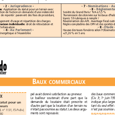
- 2 -
Jurisprudence
-
- 7 -
- 8 -
Baux commerciaux
: Application du statut pour un terrain avec
conteneur / Prescription de l’action en demande d’une indemnité
Société du Grand Paris / TVA à 5,5%
d’occupation / Droit de repentir: paiement des frais de procédure,
loyers: 59 rubriques à remplir / 
: Changement d’usage et répartition des charges
Construction de maison individuelle
: droit de rétractation et
- 8 -
Étude
envoi de la notice d’information
- 4 -
Au Parlement
-
La loi de transition énergétique à l’Assemblée
+21,26 % en 5 ans. 
hebdo
immobilier
B
AUXCOMMERCIAUX
pel avait donné satisfaction au preneur. 
Baux commerciaux
e
er
Le bailleur soutenait d’une part que la
(Civ. 3
, 1
demande du locataire était prescrite et
Application du statut pour un
d’autre part que la location d’un terrain nu
terrain avec conteneurs
n’était pas soumise au statut. Les deux argu-
oct. 2014, n°1131, FS-P+B+I,
ments sont repoussés:
rejet, pourvoi n°13-16806)