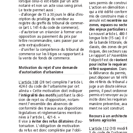
lorsque celui-ci est établi par un acte
sans permis de construire.
notarié et non un acte sous seing privé.
Le texte permet aussi :
-d'allonger de 15 à 30 jours le délai d’ins-
cription du privilège du vendeur au
annulé est 
registre du greffe du tribunal de commer-
ce (art. L 141-6 du code de commerce);
- d'autoriser un créancier à former une
opposition au paiement du prix par
lettre recommandée, sans passer par un
acte extrajudiciaire;
- d'unifier la compétence du tribunal de
commerce sur les litiges se rapportant à
la vente de fonds de commerce.
l'objectif est de r
Motivation du rejet d'une demande
référé suspension
d'autorisation d'urbanisme
(28 ter) complète l'article L
L'article 108
424-3 du code de l'urbanisme par cet
alinéa « Cette motivation doit indiquer
l'
justifiant la déci-
intégralité des motifs
sion de rejet ou d'opposition, notam-
ment l'ensemble des absences de
ment ne soit construit.
conformité des travaux aux dispositions
législatives et réglementaires mention-
nées à l'article L. 421-6. »
tations agricoles
Il vise à
d'au-
éviter des refus dilatoires 
torisation. L'obligation de motivation
L'article 112
du refus est donc complétée par l'obli-