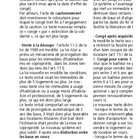
plus tard 6 mois après la date d'effet du
congé).
Par ailleurs, l'acte de 
cautionnement
doit mentionner le colocataire pour
lequel le congé met fin à l'engagement
de la caution. Le texte nouveau rempla-
ce « congé » par « extinction de la soli-
darité », ce qui est plus large.
- 
Congé après acquisition
- 
Vente à la découp
e: l'article 11-2 de la
loi de 1989 est modifié. La loi Alur a
prévu un mécanisme de prorogation des
baux pour les immeubles d'habitation
1.
Congé pour vente
mis en copropriété,  dans les zones ten-
dues (au sens de l'art. 17 I).
La loi nouvelle en modifie les conditions.
Le texte initial visait les immeubles de
plus de 5 logements ou plus. Le nou-
veau texte vise les immeubles à usage
d'habitation ou à usage mixte d'habita-
tion et professionnel, de 5 logements ou
plus, ce qui est donc plus large.
cours »).
Le texte initial comportait un mécanis-
me de prorogation automatique de 3
ans des baux, il était donc plus favorable
en cours intervient 
aux locataires titulaires d'un bail dont
l'échéance était proche de la mise en
copropriété. Le nouveau système est
de location en cours;
plus subtil. Il opère une
distinction entre
les baux en cours
: 