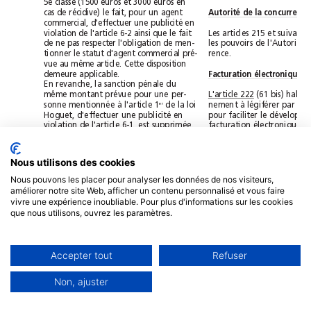
5e classe (1500 euros et 3000 euros en
Autorité de la concurrence
cas de récidive) le fait, pour un agent
commercial, d'effectuer une publicité en
violation de l'article 6-2 ainsi que le fait
de ne pas respecter l'obligation de men-
tionner le statut d'agent commercial pré-
rence.
vue au même article. Cette disposition
Facturation électronique
demeure appli
cable.
En revanche, la sanction pénale du
L'article 222
même montant prévue pour une per-
er
de la loi
sonne mentionnée à l'article 1
Hoguet, d'effectuer une publicité en
violation de l'article 6-1, est supprimée.
facturation électronique.
)879:  )92+2833:9
Nous utilisons des cookies
Exceptions au repos dominical
Justice prud'homale
Nous pouvons les placer pour analyser les données de nos visiteurs,
améliorer notre site Web, afficher un contenu personnalisé et vous faire
Les articles
241
et suivants modifient les
Les articles
258
vivre une expérience inoubliable. Pour plus d'informations sur les cookies
règles relatives au repos dominical.
tice prud'homale
que nous utilisons, ouvrez les paramètres.
L
C
Accepter tout
Refuser
ADÉCISIONDU
Non, ajuster
Le Conseil constitutionnel cen-
sure 23 articles