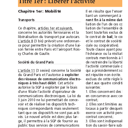
)879:;:9 ';8$19:9;3&2078+871
Chapitre1er: Mobilité
nent fin à la même date,
Transports
,
Ce chapitre, articles 1er et suivants
concerne les autorités ferroviaires et la
le contrat de 
bail
libéralisation du transport par autocars.
(3 bis) prévoit une ordonnan-
L'article 8
ciale ou coopérative).
ce pour permettre la création d'une liai-
son ferrée entre Paris et l'aéroport Rois-
sy Charles de Gaulle.
Société du Grand Paris
L'article 11
(3 sexies) concerne la Société
du Grand Paris et l'autorise à
exploiter
des réseaux de communications électro-
niques à très haut débit
. Cet article
autorise la SGP à exploiter par le biais
suivantes:
d'une filiale l’activité d’opérateur de
communications électroniques. La loi du
3juin 2010 ne lui permettait de conce-
contrat;
voir et de réaliser les dispositifs tech-
niques correspondants mais seulement
tant que ces dispositifs ne sont pas acti-
vés. Le nouvel article est donc plus lar-
contrat concerné;
ge, il permettra à la SGP de fournir au
public tous services de communications