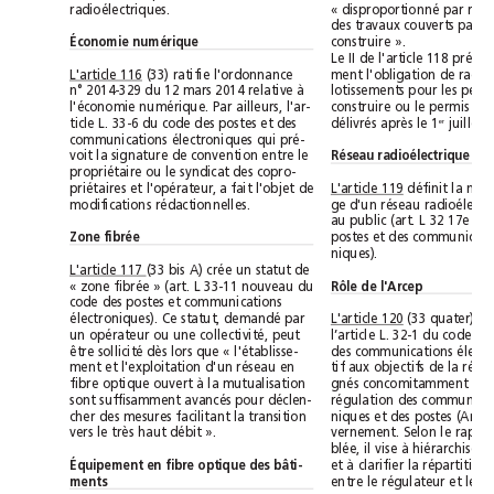
radioélectriques.
construire ».
Économie numérique
L'article 116
(33) ratifie l'ordonnance
n° 2014-329 du 12mars 2014 relative à
l'économie numérique. Par ailleurs, l'ar-
ticle L. 33-6 du code des postes et des
délivrés après le 1
er
communications électroniques qui pré-
voit la signature de convention entre le
Réseau radioélectrique
propriétaire ou le syndicat des copro-
priétaires et l'opérateur, a fait l'objet de
L'article 119
modifications rédactionnelles.
Zone fibrée
niques).
L'article 117 
(33 bis A) crée un statut de
« zone fibrée » (art. L 33-11 nouveau du
Rôle de l'Arcep
code des postes et communications
électroniques). Ce statut, demandé par
L'article 120
un opérateur ou une collectivité, peut
être sollicité dès lors que « l'établisse-
ment et l'exploitation d'un réseau en
fibre optique ouvert à la mutualisation
sont suffisamment avancés pour déclen-
cher des mesures facilitant la transition
vers le très haut débit ».
Équipement en fibre optique des bâti-
ments