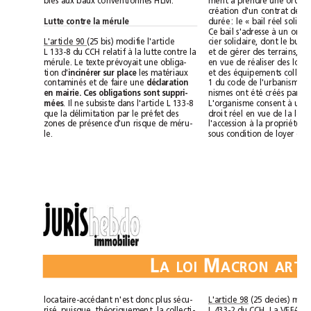
blés aux baux conventionnés HLM.
Lutte contre la mérule
L'article 90 
(25 bis) modifie l'article 
L 133-8 du CCH relatif à la lutte contre la
mérule. Le texte prévoyait une obliga-
tion d'
les matériaux
incinérer sur place 
contaminés et de faire une 
déclaration
en mairie. Ces obligations sont suppri-
. Il ne subsiste dans l'article L 133-8
mées
que la délimitation par le préfet des
zones de présence d'un risque de méru-
le.
L
M
ALOI
locataire-accédant n'est donc plus sécu-
L'article 98
risé, puisque, théoriquement, la collecti-