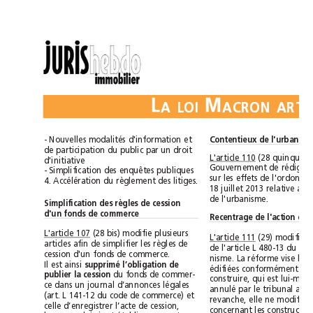
L
M
ALOI
- Nouvelles modalités d'information et
Content
de participation du public par un droit
L'article 110
d'initiative
- Simplification des enquêtes publiques
4. Accélération du règlement des litiges.
de l'urbanisme.
Simplification des règles de cession
d'un fonds de commerce
L'article 107
(28 bis) modifie plusieurs
L'article 111
articles afin de simplifier les règles de
cession d'un fonds de commerce.
Il est ainsi 
supprimé l’obligation de
du fonds de commer-
publier la cession
ce dans un journal d’annonces légales
(art. L 141-12 du code de commerce) et
celle d’enregistrer l’acte de cession,