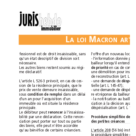
L
M
ALOI
fessionnel est de droit insaisissable, sans
qu'un état descriptif de division soit
nécessaire.
Les autres biens restent soumis au régi-
de priorité
me déclaratif.
L'article L 526-3 prévoit, en cas de ces-
- une demande de 
sion de la résidence principale, que le
tielle (art. L 145-47);
prix de vente demeure insaisissable,
sous 
condition de remploi 
dans un délai
d'un an pour l'acquisition d'un
immeuble où est située la résidence
principale.
Le débiteur peut 
renoncer
à l'insaisissa-
bilité par une déclaration. Cette renon-
des petites créances
ciation peut porter sur tout ou partie
des biens, elle peut n'être accordée
L'article 208
qu'au bénéfice de certains créanciers.