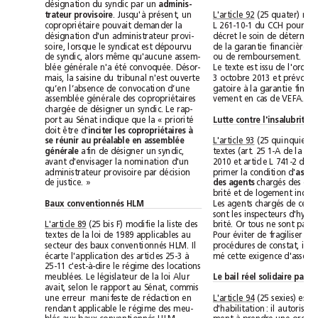
désignation du syndic par un 
adminis-
L'article 92
. Jusqu'à présent, un
trateur provisoire
copropriétaire pouvait demander la
désignation d'un administrateur provi-
soire, lorsque le syndicat est dépourvu
de syndic, alors même qu'aucune assem-
ou de remboursement.
blée générale n'a été convoquée. Désor-
mais, la saisine du tribunal n'est ouverte
qu’en l’absence de convocation d’une
vement en cas de VEFA.
assemblée générale des copropriétaires
chargée de désigner un syndic. Le rap-
port au Sénat indique que la « priorité
Lutte contre l'insalubrité
doit être d'
inciter les copropriétaires à
L'article 93
se réunir au préalable en assemblée
afin de désigner un syndic,
générale 
avant d'envisager la nomination d'un
primer la condition d'
administrateur provisoire par décision
de justice. »
des agents 
Baux conventionnés HLM
(25 bis F) modifie la liste des
L'article 89
textes de la loi de 1989 applicables au
secteur des baux conventionnés HLM. Il
écarte l'application des articles25-3 à
25-11 c'est-à-dire le régime des locations
meublées. Le législateur de la loi Alur
avait, selon le rapport au Sénat, commis
une erreur  manifeste de rédaction en
L'article 94
rendant applicable le régime des meu-