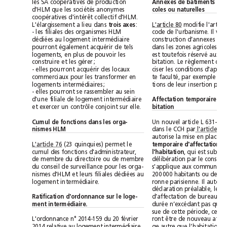
les SA coopératives de production
d'HLM que les sociétés anonymes
coles ou naturelles
coopératives d'intérêt collectif d'HLM.
L'élargissement a lieu dans 
trois axes
:
L'article 80
- les filiales des organismes HLM
dédiées au logement intermédiaire
pourront également acquérir de tels
logements, en plus de pouvoir les
construire et les gérer;
- elles pourront acquérir des locaux
commerciaux pour les transformer en
logements intermédiaires;
- elles pourront se rassembler au sein
d'une filiale de logement intermédiaire
bitation
et exercer un contrôle conjoint sur elle.
Cumul de fonctions dans les orga-
nismes HLM
dans le CCH par l'article 81
L'article 76
(23 quinquies) permet le
cumul des fonctions d'administrateur,
l'habitation
de membre du directoire ou de membre
du conseil de surveillance pour les orga-
nismes d'HLM et leurs filiales dédiées au
logement intermédiaire.
Ratification d'ordonnance sur le loge-
ment intermédiaire.
L'ordonnance n°2014-159 du 20février
2014 relative au logement intermédiaire