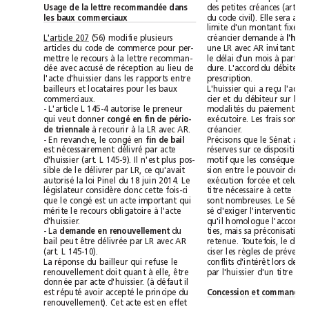
Usage de la lettre recommandée dans
les baux commerciaux
(56) modifie plusieurs
L'article 207
créancier demande à 
articles du code de commerce pour per-
mettre le recours à la lettre recomman-
dée avec accusé de réception au lieu de
l'acte d'huissier dans les rapports entre
prescription.
bailleurs et locataires pour les baux
commerciaux.
- L'article L 145-4 autorise le preneur
qui veut donner 
congé en fin de pério-
de triennale
à recourir à la LR avec AR.
créancier.
- En revanche, le congé en 
fin de bail
est nécessairement délivré par acte
d'huissier (art. L 145-9). Il n'est plus pos-
sible de le délivrer par LR, ce qu'avait
autorisé la loi Pinel du 18juin 2014. Le
législateur considère donc cette fois-ci
que le congé est un acte important qui
mérite le recours obligatoire à l'acte
d'huissier.
- La 
demande en renouvellement
du
bail peut être délivrée par LR avec AR
(art. L 145-10).
La réponse du bailleur qui refuse le
renouvellement doit quant à elle, être
donnée par acte d'huissier. (à défaut il
est réputé avoir accepté le principe du
renouvellement). Cet acte est en effet