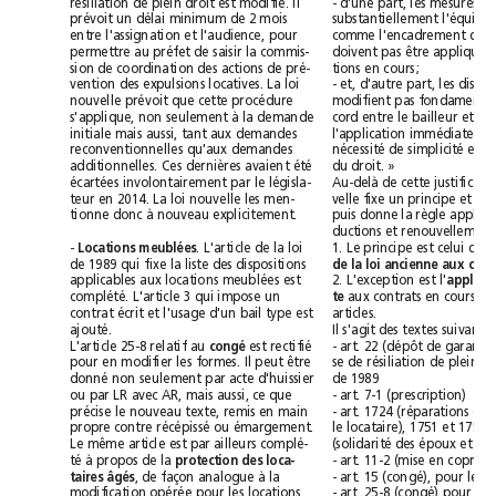
résiliation de plein droit est modifié. Il
prévoit un délai minimum de 2 mois
entre l'assignation et l'audience, pour
permettre au préfet de saisir la commis-
sion de coordination des actions de pré-
tions en cours;
vention des expulsions locatives. La loi
nouvelle prévoit que cette procédure
s'applique, non seulement à la demande
initiale mais aussi, tant aux demandes
reconventionnelles qu'aux demandes
additionnelles. Ces dernières avaient été
du droit. »
écartées involontairement par le législa-
teur en 2014. La loi nouvelle les men-
tionne donc à nouveau explicitement.
- 
. L'article de la loi
1. Le principe est celui de l
Locations meublées
de 1989 qui fixe la liste des dispositions
applicables aux locations meublées est
2. L'exception est l'
complété. L'article 3 qui impose un
te 
contrat écrit et l'usage d'un bail type est
articles.
ajouté.
Il s'agit des textes suivant
L'article 25-8 relatif au 
est rectifié
congé
pour en modifier les formes. Il peut être
donné non seulement par acte d'huissier
de 1989
ou par LR avec AR, mais aussi, ce que
- art. 7-1 (prescription)
précise le nouveau texte, remis en main
propre contre récépissé ou émargement.
Le même article est par ailleurs complé-
té à propos de la
protection des loca-
, de façon analogue à la
taires âgés
modification opérée pour les locations