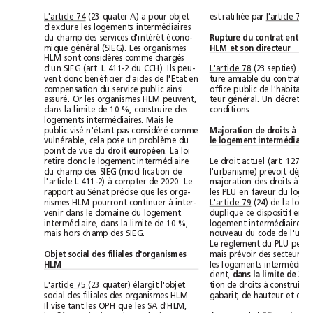
est ratifiée par l'article 77
L'article 74
(23 quater A) a pour objet
d'exclure les logements intermédiaires
du champ des services d'intérêt écono-
HLM et son directeur
mique général (SIEG). Les organismes
HLM sont considérés comme chargés 
d'un SIEG (art. L 411-2 du CCH). Ils peu-
L'article 78
vent donc bénéficier d'aides de l'Etat en
compensation du service public ainsi
assuré. Or les organismes HLM peuvent,
conditions.
dans la limite de 10 %, construire des
logements intermédiaires. Mais le
public visé n'étant pas considéré comme
le logement intermédiaire
vulnérable, cela pose un problème du
point de vue du 
droit européen
. La loi
retire donc le logement intermédiaire
du champ des SIEG (modification de
l'article L 411-2) à compter de 2020. Le
rapport au Sénat précise que les orga-
L'article 79
nismes HLM pourront continuer à inter-
venir dans le domaine du logement
intermédiaire, dans la limite de 10 %,
mais hors champ des SIEG.
Objet social des filiales d'organismes
HLM
cient, 
dans la li
L'article 75 
(23 quater) élargit l'objet
social des filiales des organismes HLM.
Il vise tant les OPH que les SA d'HLM,