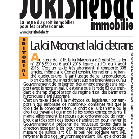
JURIS
hebdo
immobilier
La lettre du droit immobilier
pour les professionnels
www.jurishebdo.fr
E
D
I
T
A
O
u cœur de l'été, la loi Macron a été publiée. La loi
R
n°2015-990 du 6août 2015 figure au J.O. du 7août
I
2015. C'est un texte très abondant: il comporte 308
A
articles, même si le Conseil constitutionnel en a retran-
L
ché quelques-uns, faisant usage de sa jurisprudence,
bien établie, qui interdit tant aux parlementaires qu'au
Gouvernement de présenter des amendements sans rap-
port avec le texte initial. C'est ainsi que l'article 83 qui éten-
dait le champ d'application du régime fiscal des bâtiments
historiques a été supprimé.
C'est un texte fidèle à la méthode du législateur contem-
porain qui embrasse de nombreux domaines tels que le
droit de la consommation, le droit de l'urbanisme ou le
droit du travail et qui modifie les codes correspondants. Il
manie allègrement le recours aux ordonnances: de nom-
breux articles sont des textes d'habilitation pour inviter le
Gouvernement à préparer de nouveaux textes dans la
direction fixée par la loi : pour créer une profession de com-
missaire de justice (art. 61), le bail réel solidaire (art. 94),
réformer le droit de l'environnement (art. 106) et le droit de