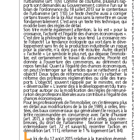
l'urbanisme (art. 109). Comme de coutume, plusieurs rap-
ports sont demandés au Gouvernement, comme l'un sur le
bilan de l'ordonnance du 18juillet 2013 sur le contentieux
de l'urbanisme (art. 110). Le texte cherche aussi à corriger
certains travers de la loi Alur mais sans la remettre en cause
fondamentalement. C'est ainsi un texte très technique, qui
modifie bien des règles de détail.
Son titre mérite également attention; la loi est « pour la
croissance, l'activité et l'égalité des chances économiques ».
C'est dire la philosophie qui le sous-tend. La croissance res-
te l'objectif. La tendance écologiste qui voit dans le déve-
loppement sans fin de la production industrielle un risque
pour la planète, n'a donc pas été écoutée. Autre objectif
« l'activité ». Le symbole le plus net, qui dépasse l'immobi-
lier, est certainement le travail du dimanche. Priorité est
donnée à l'ouverture des commerces, au détriment du
repos familial. Quant à l'égalité des chances économiques,
on peut s'interroger sur les articles qui se rattachent à cet
objectif. Deux types de réformes peuvent s'y rattacher: la
réforme des professions réglementées ou celle des trans-
ports. L'objectif, souvent rappelé par le ministre, est de
« déverrouiller ». L'avenir dira si le développement du trans-
port par autocar ou la modification des règles de rémuné-
ration des professions libérales aura contribué à l'égalité des
chances économiques.
Pour les professionnels de l'immobilier, on s'intéressera plus
en détail aux modifications de la loi de 1989, à celles, limi-
tées, des baux commerciaux qui généralisent le recours à la
lettre recommandée en concurrence avec l'acte d'huissier
(art. 207), à celles de la copropriété et à celles, plus nom-
breuses, du droit de l'urbanisme : favoriser le logement
intermédiaire (art. 72 et suivants), recentrer l'action en
démolition (art. 111), réformer le 1 % logement (art. 84). 
L
a loi de du 17août 2015 relative à la transition énergé-