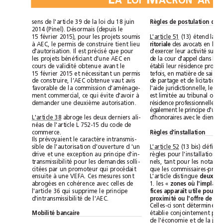
ALOI
sens de l'article 39 de la loi du 18juin
2014 (Pinel). Désormais (depuis le
(13) étend la 
15février 2015), pour les projets soumis
L'article 51
ritoriale
à AEC, le permis de construire tient lieu
d'autorisation. Il est précisé que pour
les projets bénéficiant d’une AEC en
cours de validité obtenue avant le
15 février 2015 et nécessitant un permis
de construire, l’AEC obtenue vaut avis
favorable de la commission d’aménage-
ment commercial, ce qui évite d'avoir à
demander une deuxième autorisation.
abroge les deux derniers ali-
d'honoraires avec le client.
L'article 38
néas de l'article L 752-15 du code de
commerce.
Règles d'installation
Ils prévoyaient le caractère intransmis-
sible de l'autorisation d'ouverture d 'un
L'article 52
drive et une exception au principe d'in-
transmissibilité pour les demandes solli-
citées par un promoteur qui procédait
ensuite à une VEFA. Ces mesures sont
L'article distingue
abrogées en cohérence avec celles de
1. les « 
l'article 36 qui supprime le principe
d'intransmissibilité de l'AEC.
Mobilité bancaire