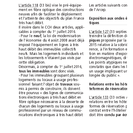
L'article 118
(33 bis) vise le pré-équipe-
ment en fibre optique des constructions
de l'Arcep.
neuves afin de faciliter le déploiement
et l’atteinte des objectifs du plan France
très haut débit.
tiques
Il insère dans le CCH deux articles, appli-
cables à compter du 1
juillet 2016.
L'article 127 
er
- Pour le 
neuf
, la loi de modernisation
treindre la définition des 
de l'économie du 4 août 2008 avait déjà
piques 
imposé l'équipement en lignes à très
haut débit des immeubles collectifs
neufs. Mais les logements individuels et
les lotissements n'étaient pas visés par
cette obligation.
Désormais, à compter du 1
juillet 2016,
er
tous les immeubles
sont donc visés.
- Pour les immeubles groupant plusieurs
longée du public ».
logements ou locaux à usage profes-
sionnel faisant l'objet de 
travaux
sou-
mis à permis de construire, ils doivent
être pourvus « des lignes de communica-
tions électroniques à très haut débit en
L'article 133
fibre optique nécessaires à la desserte de
chacun des logements ou locaux à usage
professionnel par un réseau de commu-
nications électroniques à très haut débit
doit être
conclu par écrit