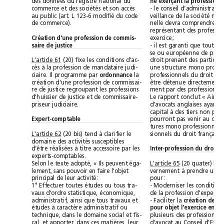
des données du registre national du
commerce et des sociétés et son accès
au public (art. L 123-6 modifié du code
de commerce).
Création d'une profession de commis-
exercice;
saire de justice
L'article 61
(20) fixe les conditions d'ac-
cès à la profession de mandataire judi-
ciaire. Il programme par 
ordonnance
la
création d'une profession de commissai-
re de justice regroupant les professions
d'huissier de justice et de commissaire-
priseur judiciaire.
Expert-comptable
L'article 62
(20 bis) tend à clarifier le
sionnels du droit
domaine des activités susceptibles
d’être réalisées à titre accessoire par les
Inter-profession du droit
experts-comptables.
Selon le texte adopté, « Ils peuvent éga-
L'article 65
lement, sans pouvoir en faire l'objet
principal de leur activité:
pour:
1° Effectuer toutes études ou tous tra-
vaux d'ordre statistique, économique,
administratif, ainsi que tous travaux et
- Faciliter la 
études à caractère administratif ou
technique, dans le domaine social et fis-
cal, et apporter, dans ces matières, leur