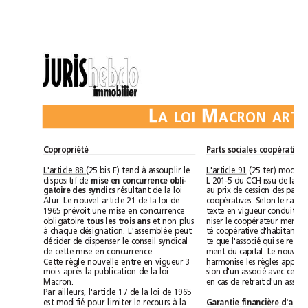
L
M
ALOI
Copropriété
Parts sociales coopératives
L'article 88 
(25 bis E) tend à assouplir le
L'article 91
dispositif de 
mise en concurrence obli-
résultant de la loi
gatoire des syndics 
Alur. Le nouvel article21 de la loi de
1965 prévoit une mise en concurrence
obligatoire 
et non plus
tous les trois ans
à chaque désignation. L'assemblée peut
décider de dispenser le conseil syndical
de cette mise en concurrence.
Cette règle nouvelle entre en vigueur 3
mois après la publication de la loi
Macron.
Par ailleurs, l'article 17 de la loi de 1965
est modifié pour limiter le recours à la