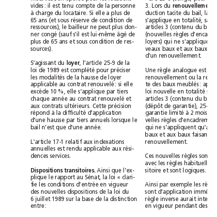
vides: il est tenu compte de la personne
3. Lors du 
renouvellement
à charge du locataire. Si elle a plus de
65 ans (et sous réserve de condition de
ressources), le bailleur ne peut plus don-
ner congé (sauf s'il est lui-même âgé de
plus de 65 ans et sous condition de res-
sources).
d'un renouvellement.
S'agissant du 
, l'article 25-9 de la
loyer
loi de 1989 est complété pour préciser
les modalités de la hausse de loyer
applicable au contrat renouvelé: si elle
excède 10 %, elle s'applique par tiers
chaque année au contrat renouvelé et
aux contrats ultérieurs. Cette précision
répond à la difficulté d'application
d'une hausse par tiers annuels lorsque le
bail n'est que d'une année.
L'article 17-1 relatif aux indexations
renouvellement.
annuelles est rendu applicable aux rési-
dences services.
Ainsi que l'ex-
sitoire et sont logiques.
Dispositions transitoires.
plique le rapport au Sénat, la loi « clari-
fie les conditions d'entrée en vigueur
des nouvelles dispositions de la loi du
6 juillet 1989 sur la base de la distinction
entre: