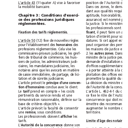
L'article 43
(11quater A) vise à favoriser
la mobilité bancaire.
Chapitre3: Conditions d'exerci-
ce des professions juridiques
réglementées.
les professionnels sont en
Fixation des tarifs réglementés.
fisant
(12) fixe de nouvelles règles
L'article 50
pour l'établissement des 
honoraires
des
professions réglementées. Cela vise les
commissaires-priseurs judiciaires, les gref-
2. les 
autres zones
fiers de tribunal de commerce, les huis-
siers de justice, les administrateurs judi-
ciaires, les mandataires judiciaires, les
notaires ainsi que les avocats en matière
de saisie immobilière, de partage, de lici-
tation et de sûretés judiciaires.
L'article prévoit le 
principe d'une conven-
tion d'honoraires
conclue avec le client.
Le 
tarif
prend en compte «les coûts
pertinents du service rendu et une
rémunération raisonnable, définie sur la
base de critères objectifs ».
L'article prévoit la faculté de consentir
une 
remise
, sous conditions.
territoire.
Les professionnels doivent 
afficher
les
Limite d'âge des notaires
tarifs.
L'
Autorité de la concurrence
donne son