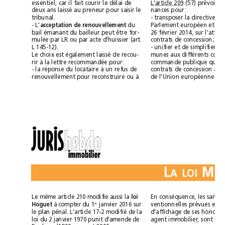
L'article 209
essentiel, car il fait courir le délai de
nances pour:
deux ans laissé au preneur pour saisir le
tribunal.
- L'
acceptation de renouvellement
du
bail émanant du bailleur peut être for-
contrats de concession;
mulée par LR ou par acte d'huissier (art.
L 145-12).
Le choix est également laissé de recou-
rir à la lettre recommandée pour:
- la réponse du locataire à un refus de
de l'Union européenne.
renouvellement pour reconstruire ou à
L
M
ALOI
loi
Le même article210 modifie aussi la 
Hoguet
er
à compter du 1
janvier 2016 sur
le plan pénal. L'article 17-2 modifié de la
loi du 2janvier 1970 punit d'amende de