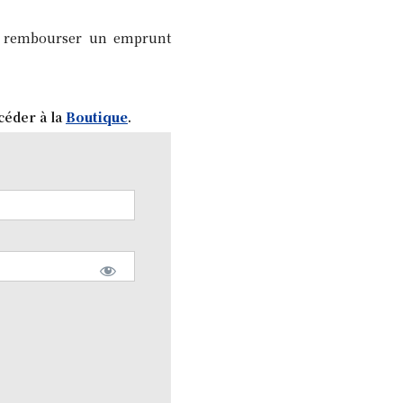
 à rembourser un emprunt
céder à la
Boutique
.