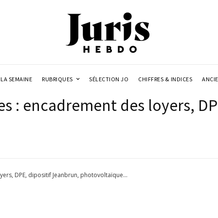
LA SEMAINE
RUBRIQUES
SÉLECTION JO
CHIFFRES & INDICES
ANCI
es : encadrement des loyers, DP
ers, DPE, dipositif Jeanbrun, photovoltaïque...