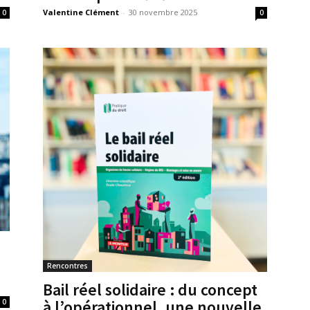
Valentine Clément
-
30 novembre 2025
0
0
Rencontres
Bail réel solidaire : du concept
à l’opérationnel, une nouvelle
0